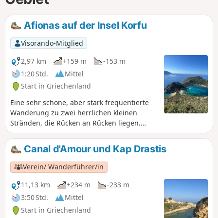
Afionas auf der Insel Korfu
Visorando-Mitglied
2,97 km
+159 m
-153 m
1:20 Std.
Mittel
Start in Griechenland
Eine sehr schöne, aber stark frequentierte
Wanderung zu zwei herrlichen kleinen
Stränden, die Rücken an Rücken liegen.
Wunderschöne Aussichtspunkte.
Canal d'Amour und Kap Drastis
Verein/ Wanderführer/in
11,13 km
+234 m
-233 m
3:50 Std.
Mittel
Start in Griechenland