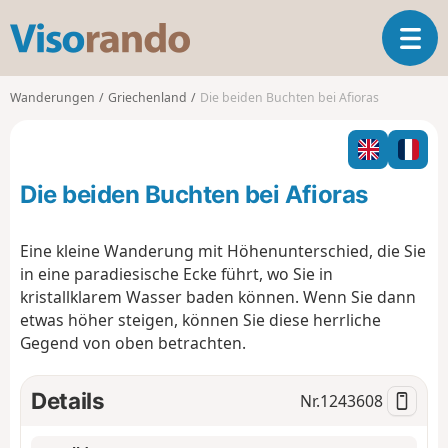
V
T
i
o
s
g
o
Wanderungen
Griechenland
Die beiden Buchten bei Afioras
g
r
l
a
e
n
n
d
Die beiden Buchten bei Afioras
a
o
v
i
Eine kleine Wanderung mit Höhenunterschied, die Sie
g
in eine paradiesische Ecke führt, wo Sie in
a
kristallklarem Wasser baden können. Wenn Sie dann
t
etwas höher steigen, können Sie diese herrliche
i
o
Gegend von oben betrachten.
n
Details
Nr.
1243608