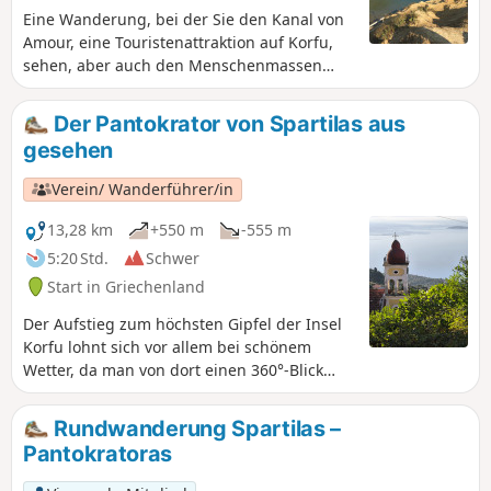
Eine Wanderung, bei der Sie den Kanal von
Amour, eine Touristenattraktion auf Korfu,
sehen, aber auch den Menschenmassen
entfliehen können, um sich in der Natur
wiederzufinden und das hübsche Kap
Der Pantokrator von Spartilas aus
Drastis zu erreichen, wo Sie in der Nähe
gesehen
baden können.
Verein/ Wanderführer/in
13,28 km
+550 m
-555 m
5:20 Std.
Schwer
Start in Griechenland
Der Aufstieg zum höchsten Gipfel der Insel
Korfu lohnt sich vor allem bei schönem
Wetter, da man von dort einen 360°-Blick
über die gesamte Insel hat. Auf dem Gipfel
des Pantokrator befindet sich ein hübsches
Rundwanderung Spartilas –
Kloster, das besichtigt werden kann. Der
Pantokratoras
Aufstieg führt durch verschiedene
Landschaftstypen.