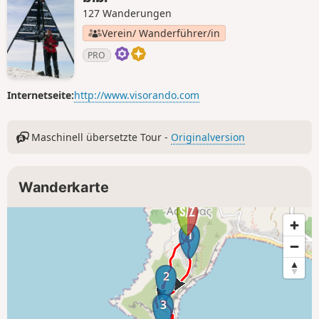
127 Wanderungen
Verein/ Wanderführer/in
PRO
Internetseite:
http://www.visorando.com
Maschinell übersetzte Tour -
Originalversion
Wanderkarte
1
2
3