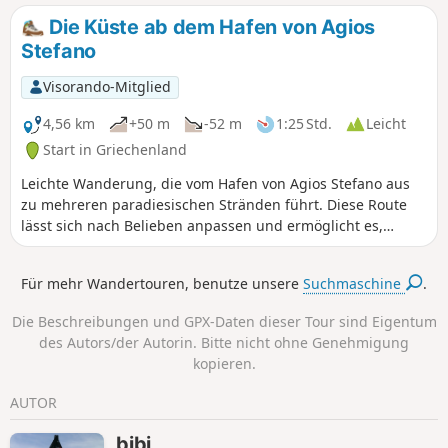
Die Küste ab dem Hafen von Agios
Stefano
Visorando-Mitglied
4,56 km
+50 m
-52 m
1:25 Std.
Leicht
Start in Griechenland
Leichte Wanderung, die vom Hafen von Agios Stefano aus
zu mehreren paradiesischen Stränden führt. Diese Route
lässt sich nach Belieben anpassen und ermöglicht es,
Wandern und Baden zu kombinieren. Festes Schuhwerk
(Sportschuhe, Wanderschuhe usw.) ist jedoch erforderlich.
Für mehr Wandertouren, benutze unsere
Suchmaschine
.
Die Beschreibungen und GPX-Daten dieser Tour sind Eigentum
des Autors/der Autorin. Bitte nicht ohne Genehmigung
kopieren.
AUTOR
bibi