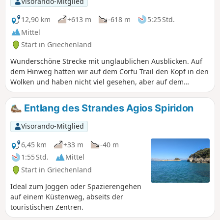
Visorando-Mitglied
12,90 km
+613 m
-618 m
5:25 Std.
Mittel
Start in Griechenland
Wunderschöne Strecke mit unglaublichen Ausblicken. Auf
dem Hinweg hatten wir auf dem Corfu Trail den Kopf in den
Wolken und haben nicht viel gesehen, aber auf dem
Rückweg über den Corfu Path haben wir die Strecke nicht
gekreuzt. Auf dem Rückweg sind wir durch Olivenhaine
Entlang des Strandes Agios Spiridon
gelaufen, mit einem atemberaubenden Blick auf die Bucht
von Korfu.
Visorando-Mitglied
6,45 km
+33 m
-40 m
1:55 Std.
Mittel
Start in Griechenland
Ideal zum Joggen oder Spazierengehen
auf einem Küstenweg, abseits der
touristischen Zentren.