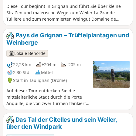
Diese Tour beginnt in Grignan und führt Sie über kleine
Straßen und malerische Wege zum Weiler La Grande
Tuilière und zum renommierten Weingut Domaine de
Montine. Anschließend fahren Sie auf einem Weg durch die
Weinberge und genießen dabei einen wunderschönen
Pays de Grignan – Trüffelplantagen und
Ausblick auf das nicht minder berühmte Schloss von
Weinberge
Grignan. Von dort aus führt Sie ein unterhaltsamer Weg
zurück in Richtung Dorf, wo Sie über grasbewachsene
Lokale Behörde
Alleen zum Ziel Ihrer Mountainbike-Tour gelangen.
22,28 km
+204 m
-205 m
2:30 Std.
Mittel
Start in Taulignan (Drôme)
Auf dieser Tour entdecken Sie die
mittelalterliche Stadt durch die Porte
Anguille, die von zwei Türmen flankiert
wird. Anschließend führt Sie der Weg zu
den Ausläufern von Taulignan, wo Sie
Das Tal der Citelles und sein Weiler,
eine alte Römerstraße entdecken
über den Windpark
können. Weiter entfernt liegt die
Domaine Bramarel im Herzen der