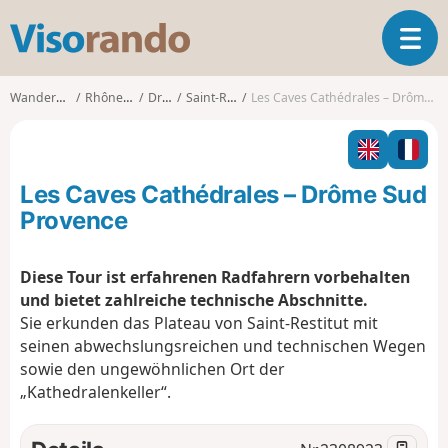
V
T
i
o
s
g
o
Wanderungen
Rhône-Alpes
Drôme
Saint-Restitut
Les Caves Cathédrales – Drôme Sud Provence
g
r
l
a
e
n
n
d
Les Caves Cathédrales – Drôme Sud
a
o
v
Provence
i
g
Diese Tour ist erfahrenen Radfahrern vorbehalten
a
und bietet zahlreiche technische Abschnitte.
t
i
Sie erkunden das Plateau von Saint-Restitut mit
o
seinen abwechslungsreichen und technischen Wegen
n
sowie den ungewöhnlichen Ort der
„Kathedralenkeller“.