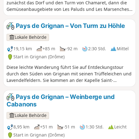
zunächst das Dorf und den Turm von Chamaret, dann die
Gemüseanbaugebiete von Les Paluds und Les Marsenches.
An einer Weggabelung sehen Sie das wunderschöne
Steinkreuz von Les Vicaires, um anschließend die fabelhafte
Pays de Grignan – Von Turm zu Höhle
Grotte de Rochecourbière und den Steintisch von Madame
de Sévigné zu entdecken. Schöne Wege durch Trüffeleichen
Lokale Behörde
und Lavendelfelder führen Sie zurück nach Chamaret,
vorbei an der wunderschönen Kapelle Saint-Barthélémy.
19,15 km
+85 m
-92 m
2:30 Std.
Mittel
Start in Grignan (Drôme)
Diese leichte Wanderung führt Sie auf Entdeckungstour
durch den Süden von Grignan mit seinen Trüffeleichen und
Lavendelfeldern. Sie kommen an der Kapelle Saint-
Barthélémy sowie am Dorf Chamaret mit seinem berühmten
Turm vorbei. Sie folgen einem malerischen Weg entlang
Pays de Grignan – Weinberge und
des Flusses Lez. Auf dem Rückweg kommen Sie an der
Cabanons
berühmten Grotte de Rochecourbière vorbei und erblicken
den „historischen Tisch“ von Madame de Sévigné.
Lokale Behörde
8,95 km
+51 m
-51 m
1:30 Std.
Leicht
Start in Grignan (Drôme)