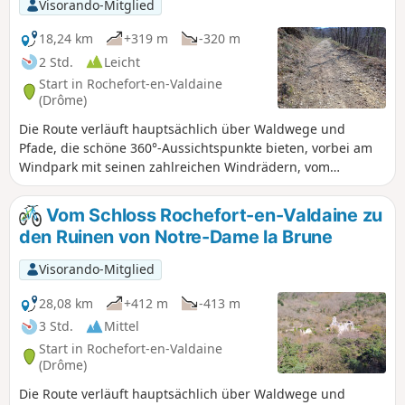
Visorando-Mitglied
wichtigsten Trüffelanbauregion
Frankreichs. Sie gelangen auf den
18,24 km
+319 m
-320 m
Seidenstraßenweg, indem Sie an der
2 Std.
Leicht
„Fabrique Brûlée“, einer ehemaligen
Start in Rochefort-en-Valdaine
Schmiede, vorbeifahren. Die Route
(Drôme)
endet auf dem Plateau des Blaches mit
Die Route verläuft hauptsächlich über Waldwege und
seinen berühmten AOC-Weinbergen der
Pfade, die schöne 360°-Aussichtspunkte bieten, vorbei am
Côtes du Rhône.
Windpark mit seinen zahlreichen Windrädern, vom
Rhonetal bis zum Mont Ventoux, sowie die Entdeckung des
hübschen kleinen Weilers Cîtelles und seines Tals.
Vom Schloss Rochefort-en-Valdaine zu
den Ruinen von Notre-Dame la Brune
Visorando-Mitglied
28,08 km
+412 m
-413 m
3 Std.
Mittel
Start in Rochefort-en-Valdaine
(Drôme)
Die Route verläuft hauptsächlich über Waldwege und