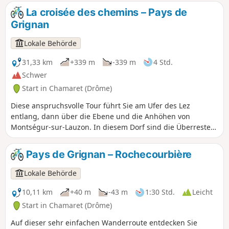
La croisée des chemins – Pays de
Grignan
Lokale Behörde
31,33 km
+339 m
-339 m
4 Std.
Schwer
Start in Chamaret (Drôme)
Diese anspruchsvolle Tour führt Sie am Ufer des Lez
entlang, dann über die Ebene und die Anhöhen von
Montségur-sur-Lauzon. In diesem Dorf sind die Überreste
der mittelalterlichen Burg und ihrer Umfriedung, genannt
Vieux Montségur, erhalten geblieben. Sie setzen Ihren Weg
Pays de Grignan – Rochecourbière
auf schönen Pfaden bis zum Dorf Solérieux fort.
Anschließend geht es bergauf, und Sie erreichen einen
Lokale Behörde
Punkt mit herrlichem Blick auf Clansayes und seine „Vierge
perchée“. Über wunderschöne Singletrails durchqueren Sie
10,11 km
+40 m
-43 m
1:30 Std.
Leicht
einen Teil des Waldes von Rouvergue, um nach Chamaret
Start in Chamaret (Drôme)
zu gelangen.
Auf dieser sehr einfachen Wanderroute entdecken Sie