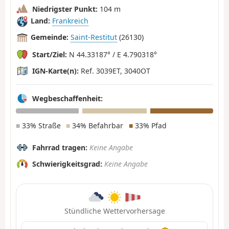
Niedrigster Punkt:
104 m
Land:
Frankreich
Gemeinde:
Saint-Restitut
(26130)
Start/Ziel:
N 44.33187° / E 4.790318°
IGN-Karte(n):
Ref. 3039ET, 3040OT
Wegbeschaffenheit:
■
33% Straße
■
34% Befahrbar
■
33% Pfad
Fahrrad tragen:
Keine Angabe
Schwierigkeitsgrad:
Keine Angabe
Stündliche Wettervorhersage