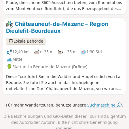
Pfade, die schöne 360°-Aussichten bieten, vom Rhonetal bis
zum Mont Ventoux. Rundfahrt, die das Einzugsgebiet des
Baches Citelles umrundet, vom Schloss Rochefort-en-
Valdaine bis zu den Ruinen von Notre-Dame la Brune,
Châteauneuf-de-Mazenc – Region
vorbei am Windpark und seinen zahlreichen Windrädern.
Dieulefit-Bourdeaux
Lokale Behörde
12,40 km
+135 m
-135 m
1:30 Std.
Mittel
Start in La Bégude-de-Mazenc (Drôme)
Diese Tour führt Sie in die Wälder und Hügel östlich von La
Bégude. Sie führt Sie auch in das hochgelegene
mittelalterliche Dorf Châteauneuf-de-Mazenc, von wo aus
Sie dank der atemberaubenden Aussicht die Felder und
Gebäude der Ebene von La Valdaine entdecken können.
Für mehr Wandertouren, benutze unsere
Suchmaschine
.
Die Beschreibungen und GPX-Daten dieser Tour sind Eigentum
des Autors/der Autorin. Bitte nicht ohne Genehmigung
kopieren.