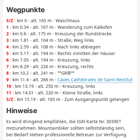
Wegpunkte
S/Z
: km 0 - alt. 165 m - Waschhaus
1
: km 0.34 - alt. 167 m - Wanderung zum Kalkofen
2
: km 0.6 - alt. 175 m - Kreuzung der Rundstrecke
3
: km 1.81 - alt. 104 m - Straße, Weg links
4
: km 2.59 - alt. 108 m - Nach links abbiegen
5
: km 5.17 - alt. 194 m - Rechts inmitten der Häuser
6
: km 7.05 - alt. 194 m - Kreuzung, links
7
: km 8.29 - alt. 226 m - Kreuzung, rechts
8
: km 10.2 - alt. 241 m - °°GR®°°
9
: km 11.4 - alt. 266 m -
Caves Cathédrales de Saint-Restitut
10
: km 13.19 - alt. 250 m - Kreuzung, links
11
: km 14.01 - alt. 220 m - Kleine Straße, links
S/Z
: km 15.19 - alt. 165 m - Zum Ausgangspunkt gelangen
Hinweise
Es wird dringend empfohlen, die IGN-Karte Nr. 3039ET
mitzunehmen. Mountainbiker sollten selbstständig sein,
bei Bedarf stehen professionelle Betreuer zur Verfügung.