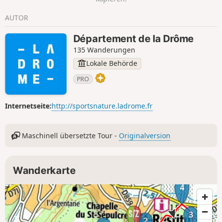
AUTOR
Département de la Drôme
135 Wanderungen
Lokale Behörde
PRO
Internetseite:
http://sportsnature.ladrome.fr
Maschinell übersetzte Tour -
Originalversion
Wanderkarte
4
3
1
2