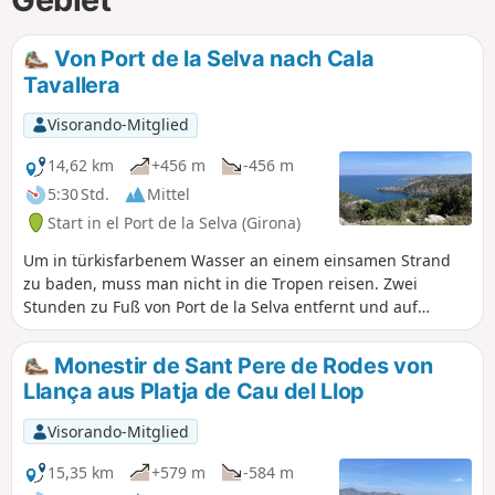
Von Port de la Selva nach Cala
Tavallera
Visorando-Mitglied
14,62 km
+456 m
-456 m
5:30 Std.
Mittel
Start in el Port de la Selva (Girona)
Um in türkisfarbenem Wasser an einem einsamen Strand
zu baden, muss man nicht in die Tropen reisen. Zwei
Stunden zu Fuß von Port de la Selva entfernt und auf
halbem Weg zum Cap de Creus wartet eine hübsche Bucht
auf Sie. Das einzige Problem ist, dass Sie genauso lange
Monestir de Sant Pere de Rodes von
brauchen, um zurückzukommen und die Wohltat des
Llança aus Platja de Cau del Llop
Badens zu vergessen. Aber der Ort ist es wert.
Visorando-Mitglied
15,35 km
+579 m
-584 m