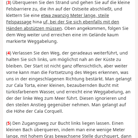
(
3
) Überqueren Sie den Strand und gehen Sie auf die kleine
Felsbarriere zu, die ihn auf der Ostseite abschließt, und
klettern Sie eine
etwa zwanzig Meter lange, steile
Felspassage
hina
uf, bei der Sie sich ebenfalls mit den
Händen abstützen müssen
. Oben angekommen, folgen Sie
dem Weg weiter und erreichen eine im Gelände kaum
markierte Weggabelung.
(
4
) Verlassen Sie den Weg, der geradeaus weiterführt, und
halten Sie sich links, um möglichst nah an der Küste zu
bleiben. Der Start ist nicht ganz offensichtlich, aber weiter
vorne kann man die Fortsetzung des Weges erkennen, was
uns in der eingeschlagenen Richtung bestärkt. Man gelangt
zur Cala Torta, einer kleinen, bezaubernden Bucht mit
türkisfarbenem Wasser, und erreicht eine Weggabelung, an
der der linke Weg zum Meer führt. Diesen ignorieren und
den steilen Anstieg gegenüber nehmen. Man gelangt auf
die Höhe der Cala Corquell.
(
5
) Den Zugangsweg zur Bucht links liegen lassen. Einen
kleinen Bach überqueren, indem man eine wenige Meter
lange, mit hohem Gras bewachsene Stelle durchquert, dann