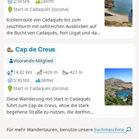
2:50 Std.
Leicht
Start in Cadaqués (Girona)
Küstenroute von Cadaqués bis zum
Leuchtturm mit zahlreichen Ausblicken auf
die Bucht von Cadaqués, Port Lligat und das
Cap de Creus.
Cap de Creus
Visorando-Mitglied
14,82 km
+429 m
-427 m
5:30 Std.
Mittel
Start in Cadaqués (Girona)
Diese Wanderung mit Start in Cadaqués
führt zum Cap de Creus, ohne die stark
begehene Straße zu nutzen, die dorthin
führt. Dieses Kap hat die Besonderheit, der
östlichste Punkt der Iberischen Halbinsel zu
Für mehr Wandertouren, benutze unsere
Suchmaschine
.
sein, und bietet eine einzigartige,
zerklüftete Landschaft mit Felsen, deren