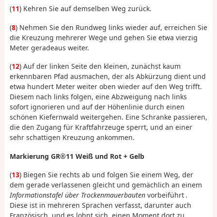
(
11
) Kehren Sie auf demselben Weg zurück.
(
8
) Nehmen Sie den Rundweg links wieder auf, erreichen Sie
die Kreuzung mehrerer Wege und gehen Sie etwa vierzig
Meter geradeaus weiter.
(
12
) Auf der linken Seite den kleinen, zunächst kaum
erkennbaren Pfad ausmachen, der als Abkürzung dient und
etwa hundert Meter weiter oben wieder auf den Weg trifft.
Diesem nach links folgen, eine Abzweigung nach links
sofort ignorieren und auf der Höhenlinie durch einen
schönen Kiefernwald weitergehen. Eine Schranke passieren,
die den Zugang für Kraftfahrzeuge sperrt, und an einer
sehr schattigen Kreuzung ankommen.
Markierung GR®11 Weiß und Rot + Gelb
(
13
) Biegen Sie rechts ab und folgen Sie einem Weg, der
dem gerade verlassenen gleicht und gemächlich an einem
Informationstafel über Trockenmauerbauten
vorbeiführt
.
Diese ist in mehreren Sprachen verfasst, darunter auch
Französisch, und es lohnt sich, einen Moment dort zu