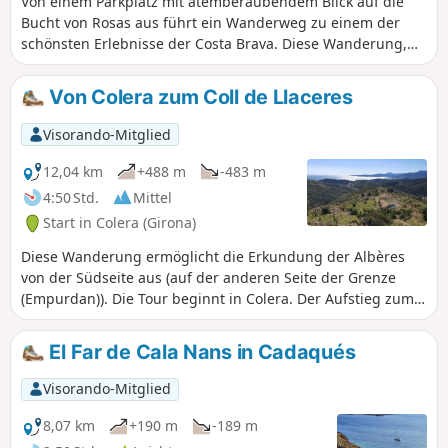
Von einem Parkplatz mit atemberaubendem Blick auf die
Bucht von Rosas aus führt ein Wanderweg zu einem der
schönsten Erlebnisse der Costa Brava. Diese Wanderung,
die ebenso schön ist wie ihr Ziel, führt zu einer
außergewöhnlichen Stätte: dem Benediktinerkloster San
Von Colera zum Coll de Llaceres
Pere de Rodes. Dieses Meisterwerk der romanischen Kunst,
das sich an den Hang eines Berges schmiegt, erwartet Sie
Visorando-Mitglied
zu einem unvergesslichen Eintauchen in die Geschichte,
und das alles für nur 6 €. Bereiten Sie sich auf einen
12,04 km
+488 m
-483 m
wahren Favoriten vor, wo die Schönheit der mediterranen
4:50 Std.
Mittel
Landschaft auf architektonische Größe trifft.
Start in Colera (Girona)
Diese Wanderung ermöglicht die Erkundung der Albères
von der Südseite aus (auf der anderen Seite der Grenze
(Empurdan)). Die Tour beginnt in Colera. Der Aufstieg zum
Coll de Llacéres ist steil und führt durch dichte Vegetation.
Danach öffnet sich der Blick auf das Meer von Port Bou bis
El Far de Cala Nans in Cadaqués
zum Cap de Creus. Diese Wanderung sollte bei großer Hitze
vermieden werden, da die Höhe gering bleibt.
Visorando-Mitglied
8,07 km
+190 m
-189 m