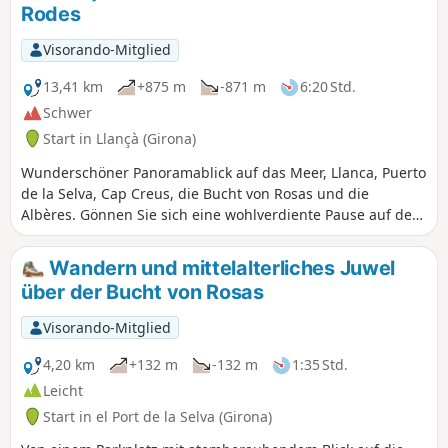
Rodes
die Region. Die Strecke ist zwar recht
kurz, aber nicht schattig.
Visorando-Mitglied
13,41 km
+875 m
-871 m
6:20 Std.
Schwer
Start in Llançà (Girona)
Wunderschöner Panoramablick auf das Meer, Llanca, Puerto
de la Selva, Cap Creus, die Bucht von Rosas und die
Albères. Gönnen Sie sich eine wohlverdiente Pause auf dem
Dorfplatz mit Brunnen in Serra de Rodes
Wandern und mittelalterliches Juwel
über der Bucht von Rosas
Visorando-Mitglied
4,20 km
+132 m
-132 m
1:35 Std.
Leicht
Start in el Port de la Selva (Girona)