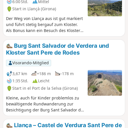
6:00 Std.
Mittel
Start in Llançà (Girona)
Der Weg von Llança aus ist gut markiert
und führt stetig bergauf zum Kloster.
Als Bonus kann ein Besuch des Klosters
Ihren Ausflug bereichern. Wir sind vom
Strand Cau del Llop aus gestartet,
Burg Sant Salvador de Verdera und
empfehlen jedoch eher einen
Kloster Sant Pere de Rodes
Startpunkt bei Kilometer 2 unserer
Route am Ausgangspunkt des GR®11
Visorando-Mitglied
im Dorf. Die Straßeninfrastruktur hinter
der Feuerwache ermöglicht ein
3,67 km
+186 m
-178 m
problemloses Parken Ihres Fahrzeugs.
1:35 Std.
Leicht
Der Abstieg vom Kloster über einen
Start in el Port de la Selva (Girona)
lokalen Wanderweg ermöglicht es
Ihnen, das Dorf La Vall de Santa Creu zu
Kleine, auch für Kinder problemlos zu
entdecken und über den Cami de Ronda
bewältigende Rundwanderung zur
entlang der Küste nach Llança zu
Besichtigung der Burg Sant Salvador de
gelangen.
Verdera und des Klosters Sant Pere de
Rodes. Sehr gut markierte Wege mit
Llança – Castel de Verdura Sant Pere de
herrlichem Blick auf das Mittelmeer und