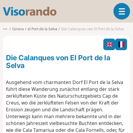
V
T
i
o
s
g
o
•••
Girona
el Port de la Selva
Die Calanques von El Port de la Selva
g
r
l
a
e
n
n
d
Die Calanques von El Port de la
a
o
v
Selva
i
g
Ausgehend vom charmanten Dorf El Port de la Selva
a
führt diese Wanderung zunächst entlang der stark
t
i
zerklüfteten Küste des Naturschutzgebiets Cap de
o
Creus, wo die zerklüfteten Felsen von der Kraft der
n
Erosion zeugen und die Landschaft prägen.
Unterwegs kann man mehrere bekannte und in der
schönen Jahreszeit vielbesuchte Buchten entdecken,
wie die Cala Tamariua oder die Cala Fornells, oder, für