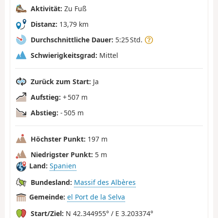
Aktivität:
Zu Fuß
Distanz:
13,79 km
Durchschnittliche Dauer:
5:25 Std.
Schwierigkeitsgrad:
Mittel
Zurück zum Start:
Ja
Aufstieg:
+ 507 m
Abstieg:
- 505 m
Höchster Punkt:
197 m
Niedrigster Punkt:
5 m
Land:
Spanien
Bundesland:
Massif des Albères
Gemeinde:
el Port de la Selva
Start/Ziel:
N 42.344955° / E 3.203374°