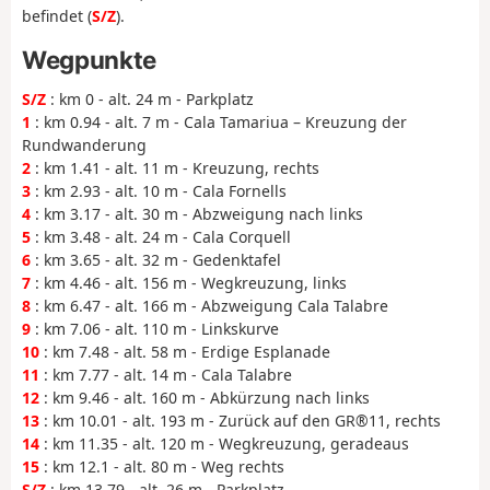
befindet (
S/Z
).
Wegpunkte
S/Z
: km 0 - alt. 24 m - Parkplatz
1
: km 0.94 - alt. 7 m - Cala Tamariua – Kreuzung der
Rundwanderung
2
: km 1.41 - alt. 11 m - Kreuzung, rechts
3
: km 2.93 - alt. 10 m - Cala Fornells
4
: km 3.17 - alt. 30 m - Abzweigung nach links
5
: km 3.48 - alt. 24 m - Cala Corquell
6
: km 3.65 - alt. 32 m - Gedenktafel
7
: km 4.46 - alt. 156 m - Wegkreuzung, links
8
: km 6.47 - alt. 166 m - Abzweigung Cala Talabre
9
: km 7.06 - alt. 110 m - Linkskurve
10
: km 7.48 - alt. 58 m - Erdige Esplanade
11
: km 7.77 - alt. 14 m - Cala Talabre
12
: km 9.46 - alt. 160 m - Abkürzung nach links
13
: km 10.01 - alt. 193 m - Zurück auf den GR®11, rechts
14
: km 11.35 - alt. 120 m - Wegkreuzung, geradeaus
15
: km 12.1 - alt. 80 m - Weg rechts
S/Z
: km 13.79 - alt. 26 m - Parkplatz