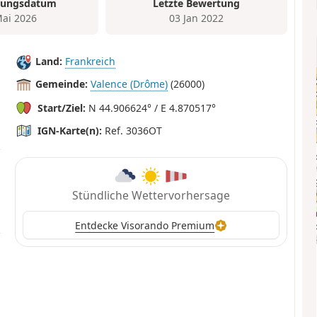
tungsdatum
Letzte Bewertung
Mai 2026
03 Jan 2022
Land:
Frankreich
Gemeinde:
Valence (Drôme)
(26000)
Start/Ziel:
N 44.906624° / E 4.870517°
IGN-Karte(n):
Ref. 3036OT
Stündliche Wettervorhersage
Entdecke Visorando Premium