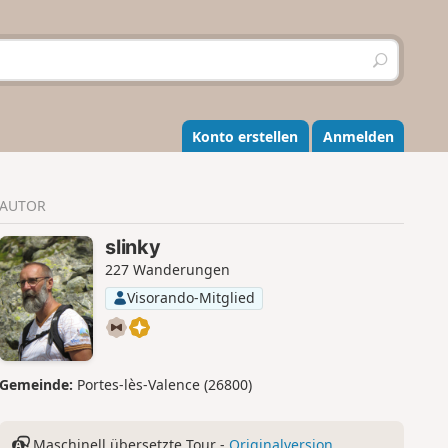
S
u
c
h
e
Konto erstellen
Anmelden
n
AUTOR
slinky
227 Wanderungen
Visorando-Mitglied
Gemeinde:
Portes-lès-Valence (26800)
Maschinell übersetzte Tour -
Originalversion