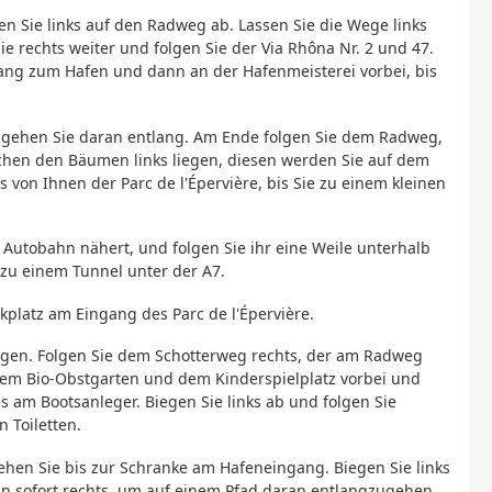
en Sie links auf den Radweg ab. Lassen Sie die Wege links
 rechts weiter und folgen Sie der Via Rhôna Nr. 2 und 47.
ang zum Hafen und dann an der Hafenmeisterei vorbei, bis
nd gehen Sie daran entlang. Am Ende folgen Sie dem Radweg,
schen den Bäumen links liegen, diesen werden Sie auf dem
von Ihnen der Parc de l'Épervière, bis Sie zu einem kleinen
 Autobahn nähert, und folgen Sie ihr eine Weile unterhalb
 zu einem Tunnel unter der A7.
platz am Eingang des Parc de l'Épervière.
angen. Folgen Sie dem Schotterweg rechts, der am Radweg
em Bio-Obstgarten und dem Kinderspielplatz vorbei und
 am Bootsanleger. Biegen Sie links ab und folgen Sie
 Toiletten.
ehen Sie bis zur Schranke am Hafeneingang. Biegen Sie links
n sofort rechts, um auf einem Pfad daran entlangzugehen.