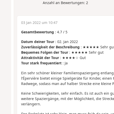
Anzahl an Bewertungen:
2
03 Jan 2022 um 10:47
Gesamtbewertung
:
4.7
/
5
Datum deiner Tour
: 02. Jan 2022
Zuverlässigkeit der Beschreibung
: ★★★★★ Sehr gu
Bequemes Folgen der Tour
: ★★★★★ Sehr gut
Attraktivität der Tour
: ★★★★☆ Gut
Tour stark frequentiert
: Ja
Ein sehr schöner kleiner Familienspaziergang entlang
l’Épervière bietet einige Spielgeräte für Kinder, einen
Radwege, sodass man auf halber Strecke eine kleine 
Keine Schwierigkeiten, sehr einfach. Es ist auch ein 
weitere Spaziergänge, mit der Möglichkeit, die Streck
verlängern.
Der Parkplatz ist sehr klein, man muss früh da sein,