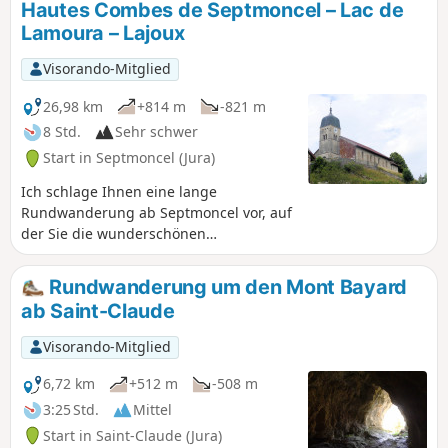
Hautes Combes de Septmoncel – Lac de
les alentours. La randonnée est assez
Lamoura – Lajoux
courte, mais attention certains passages
sont relativement raides et peuvent
Visorando-Mitglied
s’avérer glissants.Attention : le parcours
présenté en 2016 vient d'être
26,98 km
+814 m
-821 m
partiellement remanié (lire § Infos
8 Std.
Sehr schwer
pratiques).
Start in Septmoncel (Jura)
Ich schlage Ihnen eine lange
Rundwanderung ab Septmoncel vor, auf
der Sie die wunderschönen
Landschaften des Jura entdecken
können.
Rundwanderung um den Mont Bayard
ab Saint-Claude
Visorando-Mitglied
6,72 km
+512 m
-508 m
3:25 Std.
Mittel
Start in Saint-Claude (Jura)