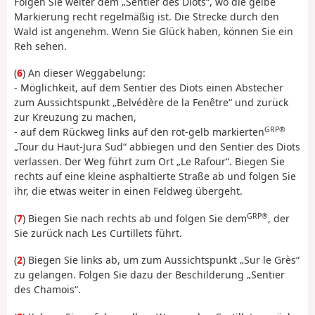
Folgen Sie weiter dem „Sentier des Diots“, wo die gelbe
Markierung recht regelmäßig ist. Die Strecke durch den
Wald ist angenehm. Wenn Sie Glück haben, können Sie ein
Reh sehen.
(
6
) An dieser Weggabelung:
- Möglichkeit, auf dem Sentier des Diots einen Abstecher
zum Aussichtspunkt „Belvédère de la Fenêtre“ und zurück
zur Kreuzung zu machen,
GRP®
- auf dem Rückweg links auf den rot-gelb markierten
„Tour du Haut-Jura Sud“ abbiegen und den Sentier des Diots
verlassen. Der Weg führt zum Ort „Le Rafour“. Biegen Sie
rechts auf eine kleine asphaltierte Straße ab und folgen Sie
ihr, die etwas weiter in einen Feldweg übergeht.
GRP®
(
7
) Biegen Sie nach rechts ab und folgen Sie dem
, der
Sie zurück nach Les Curtillets führt.
(
2
) Biegen Sie links ab, um zum Aussichtspunkt „Sur le Grès“
zu gelangen. Folgen Sie dazu der Beschilderung „Sentier
des Chamois“.