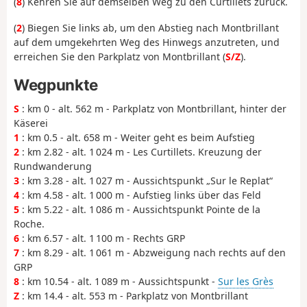
(
8
) Kehren Sie auf demselben Weg zu den Curtillets zurück.
(
2
) Biegen Sie links ab, um den Abstieg nach Montbrillant
auf dem umgekehrten Weg des Hinwegs anzutreten, und
erreichen Sie den Parkplatz von Montbrillant (
S/Z
).
Wegpunkte
S
: km 0 - alt. 562 m - Parkplatz von Montbrillant, hinter der
Käserei
1
: km 0.5 - alt. 658 m - Weiter geht es beim Aufstieg
2
: km 2.82 - alt. 1 024 m - Les Curtillets. Kreuzung der
Rundwanderung
3
: km 3.28 - alt. 1 027 m - Aussichtspunkt „Sur le Replat“
4
: km 4.58 - alt. 1 000 m - Aufstieg links über das Feld
5
: km 5.22 - alt. 1 086 m - Aussichtspunkt Pointe de la
Roche.
6
: km 6.57 - alt. 1 100 m - Rechts GRP
7
: km 8.29 - alt. 1 061 m - Abzweigung nach rechts auf den
GRP
8
: km 10.54 - alt. 1 089 m - Aussichtspunkt -
Sur les Grès
Z
: km 14.4 - alt. 553 m - Parkplatz von Montbrillant