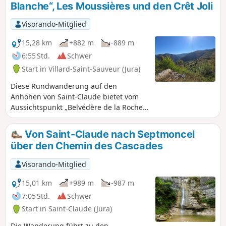
Blanche“, Les Moussières und den Crêt Joli
Visorando-Mitglied
15,28 km
+882 m
-889 m
6:55 Std.
Schwer
Start in Villard-Saint-Sauveur (Jura)
Diese Rundwanderung auf den
Anhöhen von Saint-Claude bietet vom
Aussichtspunkt „Belvédère de la Roche
Blanche“ aus einen herrlichen Blick auf
die Gorges du Flumen und die
Von Saint-Claude nach Septmoncel
Bergkämme des Haut-Jura, führt
über den Chemin des Cascades
anschließend zum Dorf Les Moussières
und schließlich über den Crêt Joli mit
Visorando-Mitglied
seinen typischen Jura-Landschaften
wieder hinunter. Der Aufstieg zur Roche
15,01 km
+989 m
-987 m
Blanche ist anspruchsvoll und erfordert
7:05 Std.
Schwer
eine sehr gute körperliche Verfassung.
Start in Saint-Claude (Jura)
Bei feuchtem Wetter wird die
Verwendung von Wanderstöcken für
Die Wanderung führt zu den