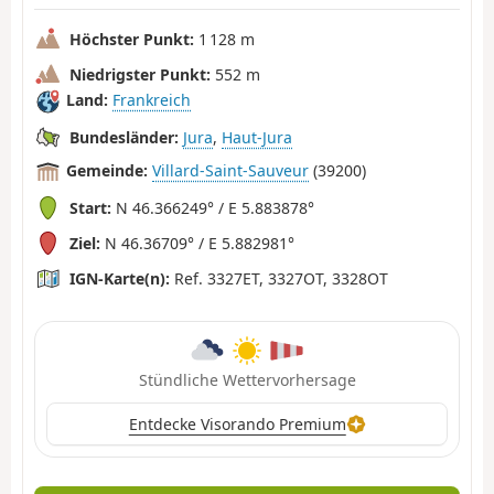
Höchster Punkt:
1 128 m
Niedrigster Punkt:
552 m
Land:
Frankreich
Bundesländer:
Jura
,
Haut-Jura
Gemeinde:
Villard-Saint-Sauveur
(39200)
Start:
N 46.366249° / E 5.883878°
Ziel:
N 46.36709° / E 5.882981°
IGN-Karte(n):
Ref. 3327ET, 3327OT, 3328OT
Stündliche Wettervorhersage
Entdecke Visorando Premium