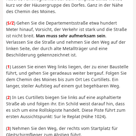
kurz vor der Häusergruppe des Dorfes. Ganz in der Nähe
des Chemin des Moines.
(
S/Z
) Gehen Sie die Departementsstraße etwa hundert
Meter hinauf, Vorsicht, der Verkehr ist stark und die Straße
ist nicht breit.
Man muss sehr aufmerksam sein
.
Verlassen Sie die Straße und nehmen Sie den Weg auf der
linken Seite, der durch alte Metallträger und eine
Beschilderung gekennzeichnet ist.
(
1
) Lassen Sie einen Weg links liegen, der zu einer Baustelle
führt, und gehen Sie geradeaus weiter bergauf. Folgen Sie
dem Chemin des Moines bis zum Ort Les Curtillets. Ein
langer, steiler Aufstieg auf einem gut begehbaren Weg.
(
2
) In Les Curtillets biegen Sie links auf eine asphaltierte
Straße ab und folgen ihr. Ein Schild weist darauf hin, dass
es sich um eine Rollskipiste handelt. Diese Piste führt zum
ersten Aussichtspunkt: Sur le Replat (Höhe 1024).
(
3
) Nehmen Sie den Weg, der rechts vom Startplatz für
Gleitschirmflieger zum Abstieg führt.