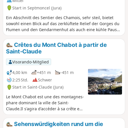
Mittel
Start in Septmoncel (Jura)
Ein Abschnitt des Sentier des Chamois, sehr steil, bietet
sowohl einen Blick auf das zerklüftete Relief der Gorges du
Flumen und den Gendarmenhut als auch eine kühle Pause
am Wasserfall. Man muss gutes Schuhwerk tragen, da die
Hänge steil sind.
Crêtes du Mont Chabot à partir de
Saint-Claude
Visorando-Mitglied
4,00 km
+451 m
-451 m
2:25 Std.
Schwer
Start in Saint-Claude (Jura)
Le Mont Chabot est une des montagnes-
phare dominant la ville de Saint-
Claude.Il s'agira d'accéder à sa crête en
empruntant un parcours en boucle
partielle permettant de visualiser de
Sehenswürdigkeiten rund um die
superbes points de vues sur la ville et