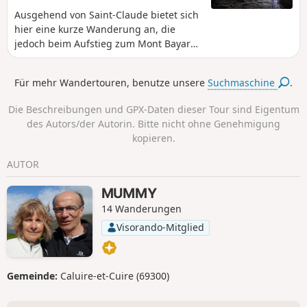
Ausgehend von Saint-Claude bietet sich
hier eine kurze Wanderung an, die
jedoch beim Aufstieg zum Mont Bayard
einen gewissen Schwierigkeitsgrad
aufweist. Bei feuchtem Untergrund
Für mehr Wandertouren, benutze unsere
Suchmaschine
.
werden Wanderstöcke empfohlen.
Die Beschreibungen und GPX-Daten dieser Tour sind Eigentum
des Autors/der Autorin. Bitte nicht ohne Genehmigung
kopieren.
AUTOR
MUMMY
14 Wanderungen
Visorando-Mitglied
Gemeinde:
Caluire-et-Cuire (69300)