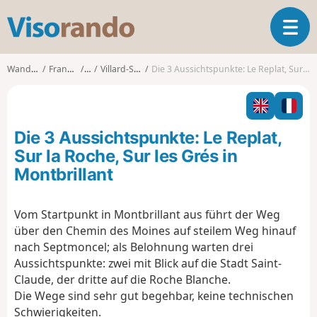
V
T
i
o
s
g
o
Wanderungen
Franche-Comté
Jura
Villard-Saint-Sauveur
Die 3 Aussichtspunkte: Le Replat, Sur la Roche, Sur les Grés in Montbrillant
g
r
l
a
e
n
n
d
Die 3 Aussichtspunkte: Le Replat,
a
o
v
Sur la Roche, Sur les Grés in
i
Montbrillant
g
a
t
Vom Startpunkt in Montbrillant aus führt der Weg
i
über den Chemin des Moines auf steilem Weg hinauf
o
nach Septmoncel; als Belohnung warten drei
n
Aussichtspunkte: zwei mit Blick auf die Stadt Saint-
Claude, der dritte auf die Roche Blanche.
Die Wege sind sehr gut begehbar, keine technischen
Schwierigkeiten.