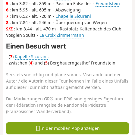
5
: km 3.82 - alt. 859 m - Pass am Fuße des -
Freundstein
6
: km 5.95 - alt. 695 m - Abzweigung
7
: km 6.52 - alt. 720 m -
Chapelle Sicurani
8
: km 7.84 - alt. 546 m - Überquerung von Wegen
S/Z
: km 8.44 - alt. 470 m - Rastplatz Kaltenbach des Club
Vosgien Soultz -
La Croix Zimmermann
Einen Besuch wert
- (
7
)
Kapelle Sicurani
.
- zwischen (
4
) und (
5
) Bergbauerngasthof Freundstein.
Sei stets vorsichtig und plane voraus. Visorando und der
Autor / die Autorin dieser Tour können im Falle eines Unfalls
auf dieser Tour nicht haftbar gemacht werden.
Die Markierungen GR® und PR® sind geistiges Eigentum
der Fédération Française de Randonnée Pédestre
(Französischer Wanderverband).
In der mobilen App anzeigen