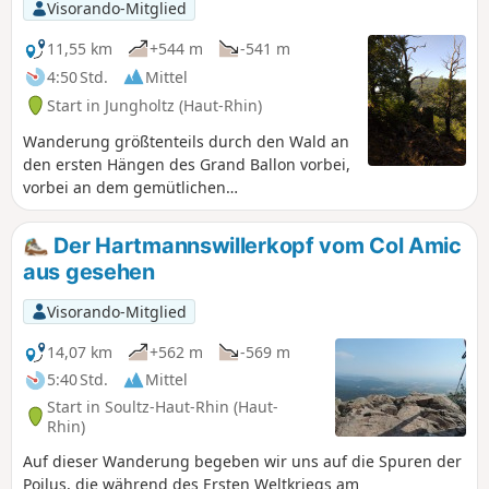
Visorando-Mitglied
anschließend zum Abri Baratin.
11,55 km
+544 m
-541 m
4:50 Std.
Mittel
Start in Jungholtz (Haut-Rhin)
Wanderung größtenteils durch den Wald an
den ersten Hängen des Grand Ballon vorbei,
vorbei an dem gemütlichen
Bergbauerngasthof Kohlschlag am Fuße des
Col Amic. Der Rückweg nach Sainte-Anne
Der Hartmannswillerkopf vom Col Amic
führt an der Schutzhütte Holzwasen.
aus gesehen
Visorando-Mitglied
14,07 km
+562 m
-569 m
5:40 Std.
Mittel
Start in Soultz-Haut-Rhin (Haut-
Rhin)
Auf dieser Wanderung begeben wir uns auf die Spuren der
Poilus, die während des Ersten Weltkriegs am