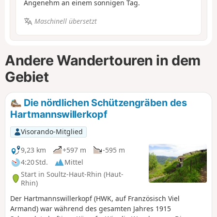
Angenehm an einem sonnigen Tag.
Maschinell übersetzt
Andere Wandertouren in dem
Gebiet
Die nördlichen Schützengräben des
Hartmannswillerkopf
Visorando-Mitglied
9,23 km
+597 m
-595 m
4:20 Std.
Mittel
Start in Soultz-Haut-Rhin (Haut-
Rhin)
Der Hartmannswillerkopf (HWK, auf Französisch Viel
Armand) war während des gesamten Jahres 1915