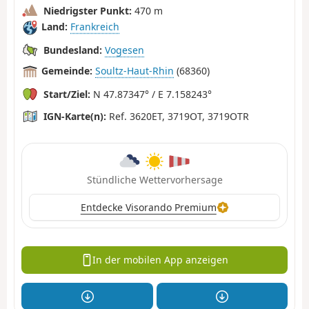
Niedrigster Punkt:
470 m
Land:
Frankreich
Bundesland:
Vogesen
Gemeinde:
Soultz-Haut-Rhin
(68360)
Start/Ziel:
N 47.87347° / E 7.158243°
IGN-Karte(n):
Ref. 3620ET, 3719OT, 3719OTR
Stündliche Wettervorhersage
Entdecke Visorando Premium
In der mobilen App anzeigen