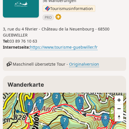
56 Wanderungen
Tourismusinformation
PRO
3, rue du 4 février - Château de la Neuenbourg - 68500
GUEBWILLER
Tel:
03 89 76 10 63
Internetseite:
https://www.tourisme-guebwiller.fr
Maschinell übersetzte Tour -
Originalversion
Wanderkarte
2
3
1
4
8
7