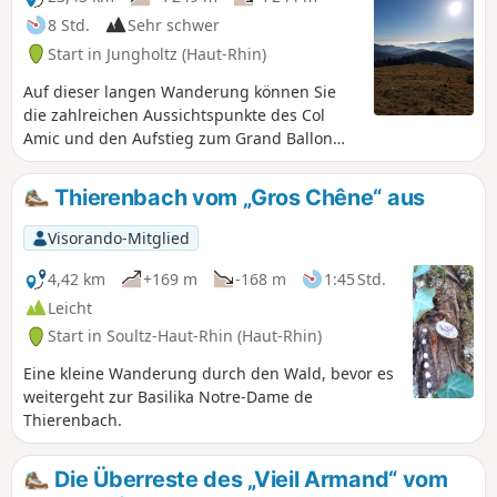
8 Std.
Sehr schwer
Start in Jungholtz (Haut-Rhin)
Auf dieser langen Wanderung können Sie
die zahlreichen Aussichtspunkte des Col
Amic und den Aufstieg zum Grand Ballon
genießen. Außerdem können Sie sich in den
verschiedenen Bergbauerngasthöfen
Thierenbach vom „Gros Chêne“ aus
entlang der Strecke stärken. Ideal für einen
sportlichen Tag an der frischen Luft auf dem
Visorando-Mitglied
höchsten Gipfel der Vogesen.
4,42 km
+169 m
-168 m
1:45 Std.
Leicht
Start in Soultz-Haut-Rhin (Haut-Rhin)
Eine kleine Wanderung durch den Wald, bevor es
weitergeht zur Basilika Notre-Dame de
Thierenbach.
Die Überreste des „Vieil Armand“ vom