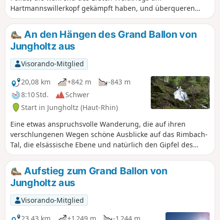
Hartmannswillerkopf gekämpft haben, und überqueren
mehrmals die Route des Crêtes.
An den Hängen des Grand Ballon von
Jungholtz aus
Visorando-Mitglied
20,08 km
+842 m
-843 m
8:10 Std.
Schwer
Start in Jungholtz (Haut-Rhin)
Eine etwas anspruchsvolle Wanderung, die auf ihren
verschlungenen Wegen schöne Ausblicke auf das Rimbach-
Tal, die elsässische Ebene und natürlich den Gipfel des
Grand Ballon bietet. Die Durchquerung des kleinen
Kaltenbach-Tals mit seinen Bäumen und moosbedeckten
Aufstieg zum Grand Ballon von
Felsen, seinem kleinen Wasserfall und den erstaunlichen
Jungholtz aus
Bädern aus den Jahren 1914/1918 ist ein kleines
Vergnügen.
Visorando-Mitglied
23,43 km
+1 249 m
-1 244 m