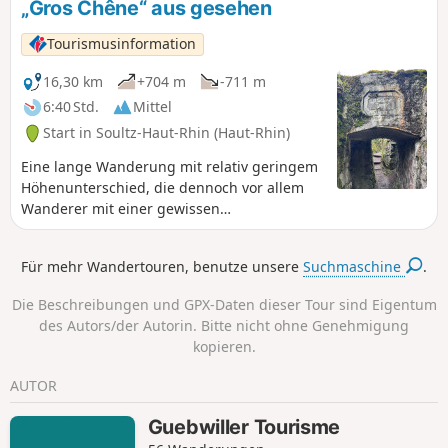
„Gros Chêne“ aus gesehen
Tourismusinformation
16,30 km
+704 m
-711 m
6:40 Std.
Mittel
Start in Soultz-Haut-Rhin (Haut-Rhin)
Eine lange Wanderung mit relativ geringem
Höhenunterschied, die dennoch vor allem
Wanderer mit einer gewissen
Wandererfahrung. Geschichtsinteressierte
kommen bei der Durchquerung des
Für mehr Wandertouren, benutze unsere
Suchmaschine
.
Schlachtfelds von Vieil Armand oder
Hartmannswillerkopf und bei der
Die Beschreibungen und GPX-Daten dieser Tour sind Eigentum
Entdeckung zahlreicher Denkmäler zur
des Autors/der Autorin. Bitte nicht ohne Genehmigung
Geschichte des Ersten Weltkriegs voll auf
kopieren.
ihre Kosten.
AUTOR
Guebwiller Tourisme