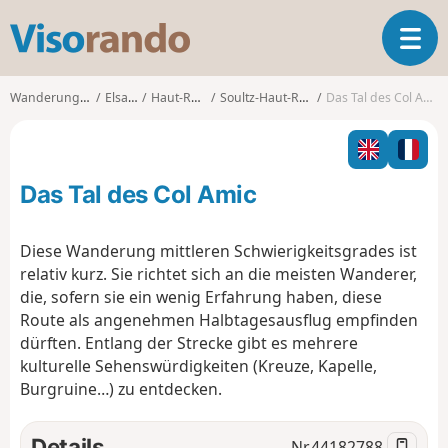
V
T
i
o
s
g
o
Wanderungen
Elsass
Haut-Rhin
Soultz-Haut-Rhin
Das Tal des Col Amic
g
r
l
a
e
n
n
d
Das Tal des Col Amic
a
o
v
i
Diese Wanderung mittleren Schwierigkeitsgrades ist
g
relativ kurz. Sie richtet sich an die meisten Wanderer,
a
die, sofern sie ein wenig Erfahrung haben, diese
t
Route als angenehmen Halbtagesausflug empfinden
i
o
dürften. Entlang der Strecke gibt es mehrere
n
kulturelle Sehenswürdigkeiten (Kreuze, Kapelle,
Burgruine…) zu entdecken.
Details
Nr.
44182788