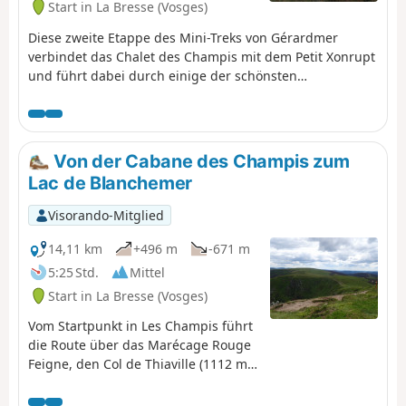
Start in La Bresse (Vosges)
Diese zweite Etappe des Mini-Treks von Gérardmer
verbindet das Chalet des Champis mit dem Petit Xonrupt
und führt dabei durch einige der schönsten
Landschaften der Hochvogesen. Nach einem Abstieg ins
Vologne-Tal führt die Route wieder hinauf auf die
Anhöhen von La Bresse-Hohneck, bevor sie den Lac de la
Lande, den Bergbauerngasthof „Auberge du
Von der Cabane des Champis zum
Schmargult“ und die berühmte „Route des Crêtes“
Lac de Blanchemer
erreicht. Die Wanderung setzt sich mit einem langen
Abstieg fort, der an der Berghütte „Refuge du Sotré“,
Visorando-Mitglied
dem Lac de Retournemer und den Ufern des Lac de
Longemer vorbeiführt, bevor sie das Zentrum von
14,11 km
+496 m
-671 m
Xonrupt-Longemer erreicht. Eine abwechslungsreiche
5:25 Std.
Mittel
Etappe, die Wälder, hochgelegene Strohfelder,
Start in La Bresse (Vosges)
Gletscherseen und bemerkenswerte Panoramen
miteinander verbindet.
Vom Startpunkt in Les Champis führt
die Route über das Marécage Rouge
Feigne, den Col de Thiaville (1112 m),
den Hohneck (1363 m) und den Col
du Wormspel (1277 m) hinunter zum