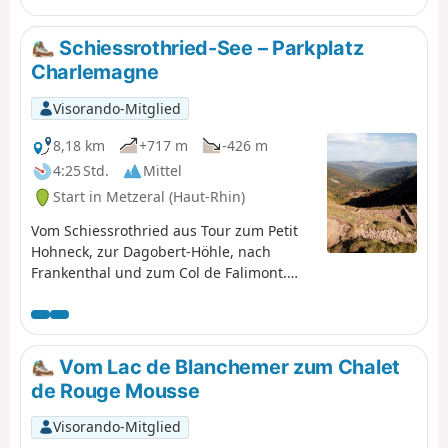
Lac de Blanchemer.
Schiessrothried-See – Parkplatz
Charlemagne
Visorando-Mitglied
8,18 km
+717 m
-426 m
4:25 Std.
Mittel
Start in Metzeral (Haut-Rhin)
Vom Schiessrothried aus Tour zum Petit
Hohneck, zur Dagobert-Höhle, nach
Frankenthal und zum Col de Falimont.
Diese Strecke ist im Winter nicht
befahrbar. Die Strecke zwischen (3), (4), (5)
und (6) ist vom 1. November bis zum 30.
April 2022 gesperrt (Präfekturbeschluss
Vom Lac de Blanchemer zum Chalet
vom 18. Mai 2022).
de Rouge Mousse
Visorando-Mitglied