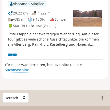
30 Gehminuten von jeder Ortschaft entfernt, mitten in
Visorando-Mitglied
den Strohhalmen, für alle zugänglich und das ganze
Jahr über...Sie ist ein Muss in dieser Gegend.
20,22 km
+1 222 m
-685 m
9:15 Std.
Schwer
Start in La Bresse (Vosges)
Erste Etappe einer zweitägigen Wanderung. Auf dieser
Tour gibt es viele schöne Aussichtspunkte, Sie kommen
am Altenberg, Rainkhoft, Kastelberg und Honechkt
vorbei, nicht zu vergessen den Lac des Corbeaux und die
Gämsen am Ziel.
Für mehr Wandertouren, benutze bitte unsere
Suchmaschine
.
W
Z
ä
u
h