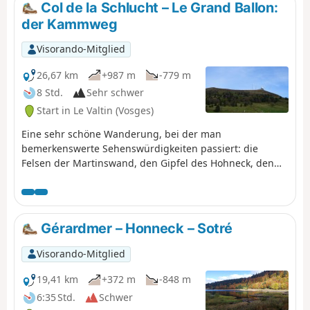
Col de la Schlucht – Le Grand Ballon:
der Kammweg
Visorando-Mitglied
26,67 km
+987 m
-779 m
8 Std.
Sehr schwer
Start in Le Valtin (Vosges)
Eine sehr schöne Wanderung, bei der man
bemerkenswerte Sehenswürdigkeiten passiert: die
Felsen der Martinswand, den Gipfel des Hohneck, den
Gipfel des Kastelberg und den Grand Ballon (mit der
„Boule” auf dem Gipfel).
Gérardmer – Honneck – Sotré
Visorando-Mitglied
19,41 km
+372 m
-848 m
6:35 Std.
Schwer