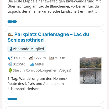
Die erste Etappe einer zweitägigen Biwakwanderung mit
Übernachtung am Lac de Blanchemer, vorbei am Lac du
Lispach, der an eine kanadische Landschaft erinnert,
und dem Moor von Machais. Schwierigkeitsgrad und
schöner Ausblick könnten diese erste Etappe
zusammenfassen.
Parkplatz Charlemagne – Lac du
Schiessrothried
Visorando-Mitglied
9,40 km
+222 m
-513 m
3:20 Std.
Mittel
Start in Xonrupt-Longemer (Vosges)
1. Tag: Wanderung um den Hohneck,
Route des Névés und Abstieg zum
Schiessrothriedsee.