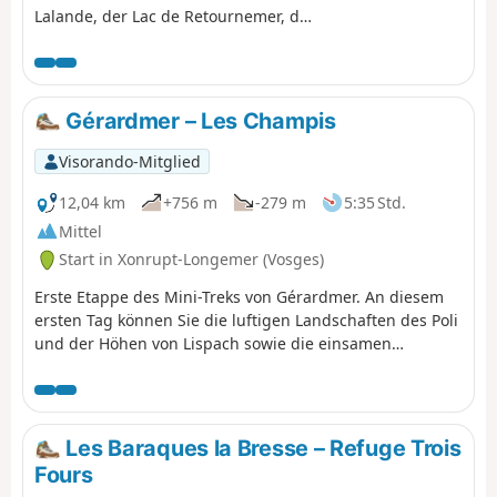
Lalande, der Lac de Retournemer, der
Wasserfall Cascade Charlemagne
und der Wasserfall Cascade de
Retournemer auf Ihrem Programm,
wo Sie wunderschöne Farben
Gérardmer – Les Champis
entdecken können.
Visorando-Mitglied
12,04 km
+756 m
-279 m
5:35 Std.
Mittel
Start in Xonrupt-Longemer (Vosges)
Erste Etappe des Mini-Treks von Gérardmer. An diesem
ersten Tag können Sie die luftigen Landschaften des Poli
und der Höhen von Lispach sowie die einsamen
Strohdächer über dem Vallée de Vologne entdecken.
Diese Etappe ermöglicht einen gleichmäßigen Fortschritt
zum Chalet des Champis, dem Ort der Unterkunft und
der Nachtruhe. Es ist auch eine Gelegenheit, eine Nacht
Les Baraques la Bresse – Refuge Trois
in einer unbewirtschafteten Hütte zu verbringen, die
Fours
(fast) alles zu bieten hat: abgeschieden und mindestens