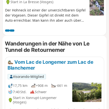
Start in La Bresse (Vosges)
Der Hohneck ist einer der unverzichtbaren Gipfel
der Vogesen. Dieser Gipfel ist direkt mit dem
Auto erreichbar. Man kann ihn aber auch über
Wanderwege besteigen, die tief in den
umliegenden Tälern beginnen. Diese Wanderung
führt vom Skigebiet La Bresse in einer
Rundwanderung zum Hohneck und zurück über
Wanderungen in der Nähe von Le
die Roche du Diable, den Lac de Retournemer
Tunnel de Retournemer
und den Wasserfall Cascade Charlemagne. Die
Wanderung ist nicht sehr anspruchsvoll, weist
jedoch einen beträchtlichen Höhenunterschied
Vom Lac de Longemer zum Lac de
auf, der durch herrliche Ausblicke im oberen Teil
Blanchemer
der Strecke belohnt wird. Beim Abstieg zum Lac
de Retournemer gibt es mehrere Passagen, die
Visorando-Mitglied
mit Vorsicht bewältigt werden müssen.
17,75 km
+908 m
-661 m
7:40 Std.
Schwer
Start in Xonrupt-Longemer
(Vosges)