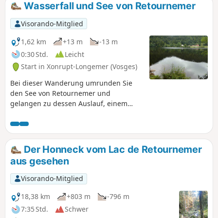
Wasserfall und See von Retournemer
Visorando-Mitglied
1,62 km
+13 m
-13 m
0:30 Std.
Leicht
Start in Xonrupt-Longemer (Vosges)
Bei dieser Wanderung umrunden Sie
den See von Retournemer und
gelangen zu dessen Auslauf, einem
etwa zehn Meter hohen Wasserfall.
Anschließend machen Sie einen kleinen
Abstecher zur Statue Notre-Dame des
Neiges, die vor dem See steht, und
Der Honneck vom Lac de Retournemer
blicken in Richtung der Gipfel. Dieser
aus gesehen
wilde See liegt am Fuße des Hohneck-
Massivs und ist der erste See im
Visorando-Mitglied
Vologne-Tal.
18,38 km
+803 m
-796 m
7:35 Std.
Schwer