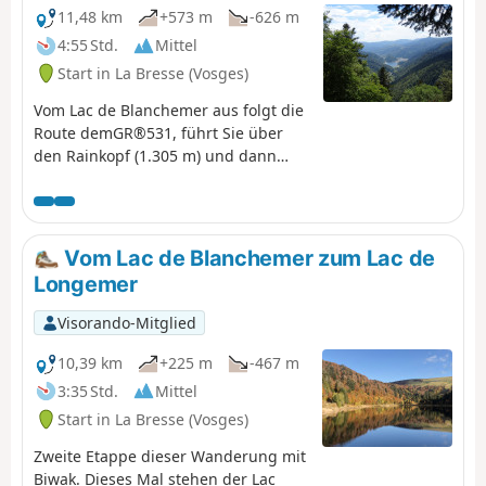
11,48 km
+573 m
-626 m
4:55 Std.
Mittel
Start in La Bresse (Vosges)
Vom Lac de Blanchemer aus folgt die
Route demGR®531, führt Sie über
den Rainkopf (1.305 m) und dann
hinunter zum Tourbière de Machais,
zum Col de Bramont und zum Étang
de Sèchemer, um schließlich zum
Chalet de Rouge Mousse zu
Vom Lac de Blanchemer zum Lac de
gelangen.
Longemer
Visorando-Mitglied
10,39 km
+225 m
-467 m
3:35 Std.
Mittel
Start in La Bresse (Vosges)
Zweite Etappe dieser Wanderung mit
Biwak. Dieses Mal stehen der Lac