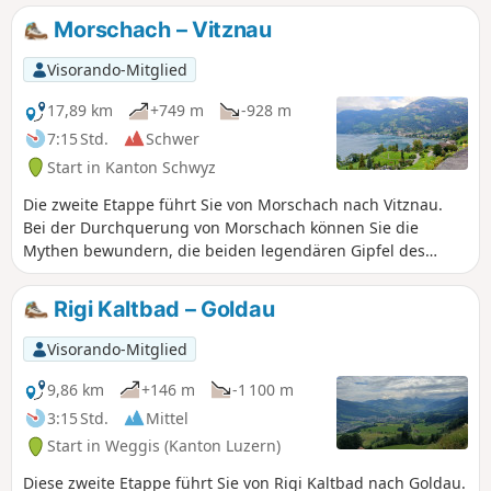
und einer Steigung von 400-500 m: Wahrscheinlich ein
Morschach – Vitznau
guter Zeitpunkt für eine Mittagspause vor dem Renggpass.
Der letzte Teil führt bergab bis zum Dorf und Bahnhof
Visorando-Mitglied
Hergiswil, vorbei an Kuhweiden, Bauernhöfen und grünen
Weiden.
17,89 km
+749 m
-928 m
7:15 Std.
Schwer
Start in Kanton Schwyz
Die zweite Etappe führt Sie von Morschach nach Vitznau.
Bei der Durchquerung von Morschach können Sie die
Mythen bewundern, die beiden legendären Gipfel des
Kantons Schwyz. Diese Route bietet zahlreiche
Aussichtspunkte auf den See und die ihn umgebenden
Rigi Kaltbad – Goldau
Bergketten. In Brunnen verlassen Sie den Urnersee und
folgen dem Ufer des Vierwaldstättersees. Sie machen Halt
Visorando-Mitglied
im charmanten Dorf Vitznau, dem Ausgangspunkt der
kleinen Bahn, die zum berühmten Gipfel der Rigi
9,86 km
+146 m
-1 100 m
hinauffährt.
3:15 Std.
Mittel
Start in Weggis (Kanton Luzern)
Diese zweite Etappe führt Sie von Rigi Kaltbad nach Goldau.