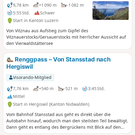
9,78 km
+1 090 m
-1 082 m
5:55 Std.
Schwer
Start in Kanton Luzern
Von Vitznau aus Aufstieg zum Gipfel des
Vitznauerstocks/Gersauerstocks mit herrlicher Aussicht auf
den Vierwaldstättersee
Renggpass – Von Stansstad nach
Hergiswil
Visorando-Mitglied
7,76 km
+540 m
-521 m
3:45 Std.
Mittel
Start in Hergiswil (Kanton Nidwalden)
Vom Bahnhof Stansstad aus geht es direkt über die
Autobahn hinauf, wodurch man den steilsten Teil bewältigt.
Dann geht es entlang des Bergrückens mit Blick auf den
Alpnachersee für gut ein Drittel der Strecke, mit Ausblicken