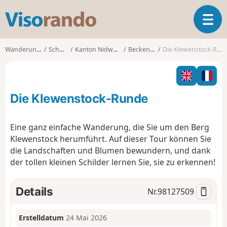
V
T
i
o
s
g
o
Wanderungen
Schweiz
Kanton Nidwalden
Beckenried
Die Klewenstock-Runde
g
r
l
a
e
n
n
d
Die Klewenstock-Runde
a
o
v
i
Eine ganz einfache Wanderung, die Sie um den Berg
g
Klewenstock herumführt. Auf dieser Tour können Sie
a
die Landschaften und Blumen bewundern, und dank
t
der tollen kleinen Schilder lernen Sie, sie zu erkennen!
i
o
n
Details
Nr.
98127509
Erstelldatum
24 Mai 2026