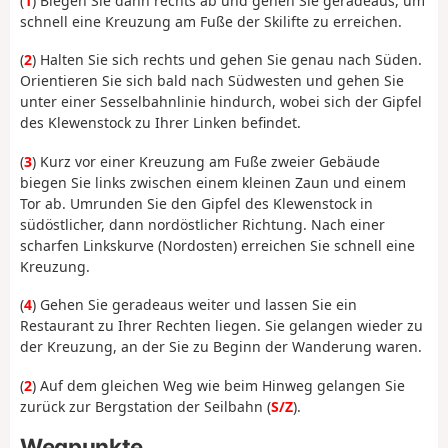
(
1
) Biegen Sie dann rechts ab und gehen Sie geradeaus, um
schnell eine Kreuzung am Fuße der Skilifte zu erreichen.
(
2
) Halten Sie sich rechts und gehen Sie genau nach Süden.
Orientieren Sie sich bald nach Südwesten und gehen Sie
unter einer Sesselbahnlinie hindurch, wobei sich der Gipfel
des Klewenstock zu Ihrer Linken befindet.
(
3
) Kurz vor einer Kreuzung am Fuße zweier Gebäude
biegen Sie links zwischen einem kleinen Zaun und einem
Tor ab. Umrunden Sie den Gipfel des Klewenstock in
südöstlicher, dann nordöstlicher Richtung. Nach einer
scharfen Linkskurve (Nordosten) erreichen Sie schnell eine
Kreuzung.
(
4
) Gehen Sie geradeaus weiter und lassen Sie ein
Restaurant zu Ihrer Rechten liegen. Sie gelangen wieder zu
der Kreuzung, an der Sie zu Beginn der Wanderung waren.
(
2
) Auf dem gleichen Weg wie beim Hinweg gelangen Sie
zurück zur Bergstation der Seilbahn (
S/Z
).
Wegpunkte