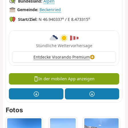
Bundesland:
Alpen
Gemeinde:
Beckenried
Start/Ziel:
N 46.940337° / E 8.473315°
Stündliche Wettervorhersage
Entdecke Visorando Premium
In der mobilen App anzeigen
Fotos