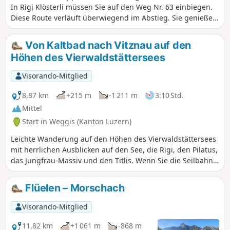
In Rigi Klösterli müssen Sie auf den Weg Nr. 63 einbiegen.
Diese Route verläuft überwiegend im Abstieg. Sie genießen
einen Blick auf den Zuger- und den Lauerzer See.
Von Kaltbad nach Vitznau auf den
Höhen des Vierwaldstättersees
Visorando-Mitglied
8,87 km
+215 m
-1 211 m
3:10 Std.
Mittel
Start in Weggis (Kanton Luzern)
Leichte Wanderung auf den Höhen des Vierwaldstättersees
mit herrlichen Ausblicken auf den See, die Rigi, den Pilatus,
das Jungfrau-Massiv und den Titlis. Wenn Sie die Seilbahn
zwischen Hinterbergen und Vitznau benutzen beträgt der
negative Höhenunterschied nur 634 m und die Distanz liegt
Flüelen – Morschach
bei 7,5 km.
Visorando-Mitglied
11,82 km
+1 061 m
-868 m