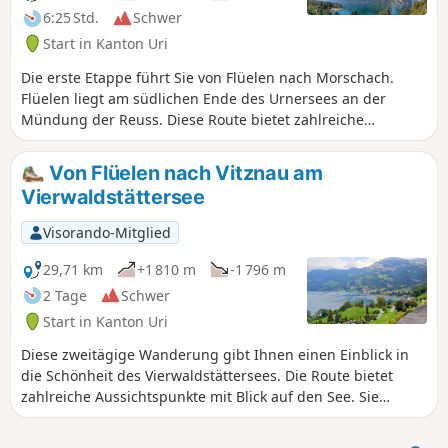
6:25 Std.
Schwer
Start in Kanton Uri
Die erste Etappe führt Sie von Flüelen nach Morschach.
Flüelen liegt am südlichen Ende des Urnersees an der
Mündung der Reuss. Diese Route bietet zahlreiche
Aussichtspunkte auf den See und die Bergketten am
Seeufer. Auf dieser Strecke entdecken Sie das Glockenspiel
Von Flüelen nach Vitznau am
der Tellsplatte, das größte Glockenspiel der Schweiz.
Vierwaldstättersee
Außerdem können Sie die Tellskapelle am Seeufer
bewundern.
Visorando-Mitglied
29,71 km
+1 810 m
-1 796 m
2 Tage
Schwer
Start in Kanton Uri
Diese zweitägige Wanderung gibt Ihnen einen Einblick in
die Schönheit des Vierwaldstättersees. Die Route bietet
zahlreiche Aussichtspunkte mit Blick auf den See. Sie
können das Glockenspiel der Tellsplatte bewundern, das
größte Glockenspiel der Schweiz. Die Wanderung endet in