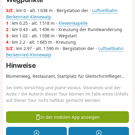
S/Z
: km 0 - alt. 1 638 m - Bergstation der -
Luftsellbahn
Beckenried-Klenewalp
1
: km 0.25 - alt. 1 518 m -
Klewenkapelle
2
: km 0.43 - alt. 1 436 m - Kreuzung der Rundwanderung
3
: km 1.02 - alt. 1 598 m - Wegstart
4
: km 2.2 - alt. 1 685 m - Kreuzung
S/Z
: km 2.97 - alt. 1 590 m - Bergstation der -
Luftsellbahn
Beckenried-Klenewalp
Hinweise
Blumenweg, Restaurant, Startplatz für Gleitschirmflieger...
Sei stets vorsichtig und plane voraus. Visorando und der
Autor / die Autorin dieser Tour können im Falle eines Unfalls
auf dieser Tour nicht haftbar gemacht werden.
In der mobilen App anzeigen