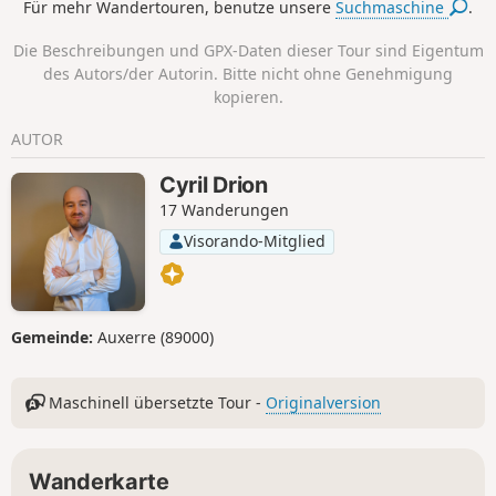
Für mehr Wandertouren, benutze unsere
Suchmaschine
.
Vitznau, einem charmanten Dorf und Ausgangspunkt der
kleinen Bahn, die auf den Gipfel der Rigi fährt.
Die Beschreibungen und GPX-Daten dieser Tour sind Eigentum
des Autors/der Autorin. Bitte nicht ohne Genehmigung
kopieren.
AUTOR
Cyril Drion
17 Wanderungen
Visorando-Mitglied
Gemeinde:
Auxerre (89000)
Maschinell übersetzte Tour -
Originalversion
Wanderkarte