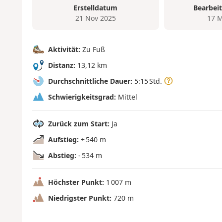
Erstelldatum
Bearbei
21 Nov 2025
17 M
Aktivität:
Zu Fuß
Distanz:
13,12 km
Durchschnittliche Dauer:
5:15 Std.
Schwierigkeitsgrad:
Mittel
Zurück zum Start:
Ja
Aufstieg:
+ 540 m
Abstieg:
- 534 m
Höchster Punkt:
1 007 m
Niedrigster Punkt:
720 m