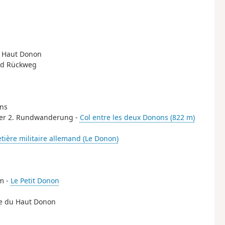
du Haut Donon
nd Rückweg
ons
 der 2. Rundwanderung -
Col entre les deux Donons (822 m)
tière militaire allemand (Le Donon)
m -
Le Petit Donon
ère du Haut Donon