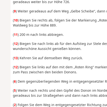
geradeaus weiter bis zur Höhe 726.
(
9
) Weiter geradeaus auf dem Weg „Gelbe Scheibe“, dann 
(
10
) Biegen Sie rechts ab, folgen Sie der Markierung „Rot
Waldweg bis zur Höhe 889.
(
11
) 200 m nach links abbiegen.
(
12
) Biegen Sie nach links ab für den Aufstieg zur Stele de
wunderschöne Aussicht genießen können.
(
13
) Kehren Sie auf demselben Weg zurück.
(
12
) Biegen Sie links auf den mit dem „Roten Ring“ marki
zum Pass zwischen den beiden Donons.
(
6
) Dem gegenüberliegenden Weg in entgegengesetzter R
(
5
) Weiter nach rechts und den Gipfel des Donon im Nord
geradeaus bis zur
Straße
gehen
und dann nach links abbi
(
2
) Folgen Sie dem Weg in entgegengesetzter Richtung z