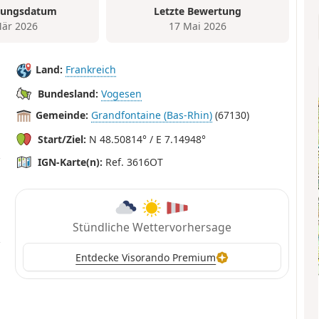
tungsdatum
Letzte Bewertung
är 2026
17 Mai 2026
Land:
Frankreich
Bundesland:
Vogesen
Gemeinde:
Grandfontaine (Bas-Rhin)
(67130)
Start/Ziel:
N 48.50814° / E 7.14948°
IGN-Karte(n):
Ref. 3616OT
Stündliche Wettervorhersage
Entdecke Visorando Premium