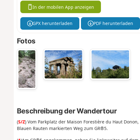
In der mobilen App anzeigen
GPX herunterladen
PDF herunterladen
Fotos
Beschreibung der Wandertour
(
S/Z
) Vom Parkplatz der Maison Forestière du Haut Donon,
Blauen Rauten markierten Weg zum GR®5.