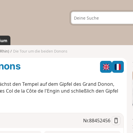
ium
Rhin)
Die Tour um die beiden Donons
onons
chst den Tempel auf dem Gipfel des Grand Donon,
 Col de la Côte de l'Engin und schließlich den Gipfel
Nr.
88452456