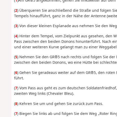
(
1
)
Am GR®5 angekommen, gehen Sie
links
weiter
auf dem
(
2
) Überqueren Sie anschließend die Straße
und folgen Sie
Tempels hinaufführt, ganz in der Nähe der Antenne (weite
(
3
) Von dieser kleinen Esplanade aus nehmen Sie den Weg
(
4
) Hinter dem Tempel, vom Zielpunkt aus gesehen, den 
Pass zwischen den beiden Donons hinunterführt. Nach ein
und einer weiteren Kurve gelangt man zu einer Weggabe
(
5
) Nehmen Sie den GR®5 nach rechts und folgen Sie der M
zwischen den beiden Donons, wo eine Hütte bei schlechte
(
6
) Gehen Sie geradeaus weiter auf dem GR®5, den roten 
führt.
(
7
)
Vom Pass aus geht es zum deutschen Soldatenfriedho
zweiten Weg links (Chevaler Bleu)
.
(
8
) Kehren Sie um und gehen Sie zurück zum Pass.
(
7
) Biegen Sie links ab und folgen Sie dem Weg „Roter Ri