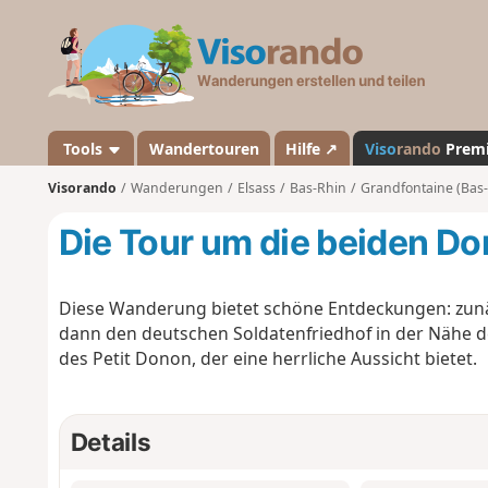
V
i
s
o
r
a
Tools
Wandertouren
Hilfe ↗
Viso
rando
Prem
n
Visorando
Wanderungen
Elsass
Bas-Rhin
Grandfontaine (Bas-
d
o
Die Tour um die beiden D
Diese Wanderung bietet schöne Entdeckungen: zunä
dann den deutschen Soldatenfriedhof in der Nähe des
des Petit Donon, der eine herrliche Aussicht bietet.
Details