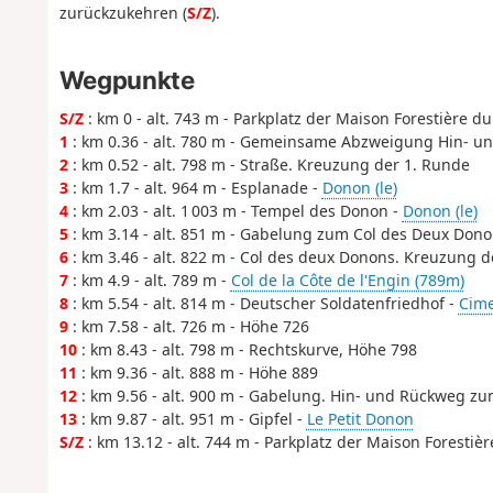
zurückzukehren (
S/Z
)
.
Wegpunkte
S/Z
: km 0 - alt. 743 m - Parkplatz der Maison Forestière 
1
: km 0.36 - alt. 780 m - Gemeinsame Abzweigung Hin- u
2
: km 0.52 - alt. 798 m - Straße. Kreuzung der 1. Runde
3
: km 1.7 - alt. 964 m - Esplanade -
Donon (le)
4
: km 2.03 - alt. 1 003 m - Tempel des Donon -
Donon (le)
5
: km 3.14 - alt. 851 m - Gabelung zum Col des Deux Don
6
: km 3.46 - alt. 822 m - Col des deux Donons. Kreuzung
7
: km 4.9 - alt. 789 m -
Col de la Côte de l'Engin (789m)
8
: km 5.54 - alt. 814 m - Deutscher Soldatenfriedhof -
Cime
9
: km 7.58 - alt. 726 m - Höhe 726
10
: km 8.43 - alt. 798 m - Rechtskurve, Höhe 798
11
: km 9.36 - alt. 888 m - Höhe 889
12
: km 9.56 - alt. 900 m - Gabelung. Hin- und Rückweg zu
13
: km 9.87 - alt. 951 m - Gipfel -
Le Petit Donon
S/Z
: km 13.12 - alt. 744 m - Parkplatz der Maison Foresti