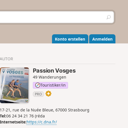
S
u
c
h
e
Konto erstellen
Anmelden
n
AUTOR
Passion Vosges
49 Wanderungen
Touristiker/in
PRO
17-21, rue de la Nuée Bleue, 67000 Strasbourg
Tel:
06 24 34 21 76 (réda
Internetseite:
https://c.dna.fr/