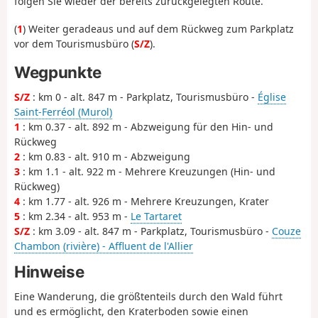
folgen Sie wieder der bereits zurückgelegten Route.
(
1
) Weiter geradeaus und auf dem Rückweg zum Parkplatz
vor dem Tourismusbüro (
S/Z
).
Wegpunkte
S/Z
: km 0 - alt. 847 m - Parkplatz, Tourismusbüro -
Église
Saint-Ferréol (Murol)
1
: km 0.37 - alt. 892 m - Abzweigung für den Hin- und
Rückweg
2
: km 0.83 - alt. 910 m - Abzweigung
3
: km 1.1 - alt. 922 m - Mehrere Kreuzungen (Hin- und
Rückweg)
4
: km 1.77 - alt. 926 m - Mehrere Kreuzungen, Krater
5
: km 2.34 - alt. 953 m -
Le Tartaret
S/Z
: km 3.09 - alt. 847 m - Parkplatz, Tourismusbüro -
Couze
Chambon (rivière) - Affluent de l'Allier
Hinweise
Eine Wanderung, die größtenteils durch den Wald führt
und es ermöglicht, den Kraterboden sowie einen