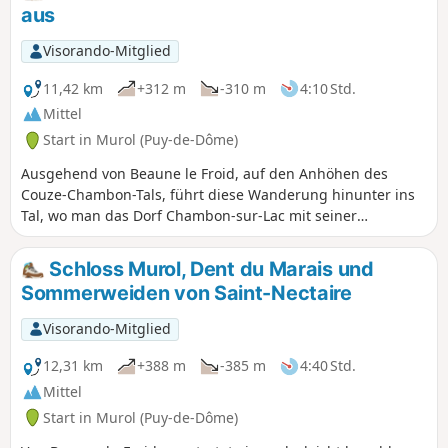
aus
Visorando-Mitglied
11,42 km
+312 m
-310 m
4:10 Std.
Mittel
Start in Murol (Puy-de-Dôme)
Ausgehend von Beaune le Froid, auf den Anhöhen des
Couze-Chambon-Tals, führt diese Wanderung hinunter ins
Tal, wo man das Dorf Chambon-sur-Lac mit seiner
bemerkenswerten romanischen Kirche und Kapelle
entdecken kann, um anschließend wieder auf das Plateau
Schloss Murol, Dent du Marais und
zu steigen und dabei zahlreiche Ausblicke auf das Couze-
Sommerweiden von Saint-Nectaire
Tal, das Chaudefour-Tal und die es umgebenden Puys sowie
Murol und sein mittelalterliches Schloss.
Visorando-Mitglied
12,31 km
+388 m
-385 m
4:40 Std.
Mittel
Start in Murol (Puy-de-Dôme)