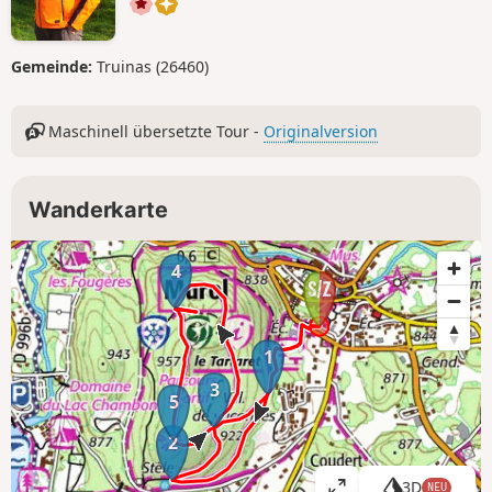
Gemeinde:
Truinas (26460)
Maschinell übersetzte Tour -
Originalversion
Wanderkarte
4
1
3
5
2
3D
NEU