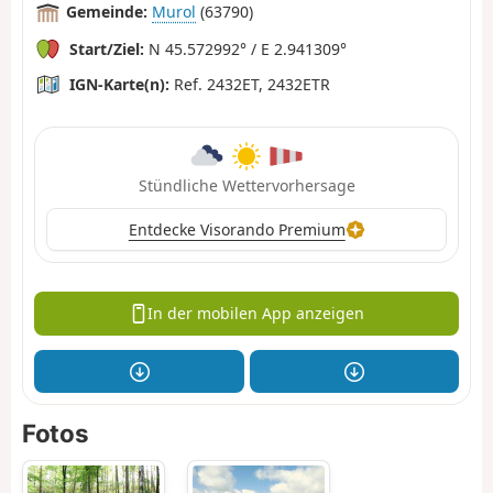
Gemeinde:
Murol
(63790)
Start/Ziel:
N 45.572992° / E 2.941309°
IGN-Karte(n):
Ref. 2432ET, 2432ETR
Stündliche Wettervorhersage
Entdecke Visorando Premium
In der mobilen App anzeigen
Fotos