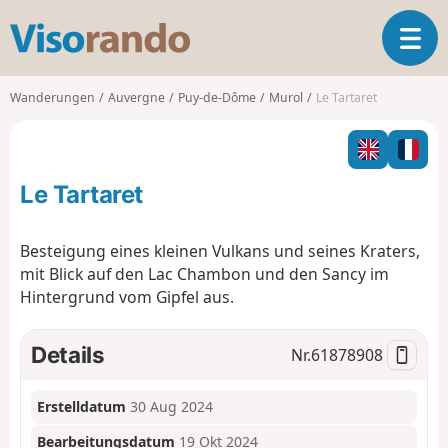
V
T
i
o
s
g
o
Wanderungen
Auvergne
Puy-de-Dôme
Murol
Le Tartaret
g
r
l
a
e
n
n
d
Le Tartaret
a
o
v
i
Besteigung eines kleinen Vulkans und seines Kraters,
g
mit Blick auf den Lac Chambon und den Sancy im
a
Hintergrund vom Gipfel aus.
t
i
o
Details
Nr.
61878908
n
Erstelldatum
30 Aug 2024
Bearbeitungsdatum
19 Okt 2024