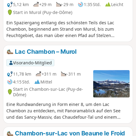
5,12 km
+29 m
-29 m
1:35 Std.
Leicht
Start in Murol (Puy-de-Dôme)
Ein Spaziergang entlang des schönsten Teils des Lac
Chambon, beginnend am Strand von Murol, bis zum
Feuchtgebiet, das man über einen Pfad auf Stelzen
entdecken kann, und dann etwas höher gelegen zurück
durch den Bois des Bouves.
Lac Chambon – Murol
Visorando-Mitglied
11,78 km
+311 m
-311 m
4:15 Std.
Mittel
Start in Chambon-sur-Lac (Puy-de-
Dôme)
Eine Rundwanderung in Form einer 8, um den Lac
Chambon zu entdecken, mit Panoramablick auf den See
und das Sancy-Massiv, das Chaudefour-Tal und einem
Abstecher nach Murol mit seinem Schloss.
Chambon-sur-Lac von Beaune le Froid