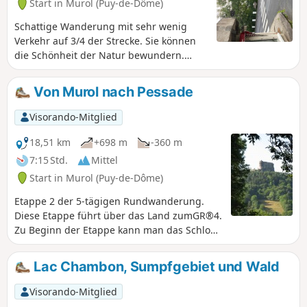
Start in Murol (Puy-de-Dôme)
Schattige Wanderung mit sehr wenig
Verkehr auf 3/4 der Strecke. Sie können
die Schönheit der Natur bewundern.
Passagen im Unterholz, auf breiten
Stegen, um die Sumpfgebiete und die
Von Murol nach Pessade
Aussichtspunkte auf den Lac Chambon zu
entdecken, ohne einen Blick auf die
Visorando-Mitglied
Monts du Sancy und den Felsen der
Dents des Marais zu vergessen.
18,51 km
+698 m
-360 m
7:15 Std.
Mittel
Start in Murol (Puy-de-Dôme)
Etappe 2 der 5-tägigen Rundwanderung.
Diese Etappe führt über das Land zumGR®4.
Zu Beginn der Etappe kann man das Schloss
von Murol und anschließend die
Höhlenwohnungen von Chautignat
Lac Chambon, Sumpfgebiet und Wald
entdecken.
Visorando-Mitglied