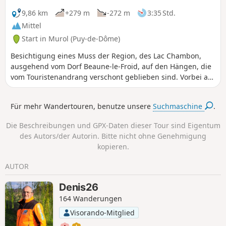
9,86 km
+279 m
-272 m
3:35 Std.
Mittel
Start in Murol (Puy-de-Dôme)
Besichtigung eines Muss der Region, des Lac Chambon,
ausgehend vom Dorf Beaune-le-Froid, auf den Hängen, die
vom Touristenandrang verschont geblieben sind. Vorbei an
einigen schönen Aussichtspunkten.
Für mehr Wandertouren, benutze unsere
Suchmaschine
.
Die Beschreibungen und GPX-Daten dieser Tour sind Eigentum
des Autors/der Autorin. Bitte nicht ohne Genehmigung
kopieren.
AUTOR
Denis26
164 Wanderungen
Visorando-Mitglied