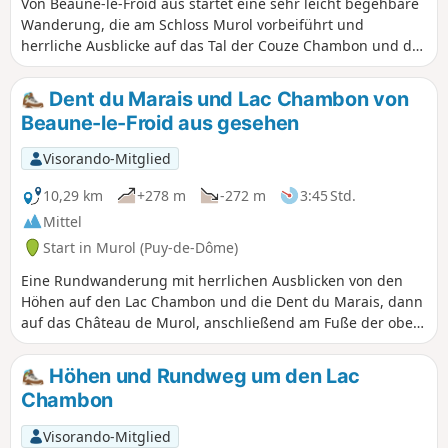
Von Beaune-le-Froid aus startet eine sehr leicht begehbare
Wanderung, die am Schloss Murol vorbeiführt und
herrliche Ausblicke auf das Tal der Couze Chambon und das
Dorf Murol, auf die Dent du Marais und den Lac Chambon
und weiter entfernt auf das Chaudefour-Tal und den Sancy
Dent du Marais und Lac Chambon von
bietet. Am Ende der Wanderung erwartet Sie das berühmte
Beaune-le-Froid aus gesehen
Saint-Nectaire mit einer Schleife durch die Kuhweiden und
einem Besuch des Dorfes über die Rue des Caves.
Visorando-Mitglied
10,29 km
+278 m
-272 m
3:45 Std.
Mittel
Start in Murol (Puy-de-Dôme)
Eine Rundwanderung mit herrlichen Ausblicken von den
Höhen auf den Lac Chambon und die Dent du Marais, dann
auf das Château de Murol, anschließend am Fuße der oben
genannten Bergspitze vorbei, bevor man ganz nah am See
entlangwandert.
Höhen und Rundweg um den Lac
Chambon
Visorando-Mitglied