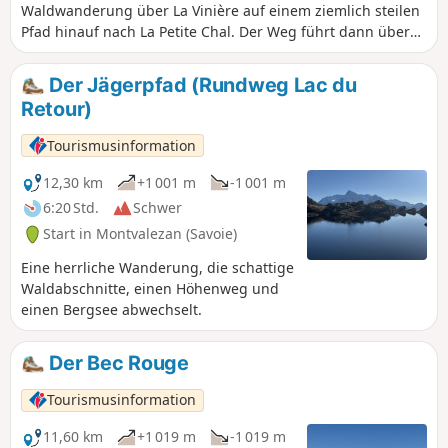
Waldwanderung über La Vinière auf einem ziemlich steilen
Pfad hinauf nach La Petite Chal. Der Weg führt dann über
Larconseil wieder hinunter und macht eine Schleife mit
Rückkehr zum Parkplatz von Montvenix. Das Wasser in allen
Der Jägerpfad (Rundweg Lac du
Becken von Montvenix ist trinkbar. Nutzen Sie die
Retour)
Gelegenheit, das Dorf zu besichtigen.
Tourismusinformation
12,30 km
+1 001 m
-1 001 m
6:20 Std.
Schwer
Start in Montvalezan (Savoie)
Eine herrliche Wanderung, die schattige
Waldabschnitte, einen Höhenweg und
einen Bergsee abwechselt.
Der Bec Rouge
Tourismusinformation
11,60 km
+1 019 m
-1 019 m