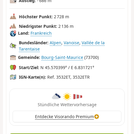
Abstieg:
- 686 m
Höchster Punkt:
2 728 m
Niedrigster Punkt:
2 136 m
Land:
Frankreich
Bundesländer:
Alpen
,
Vanoise
,
Vallée de la
Tarentaise
Gemeinde:
Bourg-Saint-Maurice
(73700)
Start/Ziel:
N 45.570399° / E 6.831721°
IGN-Karte(n):
Ref. 3532ET, 3532ETR
Stündliche Wettervorhersage
Entdecke Visorando Premium