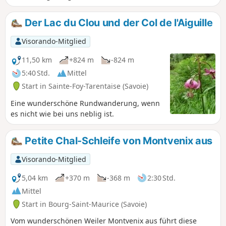
Wald führt, stehen Sie nur wenige Meter von
einem schwindelerregenden Wasserfall
Der Lac du Clou und der Col de l'Aiguille
entfernt.
Visorando-Mitglied
11,50 km
+824 m
-824 m
5:40 Std.
Mittel
Start in Sainte-Foy-Tarentaise (Savoie)
Eine wunderschöne Rundwanderung, wenn
es nicht wie bei uns neblig ist.
Petite Chal-Schleife von Montvenix aus
Visorando-Mitglied
5,04 km
+370 m
-368 m
2:30 Std.
Mittel
Start in Bourg-Saint-Maurice (Savoie)
Vom wunderschönen Weiler Montvenix aus führt diese