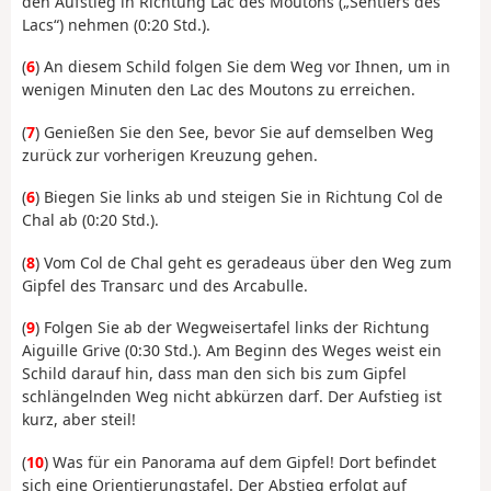
den Aufstieg in Richtung Lac des Moutons („Sentiers des
Lacs“) nehmen (0:20 Std.).
(
6
) An diesem Schild folgen Sie dem Weg vor Ihnen, um in
wenigen Minuten den Lac des Moutons zu erreichen.
(
7
) Genießen Sie den See, bevor Sie auf demselben Weg
zurück zur vorherigen Kreuzung gehen.
(
6
) Biegen Sie links ab und steigen Sie in Richtung Col de
Chal ab (0:20 Std.).
(
8
) Vom Col de Chal geht es geradeaus über den Weg zum
Gipfel des Transarc und des Arcabulle.
(
9
) Folgen Sie ab der Wegweisertafel links der Richtung
Aiguille Grive (0:30 Std.). Am Beginn des Weges weist ein
Schild darauf hin, dass man den sich bis zum Gipfel
schlängelnden Weg nicht abkürzen darf. Der Aufstieg ist
kurz, aber steil!
(
10
) Was für ein Panorama auf dem Gipfel! Dort befindet
sich eine Orientierungstafel. Der Abstieg erfolgt auf