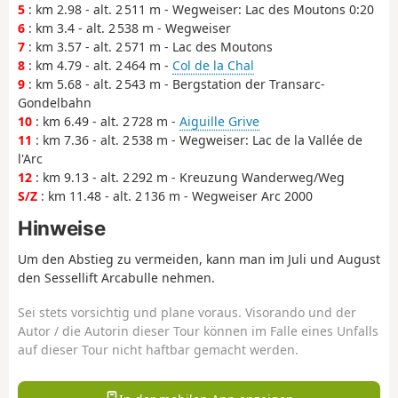
5
: km 2.98 - alt. 2 511 m - Wegweiser: Lac des Moutons 0:20
6
: km 3.4 - alt. 2 538 m - Wegweiser
7
: km 3.57 - alt. 2 571 m - Lac des Moutons
8
: km 4.79 - alt. 2 464 m -
Col de la Chal
9
: km 5.68 - alt. 2 543 m - Bergstation der Transarc-
Gondelbahn
10
: km 6.49 - alt. 2 728 m -
Aiguille Grive
11
: km 7.36 - alt. 2 538 m - Wegweiser: Lac de la Vallée de
l'Arc
12
: km 9.13 - alt. 2 292 m - Kreuzung Wanderweg/Weg
S/Z
: km 11.48 - alt. 2 136 m - Wegweiser Arc 2000
Hinweise
Um den Abstieg zu vermeiden, kann man im Juli und August
den Sessellift Arcabulle nehmen.
Sei stets vorsichtig und plane voraus. Visorando und der
Autor / die Autorin dieser Tour können im Falle eines Unfalls
auf dieser Tour nicht haftbar gemacht werden.