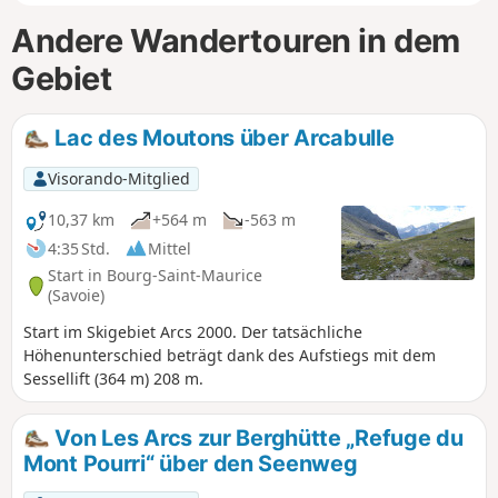
Andere Wandertouren in dem
Gebiet
Lac des Moutons über Arcabulle
Visorando-Mitglied
10,37 km
+564 m
-563 m
4:35 Std.
Mittel
Start in Bourg-Saint-Maurice
(Savoie)
Start im Skigebiet Arcs 2000. Der tatsächliche
Höhenunterschied beträgt dank des Aufstiegs mit dem
Sessellift (364 m) 208 m.
Von Les Arcs zur Berghütte „Refuge du
Mont Pourri“ über den Seenweg