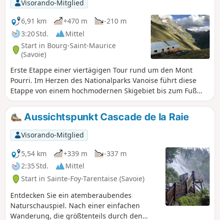
Visorando-Mitglied
6,91 km
+470 m
-210 m
3:20 Std.
Mittel
Start in Bourg-Saint-Maurice
(Savoie)
Erste Etappe einer viertägigen Tour rund um den Mont
Pourri. Im Herzen des Nationalparks Vanoise führt diese
Etappe von einem hochmodernen Skigebiet bis zum Fuß
der Gletscher in eine unberührte Wildnis.
Atemberaubender Blick auf Bellecôte (Nordwand), den Aliet
Aussichtspunkt Cascade de la Raie
und seinen herrlichen Schuttkegel sowie auf die Grande
Motte und das Tal von Plan de la Plagne.
Visorando-Mitglied
5,54 km
+339 m
-337 m
2:35 Std.
Mittel
Start in Sainte-Foy-Tarentaise (Savoie)
Entdecken Sie ein atemberaubendes
Naturschauspiel. Nach einer einfachen
Wanderung, die größtenteils durch den