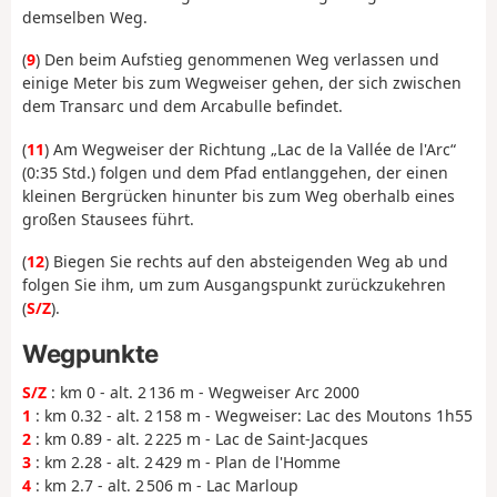
demselben Weg.
(
9
) Den beim Aufstieg genommenen Weg verlassen und
einige Meter bis zum Wegweiser gehen, der sich zwischen
dem Transarc und dem Arcabulle befindet.
(
11
) Am Wegweiser der Richtung „Lac de la Vallée de l'Arc“
(0:35 Std.) folgen und dem Pfad entlanggehen, der einen
kleinen Bergrücken hinunter bis zum Weg oberhalb eines
großen Stausees führt.
(
12
) Biegen Sie rechts auf den absteigenden Weg ab und
folgen Sie ihm, um zum Ausgangspunkt zurückzukehren
(
S/Z
).
Wegpunkte
S/Z
: km 0 - alt. 2 136 m - Wegweiser Arc 2000
1
: km 0.32 - alt. 2 158 m - Wegweiser: Lac des Moutons 1h55
2
: km 0.89 - alt. 2 225 m - Lac de Saint-Jacques
3
: km 2.28 - alt. 2 429 m - Plan de l'Homme
4
: km 2.7 - alt. 2 506 m - Lac Marloup