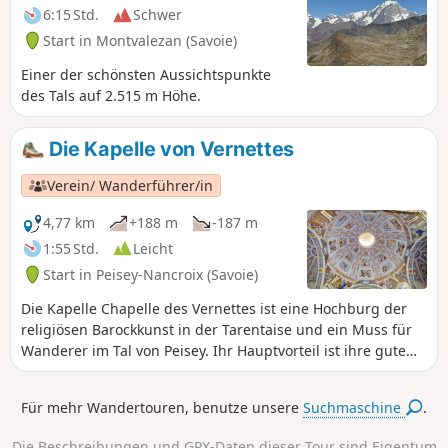
6:15 Std.
Schwer
Start in Montvalezan (Savoie)
Einer der schönsten Aussichtspunkte
des Tals auf 2.515 m Höhe.
Die Kapelle von Vernettes
Verein/ Wanderführer/in
4,77 km
+188 m
-187 m
1:55 Std.
Leicht
Start in Peisey-Nancroix (Savoie)
Die Kapelle Chapelle des Vernettes ist eine Hochburg der
religiösen Barockkunst in der Tarentaise und ein Muss für
Wanderer im Tal von Peisey. Ihr Hauptvorteil ist ihre gute
Erreichbarkeit, was jedoch im Hochsommer, wenn viele
Autos Hinaufgehen, zu einem Problem werden kann.
Für mehr Wandertouren, benutze unsere
Suchmaschine
.
Die Beschreibungen und GPX-Daten dieser Tour sind Eigentum