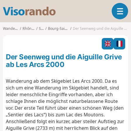
V
T
i
o
s
g
o
Wanderungen
Rhône-Alpes
Savoie
Bourg-Saint-Maurice
Der Seenweg und die Aiguille Grive ab Les Arcs 2000
g
r
l
a
e
n
n
d
Der Seenweg und die Aiguille Grive
a
o
v
ab Les Arcs 2000
i
g
Wanderung ab dem Skigebiet Les Arcs 2000. Da es
a
sich um eine Wanderung im Skigebiet handelt, sind
t
i
leider menschliche Eingriffe vorhanden, aber ich
o
schlage Ihnen die möglichst naturbelassene Route
n
vor. Der erste Teil führt über einen schönen Weg (den
„Sentier des Lacs“) bis zum Lac des Moutons.
Anschließend folgt ein kurzer, aber steiler Aufstieg zur
Aiguille Grive (2733 m) mit herrlichem Blick auf den