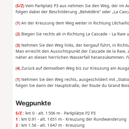
(
S/Z
) Vom Parkplatz P3 aus nehmen Sie den Weg, der im Auf
folgen dabei der Beschilderung „Belvédère“ oder „La Casc
(
1
) An der Kreuzung dem Weg weiter in Richtung L'échaillo
(
2
) Biegen Sie rechts ab in Richtung La Cascade – La Raie 
(
3
) Nehmen Sie den Weg links, der bergauf führt, in Richt
Man erreicht den Aussichtspunkt der Cascade de la Raie,
näher an diesen herrlichen Wasserfall heranzukommen.
F
(
4
) Zurück auf demselben Weg bis zur Kreuzung am Aus
(
1
) Nehmen Sie den Weg rechts, ausgeschildert mit „Statio
folgen Sie dann der Hauptstraße, der Route du Grand Boi
Wegpunkte
S/Z
: km 0 - alt. 1 506 m - Parkplätze P2 P3
1
: km 0.91 - alt. 1 651 m - Kreuzung der Rundwanderung
2
: km 1.56 - alt. 1 647 m - Kreuzung