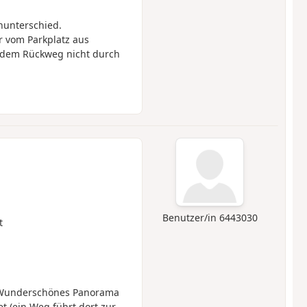
unterschied.
r vom Parkplatz aus
f dem Rückweg nicht durch
Benutzer/in 6443030
t
 Wunderschönes Panorama
et (ein Weg führt dort zur