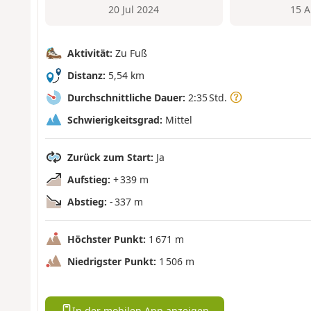
20 Jul 2024
15 A
Aktivität:
Zu Fuß
Distanz:
5,54 km
Durchschnittliche Dauer:
2:35 Std.
Schwierigkeitsgrad:
Mittel
Zurück zum Start:
Ja
Aufstieg:
+ 339 m
Abstieg:
- 337 m
Höchster Punkt:
1 671 m
Niedrigster Punkt:
1 506 m
In der mobilen App anzeigen