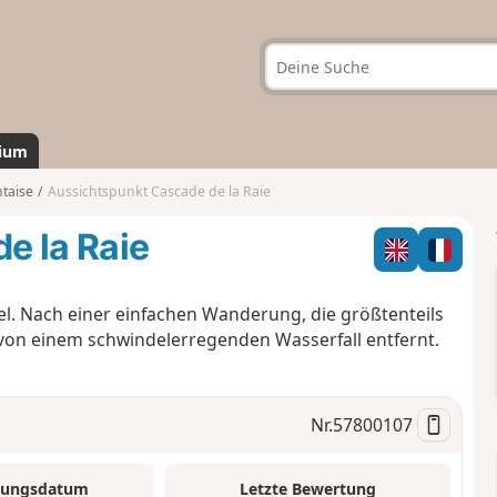
ium
ntaise
Aussichtspunkt Cascade de la Raie
e la Raie
. Nach einer einfachen Wanderung, die größtenteils
 von einem schwindelerregenden Wasserfall entfernt.
Nr.
57800107
tungsdatum
Letzte Bewertung