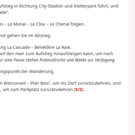
stieg in Richtung City-Stadion und Kletterpark führt, und
ade“.
n – Le Monal – Le Clou – Le Chenal folgen.
und gehen Sie im Abstieg.
ung La Cascade – Belvédère La Raie.
 auf den man zum Aufstieg hinaufsteigen kann, um noch
ür eine Pause stehen Picknicktische und Bänke zur Verfügung
.
gangspunkt der Wanderung.
n Bonconseil – Plan Bois“, um ins Dorf zurückzukehren, und
s, um zum Parkplatz zurückzukehren (
S/Z
).