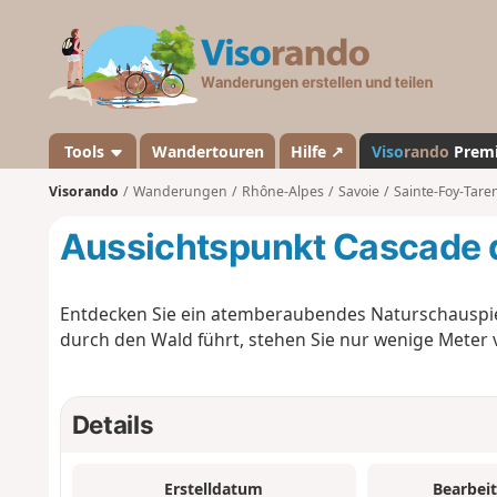
V
i
s
o
r
a
Tools
Wandertouren
Hilfe ↗
Viso
rando
Prem
n
Visorando
Wanderungen
Rhône-Alpes
Savoie
Sainte-Foy-Tare
d
o
Aussichtspunkt Cascade d
Entdecken Sie ein atemberaubendes Naturschauspiel
durch den Wald führt, stehen Sie nur wenige Meter
Details
Erstelldatum
Bearbei