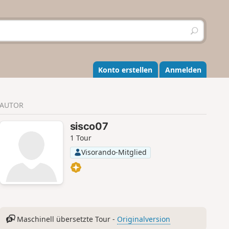
S
u
c
h
e
Konto erstellen
Anmelden
n
AUTOR
sisco07
1 Tour
Visorando-Mitglied
Maschinell übersetzte Tour -
Originalversion