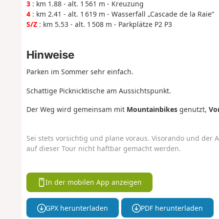
3
: km 1.88 - alt. 1 561 m - Kreuzung
4
: km 2.41 - alt. 1 619 m - Wasserfall „Cascade de la Raie“
S/Z
: km 5.53 - alt. 1 508 m - Parkplätze P2 P3
Hinweise
Parken im Sommer sehr einfach.
Schattige Picknicktische am Aussichtspunkt.
Der Weg wird gemeinsam mit
Mountainbikes
genutzt,
Vor
Sei stets vorsichtig und plane voraus. Visorando und der A
auf dieser Tour nicht haftbar gemacht werden.
In der mobilen App anzeigen
GPX herunterladen
PDF herunterladen