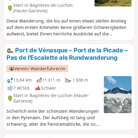
Start in Bagnères-de-Luchon
(Haute-Garonne)
Diese Wanderung, die bis auf einen etwas steilen Anstieg
auf dem ersten Kilometer keine größeren Schwierigkeiten
aufweist, bietet Ihnen herrliche Ausblicke auf die
Sommerweiden des Luchonnais (Schafe, Kühe, Pferde), den
Aufstieg nach Vénasque und den Crête de la Pique.
Port de Vénasque – Port de la Picade –
Pas de l'Escalette als Rundwanderung
Verein/ Wanderführer/in
13,64 km
+1 311 m
-1 308 m
7:40 Std.
Schwer
Start in Bagnères-de-Luchon (Haute-
Garonne)
Sicherlich eine der schönsten Wanderungen
in den Pyrenäen. Der Aufstieg ist lang und
schwierig, aber die Panoramablicke, die sich
Ihnen bieten, lassen Sie die müden Beine
vergessen. Hinter den azurblauen Boums du