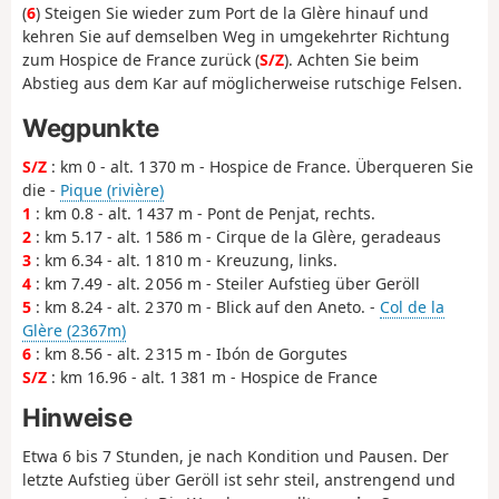
(
6
) Steigen Sie wieder zum Port de la Glère hinauf und
kehren Sie auf demselben Weg in umgekehrter Richtung
zum Hospice de France zurück (
S/Z
). Achten Sie beim
Abstieg aus dem Kar auf möglicherweise rutschige Felsen.
Wegpunkte
S/Z
: km 0 - alt. 1 370 m - Hospice de France. Überqueren Sie
die -
Pique (rivière)
1
: km 0.8 - alt. 1 437 m - Pont de Penjat, rechts.
2
: km 5.17 - alt. 1 586 m - Cirque de la Glère, geradeaus
3
: km 6.34 - alt. 1 810 m - Kreuzung, links.
4
: km 7.49 - alt. 2 056 m - Steiler Aufstieg über Geröll
5
: km 8.24 - alt. 2 370 m - Blick auf den Aneto. -
Col de la
Glère (2367m)
6
: km 8.56 - alt. 2 315 m - Ibón de Gorgutes
S/Z
: km 16.96 - alt. 1 381 m - Hospice de France
Hinweise
Etwa 6 bis 7 Stunden, je nach Kondition und Pausen. Der
letzte Aufstieg über Geröll ist sehr steil, anstrengend und