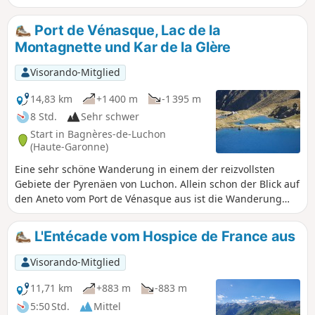
der Lac de la Montagnette bei den Boums de Venasque.
Während der Zustieg zum Kar de la Glère für Wanderer gut
Port de Vénasque, Lac de la
zu bewältigen ist, ist das Vallon de la Montagnette
Montagnette und Kar de la Glère
ergehenen Wanderern vorbehalten, die steile Hänge mit
luftigen Passagen lieben.
Visorando-Mitglied
14,83 km
+1 400 m
-1 395 m
8 Std.
Sehr schwer
Start in Bagnères-de-Luchon
(Haute-Garonne)
Eine sehr schöne Wanderung in einem der reizvollsten
Gebiete der Pyrenäen von Luchon. Allein schon der Blick auf
den Aneto vom Port de Vénasque aus ist die Wanderung
wert. Der Abstieg zum Kar de la Glère sorgt für einige
Nervenkitzel, die das Ganze noch spannender machen. Eine
L'Entécade vom Hospice de France aus
sehr schöne Route im Hochgebirge, die Liebhaber von
Höhenunterschieden und schönen Bergseen begeistern
Visorando-Mitglied
wird.
11,71 km
+883 m
-883 m
5:50 Std.
Mittel