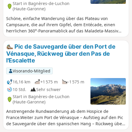
Start in Bagnères-de-Luchon
(Haute-Garonne)
Schöne, einfache Wanderung über das Plateau von
Campsaure, die auf ihrem Gipfel, dem Entécade, einen
herrlichen 360°-Panoramablick auf das Maladeta-Massiv
und insbesondere auf den Aneto, den höchsten Gipfel der
Pyrenäen, bietet.
Pic de Sauvegarde über den Port de
Vénasque, Rückweg über den Pas de
l'Escalette
Visorando-Mitglied
16,16 km
+1 575 m
-1 575 m
10 Std.
Sehr schwer
Start in Bagnères-de-Luchon
(Haute-Garonne)
Anstrengende Rundwanderung ab dem Hospice de
France.Weiter zum Port de Vénasque – Aufstieg auf den Pic
de Sauvegarde über den spanischen Hang – Rückweg über
den Pas de l'Escalette.Vom Pic de Sauvegarde aus