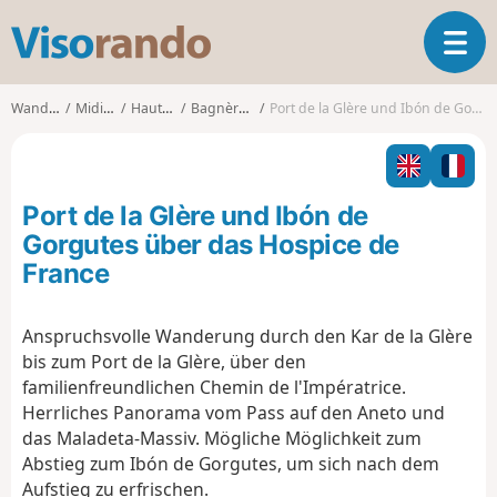
V
T
i
o
s
g
o
Wanderungen
Midi-Pyrénées
Haute-Garonne
Bagnères-de-Luchon
Port de la Glère und Ibón de Gorgutes über das Hospice de France
g
r
l
a
e
n
n
d
Port de la Glère und Ibón de
a
o
v
Gorgutes über das Hospice de
i
France
g
a
t
Anspruchsvolle Wanderung durch den Kar de la Glère
i
bis zum Port de la Glère, über den
o
familienfreundlichen Chemin de l'Impératrice.
n
Herrliches Panorama vom Pass auf den Aneto und
das Maladeta-Massiv. Mögliche Möglichkeit zum
Abstieg zum Ibón de Gorgutes, um sich nach dem
Aufstieg zu erfrischen.