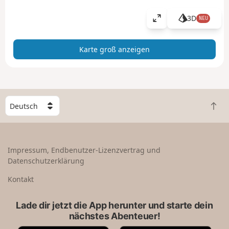
3D
NEU
K
a
r
Karte groß anzeigen
t
e
g
r
o
W
ß
Z
ä
a
u
h
n
r
l
z
ü
e
Impressum, Endbenutzer-Lizenzvertrag und
e
c
e
Datenschutzerklärung
i
k
i
g
n
n
Kontakt
e
a
L
n
c
a
Lade dir jetzt die App herunter und starte dein
h
n
nächstes Abenteuer!
o
d
b