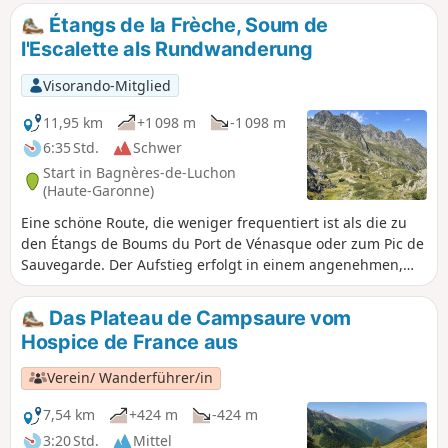
atemberaubender 360°-Panoramablick von Bagnères-de-
Étangs de la Frèche, Soum de
Luchon bis zum Pic d'Anéto.
l'Escalette als Rundwanderung
Visorando-Mitglied
11,95 km
+1 098 m
-1 098 m
6:35 Std.
Schwer
Start in Bagnères-de-Luchon
(Haute-Garonne)
Eine schöne Route, die weniger frequentiert ist als die zu
den Étangs de Boums du Port de Vénasque oder zum Pic de
Sauvegarde. Der Aufstieg erfolgt in einem angenehmen,
morgens schattigen Tal. Vom Soum de l'Escalette (2466 m)
hat man einen herrlichen 360°-Panoramablick. Der Abstieg
Das Plateau de Campsaure vom
beginnt mit einer schönen Kammwanderung, die entlang
Hospice de France aus
der gesamten Strecke eine herrliche Landschaft bietet.
Wanderung ohne besondere Schwierigkeiten mit meist
Verein/ Wanderführer/in
gleichmäßigen und moderaten Steigungen.
7,54 km
+424 m
-424 m
3:20 Std.
Mittel