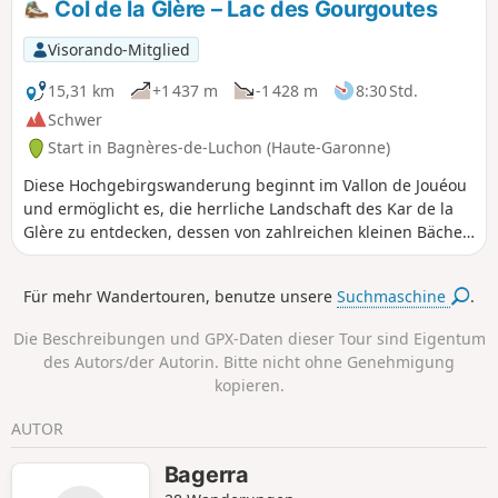
Col de la Glère – Lac des Gourgoutes
Port bietet Ihnen die Verwerfung des Port de
Venasque den schönsten Balkon auf die
Visorando-Mitglied
Maladeta und ihren Herrn, den Aneto. Der
Port de la Picade mit seinen herrlichen
15,31 km
+1 437 m
-1 428 m
8:30 Std.
Panoramablicken, der Pas de l'Escalette und
Schwer
der Kamm von Crabidès runden diese
Start in Bagnères-de-Luchon (Haute-Garonne)
unvergessliche Wanderung ab.
Diese Hochgebirgswanderung beginnt im Vallon de Jouéou
und ermöglicht es, die herrliche Landschaft des Kar de la
Glère zu entdecken, dessen von zahlreichen kleinen Bächen
durchzogene Hänge vom Grenzkamm zu Spanien und dem
Pic du Sacroux überragt werden. Am Col de la Glère
Für mehr Wandertouren, benutze unsere
Suchmaschine
.
angekommen, führt ein leichter Abstieg auf der spanischen
Seite zum Lac des Gourgoutes. Etwas weiter, auf dem Sattel
Die Beschreibungen und GPX-Daten dieser Tour sind Eigentum
des Pic de la Glère, bietet sich ein herrlicher Blick auf den
des Autors/der Autorin. Bitte nicht ohne Genehmigung
Aneto und das Maladeta-Massiv – eine schöne Belohnung.
kopieren.
AUTOR
Bagerra