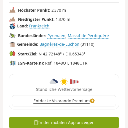
Höchster Punkt:
2 370 m
Niedrigster Punkt:
1 370 m
Land:
Frankreich
Bundesländer:
Pyrenäen
,
Massif de Perdiguère
Gemeinde:
Bagnères-de-Luchon
(31110)
Start/Ziel:
N 42.72148° / E 0.65343°
IGN-Karte(n):
Ref. 1848OT, 1848OTR
Stündliche Wettervorhersage
Entdecke Visorando Premium
In der mobilen App anzeigen