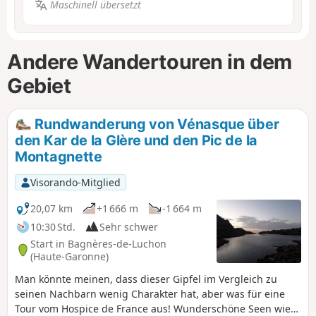
Maschinell übersetzt
Andere Wandertouren in dem
Gebiet
Rundwanderung von Vénasque über
den Kar de la Glère und den Pic de la
Montagnette
Visorando-Mitglied
20,07 km
+1 666 m
-1 664 m
10:30 Std.
Sehr schwer
Start in Bagnères-de-Luchon
(Haute-Garonne)
Man könnte meinen, dass dieser Gipfel im Vergleich zu
seinen Nachbarn wenig Charakter hat, aber was für eine
Tour vom Hospice de France aus! Wunderschöne Seen wie