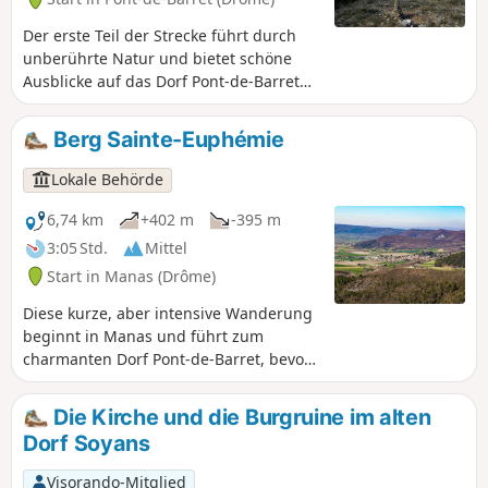
Der erste Teil der Strecke führt durch
unberührte Natur und bietet schöne
Ausblicke auf das Dorf Pont-de-Barret
und die Windungen des Roubion sowie
auf den Berg Sainte-Euphémie und die
Berg Sainte-Euphémie
Ebene von Marsanne. Auf der Westseite
des Plateaus gelangt man über einen
Lokale Behörde
Zugang zu einem Aussichtspunkt auf
Roche Colombe, die Trois Becs und den
6,74 km
+402 m
-395 m
Berg Couspeau, auf der Südseite dann
3:05 Std.
Mittel
zu Saint-Maurice und den Felsen von
Start in Manas (Drôme)
Eysahut, wenn man den Weg
hinuntergeht. Zum Abschluss folgt ein
Diese kurze, aber intensive Wanderung
naturbelassener Weg in einer kleinen
beginnt in Manas und führt zum
Schlucht.
charmanten Dorf Pont-de-Barret, bevor
es zum Gipfel des Berges Sainte-
Euphémie hinaufgeht. Von dort und
Die Kirche und die Burgruine im alten
während des Abstiegs genießen Sie ein
Dorf Soyans
garantiertes 380°-Panorama.
Visorando-Mitglied