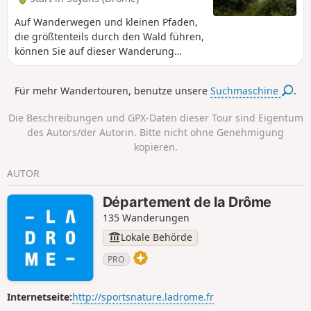
Auf Wanderwegen und kleinen Pfaden,
die größtenteils durch den Wald führen,
können Sie auf dieser Wanderung
einige schöne Aussichtspunkte sowie
die Überreste eines alten, auf einem
Für mehr Wandertouren, benutze unsere
Suchmaschine
.
Hügel gelegenen und befestigten
Dorfes entdecken. Der Gipfel des
Die Beschreibungen und GPX-Daten dieser Tour sind Eigentum
Dorfes, auf dem drei Kreuze stehen,
des Autors/der Autorin. Bitte nicht ohne Genehmigung
bietet einen herrlichen Aussichtspunkt
kopieren.
mit einer Orientierungstafel. 270°-
Panorama auf die Ausläufer des Vercors
AUTOR
und des Diois, Roche Colombe, Les Trois
Becs, Montagne de Couspeau, den
Département de la Drôme
Norden des Rhonetals und die Berge
135 Wanderungen
der Ardèche.
Lokale Behörde
PRO
Internetseite:
http://sportsnature.ladrome.fr