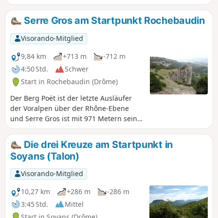
Bisquerle, führt am Pied Berthon vorbei (mögliche Route
nach Eyzahut) und trifft dann auf denGRP® von Dieulefit,
Serre Gros am Startpunkt Rochebaudin
über den man auf einem Waldweg entlang der Schlucht
von Viarrand zum Dorf zurückkehren kann.
Visorando-Mitglied
9,84 km
+713 m
-712 m
4:50 Std.
Schwer
Start in Rochebaudin (Drôme)
Der Berg Poët ist der letzte Ausläufer
der Voralpen über der Rhône-Ebene
und Serre Gros ist mit 971 Metern sein
höchster Punkt. Achtung: sehr steiler
Aufstieg im Felskamin (nicht bei
Die drei Kreuze am Startpunkt in
feuchtem Wetter begehen).
Soyans (Talon)
Visorando-Mitglied
10,27 km
+286 m
-286 m
3:45 Std.
Mittel
Start in Soyans (Drôme)