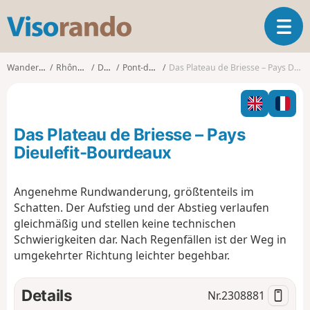
V
T
i
o
s
g
o
Wanderungen
Rhône-Alpes
Drôme
Pont-de-Barret
Das Plateau de Briesse – Pays Dieulefit-Bourdeaux
g
r
l
a
e
n
n
d
Das Plateau de Briesse – Pays
a
o
v
Dieulefit-Bourdeaux
i
g
Angenehme Rundwanderung, größtenteils im
a
Schatten. Der Aufstieg und der Abstieg verlaufen
t
i
gleichmäßig und stellen keine technischen
o
Schwierigkeiten dar. Nach Regenfällen ist der Weg in
n
umgekehrter Richtung leichter begehbar.
Details
Nr.
2308881