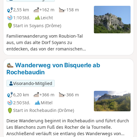
2,55 km
+162 m
-158 m
1:10 Std.
Leicht
Start in Soyans (Drôme)
Familienwanderung vom Roubion-Tal
aus, um das alte Dorf Soyans zu
entdecken, das von der romanischen
Kirche Saint-Marcel und den
Burgruinen dominiert wird. Hoch oben
Wanderweg von Bisquerle ab
auf der Klippe bietet sich Ihnen ein
Rochebaudin
herrlicher Ausblick auf das Roubion-Tal,
den Wald von Saoû im Norden und den
Visorando-Mitglied
Berg Couspeau im Osten.
6,20 km
+366 m
-366 m
2:50 Std.
Mittel
Start in Rochebaudin (Drôme)
Diese Wanderung beginnt in Rochebaudin und führt durch
Les Blanchons zum Fuß des Rocher de la Tournelle.
Anschließend verläuft sie entlang des Wanderwegs von