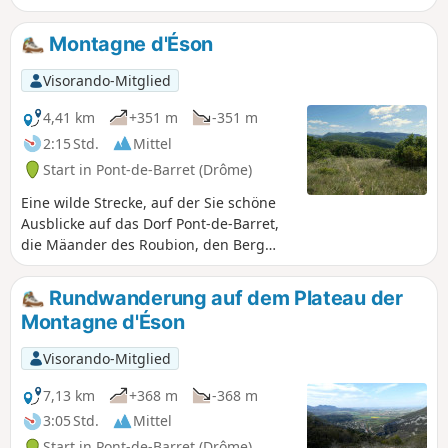
Ausblicken auf Landschaften mit
schönen Panoramen. Wenn Sie die
Montagne d'Éson
Runde gegen den Uhrzeigersinn gehen,
ist der Aufstieg sanfter und Sie haben
Visorando-Mitglied
beim Abstieg einen schönen Blick auf
Pont-de-Barret vor Ihnen.
4,41 km
+351 m
-351 m
2:15 Std.
Mittel
Start in Pont-de-Barret (Drôme)
Eine wilde Strecke, auf der Sie schöne
Ausblicke auf das Dorf Pont-de-Barret,
die Mäander des Roubion, den Berg
Sainte-Euphémie, die Ebene von
Marsanne, Miélandre, Saint-Maurice
Rundwanderung auf dem Plateau der
und die Felsen von Eysahut genießen
Montagne d'Éson
können.
Visorando-Mitglied
7,13 km
+368 m
-368 m
3:05 Std.
Mittel
Start in Pont-de-Barret (Drôme)