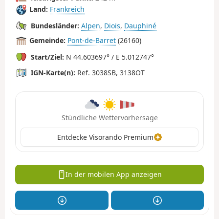
Land:
Frankreich
Bundesländer:
Alpen
,
Diois
,
Dauphiné
Gemeinde:
Pont-de-Barret
(26160)
Start/Ziel:
N 44.603697° / E 5.012747°
IGN-Karte(n):
Ref. 3038SB, 3138OT
Stündliche Wettervorhersage
Entdecke Visorando Premium
In der mobilen App anzeigen