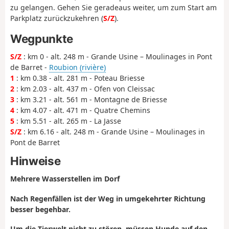
zu gelangen. Gehen Sie geradeaus weiter, um zum Start am
Parkplatz zurückzukehren (
S/Z
).
Wegpunkte
S/Z
: km 0 - alt. 248 m - Grande Usine – Moulinages in Pont
de Barret -
Roubion (rivière)
1
: km 0.38 - alt. 281 m - Poteau Briesse
2
: km 2.03 - alt. 437 m - Ofen von Cleissac
3
: km 3.21 - alt. 561 m - Montagne de Briesse
4
: km 4.07 - alt. 471 m - Quatre Chemins
5
: km 5.51 - alt. 265 m - La Jasse
S/Z
: km 6.16 - alt. 248 m - Grande Usine – Moulinages in
Pont de Barret
Hinweise
Mehrere Wasserstellen im Dorf
Nach Regenfällen ist der Weg in umgekehrter Richtung
besser begehbar.
Um die Tierwelt nicht zu stören, müssen Hunde auf den