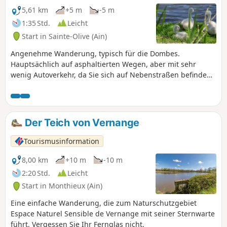
5,61 km
+5 m
-5 m
1:35 Std.
Leicht
Start in Sainte-Olive (Ain)
Angenehme Wanderung, typisch für die Dombes.
Hauptsächlich auf asphaltierten Wegen, aber mit sehr
wenig Autoverkehr, da Sie sich auf Nebenstraßen befinden.
Auf der Strecke gibt es eine hohe Konzentration an Teichen,
die im Jahr 2020 geflutet sind. Die Sicht auf die Teiche ist
frei und Sie werden viele verschiedene Vögel beobachten
können. Die Wanderung wird von verschiedenen
Der Teich von Vernange
Landschaften geprägt: Teiche, Felder, Wäldchen und sogar
ein Blick auf das Beaujolais.
Tourismusinformation
8,00 km
+10 m
-10 m
2:20 Std.
Leicht
Start in Monthieux (Ain)
Eine einfache Wanderung, die zum Naturschutzgebiet
Espace Naturel Sensible de Vernange mit seiner Sternwarte
führt. Vergessen Sie Ihr Fernglas nicht.