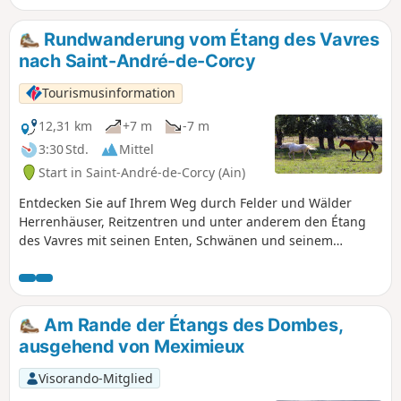
Spaziergang durch das Arboretum machen.
Rundwanderung vom Étang des Vavres
nach Saint-André-de-Corcy
Tourismusinformation
12,31 km
+7 m
-7 m
3:30 Std.
Mittel
Start in Saint-André-de-Corcy (Ain)
Entdecken Sie auf Ihrem Weg durch Felder und Wälder
Herrenhäuser, Reitzentren und unter anderem den Étang
des Vavres mit seinen Enten, Schwänen und seinem
ausgedehnten Schilfgebiet. Der Étang des Vavres wird 2023
landwirtschaftlich genutzt.
Am Rande der Étangs des Dombes,
ausgehend von Meximieux
Visorando-Mitglied