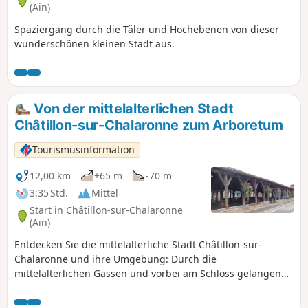
(Ain)
Spaziergang durch die Täler und Hochebenen von dieser
wunderschönen kleinen Stadt aus.
Von der mittelalterlichen Stadt
Châtillon-sur-Chalaronne zum Arboretum
Tourismusinformation
12,00 km
+65 m
-70 m
3:35 Std.
Mittel
Start in Châtillon-sur-Chalaronne
(Ain)
Entdecken Sie die mittelalterliche Stadt Châtillon-sur-
Chalaronne und ihre Umgebung: Durch die
mittelalterlichen Gassen und vorbei am Schloss gelangen
Sie zum Naturschutzgebiet Prés Gaudet, bevor Sie das Tal
des Relevant durchqueren und schließlich einen