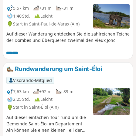
5,57 km
+31 m
-31 m
1:40 Std.
Leicht
Start in Saint-Paul-de-Varax (Ain)
Auf dieser Wanderung entdecken Sie die zahlreichen Teiche
der Dombes und überqueren zweimal den Vieux Jonc.
Rundwanderung um Saint-Éloi
Visorando-Mitglied
7,63 km
+92 m
-89 m
2:25 Std.
Leicht
Start in Saint-Éloi (Ain)
Auf dieser einfachen Tour rund um die
Gemeinde Saint-Éloi im Departement
Ain können Sie einen kleinen Teil der