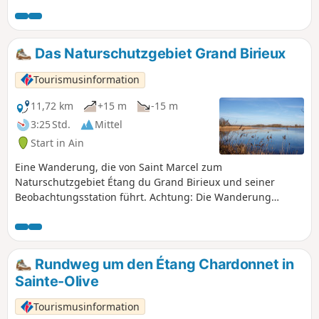
Dombes entdecken. Geocaching-Fans
können hier zahlreiche Geocaches
entdecken.
Das Naturschutzgebiet Grand Birieux
Tourismusinformation
11,72 km
+15 m
-15 m
3:25 Std.
Mittel
Start in Ain
Eine Wanderung, die von Saint Marcel zum
Naturschutzgebiet Étang du Grand Birieux und seiner
Beobachtungsstation führt. Achtung: Die Wanderung
verläuft überwiegend auf Asphalt, mit einer 100 m langen
Passage auf der Departementsstraße D2.
Rundweg um den Étang Chardonnet in
Sainte-Olive
Tourismusinformation