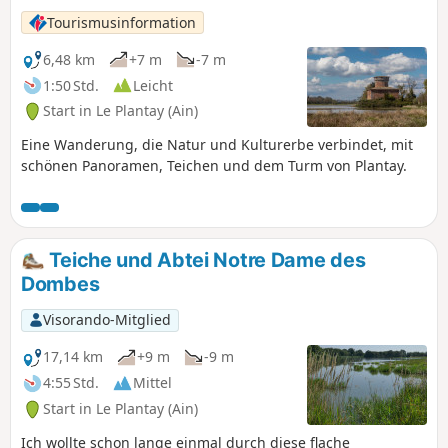
Tourismusinformation
6,48 km
+7 m
-7 m
1:50 Std.
Leicht
Start in Le Plantay (Ain)
Eine Wanderung, die Natur und Kulturerbe verbindet, mit
schönen Panoramen, Teichen und dem Turm von Plantay.
Teiche und Abtei Notre Dame des
Dombes
Visorando-Mitglied
17,14 km
+9 m
-9 m
4:55 Std.
Mittel
Start in Le Plantay (Ain)
Ich wollte schon lange einmal durch diese flache