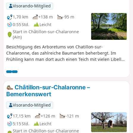
Visorando-Mitglied
1,70 km
+138 m
-95 m
0:55 Std.
Leicht
Start in Châtillon-sur-Chalaronne
(Ain)
Besichtigung des Arboretums von Chatillon-sur-
Chalaronne, das zahlreiche Baumarten beherbergt. Im
Frühling kann man dort auch einen Teich mit vielen Libellen
in verschiedenen Farben entdecken. Ein kurzer und
angenehmer Besuch.
Châtillon-sur-Chalaronne –
Bemerkenswert
Visorando-Mitglied
17,15 km
+126 m
-121 m
5:15 Std.
Leicht
Start in Châtillon-sur-Chalaronne