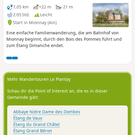
7,05 km
+22 m
-21 m
2:05 Std.
Leicht
Start in Mionnay (Ain)
Eine einfache Familienwanderung, die am Bahnhof von
Mionnay beginnt, durch den Bois des Pommes führt und
zum Étang Dimanche endet.
Mehr Wandertouren Le Plantay
Schau dir die Point of Interest an, die es in dieser
Gemeinde gibt:
Abbaye Notre Dame des Dombes
Étang de Vaux
Étang du Grand Châtel
Étang Grand Béron