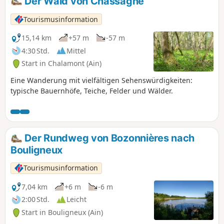
Der Wald von Chassagne
Tourismusinformation
15,14 km
+57 m
-57 m
4:30 Std.
Mittel
Start in Chalamont (Ain)
Eine Wanderung mit vielfältigen Sehenswürdigkeiten:
typische Bauernhöfe, Teiche, Felder und Wälder.
Der Rundweg von Bozonnières nach
Bouligneux
Tourismusinformation
7,04 km
+6 m
-6 m
2:00 Std.
Leicht
Start in Bouligneux (Ain)