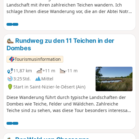
Landschaft mit ihren zahlreichen Teichen wandern. Ich
schlage Ihnen diese Wanderung vor, die an der Abtei Notre-
Dame des Dombes beginnt. Sie führt Sie an einigen sehr
schönen Teichen und Bauernhöfen vorbei. Je nach
Jahreszeit werden Sie von einer Vielzahl von Vogelstimmen
begleitet. Frösche springen beim Vorbeigehen ins Wasser
Rundweg zu den 11 Teichen in der
und neugierige Kühe kommen auf Sie zu.
Dombes
Tourismusinformation
11,87 km
+11 m
-11 m
3:25 Std.
Mittel
Start in Saint-Nizier-le-Désert (Ain)
Diese Wanderung führt durch typische Landschaften der
Dombes wie Teiche, Felder und Wäldchen. Zahlreiche
Teiche sind zu sehen, was diese Tour besonders interessant
macht. Denken Sie daran, Ihr Fernglas mitzubringen.