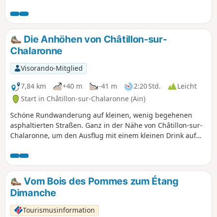
Panoramablicken zu entdecken. Die 9 km lange Strecke ist
gut mit orangefarbenen Markierungen gekennzeichnet und
ohne Schwierigkeiten zu bewältigen.
Die Anhöhen von Châtillon-sur-
Chalaronne
Visorando-Mitglied
7,84 km
+40 m
-41 m
2:20 Std.
Leicht
Start in Châtillon-sur-Chalaronne (Ain)
Schöne Rundwanderung auf kleinen, wenig begehenen
asphaltierten Straßen. Ganz in der Nähe von Châtillon-sur-
Chalaronne, um den Ausflug mit einem kleinen Drink auf
einer Terrasse ausklingen zu lassen!
Vom Bois des Pommes zum Étang
Dimanche
Tourismusinformation