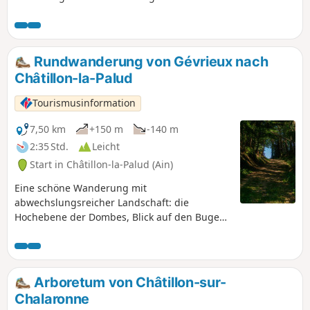
Rundwanderung von Gévrieux nach
Châtillon-la-Palud
Tourismusinformation
7,50 km
+150 m
-140 m
2:35 Std.
Leicht
Start in Châtillon-la-Palud (Ain)
Eine schöne Wanderung mit
abwechslungsreicher Landschaft: die
Hochebene der Dombes, Blick auf den Bugey
und Möglichkeit, zum Fluss Ain zu gelangen.
Arboretum von Châtillon-sur-
Chalaronne