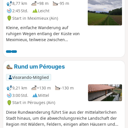
8,77 km
+98 m
-95 m
2:45 Std.
Leicht
Start in Meximieux (Ain)
Kleine, einfache Wanderung auf
ruhigen Wegen entlang der Küste von
Meximieux, teilweise zwischen
Ackerland, manchmal zwischen
Laubhecken. Auf diese Weise kann man
auch einige Teiche der Dombes
erreichen und viele Vögel beobachten.
Rund um Pérouges
Auf Höhe der Jungfrau von Saint-Sulpice
eröffnet sich uns ein wunderschönes
Visorando-Mitglied
Panorama auf die Ebene des Ain, den
Bugey und die Rhône und je nach
9,21 km
+130 m
-130 m
Wetter sogar auf die Alpen.
3:00 Std.
Mittel
Start in Pérouges (Ain)
Diese Rundwanderung führt Sie aus der mittelalterlichen
Stadt hinaus, um die abwechslungsreiche Landschaft der
Region mit Wäldern, Feldern, einigen alten Häusern und