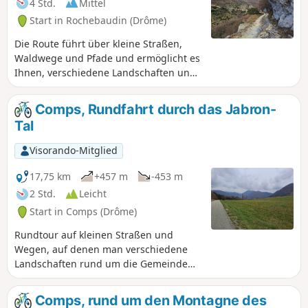
4 Std.
Mittel
Start in Rochebaudin (Drôme)
Die Route führt über kleine Straßen,
Waldwege und Pfade und ermöglicht es
Ihnen, verschiedene Landschaften und
Dörfer zu entdecken. Von Rochebaudin
aus führt die Route über den Col du
Comps, Rundfahrt durch das Jabron-
Perthuis, den Col de Ventebrun,
Tal
Dieulefit, Poët-Laval, den Steinbruch
Grand Pas und Eyzahut.
Visorando-Mitglied
17,75 km
+457 m
-453 m
2 Std.
Leicht
Start in Comps (Drôme)
Rundtour auf kleinen Straßen und
Wegen, auf denen man verschiedene
Landschaften rund um die Gemeinde
Comps und den Anfang des Jabron-Tals
entdecken kann, vom Col de Ventebrun
Comps, rund um den Montagne des
zur Kirche von Comps über den Col de