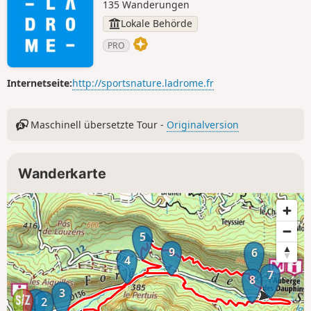
135 Wanderungen
Lokale Behörde
PRO
Internetseite:
http://sportsnature.ladrome.fr
Maschinell übersetzte Tour -
Originalversion
Wanderkarte
5
9
6
4
7
8
3
1
2