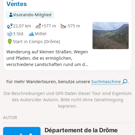
Ventes
Boutière und den Col de Vesc.
Visorando-Mitglied
22,07 km
+577 m
-575 m
3 Std.
Mittel
Start in Comps (Drôme)
Wanderung auf kleinen Straßen, Wegen
und Pfaden, die es ermöglichen,
verschiedene Landschaften rund um die
Gemeinde Comps am Anfang des
Jabron-Tals zu entdecken, vorbei an der
Für mehr Wandertouren, benutze unsere
Suchmaschine
.
Kirche und rund um den Montagne des
Ventes.
Die Beschreibungen und GPX-Daten dieser Tour sind Eigentum
des Autors/der Autorin. Bitte nicht ohne Genehmigung
kopieren.
AUTOR
Département de la Drôme