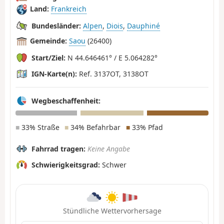
Land:
Frankreich
Bundesländer:
Alpen
,
Diois
,
Dauphiné
Gemeinde:
Saou
(26400)
Start/Ziel:
N 44.646461° / E 5.064282°
IGN-Karte(n):
Ref. 3137OT, 3138OT
Wegbeschaffenheit:
■
33% Straße
■
34% Befahrbar
■
33% Pfad
Fahrrad tragen:
Keine Angabe
Schwierigkeitsgrad:
Schwer
Stündliche Wettervorhersage