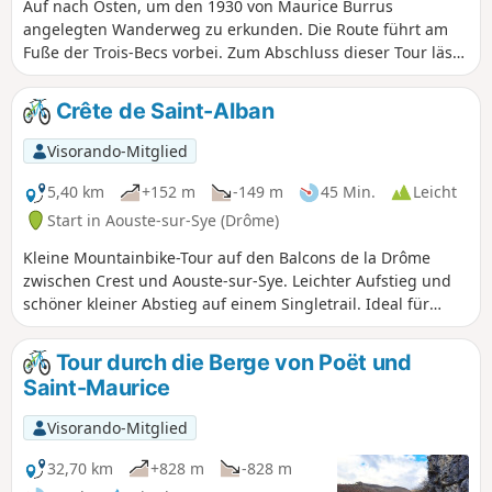
Zugangsbeschränkung zum Wald von Saoû und zum
Auf nach Osten, um den 1930 von Maurice Burrus
Plateau d’Ambel bei täglich bewerteter Brandgefahr. Jeden
angelegten Wanderweg zu erkunden. Die Route führt am
Abend (gegen 17:30 Uhr) wird eine Karte für den nächsten
Fuße der Trois-Becs vorbei. Zum Abschluss dieser Tour lässt
Tag veröffentlicht.
Sie ein Abstieg über Waldwege und -pfade den langen
Aufstieg vergessen. Der Wald von Saou, der im Rahmen der
Crête de Saint-Alban
Politik für sensible Naturräume erworben wurde, ist das
größte Grundstück des Départements. Seit 1942 steht er
Visorando-Mitglied
unter Naturschutz und wird in Abstimmung mit den lokalen
Akteuren nach den Grundsätzen der nachhaltigen
5,40 km
+152 m
-149 m
45 Min.
Leicht
Entwicklung bewirtschaftet. ⚠️ Zwischen dem 1. Juli und
Start in Aouste-sur-Sye (Drôme)
dem 15. September gilt der Präfekturbeschluss DDT-SEF-
Kleine Mountainbike-Tour auf den Balcons de la Drôme
2026-0176 vom 4. Juni 2026 über die vorüberfahrende
zwischen Crest und Aouste-sur-Sye. Leichter Aufstieg und
Zugangsbeschränkung zum Wald von Saoû und zum
schöner kleiner Abstieg auf einem Singletrail. Ideal für
Plateau d’Ambel bei täglich bewerteter Brandgefahr. Jeden
einen kleinen Ausflug im Winter.
Abend (gegen 17:30 Uhr) wird eine Karte für den nächsten
Tag veröffentlicht.
Tour durch die Berge von Poët und
Saint-Maurice
Visorando-Mitglied
32,70 km
+828 m
-828 m