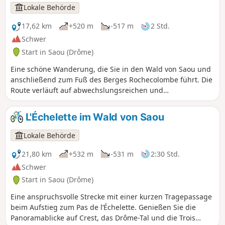
Lokale Behörde
17,62 km
+520 m
-517 m
2 Std.
Schwer
Start in Saou (Drôme)
Eine schöne Wanderung, die Sie in den Wald von Saou und
anschließend zum Fuß des Berges Rochecolombe führt. Die
Route verläuft auf abwechslungsreichen und
unterhaltsamen Wegen durch den Wald. ⚠️ Zwischen dem
1. Juli und dem 15. September gilt der Präfekturbeschluss
L'Échelette im Wald von Saou
DDT-SEF-2026-0176 vom 4. Juni 2026 über die
vorüberfahrende Zugangsbeschränkung zum Wald von
Lokale Behörde
Saoû und zum Plateau d’Ambel bei täglich bewerteter
Brandgefahr. Jeden Abend (gegen 17:30 Uhr) wird eine
21,80 km
+532 m
-531 m
2:30 Std.
Karte für den nächsten Tag veröffentlicht.
Schwer
Start in Saou (Drôme)
Eine anspruchsvolle Strecke mit einer kurzen Tragepassage
beim Aufstieg zum Pas de l’Échelette. Genießen Sie die
Panoramablicke auf Crest, das Drôme-Tal und die Trois