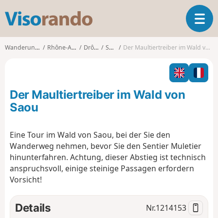
V
T
i
o
s
g
o
Wanderungen
Rhône-Alpes
Drôme
Saou
Der Maultiertreiber im Wald von Saou
g
r
l
a
e
n
n
d
Der Maultiertreiber im Wald von
a
o
v
Saou
i
g
Eine Tour im Wald von Saou, bei der Sie den
a
Wanderweg nehmen, bevor Sie den Sentier Muletier
t
i
hinunterfahren. Achtung, dieser Abstieg ist technisch
o
anspruchsvoll, einige steinige Passagen erfordern
n
Vorsicht!
Details
Nr.
1214153