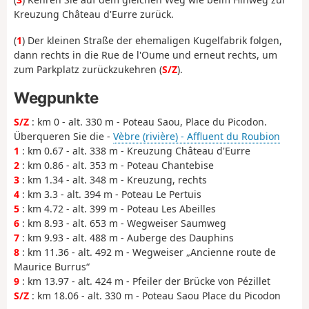
Kreuzung Château d'Eurre zurück.
(
1
) Der kleinen Straße der ehemaligen Kugelfabrik folgen,
dann rechts in die Rue de l'Oume und erneut rechts, um
zum Parkplatz zurückzukehren (
S/Z
).
Wegpunkte
S/Z
: km 0 - alt. 330 m - Poteau Saou, Place du Picodon.
Überqueren Sie die -
Vèbre (rivière) - Affluent du Roubion
1
: km 0.67 - alt. 338 m - Kreuzung Château d'Eurre
2
: km 0.86 - alt. 353 m - Poteau Chantebise
3
: km 1.34 - alt. 348 m - Kreuzung, rechts
4
: km 3.3 - alt. 394 m - Poteau Le Pertuis
5
: km 4.72 - alt. 399 m - Poteau Les Abeilles
6
: km 8.93 - alt. 653 m - Wegweiser Saumweg
7
: km 9.93 - alt. 488 m - Auberge des Dauphins
8
: km 11.36 - alt. 492 m - Wegweiser „Ancienne route de
Maurice Burrus“
9
: km 13.97 - alt. 424 m - Pfeiler der Brücke von Pézillet
S/Z
: km 18.06 - alt. 330 m - Poteau Saou Place du Picodon