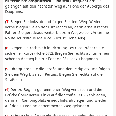
ist
technisch anspruchsvoll und stark frequentiert.
Sie
gelangen auf den nächsten Weg auf Höhe der Auberge des
Dauphins.
(
7
) Biegen Sie links ab und folgen Sie dem Weg. Weiter
vorne biegen Sie an der Furt rechts ab, dann erneut rechts.
Fahren Sie geradeaus weiter bis zum Wegweiser „Ancienne
Route Touristique Maurice Burrus“ (Höhe 485).
(
8
) Biegen Sie rechts ab in Richtung Les Clos. Nähern Sie
sich einer Kurve (Höhe 572). Biegen Sie rechts ab, um einen
schönen Abstieg bis zur Pont de Pézillet zu beginnen.
(
9
) Überqueren Sie die Straße und den Parkplatz und folgen
Sie dem Weg bis nach Pertuis. Biegen Sie rechts auf die
Straße ab.
(
4
) Den zu Beginn genommenen Weg verlassen und die
Brücke überqueren. Links auf die Straße (D136) abbiegen,
dann am Campingplatz erneut links abbiegen und wieder
auf den zu Beginn genommenen Weg gelangen.
(
3
) Kehren Sie auf dem gleichen Weg wie beim Hinweg zur