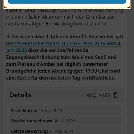
größte Grundstück des Départements. Seit 1942
steht er unter Naturschutz und wird in Abstimmung
mit den lokalen Akteuren nach den Grundsätzen
der nachhaltigen Entwicklung bewirtschaftet.
⚠️ Zwischen dem 1. Juli und dem 15. September gilt
der Präfekturbeschluss DDT-SEF-2026-0176 vom 4.
Juni 2026
über die vorüberfahrende
Zugangsbeschränkung zum Wald von Saoû und
zum Plateau d’Ambel bei täglich bewerteter
Brandgefahr. Jeden Abend (gegen 17:30 Uhr) wird
eine Karte für den nächsten Tag veröffentlicht.
Details
Nr.
1214156
Erstelldatum
11 Jun 2018
Bearbeitungsdatum
08 Jul 2026
Letzte Bewertung
21 Mai 2024