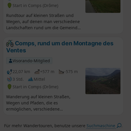
Start in Comps (Drôme)
Rundtour auf kleinen Straßen und
Wegen, auf denen man verschiedene
Landschaften rund um die Gemeinde
Comps und den Anfang des Jabron-
Tals entdecken kann, vom Col de
Comps, rund um den Montagne des
Ventebrun zur Kirche von Comps über
Ventes
den Col de Boutière und den Col de
Vesc.
Visorando-Mitglied
22,07 km
+577 m
-575 m
3 Std.
Mittel
Start in Comps (Drôme)
Wanderung auf kleinen Straßen,
Wegen und Pfaden, die es
ermöglichen, verschiedene
Landschaften rund um die Gemeinde
Comps am Anfang des Jabron-Tals zu
Für mehr Wandertouren, benutze unsere
Suchmaschine
.
entdecken, vorbei an der Kirche und