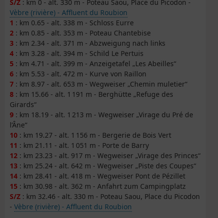
S/Z
: km 0 - alt. 330 m - Poteau Saou, Place du Picodon -
Vèbre (rivière) - Affluent du Roubion
1
: km 0.65 - alt. 338 m - Schloss Eurre
2
: km 0.85 - alt. 353 m - Poteau Chantebise
3
: km 2.34 - alt. 371 m - Abzweigung nach links
4
: km 3.28 - alt. 394 m - Schild Le Pertuis
5
: km 4.71 - alt. 399 m - Anzeigetafel „Les Abeilles“
6
: km 5.53 - alt. 472 m - Kurve von Raillon
7
: km 8.97 - alt. 653 m - Wegweiser „Chemin muletier“
8
: km 15.66 - alt. 1 191 m - Berghütte „Refuge des
Girards“
9
: km 18.19 - alt. 1 213 m - Wegweiser „Virage du Pré de
l’Âne“
10
: km 19.27 - alt. 1 156 m - Bergerie de Bois Vert
11
: km 21.11 - alt. 1 051 m - Porte de Barry
12
: km 23.23 - alt. 917 m - Wegweiser „Virage des Princes“
13
: km 25.24 - alt. 642 m - Wegweiser „Piste des Coupes“
14
: km 28.41 - alt. 418 m - Wegweiser Pont de Pézillet
15
: km 30.98 - alt. 362 m - Anfahrt zum Campingplatz
S/Z
: km 32.46 - alt. 330 m - Poteau Saou, Place du Picodon
-
Vèbre (rivière) - Affluent du Roubion