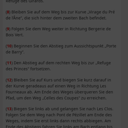
Refuge des Girards.
(
8
) Bleiben Sie auf dem Weg bis zur Kurve „Virage du Pré
de l’Âne“, die sich hinter dem zweiten Bach befindet.
(
9
) Folgen Sie dem Weg weiter in Richtung Bergerie de
Bois Vert.
(
10
) Beginnen Sie den Abstieg zum Aussichtspunkt „Porte
de Barry“.
(
11
) Den Abstieg auf dem rechten Weg bis zur „Refuge
des Princes“ fortsetzen.
(
12
) Bleiben Sie auf Kurs und biegen Sie kurz darauf in
der Kurve geradeaus auf einen Weg in Richtung Les
Fourneaux ab. Am Ende des Weges überqueren Sie den
Pfad, um den Weg „Celles des Coupes“ zu erreichen.
(
13
) Biegen Sie links ab und gelangen Sie nach Les Clos.
Folgen Sie dem Weg nach Pont de Pézillet am Ende des
Weges, indem Sie erst links dann rechts abbiegen. Am
Ende des Abstiegs fahren Sie links am Bach entlang bis