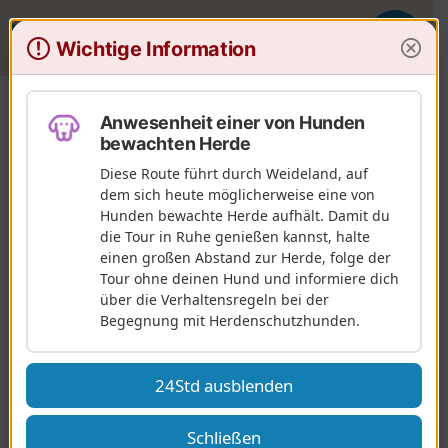
V
Wichtige Information
T
i
o
s
g
o
Wanderungen
Rhône-Alpes
Drôme
Saou
Große Tour durch den Wald von Saou
g
r
Anwesenheit einer von Hunden
l
a
bewachten Herde
e
n
Diese Route führt durch Weideland, auf
n
d
Große Tour durch den Wald von
dem sich heute möglicherweise eine von
a
o
Hunden bewachte Herde aufhält. Damit du
v
Saou
die Tour in Ruhe genießen kannst, halte
i
einen großen Abstand zur Herde, folge der
g
Auf nach Osten, um den 1930 von Maurice Burrus
Tour ohne deinen Hund und informiere dich
a
angelegten Wanderweg zu erkunden. Die Route
über die Verhaltensregeln bei der
t
Begegnung mit Herdenschutzhunden.
i
führt am Fuße der Trois-Becs vorbei. Zum Abschluss
o
dieser Tour lässt Sie ein Abstieg über Waldwege
n
und -pfade den langen Aufstieg vergessen.
24Std ausblenden
Der Wald von Saou, der im Rahmen der Politik für
sensible Naturräume erworben wurde, ist das
Schließen