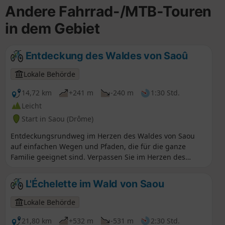
Andere Fahrrad-/MTB-Touren
in dem Gebiet
Entdeckung des Waldes von Saoû
Lokale Behörde
14,72 km
+241 m
-240 m
1:30 Std.
Leicht
Start in Saou (Drôme)
Entdeckungsrundweg im Herzen des Waldes von Saou
auf einfachen Wegen und Pfaden, die für die ganze
Familie geeignet sind. Verpassen Sie im Herzen des
Waldes nicht die „Auberge des Dauphins“ mit ihrer
bemerkenswerten Architektur.Der Wald von Saou, der im
L'Échelette im Wald von Saou
Rahmen der Politik für sensible Naturräume erworben
wurde, ist das größte Grundstück des Départements
Lokale Behörde
(2.500 ha). Seit 1942 unter Naturschutz stehend, wird er
heute nach den Grundsätzen der nachhaltigen
21,80 km
+532 m
-531 m
2:30 Std.