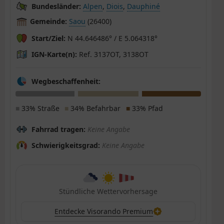
Bundesländer:
Alpen
,
Diois
,
Dauphiné
Gemeinde:
Saou
(26400)
Start/Ziel:
N 44.646486° / E 5.064318°
IGN-Karte(n):
Ref. 3137OT, 3138OT
Wegbeschaffenheit:
■
33% Straße
■
34% Befahrbar
■
33% Pfad
Fahrrad tragen:
Keine Angabe
Schwierigkeitsgrad:
Keine Angabe
Stündliche Wettervorhersage
Entdecke Visorando Premium