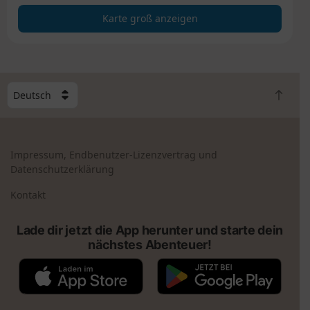
z
Karte groß anzeigen
e
i
g
e
n
W
Z
ä
u
h
r
l
ü
e
Impressum, Endbenutzer-Lizenzvertrag und
c
e
Datenschutzerklärung
k
i
n
n
Kontakt
a
L
c
a
Lade dir jetzt die App herunter und starte dein
h
n
nächstes Abenteuer!
o
d
b
A
G
e
p
o
n
p
o
S
g