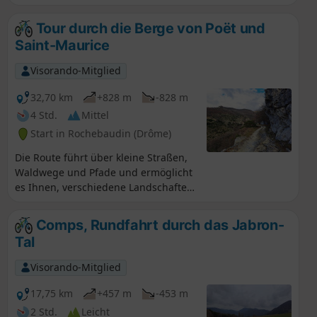
einen kleinen Ausflug im Winter.
Tour durch die Berge von Poët und
Saint-Maurice
Visorando-Mitglied
32,70 km
+828 m
-828 m
4 Std.
Mittel
Start in Rochebaudin (Drôme)
Die Route führt über kleine Straßen,
Waldwege und Pfade und ermöglicht
es Ihnen, verschiedene Landschaften
und Dörfer zu entdecken. Von
Rochebaudin aus führt die Route
Comps, Rundfahrt durch das Jabron-
über den Col du Perthuis, den Col de
Tal
Ventebrun, Dieulefit, Poët-Laval, den
Steinbruch Grand Pas und Eyzahut.
Visorando-Mitglied
17,75 km
+457 m
-453 m
2 Std.
Leicht