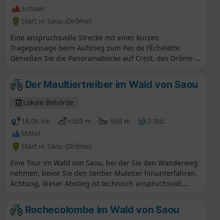
Entwicklung in Abstimmung mit den lokalen Akteuren
Schwer
bewirtschaftet. ⚠️ Zwischen dem 1. Juli und dem 15.
Start in Saou (Drôme)
September gilt der Präfekturbeschluss DDT-SEF-2026-
0176 vom 4. Juni 2026 über die vorüberfahrende
Eine anspruchsvolle Strecke mit einer kurzen
Zugangsbeschränkung zum Wald von Saoû und zum
Tragepassage beim Aufstieg zum Pas de l’Échelette.
Plateau d’Ambel bei täglich bewerteter Brandgefahr.
Genießen Sie die Panoramablicke auf Crest, das Drôme-
Jeden Abend (gegen 17:30 Uhr) wird eine Karte für den
Tal und die Trois Becs! ⚠️ Zwischen dem 1. Juli und dem
nächsten Tag veröffentlicht.
15. September gilt der Präfekturbeschluss DDT-SEF-2026-
Der Maultiertreiber im Wald von Saou
0176 vom 4. Juni 2026 über die vorüberfahrende
Zugangsbeschränkung zum Wald von Saoû und zum
Lokale Behörde
Plateau d’Ambel bei täglich bewerteter Brandgefahr.
Jeden Abend (gegen 17:30 Uhr) wird eine Karte für den
18,06 km
+569 m
-568 m
2 Std.
nächsten Tag veröffentlicht.
Mittel
Start in Saou (Drôme)
Eine Tour im Wald von Saou, bei der Sie den Wanderweg
nehmen, bevor Sie den Sentier Muletier hinunterfahren.
Achtung, dieser Abstieg ist technisch anspruchsvoll,
einige steinige Passagen erfordern Vorsicht!
Rochecolombe im Wald von Saou