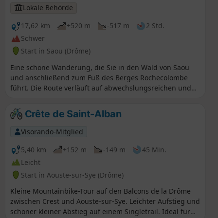
Lokale Behörde
17,62 km
+520 m
-517 m
2 Std.
Schwer
Start in Saou (Drôme)
Eine schöne Wanderung, die Sie in den Wald von Saou
und anschließend zum Fuß des Berges Rochecolombe
führt. Die Route verläuft auf abwechslungsreichen und
unterhaltsamen Wegen durch den Wald. ⚠️ Zwischen
dem 1. Juli und dem 15. September gilt der
Crête de Saint-Alban
Präfekturbeschluss DDT-SEF-2026-0176 vom 4. Juni 2026
über die vorüberfahrende Zugangsbeschränkung zum
Visorando-Mitglied
Wald von Saoû und zum Plateau d’Ambel bei täglich
bewerteter Brandgefahr. Jeden Abend (gegen 17:30 Uhr)
5,40 km
+152 m
-149 m
45 Min.
wird eine Karte für den nächsten Tag veröffentlicht.
Leicht
Start in Aouste-sur-Sye (Drôme)
Kleine Mountainbike-Tour auf den Balcons de la Drôme
zwischen Crest und Aouste-sur-Sye. Leichter Aufstieg und
schöner kleiner Abstieg auf einem Singletrail. Ideal für