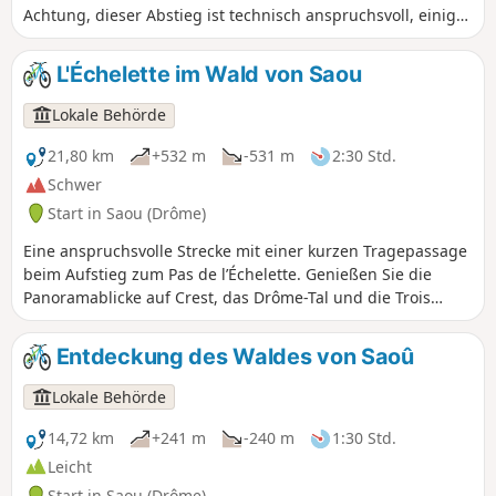
Achtung, dieser Abstieg ist technisch anspruchsvoll, einige
steinige Passagen erfordern Vorsicht!
L'Échelette im Wald von Saou
Lokale Behörde
21,80 km
+532 m
-531 m
2:30 Std.
Schwer
Start in Saou (Drôme)
Eine anspruchsvolle Strecke mit einer kurzen Tragepassage
beim Aufstieg zum Pas de l’Échelette. Genießen Sie die
Panoramablicke auf Crest, das Drôme-Tal und die Trois
Becs! ⚠️ Zwischen dem 1. Juli und dem 15. September gilt
der Präfekturbeschluss DDT-SEF-2026-0176 vom 4. Juni 2026
Entdeckung des Waldes von Saoû
über die vorüberfahrende Zugangsbeschränkung zum
Wald von Saoû und zum Plateau d’Ambel bei täglich
Lokale Behörde
bewerteter Brandgefahr. Jeden Abend (gegen 17:30 Uhr)
wird eine Karte für den nächsten Tag veröffentlicht.
14,72 km
+241 m
-240 m
1:30 Std.
Leicht
Start in Saou (Drôme)