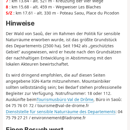
7
: km 13.64 - alt. 521 m - Kreuzung der vier Wege
8
: km 15.68 - alt. 459 m - Wegweiser Les Blaches
S/Z
: km 17.61 - alt. 330 m - Poteau Saou, Place du Picodon
Hinweise
Der Wald von Saoû, der im Rahmen der Politik für sensible
Naturräume erworben wurde, ist das größte Grundstück
des Departements (2500 ha). Seit 1942 als „geschütztes
Gebiet“ ausgewiesen, wird er heute nach den Grundsätzen
der nachhaltigen Entwicklung in Abstimmung mit den
lokalen Akteuren bewirtschaftet.
Es wird dringend empfohlen, die auf diesen Seiten
angegebene IGN-Karte mitzunehmen. Mountainbiker
sollten selbstständig sein; bei Bedarf stehen professionelle
Begleiter zur Verfügung. Notrufnummer: 18 oder 112.
Auskünfte beim
Tourismusbüro Val de Drôme
, Büro in Saoû:
04 75 76 01 72 / tourisme@val-de-drome.fr
Dienststelle für sensible Naturräume des Departements
: 04
75 79 27 21 / environnement@ladrome.fr
Einen Besuch wert