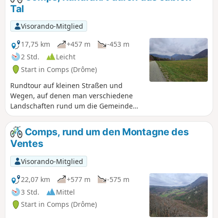
Perthuis, den Col de Ventebrun,
Tal
Dieulefit, Poët-Laval, den Steinbruch
Grand Pas und Eyzahut.
Visorando-Mitglied
17,75 km
+457 m
-453 m
2 Std.
Leicht
Start in Comps (Drôme)
Rundtour auf kleinen Straßen und
Wegen, auf denen man verschiedene
Landschaften rund um die Gemeinde
Comps und den Anfang des Jabron-Tals
entdecken kann, vom Col de Ventebrun
Comps, rund um den Montagne des
zur Kirche von Comps über den Col de
Ventes
Boutière und den Col de Vesc.
Visorando-Mitglied
22,07 km
+577 m
-575 m
3 Std.
Mittel
Start in Comps (Drôme)