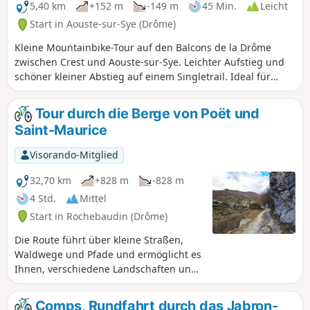
Akteuren nach den Grundsätzen der nachhaltigen
5,40 km
+152 m
-149 m
45 Min.
Leicht
Entwicklung bewirtschaftet. ⚠️ Zwischen dem 1. Juli und
Start in Aouste-sur-Sye (Drôme)
dem 15. September gilt der Präfekturbeschluss DDT-SEF-
Kleine Mountainbike-Tour auf den Balcons de la Drôme
2026-0176 vom 4. Juni 2026 über die vorüberfahrende
zwischen Crest und Aouste-sur-Sye. Leichter Aufstieg und
Zugangsbeschränkung zum Wald von Saoû und zum
schöner kleiner Abstieg auf einem Singletrail. Ideal für
Plateau d’Ambel bei täglich bewerteter Brandgefahr. Jeden
einen kleinen Ausflug im Winter.
Abend (gegen 17:30 Uhr) wird eine Karte für den nächsten
Tag veröffentlicht.
Tour durch die Berge von Poët und
Saint-Maurice
Visorando-Mitglied
32,70 km
+828 m
-828 m
4 Std.
Mittel
Start in Rochebaudin (Drôme)
Die Route führt über kleine Straßen,
Waldwege und Pfade und ermöglicht es
Ihnen, verschiedene Landschaften und
Dörfer zu entdecken. Von Rochebaudin
aus führt die Route über den Col du
Comps, Rundfahrt durch das Jabron-