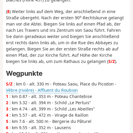
(
8
) Weiter links auf dem Weg, der anschließend in eine
Straße übergeht. Nach der ersten 90°-Rechtskurve gelangt
man vor die Abtei. Biegen Sie links auf einen Pfad ab, der
nach Les Travers und ins Zentrum von Saou führt. Fahren
Sie dann geradeaus weiter und biegen Sie anschließend
erst rechts dann links ab, um in die Rue des Abbayes zu
gelangen. Biegen Sie an der ersten Straße rechts ab auf
einen Pfad, der zur Kirche führt. Auf Höhe der Kirche
biegen Sie links ab, um zum Rathaus zu gelangen (
S/Z
).
Wegpunkte
S/Z
: km 0 - alt. 330 m - Poteau Saou, Place du Picodon -
Vèbre (rivière) - Affluent du Roubion
1
: km 0.87 - alt. 353 m - Poteau Chantebise
2
: km 3.32 - alt. 394 m - Schild „Le Pertuis“
3
: km 4.74 - alt. 399 m - Schild „Les Abeilles“
4
: km 5.57 - alt. 472 m - Virage de Raillon
5
: km 7.6 - alt. 500 m - Bergerie du Pâturel
6
: km 9.55 - alt. 352 m - Lausens