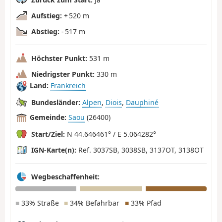
Aufstieg:
+ 520 m
Abstieg:
- 517 m
Höchster Punkt:
531 m
Niedrigster Punkt:
330 m
Land:
Frankreich
Bundesländer:
Alpen
,
Diois
,
Dauphiné
Gemeinde:
Saou
(26400)
Start/Ziel:
N 44.646461° / E 5.064282°
IGN-Karte(n):
Ref. 3037SB, 3038SB, 3137OT, 3138OT
Wegbeschaffenheit:
■
33% Straße
■
34% Befahrbar
■
33% Pfad