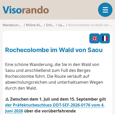
V
T
i
o
s
g
o
Wanderungen
Rhône-Alpes
Drôme
Saou
Rochecolombe im Wald von Saou
g
r
l
a
e
n
n
d
Rochecolombe im Wald von Saou
a
o
v
i
Eine schöne Wanderung, die Sie in den Wald von
g
Saou und anschließend zum Fuß des Berges
a
Rochecolombe führt. Die Route verläuft auf
t
abwechslungsreichen und unterhaltsamen Wegen
i
o
durch den Wald.
n
⚠️ Zwischen dem 1. Juli und dem 15. September gilt
der Präfekturbeschluss DDT-SEF-2026-0176 vom 4.
Juni 2026
über die vorüberfahrende