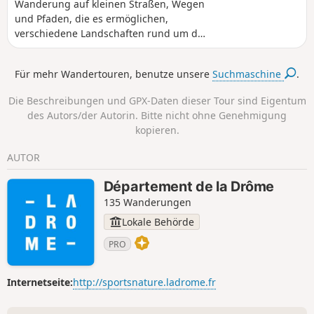
Wanderung auf kleinen Straßen, Wegen
und Pfaden, die es ermöglichen,
verschiedene Landschaften rund um die
Gemeinde Comps am Anfang des
Jabron-Tals zu entdecken, vorbei an der
Für mehr Wandertouren, benutze unsere
Suchmaschine
.
Kirche und rund um den Montagne des
Ventes.
Die Beschreibungen und GPX-Daten dieser Tour sind Eigentum
des Autors/der Autorin. Bitte nicht ohne Genehmigung
kopieren.
AUTOR
Département de la Drôme
135 Wanderungen
Lokale Behörde
PRO
Internetseite:
http://sportsnature.ladrome.fr