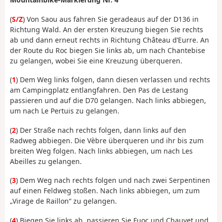
(
S/Z
) Von Saou aus fahren Sie geradeaus auf der D136 in
Richtung Wald. An der ersten Kreuzung biegen Sie rechts
ab und dann erneut rechts in Richtung Château d’Eurre. An
der Route du Roc biegen Sie links ab, um nach Chantebise
zu gelangen, wobei Sie eine Kreuzung überqueren.
(
1
) Dem Weg links folgen, dann diesen verlassen und rechts
am Campingplatz entlangfahren. Den Pas de Lestang
passieren und auf die D70 gelangen. Nach links abbiegen,
um nach Le Pertuis zu gelangen.
(
2
) Der Straße nach rechts folgen, dann links auf den
Radweg abbiegen. Die Vèbre überqueren und ihr bis zum
breiten Weg folgen. Nach links abbiegen, um nach Les
Abeilles zu gelangen.
(
3
) Dem Weg nach rechts folgen und nach zwei Serpentinen
auf einen Feldweg stoßen. Nach links abbiegen, um zum
„Virage de Raillon“ zu gelangen.
(
4
) Biegen Sie links ab, passieren Sie Fuoc und Chauvet und