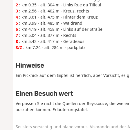
2
: km 0.35 - alt. 304 m - Links Rue du Tilleul
3
: km 2.56 - alt. 402 m - Kreuz, rechts
4
: km 3.61 - alt. 475 m - Hinter dem Kreuz
5
: km 3.99 - alt. 485 m - Waldrand
6
: km 4.19 - alt. 458 m - Links auf der Straße
7
: km 5.04 - alt. 377 m - Rechts
8
: km 5.42 - alt. 417 m - Geradeaus
S/Z
: km 7.24 - alt. 284 m - parkplatz
Hinweise
Ein Picknick auf dem Gipfel ist herrlich, aber Vorsicht, es 
Einen Besuch wert
Verpassen Sie nicht die Quellen der Reyssouze, die wie 
ausruhen können. Erläuterungstafel.
Sei stets vorsichtig und plane voraus. Visorando und der A