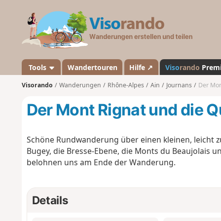
V
i
s
o
r
a
Tools
Wandertouren
Hilfe ↗
Viso
rando
Prem
n
Visorando
Wanderungen
Rhône-Alpes
Ain
Journans
Der Mon
d
o
Der Mont Rignat und die 
Schöne Rundwanderung über einen kleinen, leicht z
Bugey, die Bresse-Ebene, die Monts du Beaujolais u
belohnen uns am Ende der Wanderung.
Details