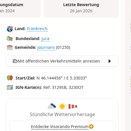
tungsdatum
Letzte Bewertung
Jan 2024
26 Jan 2026
Land:
Frankreich
Bundesland:
Jura
Gemeinde:
Journans
(01250)
Mit öffentlichen Verkehrsmitteln anreisen
Start/Ziel:
N 46.144456° / E 5.33033°
IGN-Karte(n):
Ref. 3129SB, 3230OT
Stündliche Wettervorhersage
Entdecke Visorando Premium