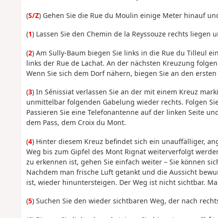
(
S/Z
) Gehen Sie die Rue du Moulin einige Meter hinauf und 
(
1
) Lassen Sie den Chemin de la Reyssouze rechts liegen un
(
2
) Am Sully-Baum biegen Sie links in die Rue du Tilleul e
links der Rue de Lachat. An der nächsten Kreuzung folgen
Wenn Sie sich dem Dorf nähern, biegen Sie an den ersten
(
3
) In Sénissiat verlassen Sie an der mit einem Kreuz mar
unmittelbar folgenden Gabelung wieder rechts. Folgen Si
Passieren Sie eine Telefonantenne auf der linken Seite un
dem Pass, dem Croix du Mont.
(
4
) Hinter diesem Kreuz befindet sich ein unauffälliger, a
Weg bis zum Gipfel des Mont Rignat weiterverfolgt werd
zu erkennen ist, gehen Sie einfach weiter – Sie können sich 
Nachdem man frische Luft getankt und die Aussicht bewu
ist, wieder hinuntersteigen. Der Weg ist nicht sichtbar.
(
5
) Suchen Sie den wieder sichtbaren Weg, der nach rechts