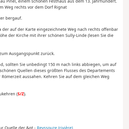
teau Pinel, einem schönen Festhaus aus dem 13. Jahrhundert.
em Weg rechts vor dem Dorf Rignat
ter bergauf.
da der auf der Karte eingezeichnete Weg nach rechts offenbar
öhe der Kirche mit ihrer schönen Sully-Linde (lesen Sie die
t zum Ausgangspunkt zurück.
, sollten Sie unbedingt 150 m nach links abbiegen, um auf
schönen Quellen dieses größten Flusses des Departements
der Römerzeit aussahen. Kehren Sie auf dem gleichen Weg
ukehren (
S/Z
).
ur Quelle der &gt -
Reyssouze (rivière)