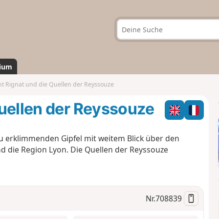
ium
t Rignat und die Quellen der Reyssouze
Quellen der Reyssouze
u erklimmenden Gipfel mit weitem Blick über den
nd die Region Lyon. Die Quellen der Reyssouze
Nr.
708839