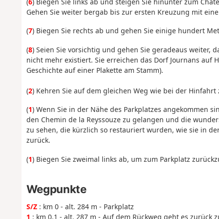
(
6
) Biegen Sie links ab und steigen Sie hinunter zum Châ
Gehen Sie weiter bergab bis zur ersten Kreuzung mit ein
(
7
) Biegen Sie rechts ab und gehen Sie einige hundert Me
(
8
) Seien Sie vorsichtig und gehen Sie geradeaus weiter, 
nicht mehr existiert. Sie erreichen das Dorf Journans auf H
Geschichte auf einer Plakette am Stamm).
(
2
) Kehren Sie auf dem gleichen Weg wie bei der Hinfahr
(
1
) Wenn Sie in der Nähe des Parkplatzes angekommen sind
den Chemin de la Reyssouze zu gelangen und die wunder
zu sehen, die kürzlich so restauriert wurden, wie sie in 
zurück.
(
1
) Biegen Sie zweimal links ab, um zum Parkplatz zurückz
Wegpunkte
S/Z
: km 0 - alt. 284 m - Parkplatz
1
: km 0.1 - alt. 287 m - Auf dem Rückweg geht es zurück z