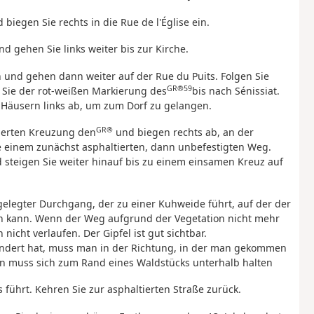
biegen Sie rechts in die Rue de l'Église ein.
d gehen Sie links weiter bis zur Kirche.
in und gehen dann weiter auf der Rue du Puits. Folgen Sie
GR®59
 Sie der rot-weißen Markierung des
bis nach Sénissiat.
 Häusern links ab, um zum Dorf zu gelangen.
GR®
kierten Kreuzung den
und biegen rechts ab, an der
e einem zunächst asphaltierten, dann unbefestigten Weg.
d steigen Sie weiter hinauf bis zu einem einsamen Kreuz auf
ngelegter Durchgang, der zu einer Kuhweide führt, auf der der
en kann. Wenn der Weg aufgrund der Vegetation nicht mehr
nicht verlaufen. Der Gipfel ist gut sichtbar.
ndert hat, muss man in der Richtung, in der man gekommen
 Man muss sich zum Rand eines Waldstücks unterhalb halten
 führt. Kehren Sie zur asphaltierten Straße zurück.