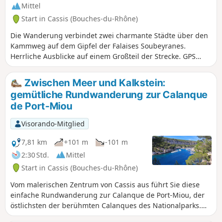
Mittel
Start in Cassis (Bouches-du-Rhône)
Die Wanderung verbindet zwei charmante Städte über den
Kammweg auf dem Gipfel der Falaises Soubeyranes.
Herrliche Ausblicke auf einem Großteil der Strecke. GPS
wird dringend empfohlen.
Zwischen Meer und Kalkstein:
gemütliche Rundwanderung zur Calanque
de Port-Miou
Visorando-Mitglied
7,81 km
+101 m
-101 m
2:30 Std.
Mittel
Start in Cassis (Bouches-du-Rhône)
Vom malerischen Zentrum von Cassis aus führt Sie diese
einfache Rundwanderung zur Calanque de Port-Miou, der
östlichsten der berühmten Calanques des Nationalparks.
Der Weg verläuft entlang der Küste und bietet einen