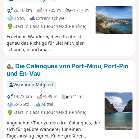
Ihnen eine Geldstrafe von bis zu 1500 €.
29,16 km
+1 725 m
-1 717 m
8 Std.
Extrem schwer
Start in Cassis (Bouches-du-Rhône)
Ergehene Wanderer, diese Route ist
genau das Richtige für Sie! Mit vielen
schönen, manchmal
schwindelerregenden
Herausforderungen durchqueren Sie
Die Calanques von Port-Miou, Port-Pin
den Nationalpark Calanques von Cassis
und En-Vau
nach Marseille von Ost nach West. Mit
herrlichen Ausblicken: Cap Canaille,
Visorando-Mitglied
dann die zahlreichen Calanques,
darunter die grün-blaue Calanque de
14,73 km
+539 m
-541 m
Sugiton. Die kleinen Häfen von
5:45 Std.
Mittel
Callelongue und Les Goudes heißen Sie
Start in Cassis (Bouches-du-Rhône)
willkommen, bevor Sie nach vielen
Kilometern den schwierigen Aufstieg
Angenehme Tour zu den drei Calanques, die
zum Col de Béouveyre in Angriff
sich für geübte Wanderer für einen
nehmen. Sie befinden sich im
Tagesausflug eignet. Keine größeren