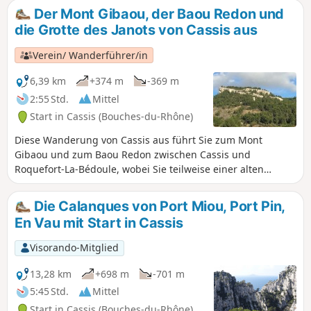
wunderschönen Blick auf die weißen Klippen von Cap
Der Mont Gibaou, der Baou Redon und
Canaille und das türkisfarbene Wasser des Mittelmeers.
die Grotte des Janots von Cassis aus
Nachdem Sie am natürlichen Hafen von Port-Miou mit
seinen Segelbooten und Pinien entlanggeschlendert sind,
Verein/ Wanderführer/in
geht es auf einem Stadtweg und schattigen Passagen
gemächlich zurück nach Cassis. Eine für alle zugängliche
6,39 km
+374 m
-369 m
Wanderung, ideal zum Aufwärmen oder für einen
2:55 Std.
Mittel
besinnlichen Ausflug.
Start in Cassis (Bouches-du-Rhône)
Diese Wanderung von Cassis aus führt Sie zum Mont
Gibaou und zum Baou Redon zwischen Cassis und
Roquefort-La-Bédoule, wobei Sie teilweise einer alten
orangefarbenen Markierung folgen. Diese Aussichtspunkte
bieten einen 360°-Blick auf die Calanques, die Bergkette
Die Calanques von Port Miou, Port Pin,
Chaîne de l'Etoile, den Garlaban, das Massif de la Sainte-
En Vau mit Start in Cassis
Baume, La Ciotat und den Golfe d'Amour sowie die Bucht
von Cassis. Sie steigen durch den Bois de la Marcouline
Visorando-Mitglied
hinab und können die Grotte des Janots besuchen, eine
Höhle, die sich ideal eignet, um die unterirdische Welt zu
13,28 km
+698 m
-701 m
entdecken.
5:45 Std.
Mittel
Start in Cassis (Bouches-du-Rhône)