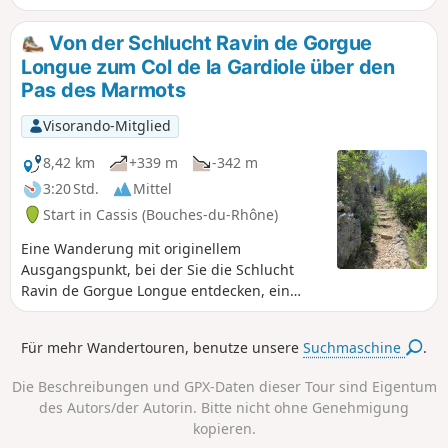
Nationalpark Calanques, der
Schwierigkeiten, abgesehen von einem
besonderen Vorschriften unterliegt. Bei
etwas heiklen Abstieg zur Calanque d'en-
Von der Schlucht Ravin de Gorgue
Nichteinhaltung dieser Vorschriften
Vau. Sie befinden sich im Nationalpark
Longue zum Col de la Gardiole über den
droht Ihnen eine Geldstrafe von bis zu
Calanques, der besonderen Vorschriften
Pas des Marmots
1500 €.
unterliegt. Bei Nichtbeachtung dieser
Vorschriften droht eine Geldstrafe von bis zu
Visorando-Mitglied
1500 €.
8,42 km
+339 m
-342 m
3:20 Std.
Mittel
Start in Cassis (Bouches-du-Rhône)
Eine Wanderung mit originellem
Ausgangspunkt, bei der Sie die Schlucht
Ravin de Gorgue Longue entdecken, ein
wenig frequentiertes, facettenreiches Tal,
mit Rückweg über den Pas des Marmots und
Für mehr Wandertouren, benutze unsere
Suchmaschine
.
Aufstieg über die Gardiole. Sie befinden sich
im Nationalpark Calanques, der besonderen
Die Beschreibungen und GPX-Daten dieser Tour sind Eigentum
Vorschriften unterliegt. Bei Nichtbeachtung
des Autors/der Autorin. Bitte nicht ohne Genehmigung
dieser Vorschriften droht Ihnen eine
kopieren.
Geldstrafe von bis zu 1500 €.