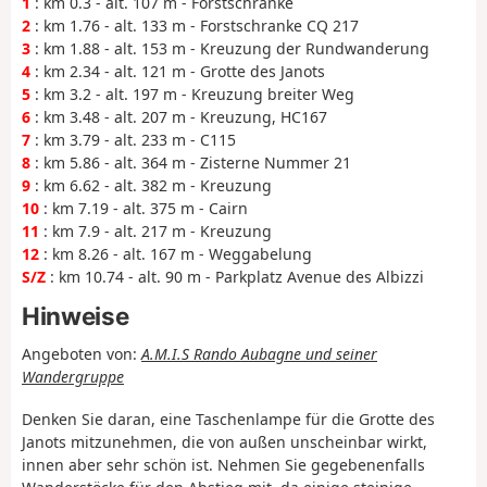
1
: km 0.3 - alt. 107 m - Forstschranke
2
: km 1.76 - alt. 133 m - Forstschranke CQ 217
3
: km 1.88 - alt. 153 m - Kreuzung der Rundwanderung
4
: km 2.34 - alt. 121 m - Grotte des Janots
5
: km 3.2 - alt. 197 m - Kreuzung breiter Weg
6
: km 3.48 - alt. 207 m - Kreuzung, HC167
7
: km 3.79 - alt. 233 m - C115
8
: km 5.86 - alt. 364 m - Zisterne Nummer 21
9
: km 6.62 - alt. 382 m - Kreuzung
10
: km 7.19 - alt. 375 m - Cairn
11
: km 7.9 - alt. 217 m - Kreuzung
12
: km 8.26 - alt. 167 m - Weggabelung
S/Z
: km 10.74 - alt. 90 m - Parkplatz Avenue des Albizzi
Hinweise
Angeboten von:
A.M.I.S Rando Aubagne und seiner
Wandergruppe
Denken Sie daran, eine Taschenlampe für die Grotte des
Janots mitzunehmen, die von außen unscheinbar wirkt,
innen aber sehr schön ist. Nehmen Sie gegebenenfalls