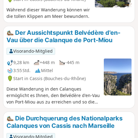
Während dieser Wanderung können wir
die tollen Klippen am Meer bewundern.
Der Aussichtspunkt Belvédère d'en-
Vau über die Calanque de Port-Miou
Visorando-Mitglied
9,28 km
+448 m
-445 m
3:55 Std.
Mittel
Start in Cassis (Bouches-du-Rhône)
Diese Wanderung in den Calanques
ermöglicht es Ihnen, den Belvédère d'en-Vau
von Port-Miou aus zu erreichen und so die
Strecke etwas zu verkürzen, seit die Route
de la Gardiole gesperrt wurde. Sie befinden
Die Durchquerung des Nationalparks
sich im Nationalpark Calanques, der
Calanques von Cassis nach Marseille
besonderen Vorschriften unterliegt. Bei
Nichtbeachtung dieser Vorschriften droht
Visorando-Mitglied