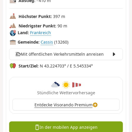
Abstieg:
- 410 m
Höchster Punkt:
397 m
Niedrigster Punkt:
90 m
Land:
Frankreich
Gemeinde:
Cassis
(13260)
Mit öffentlichen Verkehrsmitteln anreisen
Start/Ziel:
N 43.224703° / E 5.545334°
Stündliche Wettervorhersage
Entdecke Visorando Premium
In der mobilen App anzeigen