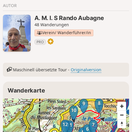
AUTOR
A. M. I. S Rando Aubagne
48 Wanderungen
Verein/ Wanderführer/in
PRO
Maschinell übersetzte Tour -
Originalversion
Wanderkarte
8
9
10
12
7
11
6