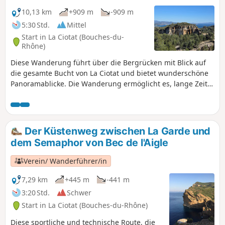
wechselt, folgt dem schwarzen Weg unterhalb der Kämme
auf der Meerseite und dann einem System von
10,13 km
+909 m
-909 m
Felsvorsprüngen auf halber Höhe der Klippen, das Sie
5:30 Std.
Mittel
zurück zu Ihrem Ausgangspunkt bringt.
Start in La Ciotat (Bouches-du-
Rhône)
Diese Wanderung führt über die Bergrücken mit Blick auf
die gesamte Bucht von La Ciotat und bietet wunderschöne
Panoramablicke. Die Wanderung ermöglicht es, lange Zeit
mit Blick auf die Bucht von La Ciotat zu wandern. Entdecken
Sie auf dem Bergrücken, am höchsten Punkt, eine Höhle mit
einer doppelten offenen Höhlenkammer, die sehr schön ist
und die Sie nicht verpassen sollten.
Der Küstenweg zwischen La Garde und
dem Semaphor von Bec de l'Aigle
Verein/ Wanderführer/in
7,29 km
+445 m
-441 m
3:20 Std.
Schwer
Start in La Ciotat (Bouches-du-Rhône)
Diese sportliche und technische Route, die