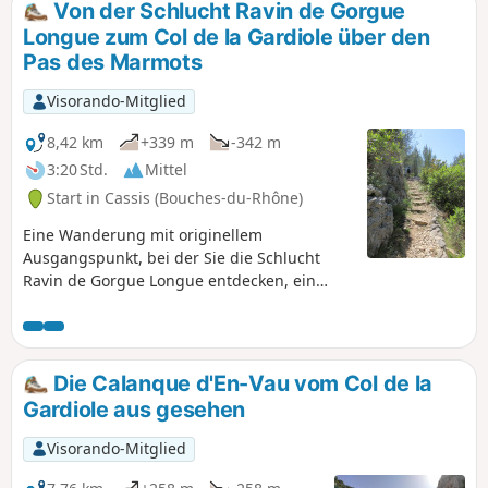
Von der Schlucht Ravin de Gorgue
von Cassis. Sie steigen durch den Bois de la Marcouline
Longue zum Col de la Gardiole über den
hinab und können die Grotte des Janots besuchen, eine
Pas des Marmots
Höhle, die sich ideal eignet, um die unterirdische Welt zu
entdecken.
Visorando-Mitglied
8,42 km
+339 m
-342 m
3:20 Std.
Mittel
Start in Cassis (Bouches-du-Rhône)
Eine Wanderung mit originellem
Ausgangspunkt, bei der Sie die Schlucht
Ravin de Gorgue Longue entdecken, ein
wenig frequentiertes, facettenreiches Tal,
mit Rückweg über den Pas des Marmots und
Aufstieg über die Gardiole. Sie befinden sich
im Nationalpark Calanques, der besonderen
Die Calanque d'En-Vau vom Col de la
Vorschriften unterliegt. Bei Nichtbeachtung
Gardiole aus gesehen
dieser Vorschriften droht Ihnen eine
Geldstrafe von bis zu 1500 €.
Visorando-Mitglied