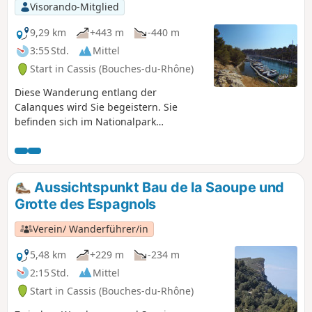
1500 €.
Visorando-Mitglied
9,29 km
+443 m
-440 m
3:55 Std.
Mittel
Start in Cassis (Bouches-du-Rhône)
Diese Wanderung entlang der
Calanques wird Sie begeistern. Sie
befinden sich im Nationalpark
Calanques, der besonderen Vorschriften
unterliegt. Bei Nichtbeachtung dieser
Vorschriften droht eine Geldstrafe von
bis zu 1500 €.
Aussichtspunkt Bau de la Saoupe und
Grotte des Espagnols
Verein/ Wanderführer/in
5,48 km
+229 m
-234 m
2:15 Std.
Mittel
Start in Cassis (Bouches-du-Rhône)