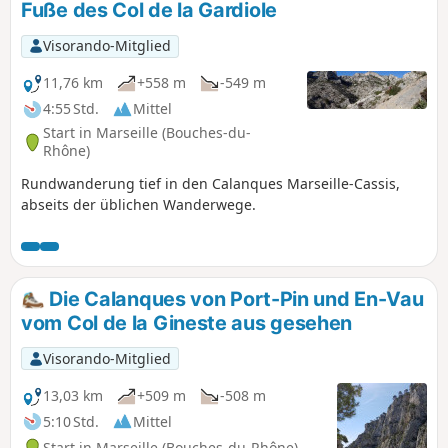
Fuße des Col de la Gardiole
Visorando-Mitglied
11,76 km
+558 m
-549 m
4:55 Std.
Mittel
Start in Marseille (Bouches-du-
Rhône)
Rundwanderung tief in den Calanques Marseille-Cassis,
abseits der üblichen Wanderwege.
Die Calanques von Port-Pin und En-Vau
vom Col de la Gineste aus gesehen
Visorando-Mitglied
13,03 km
+509 m
-508 m
5:10 Std.
Mittel
Start in Marseille (Bouches-du-Rhône)