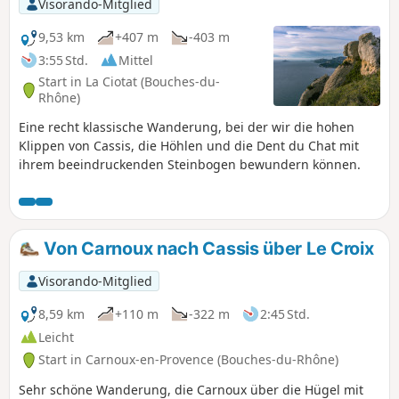
Visorando-Mitglied
9,53 km
+407 m
-403 m
3:55 Std.
Mittel
Start in La Ciotat (Bouches-du-
Rhône)
Eine recht klassische Wanderung, bei der wir die hohen
Klippen von Cassis, die Höhlen und die Dent du Chat mit
ihrem beeindruckenden Steinbogen bewundern können.
Von Carnoux nach Cassis über Le Croix
Visorando-Mitglied
8,59 km
+110 m
-322 m
2:45 Std.
Leicht
Start in Carnoux-en-Provence (Bouches-du-Rhône)
Sehr schöne Wanderung, die Carnoux über die Hügel mit