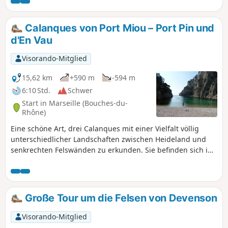
dieser Vorschriften droht Ihnen eine Geldstrafe von bis zu
1500 €.
Calanques von Port Miou – Port Pin und
d'En Vau
Visorando-Mitglied
15,62 km
+590 m
-594 m
6:10 Std.
Schwer
Start in Marseille (Bouches-du-
Rhône)
Eine schöne Art, drei Calanques mit einer Vielfalt völlig
unterschiedlicher Landschaften zwischen Heideland und
senkrechten Felswänden zu erkunden. Sie befinden sich im
Nationalpark Calanques, für den besondere Vorschriften
gelten. Bei Nichtbeachtung dieser Vorschriften droht Ihnen
eine Geldstrafe von bis zu 1500 €.
Große Tour um die Felsen von Devenson
Visorando-Mitglied