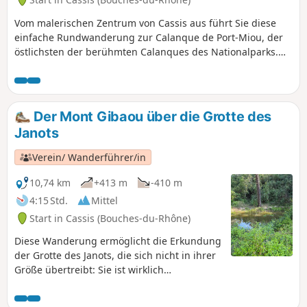
Vom malerischen Zentrum von Cassis aus führt Sie diese
einfache Rundwanderung zur Calanque de Port-Miou, der
östlichsten der berühmten Calanques des Nationalparks.
Der Weg verläuft entlang der Küste und bietet einen
wunderschönen Blick auf die weißen Klippen von Cap
Canaille und das türkisfarbene Wasser des Mittelmeers.
Nachdem Sie am natürlichen Hafen von Port-Miou mit
Der Mont Gibaou über die Grotte des
seinen Segelbooten und Pinien entlanggeschlendert sind,
Janots
geht es auf einem Stadtweg und schattigen Passagen
gemächlich zurück nach Cassis. Eine für alle zugängliche
Verein/ Wanderführer/in
Wanderung, ideal zum Aufwärmen oder für einen
besinnlichen Ausflug.
10,74 km
+413 m
-410 m
4:15 Std.
Mittel
Start in Cassis (Bouches-du-Rhône)
Diese Wanderung ermöglicht die Erkundung
der Grotte des Janots, die sich nicht in ihrer
Größe übertreibt: Sie ist wirklich
beeindruckend und gehört zu den größten
Höhlen, die es derzeit in der Region zu