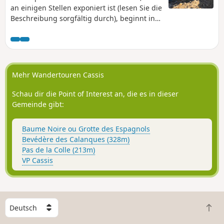
an einigen Stellen exponiert ist (lesen Sie die
Beschreibung sorgfältig durch), beginnt in
La Garde in La Ciotat und führt Sie ganz nah
an einen Teil der Falaises Soubeyranes
zwischen Notre-Dame de la Garde und dem
Sémaphore du Bec de l'Aigle heran. Sie
werden die Besonderheit dieser Klippen
Mehr Wandertouren Cassis
entdecken, die aus Sandstein, Puddingstein
und Kalkstein bestehen. Auf dem Rückweg
Schau dir die Point of Interest an, die es in dieser
durchqueren Sie alte Terrassenfelder und
Gemeinde gibt:
Ruinen vergessener Bauernhöfe, bevor Sie
über eine kleine Straße wieder zu Ihrem
Baume Noire ou Grotte des Espagnols
Ausgangspunkt gelangen. Siehe Kapitel:
Bevédère des Calanques (328m)
Praktische Informationen zum (4)
Pas de la Colle (213m)
VP Cassis
W
Z
ä
u
h