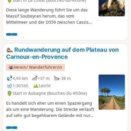
Start in La Ciotat (Bouches-du-Rhône)
Diese lange Wanderung führt Sie um das
Massif Soubeyran herum, das vom
Mittelmeer und der D559 zwischen Cassis
und La Ciotat begrenzt wird. Gut die Hälfte
der Strecke folgen Sie der Bergkette
zwischen Pas de Bellefille und La Ciotat.
Dieser Abschnitt bietet Ihnen auf seiner
Rundwanderung auf dem Plateau von
gesamten Länge atemberaubende Ausblicke
Carnoux-en-Provence
über den Bogen Toulon-Marseille. Sie
beenden die Tour mit einer Erkundung der
Verein/ Wanderführer/in
Täler oberhalb von La Ciotat. GPS-Gerät
dringend empfohlen!
4,93 km
+37 m
-38 m
1:30 Std.
Leicht
Start in Aubagne (Bouches-du-Rhône)
Es handelt sich eher um einen Spaziergang
als um eine Wanderung. Die Strecke verläuft
auf sehr gut begehbarem Gelände mit nur
geringem Höhenunterschied. Sie ist relativ
stark frequentiert und führt um das Plateau