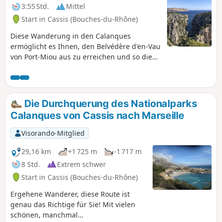
3:55 Std.
Mittel
Start in Cassis (Bouches-du-Rhône)
Diese Wanderung in den Calanques
ermöglicht es Ihnen, den Belvédère d'en-Vau
von Port-Miou aus zu erreichen und so die
Strecke etwas zu verkürzen, seit die Route
de la Gardiole gesperrt wurde. Sie befinden
sich im Nationalpark Calanques, der
besonderen Vorschriften unterliegt. Bei
Die Durchquerung des Nationalparks
Nichtbeachtung dieser Vorschriften droht
Calanques von Cassis nach Marseille
Ihnen eine Geldstrafe von bis zu 1500 €.
Visorando-Mitglied
29,16 km
+1 725 m
-1 717 m
8 Std.
Extrem schwer
Start in Cassis (Bouches-du-Rhône)
Ergehene Wanderer, diese Route ist
genau das Richtige für Sie! Mit vielen
schönen, manchmal