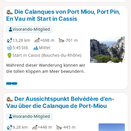
sehen gibt. Die Wanderung führt teilweise
bergauf und über etwas schwieriges, sogar
Die Calanques von Port Miou, Port Pin,
technisches Geröll, wobei Rutschgefahr
En Vau mit Start in Cassis
besteht. Der Mont Gibaou bietet sehr schöne
Ausblicke auf die Region. Es ist eine recht
Visorando-Mitglied
kurze und sehr schöne Wanderung.
13,28 km
+698 m
-701 m
5:45 Std.
Mittel
Start in Cassis (Bouches-du-Rhône)
Während dieser Wanderung können wir
die tollen Klippen am Meer bewundern.
Der Aussichtspunkt Belvédère d'en-
Vau über die Calanque de Port-Miou
Visorando-Mitglied
9,28 km
+448 m
-445 m