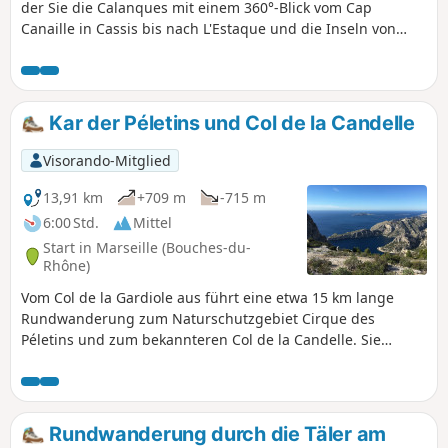
der Sie die Calanques mit einem 360°-Blick vom Cap
Canaille in Cassis bis nach L'Estaque und die Inseln von
Marseille (Riou, Maïre) bewundern können. Schöne
botanische Vielfalt: Kiefern, Kermeseichen, Sumach,
Kräuter, Zedern ... Strecke mit Anstiegen und Abstiegen,
einige Passagen erfordern Trittsicherheit (Treppen zum Cap
Kar der Péletins und Col de la Candelle
Gros). Sie befinden sich im Nationalpark Calanques, der
besonderen Vorschriften unterliegt. Bei Nichtbeachtung
Visorando-Mitglied
dieser Vorschriften droht Ihnen eine Geldstrafe von bis zu
1500 €.
13,91 km
+709 m
-715 m
6:00 Std.
Mittel
Start in Marseille (Bouches-du-
Rhône)
Vom Col de la Gardiole aus führt eine etwa 15 km lange
Rundwanderung zum Naturschutzgebiet Cirque des
Péletins und zum bekannteren Col de la Candelle. Sie
befinden sich im Nationalpark Calanques, der besonderen
Vorschriften unterliegt. Bei Nichtbeachtung dieser
Vorschriften droht Ihnen eine Geldstrafe von bis zu 1500 €.
Rundwanderung durch die Täler am