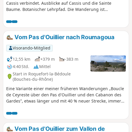
Cassis verbindet. Ausblicke auf Cassis und die Sainte
Baume. Botanischer Lehrpfad. Die Wanderung ist
vollständig mit dem Bus erreichbar.
Vom Pas d'Ouillier nach Roumagoua
Visorando-Mitglied
12,55 km
+379 m
-383 m
4:40 Std.
Mittel
Start in Roquefort-la-Bédoule
(Bouches-du-Rhône)
Eine Variante einer meiner früheren Wanderungen „Boucle
de Ceyreste über den Pas d'Ouillier und den Cabanon des
Gardes”, etwas länger und mit 40 % neuer Strecke, immer
mit herrlichen Ausblicken auf Cassis, La Ciotat und die
Landschaft von Bédoule.
Vom Pas d'Ouillier zum Vallon de