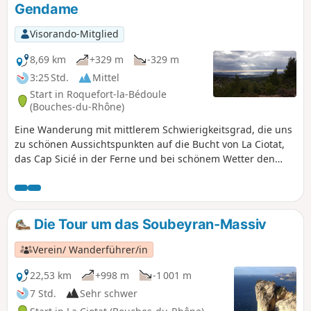
Gendame
Visorando-Mitglied
8,69 km
+329 m
-329 m
3:25 Std.
Mittel
Start in Roquefort-la-Bédoule
(Bouches-du-Rhône)
Eine Wanderung mit mittlerem Schwierigkeitsgrad, die uns
zu schönen Aussichtspunkten auf die Bucht von La Ciotat,
das Cap Sicié in der Ferne und bei schönem Wetter den
Mont Faron und den Mont Caume führt.
Die Tour um das Soubeyran-Massiv
Verein/ Wanderführer/in
22,53 km
+998 m
-1 001 m
7 Std.
Sehr schwer