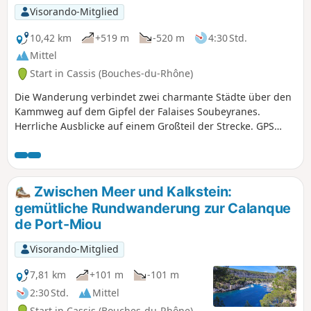
Visorando-Mitglied
10,42 km
+519 m
-520 m
4:30 Std.
Mittel
Start in Cassis (Bouches-du-Rhône)
Die Wanderung verbindet zwei charmante Städte über den
Kammweg auf dem Gipfel der Falaises Soubeyranes.
Herrliche Ausblicke auf einem Großteil der Strecke. GPS
wird dringend empfohlen.
Zwischen Meer und Kalkstein:
gemütliche Rundwanderung zur Calanque
de Port-Miou
Visorando-Mitglied
7,81 km
+101 m
-101 m
2:30 Std.
Mittel
Start in Cassis (Bouches-du-Rhône)