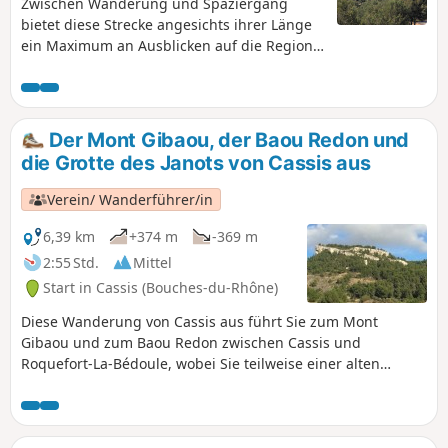
Zwischen Wanderung und Spaziergang
bietet diese Strecke angesichts ihrer Länge
ein Maximum an Ausblicken auf die Region
Cassis, La Ciotat und das Meer mit seinen
Buchten. Sie beginnt auf einem Wanderweg,
führt dann teilweise über asphaltierte Wege
bis zum Aussichtspunkt kurz hinter der
Der Mont Gibaou, der Baou Redon und
Sendeantenne. Eine Rundwanderung ist
die Grotte des Janots von Cassis aus
nicht möglich.
Verein/ Wanderführer/in
6,39 km
+374 m
-369 m
2:55 Std.
Mittel
Start in Cassis (Bouches-du-Rhône)
Diese Wanderung von Cassis aus führt Sie zum Mont
Gibaou und zum Baou Redon zwischen Cassis und
Roquefort-La-Bédoule, wobei Sie teilweise einer alten
orangefarbenen Markierung folgen. Diese Aussichtspunkte
bieten einen 360°-Blick auf die Calanques, die Bergkette
Chaîne de l'Etoile, den Garlaban, das Massif de la Sainte-
Baume, La Ciotat und den Golfe d'Amour sowie die Bucht