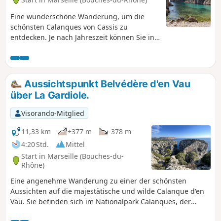
Eine wunderschöne Wanderung, um die
schönsten Calanques von Cassis zu
entdecken. Je nach Jahreszeit können Sie in
der Calanque von Port-Pin und in der von
En-Vau baden. Sie befinden sich im
Nationalpark Calanques, der besonderen
Vorschriften unterliegt. Bei Nichtbeachtung
Aussichtspunkt Belvédère d'en Vau
dieser Vorschriften droht Ihnen eine
über La Gardiole.
Geldstrafe von bis zu 1500 €.
Visorando-Mitglied
11,33 km
+377 m
-378 m
4:20 Std.
Mittel
Start in Marseille (Bouches-du-
Rhône)
Eine angenehme Wanderung zu einer der schönsten
Aussichten auf die majestätische und wilde Calanque d'en
Vau. Sie befinden sich im Nationalpark Calanques, der
besonderen Vorschriften unterliegt. Bei Nichtbeachtung