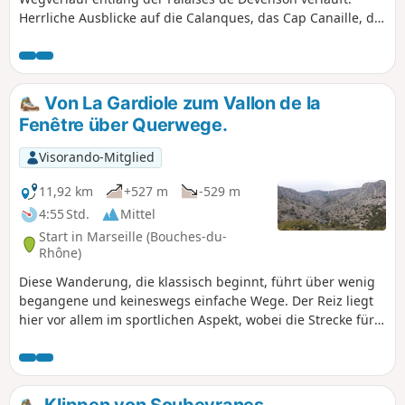
Herrliche Ausblicke auf die Calanques, das Cap Canaille, die
Îles de Riou, den Mont Carpiagne, die Sainte-Baume, den
Pic de Bertagne und, bei gutem Wetter, auf die Alpen, wenn
Sie den höchsten Punkt der Crête de l'Estret erreicht haben.
Sie befinden sich im Nationalpark Calanques, der
Von La Gardiole zum Vallon de la
besonderen Vorschriften unterliegt. Bei Nichtbeachtung
Fenêtre über Querwege.
dieser Vorschriften droht eine Geldstrafe von bis zu 1500 €.
Visorando-Mitglied
11,92 km
+527 m
-529 m
4:55 Std.
Mittel
Start in Marseille (Bouches-du-
Rhône)
Diese Wanderung, die klassisch beginnt, führt über wenig
begangene und keineswegs einfache Wege. Der Reiz liegt
hier vor allem im sportlichen Aspekt, wobei die Strecke für
durchschnittlich trainierte Wanderer gut begehbar ist und
Umwege möglich sind, um herrliche Ausblicke wie den vom
Aussichtspunkt En-Vau zu genießen. Sie befinden sich im
Nationalpark Calanques, der besonderen Vorschriften