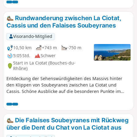
Osten erstreckt, und die schönen Aussichtspunkte auf die
Calanques und La Ciotat. GPS wird dringend empfohlen.
Rundwanderung zwischen La Ciotat,
Cassis und den Falaises Soubeyranes
Visorando-Mitglied
10,50 km
+743 m
-750 m
5:05 Std.
Schwer
Start in La Ciotat (Bouches-du-
Rhône)
Entdeckung der Sehenswürdigkeiten des Massivs hinter
den Klippen von Soubeyranes zwischen La Ciotat und
Cassis. Schöne Ausblicke auf die besonderen Punkte im
Massiv: Grotte de Fardeloup, Dent du Chat, Arche de
Terrevaine, Bau Rous usw. Ebenso auf die Buchten von La
Ciotat und Cassis, auf die Klippen und in der Ferne auf die
Massive des Hinterlands bis hin zur Sainte-Baume und dem
Die Falaises Soubeyranes mit Rückweg
Col de l’Espigoulier.
über die Dent du Chat von La Ciotat aus