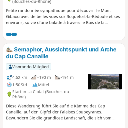
(Bouches-du-Rhône)
berühmten Bec de l'Aigle. GPS dringend empfohlen!
Petite randonnée sympathique pour découvrir le Mont
Gibaou avec de belles vues sur Roquefort-la-Bédoule et ses
environs, suivie d'une balade à travers le Bois de la
Marcouline et un retour par des pistes agréables .
Semaphor, Aussichtspunkt und Arche
du Cap Canaille
Visorando-Mitglied
4,62 km
+190 m
-191 m
1:50 Std.
Mittel
Start in La Ciotat (Bouches-du-
Rhône)
Diese Wanderung führt Sie auf die Kämme des Cap
Canaille, auf den Gipfel der Falaises Soubeyranes.
Bewundern Sie die grandiose Landschaft, die sich vom
Archipel du Riou im Westen bis zum Archipel des Embiez im