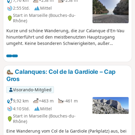
7,76 km
+258 m
-258 m
2:55 Std.
Mittel
Start in Marseille (Bouches-du-
Rhône)
Kurze und schöne Wanderung, die zur Calanque d'En-Vau
hinunterführt und den meistbenutzten Hauptzugang
umgeht. Keine besonderen Schwierigkeiten, außer
vielleicht der Abstieg in das Tal der Calanque, der etwas
steil und steinig ist. Sie befinden sich im Nationalpark
Calanques, für den besondere Vorschriften gelten. Bei
Nichtbeachtung dieser Vorschriften droht Ihnen eine
Calanques: Col de la Gardiole – Cap
Geldstrafe von bis zu 1500 €.
Gros
Visorando-Mitglied
9,92 km
+463 m
-461 m
4:10 Std.
Mittel
Start in Marseille (Bouches-du-
Rhône)
Eine Wanderung vom Col de la Gardiole (Parkplatz) aus, bei