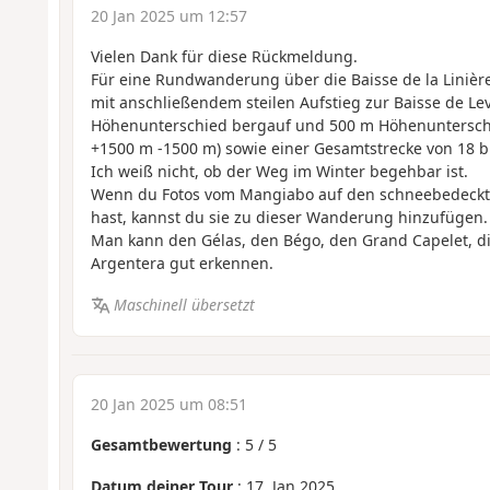
20 Jan 2025 um 12:57
Vielen Dank für diese Rückmeldung.
Für eine Rundwanderung über die Baisse de la Linière
mit anschließendem steilen Aufstieg zur Baisse de L
Höhenunterschied bergauf und 500 m Höhenunterschi
+1500 m -1500 m) sowie einer Gesamtstrecke von 18 b
Ich weiß nicht, ob der Weg im Winter begehbar ist.
Wenn du Fotos vom Mangiabo auf den schneebedeckt
hast, kannst du sie zu dieser Wanderung hinzufügen.
Man kann den Gélas, den Bégo, den Grand Capelet, d
Argentera gut erkennen.
Maschinell übersetzt
20 Jan 2025 um 08:51
Gesamtbewertung
:
5
/
5
Datum deiner Tour
: 17. Jan 2025