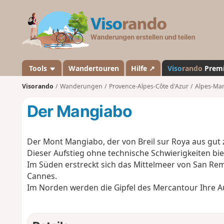
V
i
s
o
r
a
Tools
Wandertouren
Hilfe ↗
Viso
rando
Prem
n
Visorando
Wanderungen
Provence-Alpes-Côte d'Azur
Alpes-Mar
d
o
Der Mangiabo
Der Mont Mangiabo, der von Breil sur Roya aus gut z
Dieser Aufstieg ohne technische Schwierigkeiten bie
Im Süden erstreckt sich das Mittelmeer von San Re
Cannes.
Im Norden werden die Gipfel des Mercantour Ihre Au