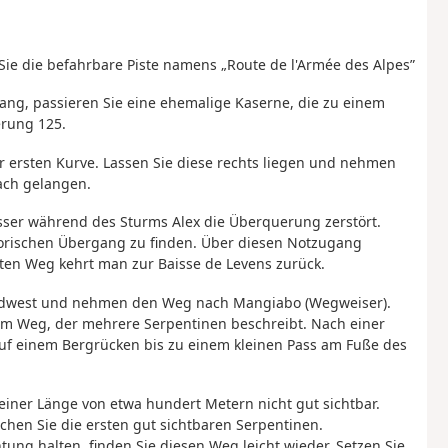
Sie die befahrbare Piste namens „Route de l'Armée des Alpes”
 lang, passieren Sie eine ehemalige Kaserne, die zu einem
rung 125.
ur ersten Kurve. Lassen Sie diese rechts liegen und nehmen
ach gelangen.
sser während des Sturms Alex die Überquerung zerstört.
orischen Übergang zu finden. Über diesen Notzugang
ten Weg kehrt man zur Baisse de Levens zurück.
-Nordwest und nehmen den Weg nach Mangiabo (Wegweiser).
em Weg, der mehrere Serpentinen beschreibt. Nach einer
uf einem Bergrücken bis zu einem kleinen Pass am Fuße des
einer Länge von etwa hundert Metern nicht gut sichtbar.
hen Sie die ersten gut sichtbaren Serpentinen.
tung halten, finden Sie diesen Weg leicht wieder. Setzen Sie