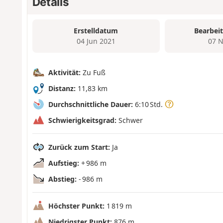
Details
Erstelldatum
Bearbei
04 Jun 2021
07 N
Aktivität:
Zu Fuß
Distanz:
11,83 km
Durchschnittliche Dauer:
6:10 Std.
Schwierigkeitsgrad:
Schwer
Zurück zum Start:
Ja
Aufstieg:
+ 986 m
Abstieg:
- 986 m
Höchster Punkt:
1 819 m
Niedrigster Punkt:
876 m