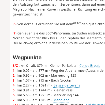
den Aufstieg fort, zunächst in Serpentinen, dann auf ei
Magiabo. Nach einer Kurve in westlicher Richtung erreich
gekennzeichnet ist.
GR®52
(
6
) Von dort aus erreichen Sie auf dem
den gut sichtb
(
7
) Genießen Sie das 360°-Panorama. Im Süden erstreckt s
Norden reicht der Blick bis zu den Gipfeln des Mercantour
Der Rückweg erfolgt auf derselben Route wie der Hinweg 
Wegpunkte
S/Z
: km 0 - alt. 879 m - Kleiner Parkplatz -
Col de Brouis
1
: km 0.05 - alt. 877 m - Weg der Alpenarmee (Ausschild
2
: km 0.95 - alt. 902 m - Markierung 125
3
: km 1.07 - alt. 915 m - Bach (trocken)
4
: km 2.27 - alt. 1 091 m -
Baisse de Levens
5
: km 3.91 - alt. 1 444 m - Kleiner Pass
6
: km 5.63 - alt. 1 775 m - Markierung 144
7
: km 5.93 - alt. 1 819 m -
Mangiabo
S/Z
: km 11.83 - alt. 879 m - Kleiner Parkplatz -
Col de Brou