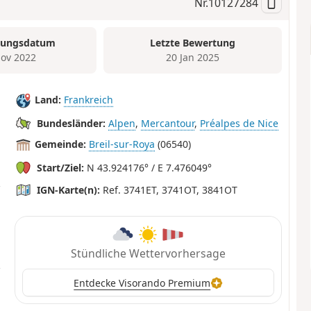
Nr.
10127284
tungsdatum
Letzte Bewertung
ov 2022
20 Jan 2025
Land:
Frankreich
Bundesländer:
Alpen
,
Mercantour
,
Préalpes de Nice
Gemeinde:
Breil-sur-Roya
(06540)
Start/Ziel:
N 43.924176° / E 7.476049°
IGN-Karte(n):
Ref. 3741ET, 3741OT, 3841OT
Stündliche Wettervorhersage
Entdecke Visorando Premium