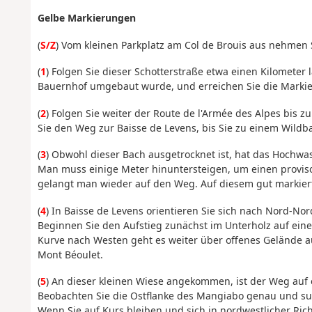
Gelbe Markierungen
(
S/Z
) Vom kleinen Parkplatz am Col de Brouis aus nehmen 
(
1
) Folgen Sie dieser Schotterstraße etwa einen Kilometer
Bauernhof umgebaut wurde, und erreichen Sie die Markie
(
2
) Folgen Sie weiter der Route de l'Armée des Alpes bis z
Sie den Weg zur Baisse de Levens, bis Sie zu einem Wildb
(
3
) Obwohl dieser Bach ausgetrocknet ist, hat das Hochwa
Man muss einige Meter hinuntersteigen, um einen provis
gelangt man wieder auf den Weg. Auf diesem gut markier
(
4
) In Baisse de Levens orientieren Sie sich nach Nord
Beginnen Sie den Aufstieg zunächst im Unterholz auf ein
Kurve nach Westen geht es weiter über offenes Gelände a
Mont Béoulet.
(
5
) An dieser kleinen Wiese angekommen, ist der Weg auf 
Beobachten Sie die Ostflanke des Mangiabo genau und suc
Wenn Sie auf Kurs bleiben und sich in nordwestlicher Rich