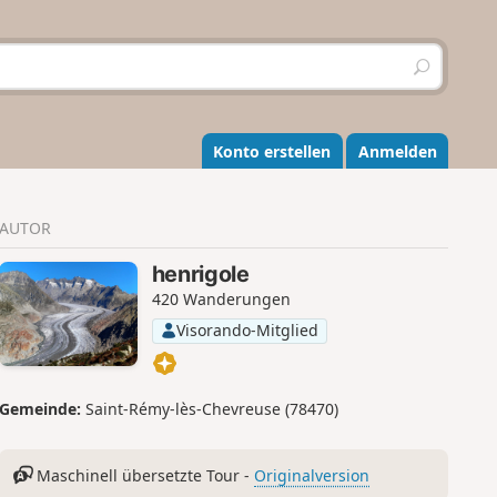
S
u
c
h
e
Konto erstellen
Anmelden
n
AUTOR
henrigole
420 Wanderungen
Visorando-Mitglied
Gemeinde:
Saint-Rémy-lès-Chevreuse (78470)
Maschinell übersetzte Tour -
Originalversion