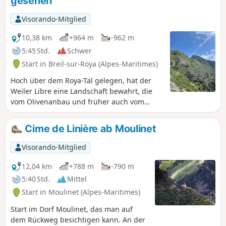
gesehen
Bunker lässt uns die Geschichte dieser
Befestigungsanlagen wiedererleben,
Visorando-Mitglied
die im Juni 1940 beim italienischen
Angriff das Feuer eröffneten.
10,38 km
+964 m
-962 m
5:45 Std.
Schwer
Start in Breil-sur-Roya (Alpes-Maritimes)
Hoch über dem Roya-Tal gelegen, hat der
Weiler Libre eine Landschaft bewahrt, die
vom Olivenanbau und früher auch vom
Wein- und Lavendelanbau geprägt ist und
ihm heute den Charme der Dörfer
Cime de Linière ab Moulinet
vergangener Zeiten verleiht. Die Roche
Fourquin, ein natürlicher Aussichtspunkt
Visorando-Mitglied
über das Roya-Tal und die italienische
Riviera, ist einer der letzten bedeutenden
12,04 km
+788 m
-790 m
Gipfel vor dem Mittelmeer. Von hier aus
5:40 Std.
Mittel
bietet sich Ihnen ein außergewöhnlicher
Start in Moulinet (Alpes-Maritimes)
Ausblick von den hohen, schneebedeckten
Gipfeln des Mercantour bis hin zum Meer.
Start im Dorf Moulinet, das man auf
dem Rückweg besichtigen kann. An der