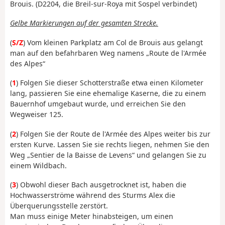
Brouis. (D2204, die Breil-sur-Roya mit Sospel verbindet)
Gelbe Markierungen auf der gesamten Strecke.
(
S/Z
) Vom kleinen Parkplatz am Col de Brouis aus gelangt
man auf den befahrbaren Weg namens „Route de l'Armée
des Alpes“
(
1
) Folgen Sie dieser Schotterstraße etwa einen Kilometer
lang, passieren Sie eine ehemalige Kaserne, die zu einem
Bauernhof umgebaut wurde, und erreichen Sie den
Wegweiser 125.
(
2
) Folgen Sie der Route de l'Armée des Alpes weiter bis zur
ersten Kurve. Lassen Sie sie rechts liegen, nehmen Sie den
Weg „Sentier de la Baisse de Levens“ und gelangen Sie zu
einem Wildbach.
(
3
) Obwohl dieser Bach ausgetrocknet ist, haben die
Hochwasserströme während des Sturms Alex die
Überquerungsstelle zerstört.
Man muss einige Meter hinabsteigen, um einen