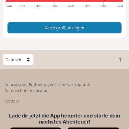
ß
0km
1km
2km
3km
4km
5km
6km
7km
a
n
z
Karte groß anzeigen
e
i
g
e
n
W
Z
ä
u
h
r
l
ü
e
Impressum, Endbenutzer-Lizenzvertrag und
c
e
Datenschutzerklärung
k
i
n
n
Kontakt
a
L
c
a
Lade dir jetzt die App herunter und starte dein
h
n
nächstes Abenteuer!
o
d
b