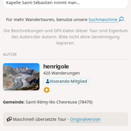
Kapelle Saint-Sébastien nimmt man
einen anspruchsvollen Weg, der in
Serpentinen bis zu den Ruinen von
Für mehr Wandertouren, benutze unsere
Suchmaschine
.
L'Avenquet hinaufführt. Auf dem Gipfel
von Linière hat man einen Blick auf die
Die Beschreibungen und GPX-Daten dieser Tour sind Eigentum
Gipfel rund um Sospel.
des Autors/der Autorin. Bitte nicht ohne Genehmigung
kopieren.
AUTOR
henrigole
420 Wanderungen
Visorando-Mitglied
Gemeinde:
Saint-Rémy-lès-Chevreuse (78470)
Maschinell übersetzte Tour -
Originalversion