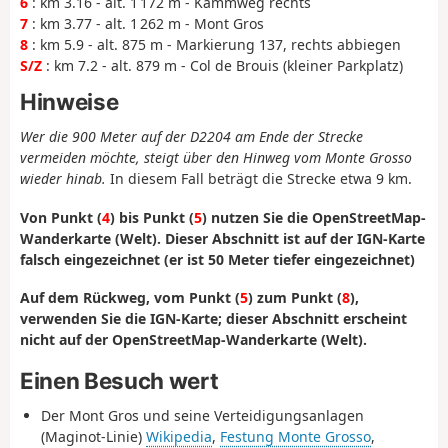
6
: km 3.16 - alt. 1 172 m - Kammweg rechts
7
: km 3.77 - alt. 1 262 m - Mont Gros
8
: km 5.9 - alt. 875 m - Markierung 137, rechts abbiegen
S/Z
: km 7.2 - alt. 879 m - Col de Brouis (kleiner Parkplatz)
Hinweise
Wer die 900 Meter auf der D2204 am Ende der Strecke
vermeiden möchte, steigt über den Hinweg vom Monte Grosso
wieder hinab.
In diesem Fall beträgt die Strecke etwa 9 km.
Von Punkt (
4
) bis Punkt (
5
) nutzen Sie die OpenStreetMap-
Wanderkarte (Welt). Dieser Abschnitt ist auf der IGN-Karte
falsch eingezeichnet (er ist 50 Meter tiefer eingezeichnet)
Auf dem Rückweg, vom Punkt (
5
) zum Punkt (
8
),
verwenden Sie die IGN-Karte; dieser Abschnitt erscheint
nicht auf der OpenStreetMap-Wanderkarte (Welt).
Einen Besuch wert
Der Mont Gros und seine Verteidigungsanlagen
(Maginot-Linie)
Wikipedia
,
Festung Monte Grosso
,