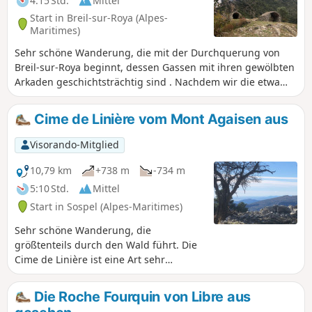
4:15 Std.
Mittel
Start in Breil-sur-Roya (Alpes-
Maritimes)
Sehr schöne Wanderung, die mit der Durchquerung von
Breil-sur-Roya beginnt, dessen Gassen mit ihren gewölbten
Arkaden geschichtsträchtig sind . Nachdem wir die etwa
zehn Crottés (kleine Gewölbeunterstände), eine echte lokale
Sehenswürdigkeit, sowie den alten Wachturm Cruella, der
Cime de Linière vom Mont Agaisen aus
das Dorf überragt, entdeckt haben, führt unsere Route
durch die wichtigsten Gebiete der biologischen Vielfalt, die
Visorando-Mitglied
sich am linken Ufer der Roya befinden und die Gemeinde
überragen.
10,79 km
+738 m
-734 m
5:10 Std.
Mittel
Start in Sospel (Alpes-Maritimes)
Sehr schöne Wanderung, die
größtenteils durch den Wald führt. Die
Cime de Linière ist eine Art sehr
angenehmes Grasplateau, das einen
wunderschönen Ausblick bis zum
Die Roche Fourquin von Libre aus
Estérel bietet. Der Rückweg durch die