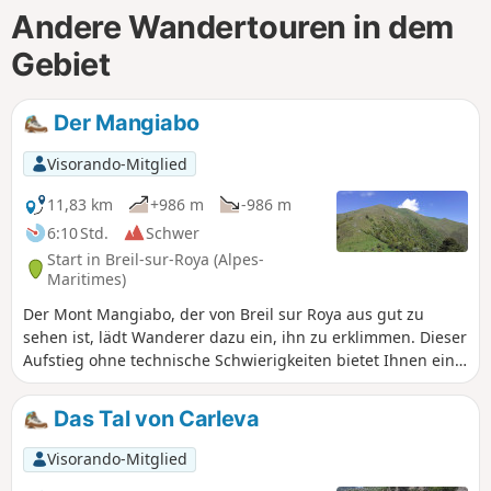
Andere Wandertouren in dem
Gebiet
Der Mangiabo
Visorando-Mitglied
11,83 km
+986 m
-986 m
6:10 Std.
Schwer
Start in Breil-sur-Roya (Alpes-
Maritimes)
Der Mont Mangiabo, der von Breil sur Roya aus gut zu
sehen ist, lädt Wanderer dazu ein, ihn zu erklimmen. Dieser
Aufstieg ohne technische Schwierigkeiten bietet Ihnen ein
einzigartiges 360°-Panorama. Im Süden erstreckt sich das
Mittelmeer von San Remo über Nizza und die Mündung des
Das Tal von Carleva
Var bis nach Cannes. Im Norden werden die Gipfel des
Mercantour Ihre Aufmerksamkeit auf sich ziehen.
Visorando-Mitglied