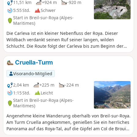
11,51 km
+924 m
-920 m
5:55 Std.
Schwer
Start in Breil-sur-Roya (Alpes-
Maritimes)
Die Carleva ist ein kleiner Nebenfluss der Roya. Dieser
Wildbach verdankt seinen Ruf seiner langen, wilden
Schlucht. Die Route folgt der Carleva bis zum Beginn der
Schlucht. Der Weg führt weiter unterhalb des Grenzkamms
zu Italien. Das Überqueren mehrerer Bäche sorgt für etwas
Cruella-Turm
Abkühlung auf dieser Wanderung. Der Weg führt weiter am
linken Ufer der Carleva entlang bis zu einer schönen
Visorando-Mitglied
Brücke, über die man den Bach überqueren kann. Der
letzte Abschnitt der Strecke führt oberhalb der Roya bis
2,04 km
+225 m
-224 m
zum Eingang zum Ort von Breil-sur-Roya. ! Anmerkung
1:15 Std.
Leicht
eines Nutzers vom 22. Februar 2025: Der Weg ist derzeit
Start in Breil-sur-Roya (Alpes-
zwischen den Markierungen 105 und 107 gesperrt.Siehe
Maritimes)
https://randoxygene.departement06.fr/liste-des-sentiers-
Angenehme kleine Wanderung oberhalb von Breil-sur-Roya.
fermes-pedestre Daher ist der Weg vom Wegweiser 107 (9)
Am Turm Cruella angekommen, genießen Sie ein herrliches
bis zum Wegweiser 105 (3) gesperrt. Die Strecke von (S) zum
Panorama auf das Roya-Tal, auf die Gipfel am Col de Brouïs
Punkt (6) über die Carléva bleibt eine schöne Route. In
(Mangiabo, Cime de Bosc...) sowie einen Blick hinunter auf
diesem Fall erfolgt die Rückkehr über die Route des