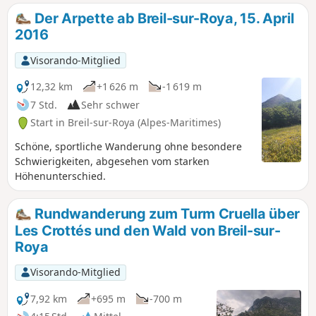
das Dorf Breil.
Hinwegs.
Der Arpette ab Breil-sur-Roya, 15. April
2016
Visorando-Mitglied
12,32 km
+1 626 m
-1 619 m
7 Std.
Sehr schwer
Start in Breil-sur-Roya (Alpes-Maritimes)
Schöne, sportliche Wanderung ohne besondere
Schwierigkeiten, abgesehen vom starken
Höhenunterschied.
Rundwanderung zum Turm Cruella über
Les Crottés und den Wald von Breil-sur-
Roya
Visorando-Mitglied
7,92 km
+695 m
-700 m