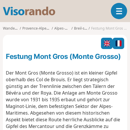
V
T
i
o
s
g
o
Wanderungen
Provence-Alpes-Côte d'Azur
Alpes-Maritimes
Breil-sur-Roya
Festung Mont Gros (Monte Grosso)
g
r
l
a
e
n
n
d
Festung Mont Gros (Monte Grosso)
a
o
v
i
Der Mont Gros (Monte Grosso) ist ein kleiner Gipfel
g
oberhalb des Col de Brouis. Er liegt strategisch
a
günstig an der Trennlinie zwischen den Tälern der
t
Bévéra und der Roya. Die Anlage am Monte Grosso
i
o
wurde von 1931 bis 1935 erbaut und gehört zur
n
Maginot-Linie, dem befestigten Sektor der Alpes-
Maritimes. Abgesehen von diesem historischen
Aspekt bietet diese Route herrliche Ausblicke auf die
Gipfel des Mercantour und die Grenzkämme zu