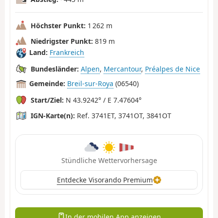
Höchster Punkt:
1 262 m
Niedrigster Punkt:
819 m
Land:
Frankreich
Bundesländer:
Alpen
,
Mercantour
,
Préalpes de Nice
Gemeinde:
Breil-sur-Roya
(06540)
Start/Ziel:
N 43.9242° / E 7.47604°
IGN-Karte(n):
Ref. 3741ET, 3741OT, 3841OT
Stündliche Wettervorhersage
Entdecke Visorando Premium
In der mobilen App anzeigen