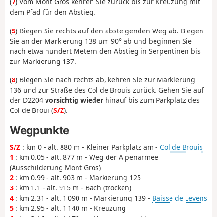
(
7
) Vom Mont Gros kehren Sie zurück bis zur Kreuzung mit
dem Pfad für den Abstieg.
(
5
) Biegen Sie rechts auf den absteigenden Weg ab. Biegen
Sie an der Markierung 138 um 90° ab und beginnen Sie
nach etwa hundert Metern den Abstieg in Serpentinen bis
zur Markierung 137.
(
8
) Biegen Sie nach rechts ab, kehren Sie zur Markierung
136 und zur Straße des Col de Brouis zurück. Gehen Sie auf
der D2204
vorsichtig wieder
hinauf bis zum Parkplatz des
Col de Broui (
S/Z
).
Wegpunkte
S/Z
: km 0 - alt. 880 m - Kleiner Parkplatz am -
Col de Brouis
1
: km 0.05 - alt. 877 m - Weg der Alpenarmee
(Ausschilderung Mont Gros)
2
: km 0.99 - alt. 903 m - Markierung 125
3
: km 1.1 - alt. 915 m - Bach (trocken)
4
: km 2.31 - alt. 1 090 m - Markierung 139 -
Baisse de Levens
5
: km 2.95 - alt. 1 140 m - Kreuzung