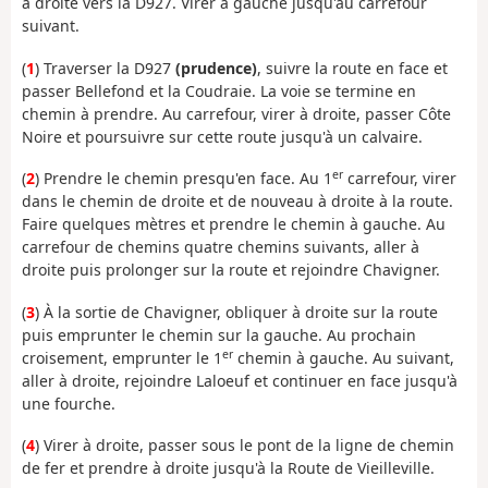
à droite vers la D927. Virer à gauche jusqu'au carrefour
suivant.
(
1
) Traverser la D927
(prudence)
, suivre la route en face et
passer Bellefond et la Coudraie. La voie se termine en
chemin à prendre. Au carrefour, virer à droite, passer Côte
Noire et poursuivre sur cette route jusqu'à un calvaire.
er
(
2
) Prendre le chemin presqu'en face. Au 1
carrefour, virer
dans le chemin de droite et de nouveau à droite à la route.
Faire quelques mètres et prendre le chemin à gauche. Au
carrefour de chemins quatre chemins suivants, aller à
droite puis prolonger sur la route et rejoindre Chavigner.
(
3
) À la sortie de Chavigner, obliquer à droite sur la route
puis emprunter le chemin sur la gauche. Au prochain
er
croisement, emprunter le 1
chemin à gauche. Au suivant,
aller à droite, rejoindre Laloeuf et continuer en face jusqu'à
une fourche.
(
4
) Virer à droite, passer sous le pont de la ligne de chemin
de fer et prendre à droite jusqu'à la Route de Vieilleville.