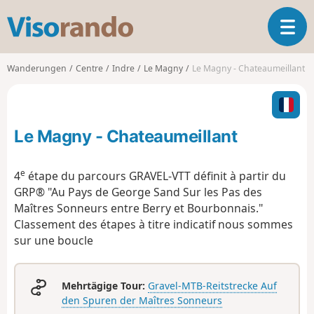
V
T
i
o
s
g
o
Wanderungen
Centre
Indre
Le Magny
Le Magny - Chateaumeillant
g
r
l
a
e
n
n
d
Le Magny - Chateaumeillant
a
o
v
i
e
4
étape du parcours GRAVEL-VTT définit à partir du
g
GRP® "Au Pays de George Sand Sur les Pas des
a
Maîtres Sonneurs entre Berry et Bourbonnais."
t
Classement des étapes à titre indicatif nous sommes
i
o
sur une boucle
n
Mehrtägige Tour:
Gravel-MTB-Reitstrecke Auf
den Spuren der Maîtres Sonneurs