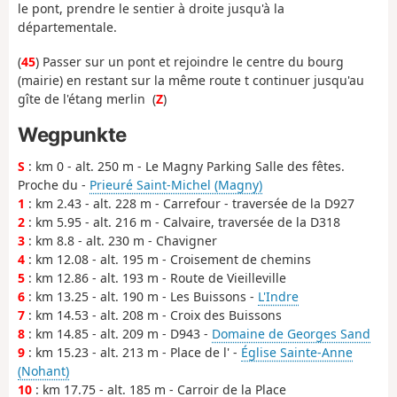
le pont, prendre le sentier à droite jusqu'à la
départementale.
(
45
) Passer sur un pont et rejoindre le centre du bourg
(mairie) en restant sur la même route t continuer jusqu'au
gîte de l'étang merlin (
Z
)
Wegpunkte
S
: km 0 - alt. 250 m - Le Magny Parking Salle des fêtes.
Proche du -
Prieuré Saint-Michel (Magny)
1
: km 2.43 - alt. 228 m - Carrefour - traversée de la D927
2
: km 5.95 - alt. 216 m - Calvaire, traversée de la D318
3
: km 8.8 - alt. 230 m - Chavigner
4
: km 12.08 - alt. 195 m - Croisement de chemins
5
: km 12.86 - alt. 193 m - Route de Vieilleville
6
: km 13.25 - alt. 190 m - Les Buissons -
L'Indre
7
: km 14.53 - alt. 208 m - Croix des Buissons
8
: km 14.85 - alt. 209 m - D943 -
Domaine de Georges Sand
9
: km 15.23 - alt. 213 m - Place de l' -
Église Sainte-Anne
(Nohant)
10
: km 17.75 - alt. 185 m - Carroir de la Place