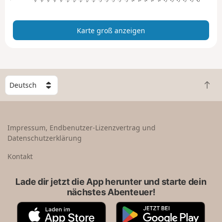
n
z
Karte groß anzeigen
e
i
g
e
n
W
Z
ä
u
h
r
l
ü
e
Impressum, Endbenutzer-Lizenzvertrag und
c
e
Datenschutzerklärung
k
i
n
n
Kontakt
a
L
c
a
Lade dir jetzt die App herunter und starte dein
h
n
nächstes Abenteuer!
o
d
b
A
G
e
p
o