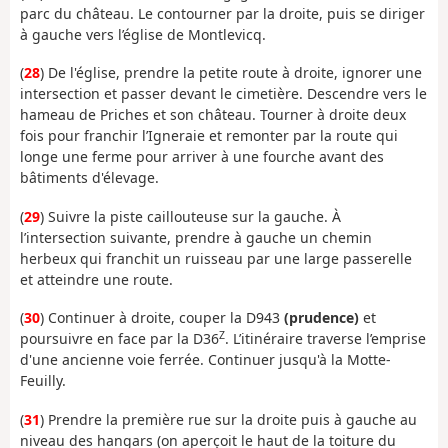
parc du château. Le contourner par la droite, puis se diriger
à gauche vers l’église de Montlevicq.
(
28
) De l'église, prendre la petite route à droite, ignorer une
intersection et passer devant le cimetière. Descendre vers le
hameau de Priches et son château. Tourner à droite deux
fois pour franchir l’Igneraie et remonter par la route qui
longe une ferme pour arriver à une fourche avant des
bâtiments d'élevage.
(
29
) Suivre la piste caillouteuse sur la gauche. À
l’intersection suivante, prendre à gauche un chemin
herbeux qui franchit un ruisseau par une large passerelle
et atteindre une route.
(
30
) Continuer à droite, couper la D943
(prudence)
et
Z
poursuivre en face par la D36
. L’itinéraire traverse l’emprise
d'une ancienne voie ferrée. Continuer jusqu'à la Motte-
Feuilly.
(
31
) Prendre la première rue sur la droite puis à gauche au
niveau des hangars (on aperçoit le haut de la toiture du