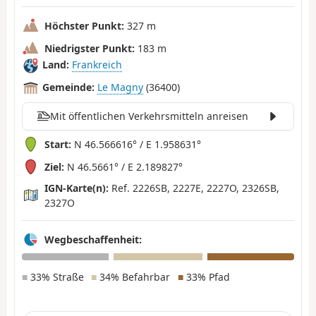
Höchster Punkt:
327 m
Niedrigster Punkt:
183 m
Land:
Frankreich
Gemeinde:
Le Magny
(36400)
Mit öffentlichen Verkehrsmitteln anreisen
Start:
N 46.566616° / E 1.958631°
Ziel:
N 46.5661° / E 2.189827°
IGN-Karte(n):
Ref. 2226SB, 2227E, 2227O, 2326SB,
2327O
Wegbeschaffenheit:
■
33% Straße
■
34% Befahrbar
■
33% Pfad