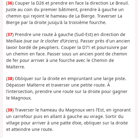
(
36
) Couper la D26 et prendre en face la direction Le Breuil.
Juste au coin du premier bâtiment, prendre à gauche un
chemin qui rejoint le hameau de La Bierge. Traverser La
Bierge par la droite jusqu'à la troisième fourche.
(
37
) Prendre une route à gauche (Sud-Est) en direction de
Meillaie
(vue sur le clocher d’Urciers)
. Passer près d'un ancien
lavoir bordé de peupliers. Couper la D71 et poursuivre par
un chemin en face. Passer sous un ancien pont de chemin
de fer pour arriver à une fourche avec le Chemin de
Malterre.
(
38
) Obliquer sur la droite en empruntant une large piste.
Dépasser Malterre et traverser une petite route. À
l’intersection, prendre une route sur la droite pour gagner
le Magnoux.
(
39
) Traverser le hameau du Magnoux vers l’Est, en ignorant
un carrefour puis en allant à gauche au virage. Sortir du
village pour arriver à une patte d’oie, obliquer sur la droite
et atteindre une route.