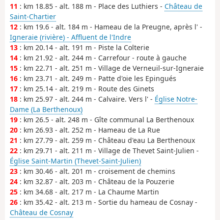
11
: km 18.85 - alt. 188 m - Place des Luthiers -
Château de
Saint-Chartier
12
: km 19.6 - alt. 184 m - Hameau de la Preugne, après l' -
Igneraie (rivière) - Affluent de l'Indre
13
: km 20.14 - alt. 191 m - Piste la Colterie
14
: km 21.92 - alt. 244 m - Carrefour - route à gauche
15
: km 22.71 - alt. 251 m - Village de Verneuil-sur-Igneraie
16
: km 23.71 - alt. 249 m - Patte d'oie les Epingués
17
: km 25.14 - alt. 219 m - Route des Ginets
18
: km 25.97 - alt. 244 m - Calvaire. Vers l' -
Église Notre-
Dame (La Berthenoux)
19
: km 26.5 - alt. 248 m - Gîte communal La Berthenoux
20
: km 26.93 - alt. 252 m - Hameau de La Rue
21
: km 27.79 - alt. 259 m - Château d'eau La Berthenoux
22
: km 29.71 - alt. 211 m - Village de Thevet Saint-Julien -
Église Saint-Martin (Thevet-Saint-Julien)
23
: km 30.46 - alt. 201 m - croisement de chemins
24
: km 32.87 - alt. 203 m - Château de la Pouzerie
25
: km 34.68 - alt. 217 m - La Chaume Martin
26
: km 35.42 - alt. 213 m - Sortie du hameau de Cosnay -
Château de Cosnay