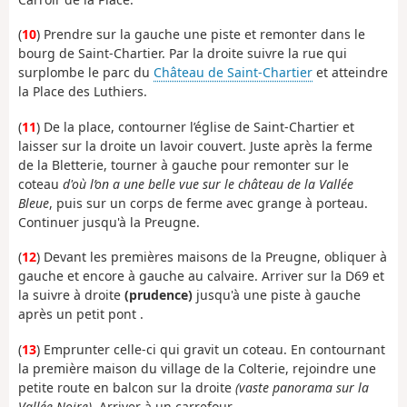
(
10
) Prendre sur la gauche une piste et remonter dans le
bourg de Saint-Chartier. Par la droite suivre la rue qui
surplombe le parc du
Château de Saint-Chartier
et atteindre
la Place des Luthiers.
(
11
) De la place, contourner l’église de Saint-Chartier et
laisser sur la droite un lavoir couvert. Juste après la ferme
de la Bletterie, tourner à gauche pour remonter sur le
coteau
d'où l’on a une belle vue sur le château de la Vallée
Bleue
, puis sur un corps de ferme avec grange à porteau.
Continuer jusqu'à la Preugne.
(
12
) Devant les premières maisons de la Preugne, obliquer à
gauche et encore à gauche au calvaire. Arriver sur la D69 et
la suivre à droite
(prudence)
jusqu'à une piste à gauche
après un petit pont .
(
13
) Emprunter celle-ci qui gravit un coteau. En contournant
la première maison du village de la Colterie, rejoindre une
petite route en balcon sur la droite
(vaste panorama sur la
Vallée Noire)
. Arriver à un carrefour.