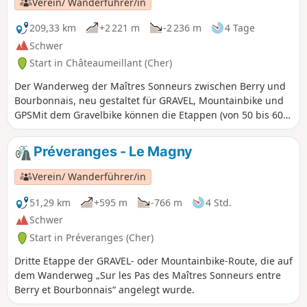
Verein/ Wanderführer/in
209,33 km
+2 221 m
-2 236 m
4 Tage
Schwer
Start in Châteaumeillant (Cher)
Der Wanderweg der Maîtres Sonneurs zwischen Berry und
Bourbonnais, neu gestaltet für GRAVEL, Mountainbike und
GPSMit dem Gravelbike können die Etappen (von 50 bis 60
km) für die Erfahrenen zusammengefasst werden, was etwa
100 km pro Tag entspricht. Da es sich um eine Rundfahrt
Préveranges - Le Magny
handelt, kann der Start in jedem beliebigen Dorf entlang
des Weges erfolgen. Für Reiter sind 8 Etappen vorgesehen.
Verein/ Wanderführer/in
51,29 km
+595 m
-766 m
4 Std.
Schwer
Start in Préveranges (Cher)
Dritte Etappe der GRAVEL- oder Mountainbike-Route, die auf
dem Wanderweg „Sur les Pas des Maîtres Sonneurs entre
Berry et Bourbonnais“ angelegt wurde.