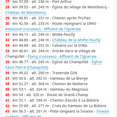
27
: km 37.09 - alt. 236 m - Port Arthur
28
: km 39.03 - alt. 243 m - Église du village de Montlevicq -
Château de Montlevicq
29
: km 40.81 - alt. 231 m - Chemin après Priches
30
: km 42.56 - alt. 233 m - Route rejoignant la D943 -
Rebesson (ruisseau) - Affluent de l'Igneraie
31
: km 44.15 - alt. 249 m - Motte-Feuilly
32
: km 44.66 - alt. 246 m -
Château de la Motte-Feuilly
33
: km 44.89 - alt. 252 m - Calvaire sur la D36a
34
: km 46.61 - alt. 244 m - Entrée dans le village de
Champillet -
Étang (ruisseau) - Affluent de l'Igneraie
35
: km 46.77 - alt. 245 m - Eglise de Champillet -
Église
Saint-Pierre (Champillet)
36
: km 49.02 - alt. 290 m - Traversée D26
37
: km 50.6 - alt. 292 m - Hameau de La Bierge
38
: km 52.27 - alt. 304 m - Chemin de Malterre
39
: km 53.1 - alt. 324 m - Hameau du Magnoux
40
: km 54 - alt. 320 m - Route de Grand Champ
41
: km 55.1 - alt. 299 m - Chemin d'accès à La Bidoire
42
: km 55.69 - alt. 271 m - Croix du hameau de La Bidoire
43
: km 56.5 - alt. 261 m - Piste longeant la Sinaise -
Sinaise
(rivière) - Affluent de