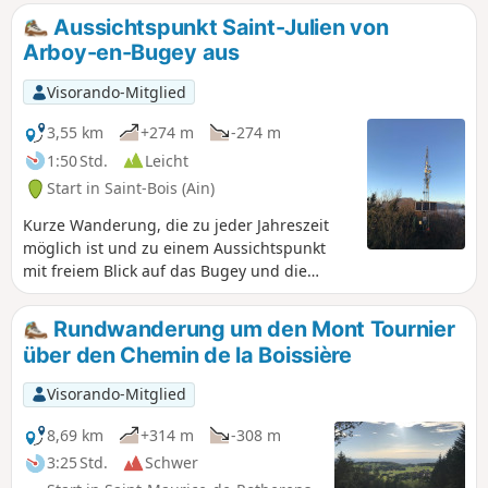
Aussichtspunkt Saint-Julien von
Arboy-en-Bugey aus
Visorando-Mitglied
3,55 km
+274 m
-274 m
1:50 Std.
Leicht
Start in Saint-Bois (Ain)
Kurze Wanderung, die zu jeder Jahreszeit
möglich ist und zu einem Aussichtspunkt
mit freiem Blick auf das Bugey und die
Alpen führt.
Rundwanderung um den Mont Tournier
über den Chemin de la Boissière
Visorando-Mitglied
8,69 km
+314 m
-308 m
3:25 Std.
Schwer