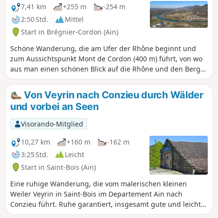
seines Kalksteingrats zu passieren. Sie
7,41 km
+255 m
-254 m
ist zu jeder Jahreszeit möglich, erfordert
2:50 Std.
Mittel
jedoch einen guten Orientierungssinn,
Start in Brégnier-Cordon (Ain)
da einige vergessene Passagen im
Gelände kaum markiert sind und die
Schöne Wanderung, die am Ufer der Rhône beginnt und
Vegetation manchmal den Weg
zum Aussichtspunkt Mont de Cordon (400 m) führt, von wo
versperrt.
aus man einen schönen Blick auf die Rhône und den Berg
Izieu hat. Während des Aufstiegs kommt man an einem
schönen privaten Schloss vorbei und auf dem Rückweg
Von Veyrin nach Conzieu durch Wälder
kann man drei Höhlen sehen, die in prähistorischer Zeit
und vorbei an Seen
bewohnt waren: die Grotte de la Bonne Femme, eine
namenlose Höhle und die Grotte de Liévrin.
Visorando-Mitglied
10,27 km
+160 m
-162 m
3:25 Std.
Leicht
Start in Saint-Bois (Ain)
Eine ruhige Wanderung, die vom malerischen kleinen
Weiler Veyrin in Saint-Bois im Departement Ain nach
Conzieu führt. Ruhe garantiert, insgesamt gute und leicht
begehbare Wege.