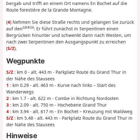
bergab und trifft an einem Ort namens En Bochet auf die
Route forestière de la Grande Montagne.
(
4
) Nehmen Sie diese Straße rechts und gelangen Sie zurück
GR®59
auf den
: Er führt zunächst in Serpentinen einen
Bergrücken hinunter und schwenkt dann nach Westen, um
nach zwei Serpentinen den Ausgangspunkt zu erreichen
(
S/Z
).
Wegpunkte
S/Z
: km 0 - alt. 443 m - Parkplatz Route du Grand Thur in
der Nähe des Stausees
1
: km 0.29 - alt. 463 m - Kurve nach links – Start des
Wanderwegs
2
: km 1.7 - alt. 622 m - Combe in Richtung Nordosten
3
: km 2.09 - alt. 750 m - Hochebene Grand Thur
4
: km 3.94 - alt. 617 m - En Bochet – Kreuzung mit Waldweg
S/Z
: km 5.48 - alt. 443 m - Parkplatz Route du Grand Thur in
der Nähe des Stausees
Hinweise