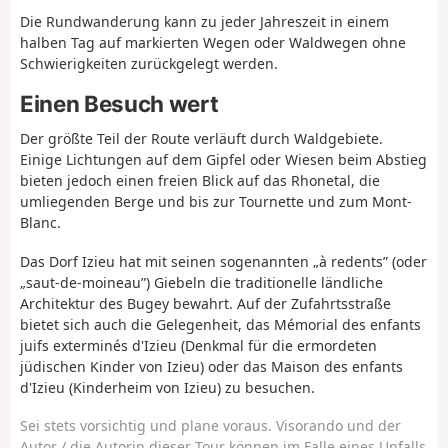
Die Rundwanderung kann zu jeder Jahreszeit in einem
halben Tag auf markierten Wegen oder Waldwegen ohne
Schwierigkeiten zurückgelegt werden.
Einen Besuch wert
Der größte Teil der Route verläuft durch Waldgebiete.
Einige Lichtungen auf dem Gipfel oder Wiesen beim Abstieg
bieten jedoch einen freien Blick auf das Rhonetal, die
umliegenden Berge und bis zur Tournette und zum Mont-
Blanc.
Das Dorf Izieu hat mit seinen sogenannten „à redents” (oder
„saut-de-moineau”) Giebeln die traditionelle ländliche
Architektur des Bugey bewahrt. Auf der Zufahrtsstraße
bietet sich auch die Gelegenheit, das Mémorial des enfants
juifs exterminés d'Izieu (Denkmal für die ermordeten
jüdischen Kinder von Izieu) oder das Maison des enfants
d'Izieu (Kinderheim von Izieu) zu besuchen.
Sei stets vorsichtig und plane voraus. Visorando und der
Autor / die Autorin dieser Tour können im Falle eines Unfalls