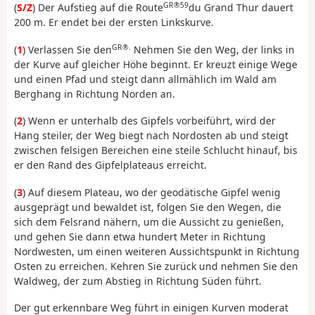
GR®59
(
S/Z
) Der Aufstieg auf die Route
du Grand Thur dauert
200 m. Er endet bei der ersten Linkskurve.
GR®.
(
1
) Verlassen Sie den
Nehmen Sie den Weg, der links in
der Kurve auf gleicher Höhe beginnt. Er kreuzt einige Wege
und einen Pfad und steigt dann allmählich im Wald am
Berghang in Richtung Norden an.
(
2
) Wenn er unterhalb des Gipfels vorbeiführt, wird der
Hang steiler, der Weg biegt nach Nordosten ab und steigt
zwischen felsigen Bereichen eine steile Schlucht hinauf, bis
er den Rand des Gipfelplateaus erreicht.
(
3
) Auf diesem Plateau, wo der geodätische Gipfel wenig
ausgeprägt und bewaldet ist, folgen Sie den Wegen, die
sich dem Felsrand nähern, um die Aussicht zu genießen,
und gehen Sie dann etwa hundert Meter in Richtung
Nordwesten, um einen weiteren Aussichtspunkt in Richtung
Osten zu erreichen. Kehren Sie zurück und nehmen Sie den
Waldweg, der zum Abstieg in Richtung Süden führt.
Der gut erkennbare Weg führt in einigen Kurven moderat