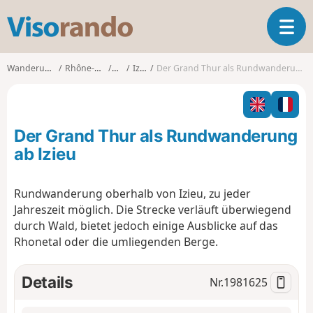
V
T
i
o
s
g
o
Wanderungen
Rhône-Alpes
Ain
Izieu
Der Grand Thur als Rundwanderung ab Izieu
g
r
l
a
e
n
n
d
Der Grand Thur als Rundwanderung
a
o
v
ab Izieu
i
g
Rundwanderung oberhalb von Izieu, zu jeder
a
Jahreszeit möglich. Die Strecke verläuft überwiegend
t
i
durch Wald, bietet jedoch einige Ausblicke auf das
o
Rhonetal oder die umliegenden Berge.
n
Details
Nr.
1981625