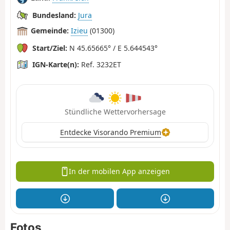
Bundesland:
Jura
Gemeinde:
Izieu
(01300)
Start/Ziel:
N 45.65665° / E 5.644543°
IGN-Karte(n):
Ref. 3232ET
Stündliche Wettervorhersage
Entdecke Visorando Premium
In der mobilen App anzeigen
Fotos