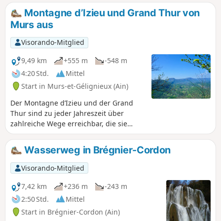
Tal.
Montagne d’Izieu und Grand Thur von
Murs aus
Visorando-Mitglied
9,49 km
+555 m
-548 m
4:20 Std.
Mittel
Start in Murs-et-Gélignieux (Ain)
Der Montagne d’Izieu und der Grand
Thur sind zu jeder Jahreszeit über
zahlreiche Wege erreichbar, die sie
durchziehen. Die hier beschriebene
Rundwanderung führt über angenehme
Wasserweg in Brégnier-Cordon
Waldwege von der Route de Fay aus zu
diesen Zielen.
Visorando-Mitglied
7,42 km
+236 m
-243 m
2:50 Std.
Mittel
Start in Brégnier-Cordon (Ain)