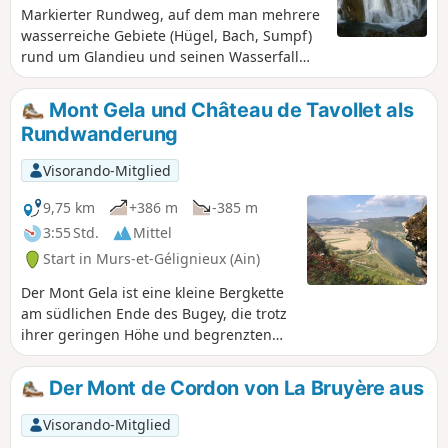
Markierter Rundweg, auf dem man mehrere
wasserreiche Gebiete (Hügel, Bach, Sumpf)
rund um Glandieu und seinen Wasserfall
erkunden kann. Einige Wege sind nicht
gepflegt, siehe Hinweise.
Mont Gela und Château de Tavollet als
Rundwanderung
Visorando-Mitglied
9,75 km
+386 m
-385 m
3:55 Std.
Mittel
Start in Murs-et-Gélignieux (Ain)
Der Mont Gela ist eine kleine Bergkette
am südlichen Ende des Bugey, die trotz
ihrer geringen Höhe und begrenzten
Ausdehnung eine Vielzahl von Routen
bietet. Die vorgeschlagene
Der Mont de Cordon von La Bruyère aus
Rundwanderung führt zu den
wichtigsten Sehenswürdigkeiten und
Visorando-Mitglied
bemüht sich, die Aussichtspunkte