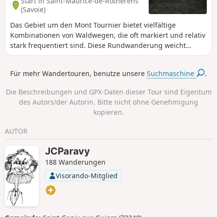
Start in Saint-Maurice-de-Rotherens
(Savoie)
Das Gebiet um den Mont Tournier bietet vielfältige
Kombinationen von Waldwegen, die oft markiert und relativ
stark frequentiert sind. Diese Rundwanderung weicht
teilweise davon ab, um einen alten Durchgang zwischen
zwei Ebenen der die Rhône überragenden Felswand zu
Für mehr Wandertouren, benutze unsere
Suchmaschine
.
entdecken, der den Weg zum „Trou de la Mule“ und zur
„Grotte de Jean Gonet“ ermöglicht – Orte, die nur wenigen
Die Beschreibungen und GPX-Daten dieser Tour sind Eigentum
Eingeweihten und einigen Jägern bekannt sind. Achtung:
des Autors/der Autorin. Bitte nicht ohne Genehmigung
Die Route ist in schlechtem Zustand und teilweise schwer
kopieren.
zu erkennen: siehe Praktische Informationen
AUTOR
JCParavy
188 Wanderungen
Visorando-Mitglied