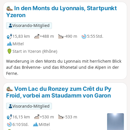
von Wiesen.
In den Monts du Lyonnais, Startpunkt
Yzeron
Visorando-Mitglied
15,83 km
+488 m
-490 m
5:55 Std.
Mittel
Start in Yzeron (Rhône)
Wanderung in den Monts du Lyonnais mit herrlichem Blick
auf das Brévenne- und das Rhonetal und die Alpen in der
Ferne.
Vom Lac du Ronzey zum Crêt du Py
Froid, vorbei am Staudamm von Garon
Visorando-Mitglied
16,15 km
+530 m
-533 m
6:10 Std.
Mittel