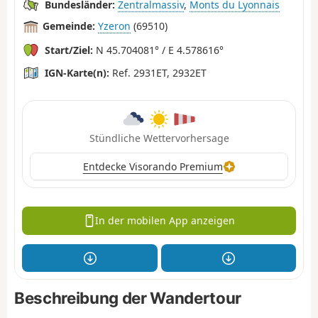
Bundesländer:
Zentralmassiv
,
Monts du Lyonnais
Gemeinde:
Yzeron
(69510)
Start/Ziel:
N 45.704081° / E 4.578616°
IGN-Karte(n):
Ref. 2931ET, 2932ET
Stündliche Wettervorhersage
Entdecke Visorando Premium
In der mobilen App anzeigen
Beschreibung der Wandertour