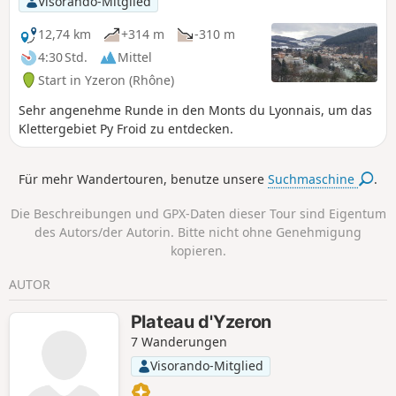
Visorando-Mitglied
Wanderer ist, ermöglicht es, das bei
Kletterern sehr beliebte Bouldergebiet Py
12,74 km
+314 m
-310 m
Froid sowie die romanische Kapelle
4:30 Std.
Mittel
Châteauvieux und einen kleinen Wasserfall
Start in Yzeron (Rhône)
(bei Regen) zu entdecken. Man wechselt
mehrmals den Hang mit sehr
Sehr angenehme Runde in den Monts du Lyonnais, um das
unterschiedlichem Charme, von
Klettergebiet Py Froid zu entdecken.
Nadelwäldern an den Nordhängen bis hin
zu den sehr laubreichen Südhängen. Diese
Für mehr Wandertouren, benutze unsere
Suchmaschine
.
Wanderung kann zu einem wahrhaft
märchenhaften Erlebnis werden, ganz im
Die Beschreibungen und GPX-Daten dieser Tour sind Eigentum
Stil der „Table Ronde du 69“, wo die Druiden,
des Autors/der Autorin. Bitte nicht ohne Genehmigung
die Ritter der Tafelrunde, die Seeräin oder
kopieren.
Merlin durchaus alle aus Lyon stammen
könnten. Auf jeden Fall ist sicher, dass „La
AUTOR
Dame“, nicht die Seeräin, sondern die von
Châteauvieux, in dieser berühmten Kapelle
Plateau d'Yzeron
gut ruhen würde.
7 Wanderungen
Visorando-Mitglied