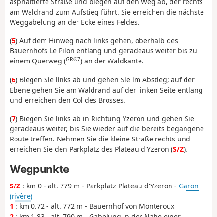
asphaltierte Straße und biegen auf den Weg ab, der rechts
am Waldrand zum Aufstieg führt. Sie erreichen die nächste
Weggabelung an der Ecke eines Feldes.
(
5
) Auf dem Hinweg nach links gehen, oberhalb des
Bauernhofs Le Pilon entlang und geradeaus weiter bis zu
GR®7
einem Querweg (
) an der Waldkante.
(
6
) Biegen Sie links ab und gehen Sie im Abstieg; auf der
Ebene gehen Sie am Waldrand auf der linken Seite entlang
und erreichen den Col des Brosses.
(
7
) Biegen Sie links ab in Richtung Yzeron und gehen Sie
geradeaus weiter, bis Sie wieder auf die bereits begangene
Route treffen. Nehmen Sie die kleine Straße rechts und
erreichen Sie den Parkplatz des Plateau d'Yzeron (
S/Z
).
Wegpunkte
S/Z
: km 0 - alt. 779 m - Parkplatz Plateau d'Yzeron -
Garon
(rivère)
1
: km 0.72 - alt. 772 m - Bauernhof von Monteroux
2
: km 1.83 - alt. 790 m - Gabelung in der Nähe einer