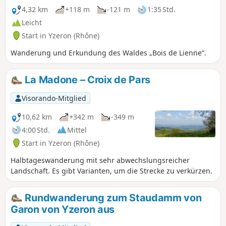
4,32 km
+118 m
-121 m
1:35 Std.
Leicht
Start in Yzeron (Rhône)
Wanderung und Erkundung des Waldes „Bois de Lienne“.
La Madone – Croix de Pars
Visorando-Mitglied
10,62 km
+342 m
-349 m
4:00 Std.
Mittel
Start in Yzeron (Rhône)
Halbtageswanderung mit sehr abwechslungsreicher
Landschaft. Es gibt Varianten, um die Strecke zu verkürzen.
Rundwanderung zum Staudamm von
Garon von Yzeron aus