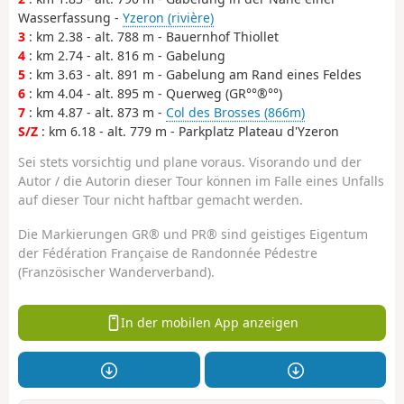
Wasserfassung -
Yzeron (rivière)
3
: km 2.38 - alt. 788 m - Bauernhof Thiollet
4
: km 2.74 - alt. 816 m - Gabelung
5
: km 3.63 - alt. 891 m - Gabelung am Rand eines Feldes
6
: km 4.04 - alt. 895 m - Querweg (GR°°®°°)
7
: km 4.87 - alt. 873 m -
Col des Brosses (866m)
S/Z
: km 6.18 - alt. 779 m - Parkplatz Plateau d'Yzeron
Sei stets vorsichtig und plane voraus. Visorando und der
Autor / die Autorin dieser Tour können im Falle eines Unfalls
auf dieser Tour nicht haftbar gemacht werden.
Die Markierungen GR® und PR® sind geistiges Eigentum
der Fédération Française de Randonnée Pédestre
(Französischer Wanderverband).
In der mobilen App anzeigen