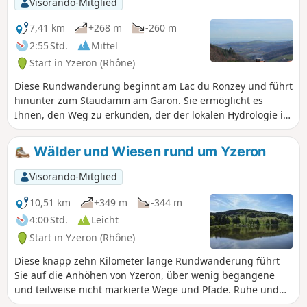
Visorando-Mitglied
7,41 km
+268 m
-260 m
2:55 Std.
Mittel
Start in Yzeron (Rhône)
Diese Rundwanderung beginnt am Lac du Ronzey und führt
hinunter zum Staudamm am Garon. Sie ermöglicht es
Ihnen, den Weg zu erkunden, der der lokalen Hydrologie im
Zusammenhang mit dem ländlichen Leben zu Beginn des
20. Jahrhunderts gewidmet ist.
Wälder und Wiesen rund um Yzeron
Visorando-Mitglied
10,51 km
+349 m
-344 m
4:00 Std.
Leicht
Start in Yzeron (Rhône)
Diese knapp zehn Kilometer lange Rundwanderung führt
Sie auf die Anhöhen von Yzeron, über wenig begangene
und teilweise nicht markierte Wege und Pfade. Ruhe und
Grün stehen auf dem Programm, in Wäldern oder inmitten