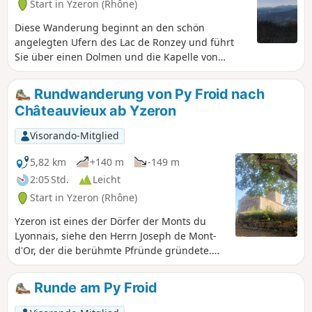
Start in Yzeron (Rhône)
Diese Wanderung beginnt an den schön
angelegten Ufern des Lac de Ronzey und führt
Sie über einen Dolmen und die Kapelle von
Châteauvieux zu ihrem höchsten Punkt, dem Crêt
du Py Froid. Schließlich gelangen Sie zum
Rundwanderung von Py Froid nach
Staudamm am Garon. Während Ihrer gesamten
Châteauvieux ab Yzeron
Wanderung begleiten Sie herrliche Ausblicke auf
die Mont du Lyonnais und die Metropole Lyon.
Visorando-Mitglied
5,82 km
+140 m
-149 m
2:05 Std.
Leicht
Start in Yzeron (Rhône)
Yzeron ist eines der Dörfer der Monts du
Lyonnais, siehe den Herrn Joseph de Mont-
d'Or, der die berühmte Pfründe gründete.
Die Landschaft ist schön hügelig und
wechselt zwischen Wegen und Pfaden
Runde am Py Froid
inmitten bewaldeter Abschnitte. Diese
Wanderung, deren Start am Parkplatz für