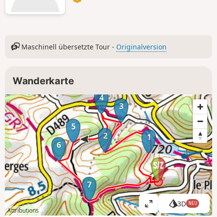
Maschinell übersetzte Tour -
Originalversion
Wanderkarte
4
3
5
2
1
6
7
3D
NEU
K
Attributions