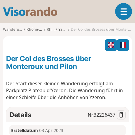
V
T
i
o
s
g
o
Wanderungen
Rhône-Alpes
Rhône
Yzeron
Der Col des Brosses über Monteroux und Pilon
g
r
l
a
e
n
n
d
Der Col des Brosses über
a
o
v
Monteroux und Pilon
i
g
Der Start dieser kleinen Wanderung erfolgt am
a
Parkplatz Plateau d'Yzeron. Die Wanderung führt in
t
i
einer Schleife über die Anhöhen von Yzeron.
o
n
Details
Nr.
32226437
Erstelldatum
03 Apr 2023