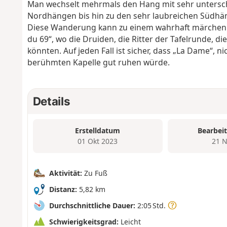
Man wechselt mehrmals den Hang mit sehr untersc
Nordhängen bis hin zu den sehr laubreichen Südhä
Diese Wanderung kann zu einem wahrhaft märchenhaf
du 69“, wo die Druiden, die Ritter der Tafelrunde, 
könnten. Auf jeden Fall ist sicher, dass „La Dame“, n
berühmten Kapelle gut ruhen würde.
Details
Erstelldatum
Bearbei
01 Okt 2023
21 N
Aktivität:
Zu Fuß
Distanz:
5,82 km
Durchschnittliche Dauer:
2:05 Std.
Schwierigkeitsgrad:
Leicht