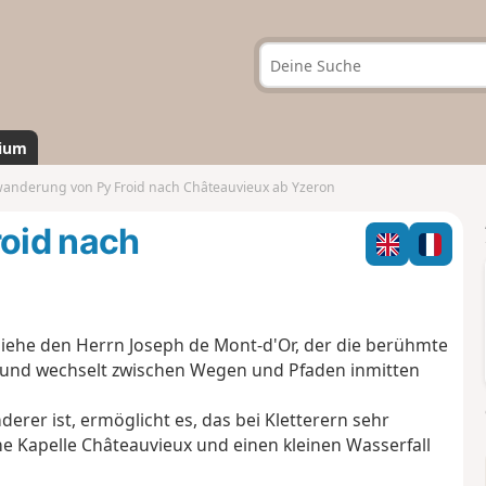
ium
nderung von Py Froid nach Châteauvieux ab Yzeron
oid nach
 siehe den Herrn Joseph de Mont-d'Or, der die berühmte
g und wechselt zwischen Wegen und Pfaden inmitten
rer ist, ermöglicht es, das bei Kletterern sehr
he Kapelle Châteauvieux und einen kleinen Wasserfall