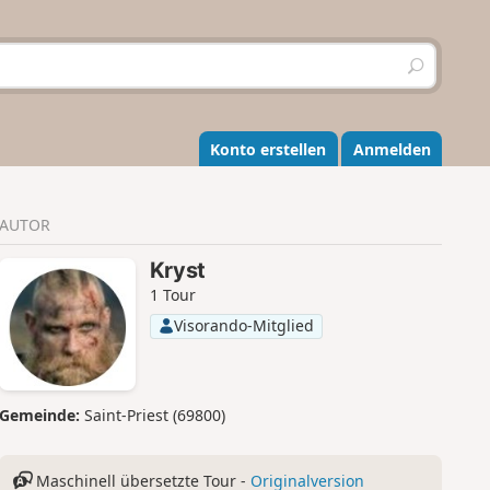
S
u
c
h
e
Konto erstellen
Anmelden
n
AUTOR
Kryst
1 Tour
Visorando-Mitglied
Gemeinde:
Saint-Priest (69800)
Maschinell übersetzte Tour -
Originalversion