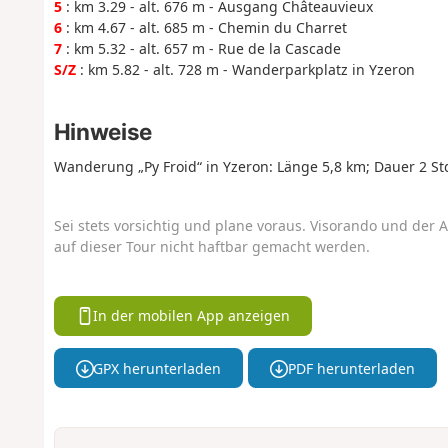
5
: km 3.29 - alt. 676 m - Ausgang Châteauvieux
6
: km 4.67 - alt. 685 m - Chemin du Charret
7
: km 5.32 - alt. 657 m - Rue de la Cascade
S/Z
: km 5.82 - alt. 728 m - Wanderparkplatz in Yzeron
Hinweise
Wanderung „Py Froid“ in Yzeron: Länge 5,8 km; Dauer 2 St
Sei stets vorsichtig und plane voraus. Visorando und der A
auf dieser Tour nicht haftbar gemacht werden.
In der mobilen App anzeigen
GPX herunterladen
PDF herunterladen