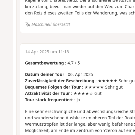
Kapelle von Châteauvieux. Der anschließende Abschnitt
km zu lang, bevor man wieder auf den Weg zum Charr
den Reiz dieses zweiten Teils der Wanderung, was sch
Maschinell übersetzt
14 Apr 2025 um 11:18
Gesamtbewertung
:
4.7
/
5
Datum deiner Tour
: 06. Apr 2025
Zuverlässigkeit der Beschreibung
: ★★★★★ Sehr gu
Bequemes Folgen der Tour
: ★★★★★ Sehr gut
Attraktivität der Tour
: ★★★★☆ Gut
Tour stark frequentiert
: Ja
Eine sehr erschwingliche und abwechslungsreiche Str
und wunderschöne Ausblicke im oberen Teil der Route.
Wermutstropfen ist der lange, aber wenig befahrene 
Möglichkeit, am Ende im Zentrum von Yzeron auf einer