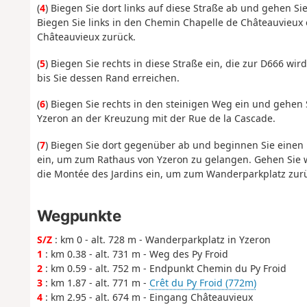
(
4
) Biegen Sie dort links auf diese Straße ab und gehen S
Biegen Sie links in den Chemin Chapelle de Châteauvieux 
Châteauvieux zurück.
(
5
) Biegen Sie rechts in diese Straße ein, die zur D666 wir
bis Sie dessen Rand erreichen.
(
6
) Biegen Sie rechts in den steinigen Weg ein und gehen 
Yzeron an der Kreuzung mit der Rue de la Cascade.
(
7
) Biegen Sie dort gegenüber ab und beginnen Sie einen r
ein, um zum Rathaus von Yzeron zu gelangen. Gehen Sie we
die Montée des Jardins ein, um zum Wanderparkplatz zur
Wegpunkte
S/Z
: km 0 - alt. 728 m - Wanderparkplatz in Yzeron
1
: km 0.38 - alt. 731 m - Weg des Py Froid
2
: km 0.59 - alt. 752 m - Endpunkt Chemin du Py Froid
3
: km 1.87 - alt. 771 m -
Crêt du Py Froid (772m)
4
: km 2.95 - alt. 674 m - Eingang Châteauvieux