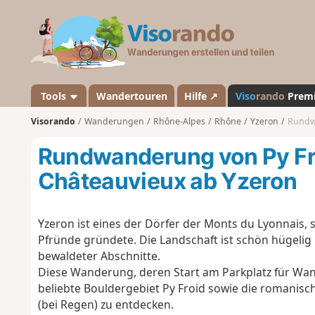
V
i
s
o
r
a
Tools
Wandertouren
Hilfe ↗
Viso
rando
Prem
n
Visorando
Wanderungen
Rhône-Alpes
Rhône
Yzeron
Rundwa
d
o
Rundwanderung von Py Fr
Châteauvieux ab Yzeron
Yzeron ist eines der Dörfer der Monts du Lyonnais,
Pfründe gründete. Die Landschaft ist schön hügeli
bewaldeter Abschnitte.
Diese Wanderung, deren Start am Parkplatz für Wande
beliebte Bouldergebiet Py Froid sowie die romanisc
(bei Regen) zu entdecken.