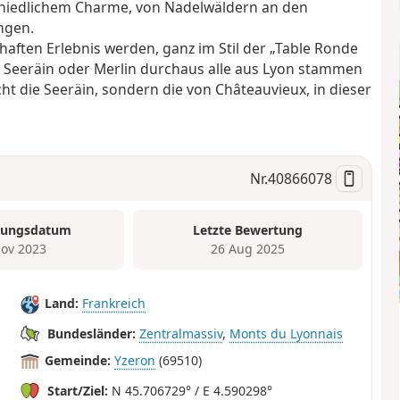
hiedlichem Charme, von Nadelwäldern an den
ngen.
ten Erlebnis werden, ganz im Stil der „Table Ronde
die Seeräin oder Merlin durchaus alle aus Lyon stammen
icht die Seeräin, sondern die von Châteauvieux, in dieser
Nr.
40866078
tungsdatum
Letzte Bewertung
ov 2023
26 Aug 2025
Land:
Frankreich
Bundesländer:
Zentralmassiv
,
Monts du Lyonnais
Gemeinde:
Yzeron
(69510)
Start/Ziel:
N 45.706729° / E 4.590298°