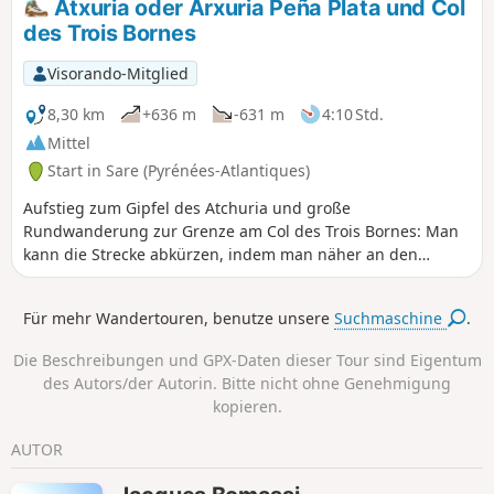
Atxuria oder Arxuria Peña Plata und Col
des Trois Bornes
Visorando-Mitglied
8,30 km
+636 m
-631 m
4:10 Std.
Mittel
Start in Sare (Pyrénées-Atlantiques)
Aufstieg zum Gipfel des Atchuria und große
Rundwanderung zur Grenze am Col des Trois Bornes: Man
kann die Strecke abkürzen, indem man näher an den
Südfelsen des Gipfels entlanggeht.
Für mehr Wandertouren, benutze unsere
Suchmaschine
.
Die Beschreibungen und GPX-Daten dieser Tour sind Eigentum
des Autors/der Autorin. Bitte nicht ohne Genehmigung
kopieren.
AUTOR