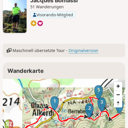
Jacques Bomassi
51 Wanderungen
Visorando-Mitglied
Maschinell übersetzte Tour -
Originalversion
Wanderkarte
5
1
3
4
2