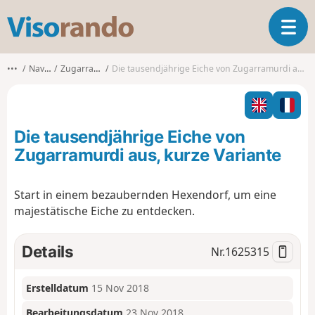
V
T
i
o
s
g
o
•••
Navarra
Zugarramurdi
Die tausendjährige Eiche von Zugarramurdi aus, kurze Variante
g
r
l
a
e
n
n
d
Die tausendjährige Eiche von
a
o
v
Zugarramurdi aus, kurze Variante
i
g
Start in einem bezaubernden Hexendorf, um eine
a
majestätische Eiche zu entdecken.
t
i
o
Details
Nr.
1625315
n
Erstelldatum
15 Nov 2018
Bearbeitungsdatum
23 Nov 2018