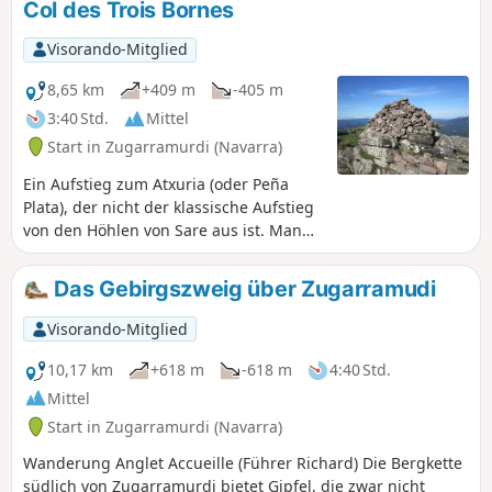
Col des Trois Bornes
Visorando-Mitglied
8,65 km
+409 m
-405 m
3:40 Std.
Mittel
Start in Zugarramurdi (Navarra)
Ein Aufstieg zum Atxuria (oder Peña
Plata), der nicht der klassische Aufstieg
von den Höhlen von Sare aus ist. Man
wandert auf sehr schönen Wegen,
entdeckt prähistorische Überreste, folgt
Das Gebirgszweig über Zugarramudi
dem Verlauf der Grenze mit einigen
Grenzsteinen und befindet sich oft
Visorando-Mitglied
mitten im Wald. Zur Information: IBP =
51
10,17 km
+618 m
-618 m
4:40 Std.
Mittel
Start in Zugarramurdi (Navarra)
Wanderung Anglet Accueille (Führer Richard) Die Bergkette
südlich von Zugarramurdi bietet Gipfel, die zwar nicht