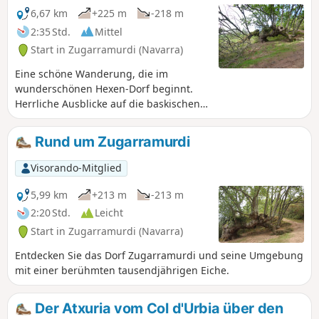
6,67 km
+225 m
-218 m
2:35 Std.
Mittel
Start in Zugarramurdi (Navarra)
Eine schöne Wanderung, die im
wunderschönen Hexen-Dorf beginnt.
Herrliche Ausblicke auf die baskischen
Gipfel und in der Ferne auf den Ozean.
Rund um Zugarramurdi
Visorando-Mitglied
5,99 km
+213 m
-213 m
2:20 Std.
Leicht
Start in Zugarramurdi (Navarra)
Entdecken Sie das Dorf Zugarramurdi und seine Umgebung
mit einer berühmten tausendjährigen Eiche.
Der Atxuria vom Col d'Urbia über den