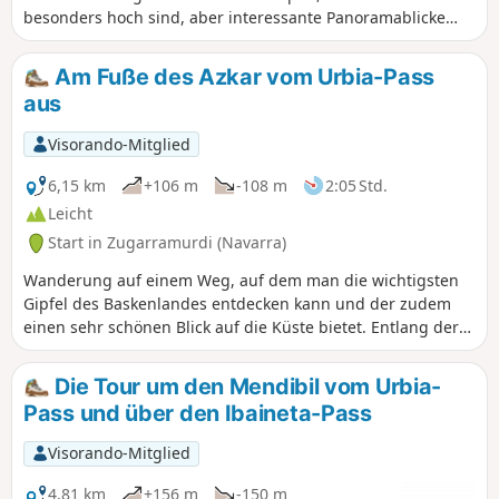
besonders hoch sind, aber interessante Panoramablicke
bieten. Die heutige Wanderung, die es so noch nie gegeben
hat, lädt zu kurzen Aufstiegen auf fünf dieser Gipfel ein:
Am Fuße des Azkar vom Urbia-Pass
Mendibil, Airagarri, Atxuria, Aizparaz und Arleun.
aus
Visorando-Mitglied
6,15 km
+106 m
-108 m
2:05 Std.
Leicht
Start in Zugarramurdi (Navarra)
Wanderung auf einem Weg, auf dem man die wichtigsten
Gipfel des Baskenlandes entdecken kann und der zudem
einen sehr schönen Blick auf die Küste bietet. Entlang der
Strecke stehen wunderschöne alte Eichen. Die Pottocks (frei
lebende baskische Pferde) sind sehr freundlich.
Die Tour um den Mendibil vom Urbia-
Pass und über den Ibaineta-Pass
Visorando-Mitglied
4,81 km
+156 m
-150 m