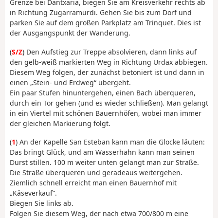
Grenze bei Dantxaria, biegen Sie am Kreisverkehr rechts ab
in Richtung Zugarramurdi. Gehen Sie bis zum Dorf und
parken Sie auf dem großen Parkplatz am Trinquet. Dies ist
der Ausgangspunkt der Wanderung.
(
S/Z
) Den Aufstieg zur Treppe absolvieren, dann links auf
den gelb-weiß markierten Weg in Richtung Urdax abbiegen.
Diesem Weg folgen, der zunächst betoniert ist und dann in
einen „Stein- und Erdweg“ übergeht.
Ein paar Stufen hinuntergehen, einen Bach überqueren,
durch ein Tor gehen (und es wieder schließen). Man gelangt
in ein Viertel mit schönen Bauernhöfen, wobei man immer
der gleichen Markierung folgt.
(
1
) An der Kapelle San Esteban kann man die Glocke läuten:
Das bringt Glück, und am Wasserhahn kann man seinen
Durst stillen. 100 m weiter unten gelangt man zur Straße.
Die Straße überqueren und geradeaus weitergehen.
Ziemlich schnell erreicht man einen Bauernhof mit
„Käseverkauf“.
Biegen Sie links ab.
Folgen Sie diesem Weg, der nach etwa 700/800 m eine