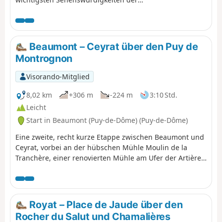
Gemeinde sowie Informationen zu ihrer
Geschichte und ihrem Kulturerbe
entdecken können. Suchen Sie das Plakat
„Au fil de nos histoires” (Im Laufe unserer
Beaumont – Ceyrat über den Puy de
Geschichte) auf dem Vorplatz der Kirche
Montrognon
und scannen Sie den QR-Code, um das
Spiel zu starten (kostenlos, keine
Visorando-Mitglied
Anmeldung, keine App zum
Herunterladen). Sie können zwischen der
8,02 km
+306 m
-224 m
3:10 Std.
Route „Erwachsene” und der Route
Leicht
„Erwachsene + Kinder” wählen (mit
Start in Beaumont (Puy-de-Dôme) (Puy-de-Dôme)
zusätzlichen Fragen für Kinder von 6 bis 11
Jahren). Die folgende Beschreibung
Eine zweite, recht kurze Etappe zwischen Beaumont und
bezieht sich nur auf die Route
Ceyrat, vorbei an der hübschen Mühle Moulin de la
„Erwachsene”.
Tranchère, einer renovierten Mühle am Ufer der Artière,
dann über den Gipfel des Puy de Montrognon, der von
einem Turm gekrönt wird, einem Überrest einer
mittelalterlichen Burg.
Royat – Place de Jaude über den
Rocher du Salut und Chamalières