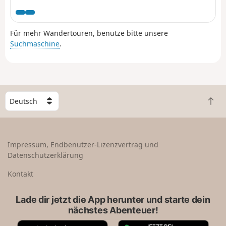
Montaudoux, im Kastanienwald von Beaumont und in
den kleinen Parks entlang der Artière.
Für mehr Wandertouren, benutze bitte unsere
Suchmaschine
.
W
Z
ä
u
h
r
l
ü
e
Impressum, Endbenutzer-Lizenzvertrag und
c
e
Datenschutzerklärung
k
i
n
n
Kontakt
a
L
c
a
Lade dir jetzt die App herunter und starte dein
h
n
nächstes Abenteuer!
o
d
b
A
G