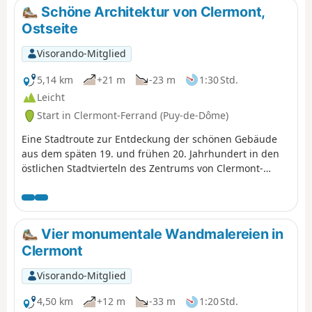
zum Puy de la Vache mit ihrem
Schöne Architektur von Clermont,
herrlichen Panorama, um schließlich
Ostseite
zur Cassière und ihrem See zu
gelangen. Achtung: Der Zugang zu
Visorando-Mitglied
den Gipfeln des Puys de la Vache
und Lassolas ist wegen Bauarbeiten
5,14 km
+21 m
-23 m
1:30 Std.
zwischen Frühjahr 2026 und Anfang
Leicht
2028 gesperrt. Achtung: Der
Start in Clermont-Ferrand (Puy-de-Dôme)
Parkplatz von Montlosier ist zwischen
August 2025 und 2027 wegen
Eine Stadtroute zur Entdeckung der schönen Gebäude
Bauarbeiten geschlossen.
aus dem späten 19. und frühen 20. Jahrhundert in den
östlichen Stadtvierteln des Zentrums von Clermont-
Ferrand.
Vier monumentale Wandmalereien in
Clermont
Visorando-Mitglied
4,50 km
+12 m
-33 m
1:20 Std.