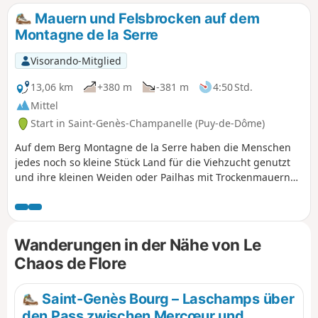
wird von der Tierwelt sehr geschätzt, insbesondere von
Mauern und Felsbrocken auf dem
Zugvögeln, die zahlreich an diesem Ort Rast machen.
Montagne de la Serre
Visorando-Mitglied
13,06 km
+380 m
-381 m
4:50 Std.
Mittel
Start in Saint-Genès-Champanelle (Puy-de-Dôme)
Auf dem Berg Montagne de la Serre haben die Menschen
jedes noch so kleine Stück Land für die Viehzucht genutzt
und ihre kleinen Weiden oder Pailhas mit Trockenmauern
umgeben, die den Hirten bei schlechtem Wetter als
Unterschlupf dienten. An den Hängen findet man auch
Felsformationen wie den Chaos de Flore am Ufer des Auzon,
in dessen Mitte ein schöner Dolmen errichtet wurde.
Wanderungen in der Nähe von Le
Chaos de Flore
Saint-Genès Bourg – Laschamps über
den Pass zwischen Mercœur und