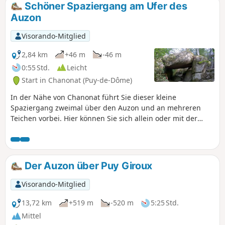
Schöner Spaziergang am Ufer des
Auzon
Visorando-Mitglied
2,84 km
+46 m
-46 m
0:55 Std.
Leicht
Start in Chanonat (Puy-de-Dôme)
In der Nähe von Chanonat führt Sie dieser kleine
Spaziergang zweimal über den Auzon und an mehreren
Teichen vorbei. Hier können Sie sich allein oder mit der
Familie im Wald die Beine vertreten. Anmerkung des
Moderators: Einige Orientierungsschwierigkeiten auf dieser
Strecke. Siehe Bewertungen.
Der Auzon über Puy Giroux
Visorando-Mitglied
13,72 km
+519 m
-520 m
5:25 Std.
Mittel