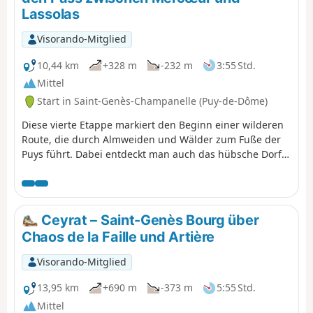
Lassolas
Visorando-Mitglied
10,44 km
+328 m
-232 m
3:55 Std.
Mittel
Start in Saint-Genès-Champanelle (Puy-de-Dôme)
Diese vierte Etappe markiert den Beginn einer wilderen
Route, die durch Almweiden und Wälder zum Fuße der
Puys führt. Dabei entdeckt man auch das hübsche Dorf
Beaune le Chaud mit seinem schönen traditionellen
architektonischen Erbe.
Ceyrat – Saint-Genès Bourg über
Chaos de la Faille und Artière
Visorando-Mitglied
13,95 km
+690 m
-373 m
5:55 Std.
Mittel