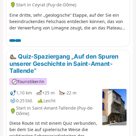
Start in Ceyrat (Puy-de-Dôme)
Eine dritte, sehr „geologische” Etappe, auf der Sie ein
beeindruckendes Felschaos entdecken können, das von
der Verwerfung von Limagne zeugt, die an das Plateau
des Dômes grenzt, sowie die kleinen Schluchten von
Artière. Die Route ermöglicht es Ihnen auch, Ceyrat
weiter zu erkunden, indem Sie seinen zweiten alten
Ortsteil, Boisséjour, besuchen.
Quiz-Spaziergang „Auf den Spuren
unserer Geschichte in Saint-Amant-
Tallende”
Touristiker/in
1,10 km
+25 m
-22 m
0:25 Std.
Leicht
Start in Saint-Amant-Tallende (Puy-de-
Dôme)
Diese Route ist mit einem Quiz verbunden,
bei dem Sie auf spielerische Weise die
wichtigsten Sehenswürdigkeiten der