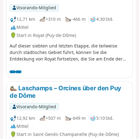
Visorando-Mitglied
12,71 km
+310 m
-466 m
4:30 Std.
Mittel
Start in Royat (Puy-de-Dôme)
Auf dieser siebten und letzten Etappe, die teilweise
durch städtisches Gebiet führt, können Sie die
Entdeckung von Royat fortsetzen, die Sie am Ende der
vorherigen Etappe begonnen haben, zunächst auf den
bewaldeten Anhöhen der Gemeinde, vorbei am
Felsvorsprung Rocher du Salut, dann durch die Straßen
und den Park des Thermalviertels mit seiner schönen
Laschamps – Orcines über den Puy
Badearchitektur. Auf dem Rückweg nach Clermont
de Dôme
können Sie schließlich das Zentrum von Chamalières
entdecken.
Visorando-Mitglied
12,92 km
+507 m
-649 m
5:10 Std.
Mittel
Start in Saint-Genès-Champanelle (Puy-de-Dôme)