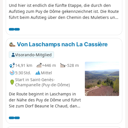
Und hier ist endlich die fünfte Etappe, die durch den
Aufstieg zum Puy de Dôme gekennzeichnet ist. Die Route
führt beim Aufstieg über den Chemin des Muletiers und
dann über den Sentier des Chèvres hinunter nach
Orcines. Vom höchsten Punkt dieser Etappe aus hat man
natürlich einen weiten Blick über die Metropole
Clermont-Ferrand, die Bergkette Chaînes, die
Von Laschamps nach La Cassière
Combrailles, das Plateau des Dôme und das Massif du
Sancy.
Visorando-Mitglied
14,91 km
+446 m
-528 m
5:30 Std.
Mittel
Start in Saint-Genès-
Champanelle (Puy-de-Dôme)
Die Route beginnt in Laschamps in
der Nähe des Puy de Dôme und führt
Sie zum Dorf Beaune le Chaud, dann
auf den
FernwanderwegenGR®®4undGR®®
30hinauf zum Puy de Lassolas und