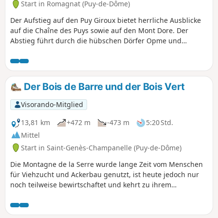
Start in Romagnat (Puy-de-Dôme)
Der Aufstieg auf den Puy Giroux bietet herrliche Ausblicke
auf die Chaîne des Puys sowie auf den Mont Dore. Der
Abstieg führt durch die hübschen Dörfer Opme und
Chanonat bis zu den Ufern des Auzon und zum Chaos de la
Flore. Ein kurzer Abstecher über das Plateau de Redon, um
zurückzukehren.
Der Bois de Barre und der Bois Vert
Visorando-Mitglied
13,81 km
+472 m
-473 m
5:20 Std.
Mittel
Start in Saint-Genès-Champanelle (Puy-de-Dôme)
Die Montagne de la Serre wurde lange Zeit vom Menschen
für Viehzucht und Ackerbau genutzt, ist heute jedoch nur
noch teilweise bewirtschaftet und kehrt zu ihrem
ursprünglichen Zustand zurück, einer Abwechslung von
Wiesen, Brachland und Wäldern, die man auf dieser
Wanderung entdecken kann. Diese landschaftliche Vielfalt