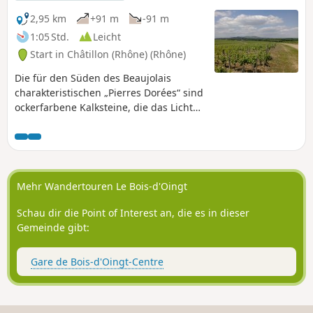
2,95 km
+91 m
-91 m
1:05 Std.
Leicht
Start in Châtillon (Rhône) (Rhône)
Die für den Süden des Beaujolais
charakteristischen „Pierres Dorées“ sind
ockerfarbene Kalksteine, die das Licht
besonders stark reflektieren und den
Gebäuden ein goldenes Aussehen
verleihen. Dieser kurze Spaziergang
besteht aus zwei sich ergänzenden
Teilen: zum einen einem Rundgang
Mehr Wandertouren Le Bois-d'Oingt
durch die Gassen, Pfade und Treppen
des Dorfes mit der Kapelle Notre-Dame
Schau dir die Point of Interest an, die es in dieser
de Bon-Secours als Höhepunkt und zum
Gemeinde gibt:
anderen einem Weg durch die
Weinberge bis zu einem schönen
Gare de Bois-d'Oingt-Centre
Aussichtspunkt.