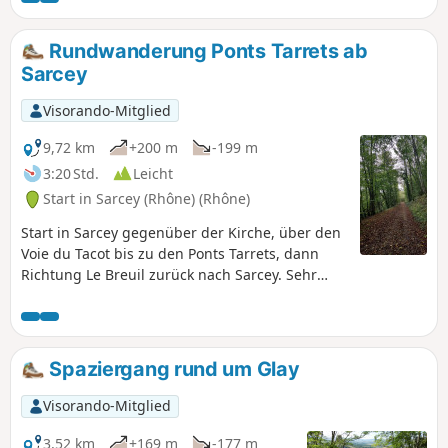
Rundwanderung Ponts Tarrets ab
Sarcey
Visorando-Mitglied
9,72 km
+200 m
-199 m
3:20 Std.
Leicht
Start in Sarcey (Rhône) (Rhône)
Start in Sarcey gegenüber der Kirche, über den
Voie du Tacot bis zu den Ponts Tarrets, dann
Richtung Le Breuil zurück nach Sarcey. Sehr
schöner und einfacher Spaziergang.
Spaziergang rund um Glay
Visorando-Mitglied
3,52 km
+169 m
-177 m