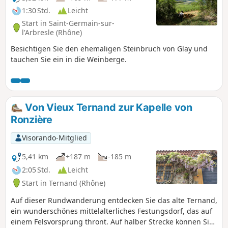
1:30 Std.
Leicht
Start in Saint-Germain-sur-
l'Arbresle (Rhône)
Besichtigen Sie den ehemaligen Steinbruch von Glay und
tauchen Sie ein in die Weinberge.
Von Vieux Ternand zur Kapelle von
Ronzière
Visorando-Mitglied
5,41 km
+187 m
-185 m
2:05 Std.
Leicht
Start in Ternand (Rhône)
Auf dieser Rundwanderung entdecken Sie das alte Ternand,
ein wunderschönes mittelalterliches Festungsdorf, das auf
einem Felsvorsprung thront. Auf halber Strecke können Sie