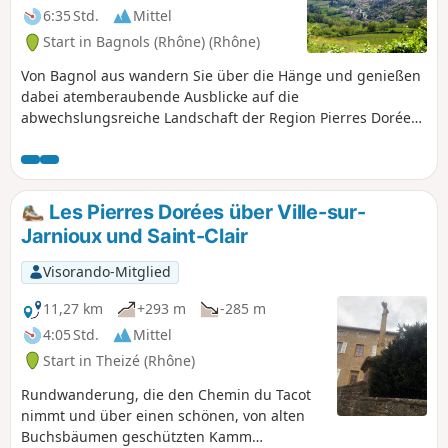
6:35 Std.
Mittel
Start in Bagnols (Rhône) (Rhône)
Von Bagnol aus wandern Sie über die Hänge und genießen
dabei atemberaubende Ausblicke auf die
abwechslungsreiche Landschaft der Region Pierres Dorées.
Diese Wanderung richtet sich an Menschen, die Natur und
Träume inmitten erholsamer Panoramen suchen. Der
Schwierigkeitsgrad wird angesichts der zahlreichen An-
und Abstiege als mittel bis leicht anspruchsvoll eingestuft.
Les Pierres Dorées über Ville-sur-
Die Wegpunkte liegen relativ weit auseinander: Lesen Sie
Jarnioux und Saint-Clair
den gesamten Absatz sorgfältig durch, bevor Sie
weitergehen. Achtung: Die Namen der Wegpunkte sind in
Visorando-Mitglied
der Beschreibung nicht aufgeführt.
11,27 km
+293 m
-285 m
4:05 Std.
Mittel
Start in Theizé (Rhône)
Rundwanderung, die den Chemin du Tacot
nimmt und über einen schönen, von alten
Buchsbäumen geschützten Kamm