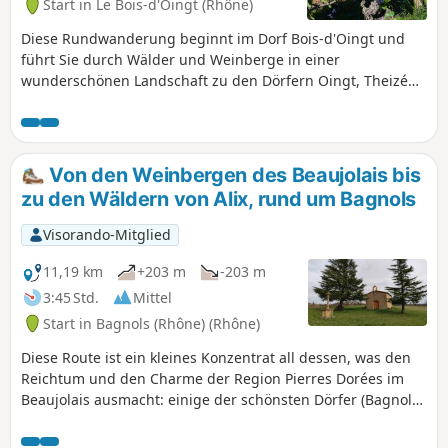
Start in Le Bois-d'Oingt (Rhône)
Diese Rundwanderung beginnt im Dorf Bois-d'Oingt und
führt Sie durch Wälder und Weinberge in einer
wunderschönen Landschaft zu den Dörfern Oingt, Theizé
und Moiré. Wälder und Weinberge in einer wunderschönen
Landschaft.
Von den Weinbergen des Beaujolais bis
zu den Wäldern von Alix, rund um Bagnols
Visorando-Mitglied
11,19 km
+203 m
-203 m
3:45 Std.
Mittel
Start in Bagnols (Rhône) (Rhône)
Diese Route ist ein kleines Konzentrat all dessen, was den
Reichtum und den Charme der Region Pierres Dorées im
Beaujolais ausmacht: einige der schönsten Dörfer (Bagnols,
Moiré), Kirchen und Kapellen, Kreuze und Schlösser,
Waschhäuser und herrliche Ausblicke auf die umliegenden