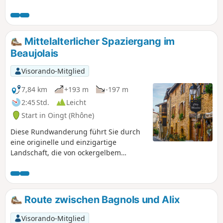
zurückführt.
Mittelalterlicher Spaziergang im
Beaujolais
Visorando-Mitglied
7,84 km
+193 m
-197 m
2:45 Std.
Leicht
Start in Oingt (Rhône)
Diese Rundwanderung führt Sie durch
eine originelle und einzigartige
Landschaft, die von ockergelbem
Kalkstein geprägt ist, bevor Sie durch
das mittelalterliche Dorf Oingt
schlendern, das zu den „schönsten
Dörfern Frankreichs” zählt und mit
Route zwischen Bagnols und Alix
seinen Häusern mit goldenen
Steinfassaden Künstler und
Visorando-Mitglied