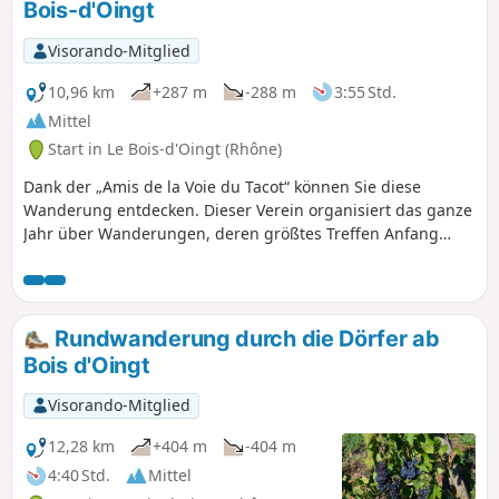
Bois-d'Oingt
Visorando-Mitglied
10,96 km
+287 m
-288 m
3:55 Std.
Mittel
Start in Le Bois-d'Oingt (Rhône)
Dank der „Amis de la Voie du Tacot“ können Sie diese
Wanderung entdecken. Dieser Verein organisiert das ganze
Jahr über Wanderungen, deren größtes Treffen Anfang
November stattfindet. Zwei Strecken der Chemins de Fer du
Beaujolais, die zwischen 1901 und 1902 in Betrieb
genommen wurden, verbanden Villefranche mit Monsols
und Villefranche mit Tarare. Das Auto verdrängte den Zug
Rundwanderung durch die Dörfer ab
im Jahr 1934. Begehen Sie einige Abschnitte dieser Strecke,
Bois d'Oingt
die in einen Wanderweg umgewandelt wurde und in ihrer
Gesamtheit von Liergues nach Sarcey führt.
Visorando-Mitglied
12,28 km
+404 m
-404 m
4:40 Std.
Mittel