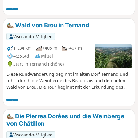
die Kapelle von Ronzière und das angrenzende Anwesen
bewundern, bevor Sie an einem Teich mit Seerosen
vorbeikommen. Dieser Rundweg kann die sehr interessante
Kulturerbe-Route durch Ternand, Saint-Paule und Saint-
Wald von Brou in Ternand
Laurent d'Oingt ergänzen. Wenn Sie in Vieux Ternand
starten, können Sie das Dorf nach der Wanderung in aller
Visorando-Mitglied
Ruhe besichtigen. Dieser Felsvorsprung ist schon von
weitem zu sehen, wenn Sie andere Wanderungen in der
11,34 km
+405 m
-407 m
Umgebung unternehmen.
4:25 Std.
Mittel
Start in Ternand (Rhône)
Diese Rundwanderung beginnt im alten Dorf Ternand und
führt durch die Weinberge des Beaujolais und den tiefen
Wald von Brou. Die Tour beginnt mit der Erkundung des
hübschen mittelalterlichen Dorfes Ternand. Die Route
verläuft auf kleinen Straßen und leicht befahrbaren Wegen
und bietet schöne Ausblicke auf die umliegenden Berge
des Beaujolais, von Létra bis Oingt.
Die Pierres Dorées und die Weinberge
von Châtillon
Visorando-Mitglied