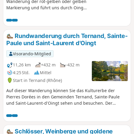
Wanderung der rot-gelben oder gelben
Markierung und führt uns durch Oingt,
ein hübsches mittelalterliches Dorf aus
goldenem Stein mit einer romanischen
Kirche und zahlreichen
Kunsthandwerksgeschäften. Die
Rundwanderung durch Ternand, Sainte-
Wanderung verläuft hauptsächlich auf
Paule und Saint-Laurent d'Oingt
Wanderwegen, Pfaden und wenig
begehenen kleinen Straßen, mit
Visorando-Mitglied
Ausnahme der D116, an der man
entlanggehen und die man nach dem
11,26 km
+432 m
-432 m
Abstieg vom Col du Chêne überqueren
4:25 Std.
Mittel
muss. Die Wanderung endet mit einem
Start in Ternand (Rhône)
steilen Aufstieg … sparen Sie sich also
noch etwas Kraft für den Schluss auf.
Auf dieser Wanderung können Sie das Kulturerbe der
Pierres Dorées in den Gemeinden Ternand, Sainte-Paule
und Saint-Laurent-d'Oingt sehen und besuchen. Der
mittelalterliche Teil von Ternand ist in dieser Wanderung
nicht enthalten.
Schlösser, Weinberge und goldene