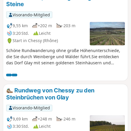
Steine
Visorando-Mitglied
9,55 km
+202 m
-203 m
3:20 Std.
Leicht
Start in Chessy (Rhône)
Schöne Rundwanderung ohne große Höhenunterschiede,
die Sie durch Weinberge und Wälder führt.Sie entdecken
das Dorf Glay mit seinen goldenen Steinhäusern und
kommen am Schloss von Courbeville vorbei.Entdecken Sie
auch das Dorf Chessy mit seinem Schloss und seiner Kirche
aus dem 12./15. Jahrhundert.
Rundweg von Chessy zu den
Steinbrüchen von Glay
Visorando-Mitglied
9,69 km
+248 m
-246 m
3:30 Std.
Leicht