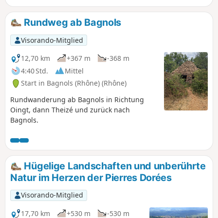
Berge, Weinberge und Wälder.
Rundweg ab Bagnols
Visorando-Mitglied
12,70 km
+367 m
-368 m
4:40 Std.
Mittel
Start in Bagnols (Rhône) (Rhône)
Rundwanderung ab Bagnols in Richtung
Oingt, dann Theizé und zurück nach
Bagnols.
Hügelige Landschaften und unberührte
Natur im Herzen der Pierres Dorées
Visorando-Mitglied
17,70 km
+530 m
-530 m