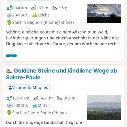
Kunsthandwerker beherbergt. Das Dorf
bietet einen außergewöhnlichen
8,44 km
+97 m
-95 m
Panoramablick auf das Azergues-Tal.
2:40 Std.
Leicht
Start in Bagnols (Rhône) (Rhône)
Schöne, einfache Route mit einem Abschnitt im Wald,
Bachüberquerungen und einem Abschnitt in der Nähe des
Flugplatzes Villefranche-Tarare, der am Wochenende recht
stark frequentiert sein kann und daher zu
Lärmbelästigungen führen kann. Schöner Blick auf die
Berge des Beaujolais und die Dörfer der Pierres Dorées.
Goldene Steine und ländliche Wege ab
Sainte-Paule
Visorando-Mitglied
13,57 km
+401 m
-396 m
5:00 Std.
Mittel
Start in Sainte-Paule (Rhône)
Durch die hügelige Landschaft folgt die