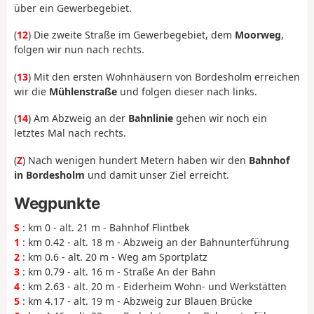
über ein Gewerbegebiet.
(
12
) Die zweite Straße im Gewerbegebiet, dem
Moorweg
,
folgen wir nun nach rechts.
(
13
) Mit den ersten Wohnhäusern von Bordesholm erreichen
wir die
Mühlenstraße
und folgen dieser nach links.
(
14
) Am Abzweig an der
Bahnlinie
gehen wir noch ein
letztes Mal nach rechts.
(
Z
) Nach wenigen hundert Metern haben wir den
Bahnhof
in Bordesholm
und damit unser Ziel erreicht.
Wegpunkte
S
: km 0 - alt. 21 m - Bahnhof Flintbek
1
: km 0.42 - alt. 18 m - Abzweig an der Bahnunterführung
2
: km 0.6 - alt. 20 m - Weg am Sportplatz
3
: km 0.79 - alt. 16 m - Straße An der Bahn
4
: km 2.63 - alt. 20 m - Eiderheim Wohn- und Werkstätten
5
: km 4.17 - alt. 19 m - Abzweig zur Blauen Brücke