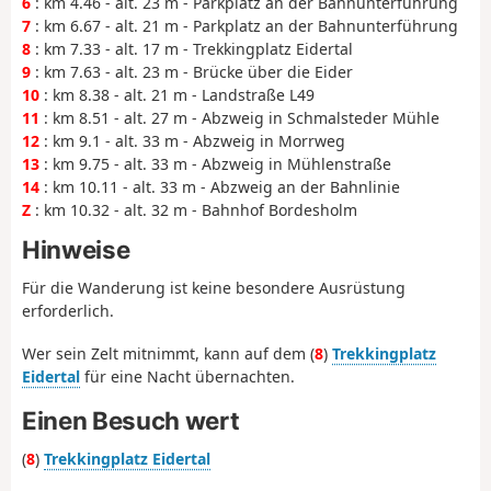
6
: km 4.46 - alt. 23 m - Parkplatz an der Bahnunterführung
7
: km 6.67 - alt. 21 m - Parkplatz an der Bahnunterführung
8
: km 7.33 - alt. 17 m - Trekkingplatz Eidertal
9
: km 7.63 - alt. 23 m - Brücke über die Eider
10
: km 8.38 - alt. 21 m - Landstraße L49
11
: km 8.51 - alt. 27 m - Abzweig in Schmalsteder Mühle
12
: km 9.1 - alt. 33 m - Abzweig in Morrweg
13
: km 9.75 - alt. 33 m - Abzweig in Mühlenstraße
14
: km 10.11 - alt. 33 m - Abzweig an der Bahnlinie
Z
: km 10.32 - alt. 32 m - Bahnhof Bordesholm
Hinweise
Für die Wanderung ist keine besondere Ausrüstung
erforderlich.
Wer sein Zelt mitnimmt, kann auf dem (
8
)
Trekkingplatz
Eidertal
für eine Nacht übernachten.
Einen Besuch wert
(
8
)
Trekkingplatz Eidertal