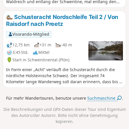
Waldreich und entlang der Schwentine, mal entlang den
typischen Knicks, Gutshöfe oder Naturschutzgebieten der
Region. Insbesondere die Südschleife bietet einige
Schusteracht Nordschleife Teil 2 / Von
Varianten zum Radfahren und Wandern an. Die hier
Raisdorf nach Preetz
genutzen Varianten, sind die für Wanderer attraktivsten.
Das Zentrum ist der Marktplatz von Preetz. Von hier lässt
Visorando-Mitglied
sich, in zwei bis vier Etappen, die Nord- und Südschleife
der Schusteracht erwandern. Je nach Routenwahl sind so
12,75 km
+31 m
-40 m
bis zu 74 Kilometer Gesamtlänge möglich.
3:45 Std.
Mittel
Start in Schwentinental (Plön)
In Form einer „Acht“ verläuft die Schusteracht durch die
nördliche Holsteinische Schweiz. Der insgesamt 74
Kilometer lange Wanderweg soll daran erinnern, dass bis in
das 19. Jhd. die Schusterzunft in Preetz ansässig war. Die
Schusteracht teilt sich in eine Nord- und eine Südschleife,
Für mehr Wandertouren, benutze unsere
Suchmaschine
.
mit Ausgangspunkt in Preetz, auf. Diese Wandertour
verläuft auf einem Teilstück der nördlichen Schleife.
Die Beschreibungen und GPX-Daten dieser Tour sind Eigentum
Zusammen mit dem ersten Teilstück der Nordschleife,
des Autors/der Autorin. Bitte nicht ohne Genehmigung
ergibt sich ein Rundwanderweg von ca. 30 Km. Bis auf
kopieren.
wenige Ausnahmen folgt dieser Teil der Wandertour dem