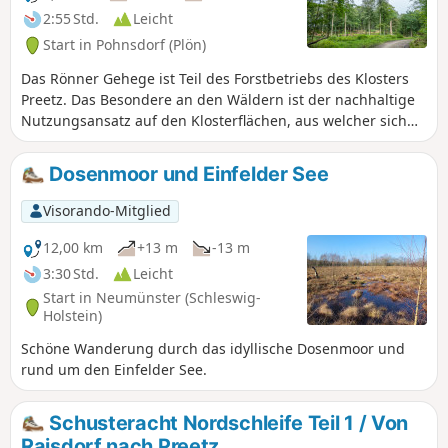
2:55 Std.
Leicht
Start in Pohnsdorf (Plön)
Das Rönner Gehege ist Teil des Forstbetriebs des Klosters
Preetz. Das Besondere an den Wäldern ist der nachhaltige
Nutzungsansatz auf den Klosterflächen, aus welcher sich
eine vielfältige Flora und Fauna mit vielen historischen
Waldstandorten entwickelt hat. Die Wälder setzen sich aus
Dosenmoor und Einfelder See
80% Laub- und 20% Nadelhölzern, mit zahlreichen
Baumarten und gemischten Altersstrukturen, zusammen.
Visorando-Mitglied
Ein besonderes Highlight befindet sich am Start der
Wanderung. Die Waldkapelle Neuwühren lädt zum kurzen
12,00 km
+13 m
-13 m
Innehalten ein.
3:30 Std.
Leicht
Start in Neumünster (Schleswig-
Holstein)
Schöne Wanderung durch das idyllische Dosenmoor und
rund um den Einfelder See.
Schusteracht Nordschleife Teil 1 / Von
Raisdorf nach Preetz