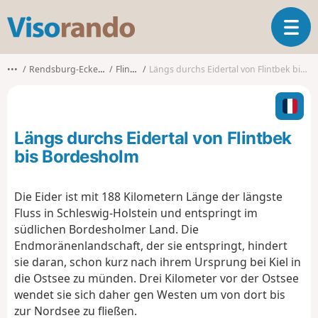
V
T
i
o
s
g
o
•••
Rendsburg-Eckernförde
Flintbek
Längs durchs Eidertal von Flintbek bis Bordesholm
g
r
l
a
e
n
n
d
Längs durchs Eidertal von Flintbek
a
o
v
bis Bordesholm
i
g
Die Eider ist mit 188 Kilometern Länge der längste
a
Fluss in Schleswig-Holstein und entspringt im
t
i
südlichen Bordesholmer Land. Die
o
Endmoränenlandschaft, der sie entspringt, hindert
n
sie daran, schon kurz nach ihrem Ursprung bei Kiel in
die Ostsee zu münden. Drei Kilometer vor der Ostsee
wendet sie sich daher gen Westen um von dort bis
zur Nordsee zu fließen.