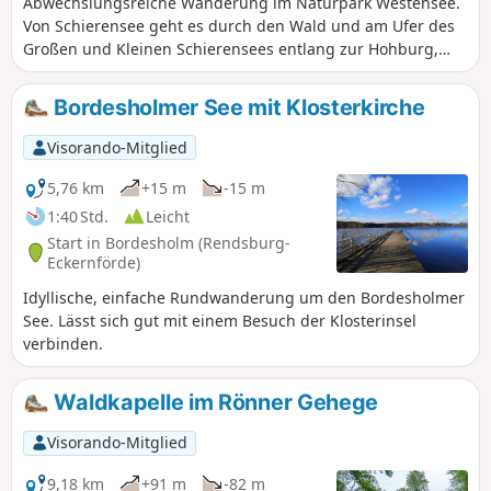
Abwechslungsreiche Wanderung im Naturpark Westensee.
Von Schierensee geht es durch den Wald und am Ufer des
Großen und Kleinen Schierensees entlang zur Hohburg,
anschließend weiter zur Badestelle Wrohe am Westensee.
Bordesholmer See mit Klosterkirche
Visorando-Mitglied
5,76 km
+15 m
-15 m
1:40 Std.
Leicht
Start in Bordesholm (Rendsburg-
Eckernförde)
Idyllische, einfache Rundwanderung um den Bordesholmer
See. Lässt sich gut mit einem Besuch der Klosterinsel
verbinden.
Waldkapelle im Rönner Gehege
Visorando-Mitglied
9,18 km
+91 m
-82 m