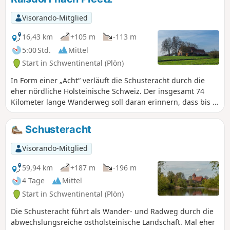
Visorando-Mitglied
16,43 km
+105 m
-113 m
5:00 Std.
Mittel
Start in Schwentinental (Plön)
In Form einer „Acht“ verläuft die Schusteracht durch die
eher nördliche Holsteinische Schweiz. Der insgesamt 74
Kilometer lange Wanderweg soll daran erinnern, dass bis in
das 19 Jhd. Die Schusterzunft in Preetz ansässig war. Die
Schusteracht teilt sich in eine Nord- und eine Südschleife,
Schusteracht
mit Ausgangspunkt in Preetz, auf. Diese Wandertour
verläuft auf einem Teilstück der nördlichen Schleife. Über
Visorando-Mitglied
den Bahnhof in Raisdorf und Preetz, sind Anfang und Ende
der Wandertour miteinander verbunden.
59,94 km
+187 m
-196 m
4 Tage
Mittel
Start in Schwentinental (Plön)
Die Schusteracht führt als Wander- und Radweg durch die
abwechslungsreiche ostholsteinische Landschaft. Mal eher