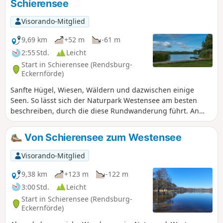
Schierensee
Visorando-Mitglied
9,69 km
+52 m
-61 m
2:55 Std.
Leicht
Start in Schierensee (Rendsburg-
Eckernförde)
Sanfte Hügel, Wiesen, Wäldern und dazwischen einige
Seen. So lässt sich der Naturpark Westensee am besten
beschreiben, durch die diese Rundwanderung führt. An
gleich drei der Seen führt diese Route vorbei. Badefreunde
und Badefreundinnen sollten daher Handtuch und
Von Schierensee zum Westensee
Badekleidung einpacken.
Visorando-Mitglied
9,38 km
+123 m
-122 m
3:00 Std.
Leicht
Start in Schierensee (Rendsburg-
Eckernförde)