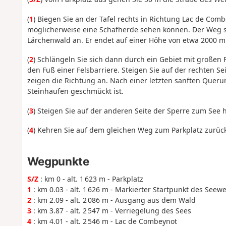
(
1
) Biegen Sie an der Tafel rechts in Richtung Lac de Com
möglicherweise eine Schafherde sehen können. Der Weg st
Lärchenwald an. Er endet auf einer Höhe von etwa 2000 m
(
2
) Schlängeln Sie sich dann durch ein Gebiet mit großen 
den Fuß einer Felsbarriere. Steigen Sie auf der rechten Se
zeigen die Richtung an. Nach einer letzten sanften Querun
Steinhaufen geschmückt ist.
(
3
) Steigen Sie auf der anderen Seite der Sperre zum See 
(
4
) Kehren Sie auf dem gleichen Weg zum Parkplatz zurück
Wegpunkte
S/Z
: km 0 - alt. 1 623 m - Parkplatz
1
: km 0.03 - alt. 1 626 m - Markierter Startpunkt des Seew
2
: km 2.09 - alt. 2 086 m - Ausgang aus dem Wald
3
: km 3.87 - alt. 2 547 m - Verriegelung des Sees
4
: km 4.01 - alt. 2 546 m - Lac de Combeynot