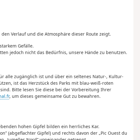
 den Verlauf und die Atmosphäre dieser Route zeigt.
starkem Gefälle.
atten jedoch nicht das Bedürfnis, unsere Hände zu benutzen.
r alle zugänglich ist und über ein seltenes Natur-, Kultur-
zen, ist das Herzstück des Parks mit blau-weiß-roten
ind. Bitte lesen Sie diese bei der Vorbereitung Ihrer
al.fr
, um dieses gemeinsame Gut zu bewahren.
benden hohen Gipfel bilden ein herrliches Kar.
on” (abgeflachter Gipfel) und rechts davon der „Pic Ouest du
nen „Jumelles Nord” voneinander getrennt.