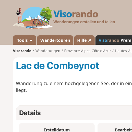
V
i
s
o
r
a
Tools
Wandertouren
Hilfe ↗
Viso
rando
Prem
n
Visorando
Wanderungen
Provence-Alpes-Côte d'Azur
Hautes-Al
d
o
Lac de Combeynot
Wanderung zu einem hochgelegenen See, der in ei
liegt.
Details
Erstelldatum
Bearbei