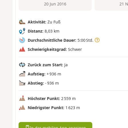
20 Jun 2016
21 N
Aktivität:
Zu Fuß
Distanz:
8,03 km
Durchschnittliche Dauer:
5:00 Std.
Schwierigkeitsgrad:
Schwer
Zurück zum Start:
Ja
Aufstieg:
+ 936 m
Abstieg:
- 936 m
Höchster Punkt:
2 559 m
Niedrigster Punkt:
1 623 m
In der mobilen App anzeigen