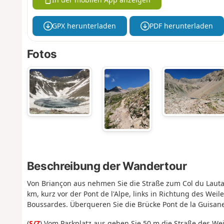
GPX herunterladen
PDF herunterladen
Fotos
Beschreibung der Wandertour
Von Briançon aus nehmen Sie die Straße zum Col du Lauta
km, kurz vor der Pont de l'Alpe, links in Richtung des Wei
Boussardes. Überqueren Sie die Brücke Pont de la Guisane
(
S/Z
) Vom Parkplatz aus gehen Sie 50 m die Straße des Wei