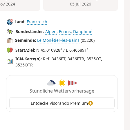
ov 2024
05 Jul 2026
Land:
Frankreich
Bundesländer:
Alpen
,
Ecrins
,
Dauphiné
Gemeinde:
Le Monêtier-les-Bains
(05220)
Start/Ziel:
N 45.010928° / E 6.465891°
IGN-Karte(n):
Ref. 3436ET, 3436ETR, 3535OT,
3535OTR
Stündliche Wettervorhersage
Entdecke Visorando Premium