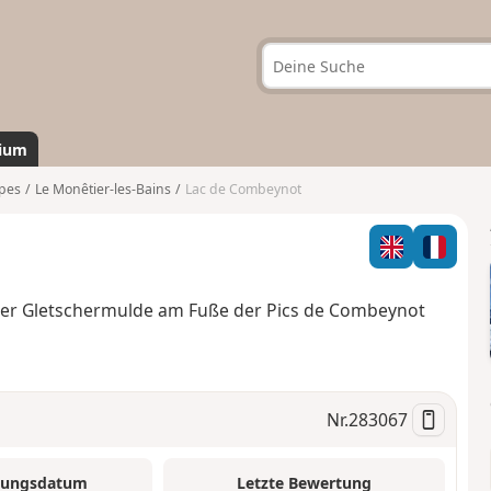
ium
pes
Le Monêtier-les-Bains
Lac de Combeynot
ner Gletschermulde am Fuße der Pics de Combeynot
Nr.
283067
tungsdatum
Letzte Bewertung