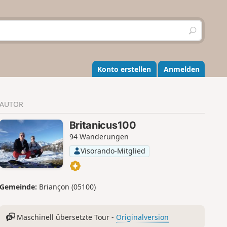
S
u
c
h
e
Konto erstellen
Anmelden
n
AUTOR
Britanicus100
94 Wanderungen
Visorando-Mitglied
Gemeinde:
Briançon (05100)
Maschinell übersetzte Tour -
Originalversion