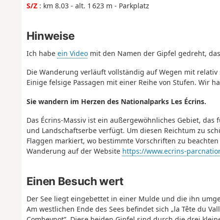
S/Z
: km 8.03 - alt. 1 623 m - Parkplatz
Hinweise
Ich habe
ein Video
mit den Namen der Gipfel gedreht, das
Die Wanderung verläuft vollständig auf Wegen mit relativ 
Einige felsige Passagen mit einer Reihe von Stufen. Wir h
Sie wandern im Herzen des Nationalparks Les Écrins.
Das Écrins-Massiv ist ein außergewöhnliches Gebiet, das fü
und Landschaftserbe verfügt. Um diesen Reichtum zu schüt
Flaggen markiert, wo bestimmte Vorschriften zu beachten s
Wanderung auf der Website
https://www.ecrins-parcnation
Einen Besuch wert
Der See liegt eingebettet in einer Mulde und die ihn umge
Am westlichen Ende des Sees befindet sich „la Tête du Vall
Combeynot”. Diese beiden Gipfel sind durch die drei klei