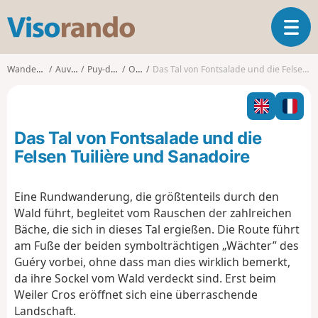
V
T
i
o
s
g
o
Wanderungen
Auvergne
Puy-de-Dôme
Orcival
Das Tal von Fontsalade und die Felsen Tuilière und Sanadoire
g
r
l
a
e
n
n
d
Das Tal von Fontsalade und die
a
o
v
Felsen Tuilière und Sanadoire
i
g
Eine Rundwanderung, die größtenteils durch den
a
Wald führt, begleitet vom Rauschen der zahlreichen
t
i
Bäche, die sich in dieses Tal ergießen. Die Route führt
o
am Fuße der beiden symbolträchtigen „Wächter” des
n
Guéry vorbei, ohne dass man dies wirklich bemerkt,
da ihre Sockel vom Wald verdeckt sind. Erst beim
Weiler Cros eröffnet sich eine überraschende
Landschaft.