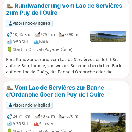
folgen Sie dem Kamm bis zum Lac de
Rundwanderung vom Lac de Servières
Servières. Bitte beachten Sie, dassdie
zum Puy de l'Ouire
Route des GR® 30 seit 2022 geändert
wurde. Mehrere Abschnitte wurden
Visorando-Mitglied
umgeleitet und entsprechen nicht mehr
den IGN-Karten.
10,45 km
+292 m
-290 m
3:50 Std.
Mittel
Start in Orcival (Puy-de-Dôme)
Eine Rundwanderung vom Lac de Servières aus führt Sie
auf die Bergkämme, von wo aus Sie einen herrlichen Blick
auf den Lac de Guéry, die Banne d'Ordanche oder die
Bergkämme des Sancy haben. Der Aufstieg erfolgt
gemächlich auf einer Waldstraße und der Abstieg folgt dem
Vom Lac de Servières zur Banne
WanderwegGR®30, wo Wanderstöcke sehr nützlich sind.
d'Ordanche über den Puy de l'Ouire
Visorando-Mitglied
24,71 km
+872 m
-870 m
9:35 Std.
Schwer
Start in Orcival (Puy-de-Dôme)