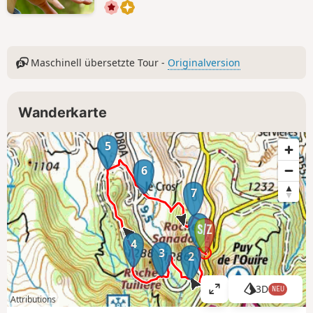
Maschinell übersetzte Tour -
Originalversion
Wanderkarte
5
6
7
1
4
3
2
3D
NEU
K
Attributions
a