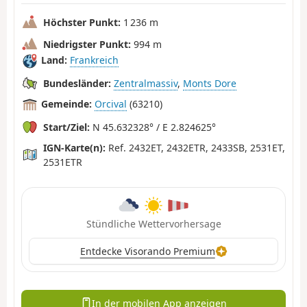
Höchster Punkt:
1 236 m
Niedrigster Punkt:
994 m
Land:
Frankreich
Bundesländer:
Zentralmassiv
,
Monts Dore
Gemeinde:
Orcival
(63210)
Start/Ziel:
N 45.632328° / E 2.824625°
IGN-Karte(n):
Ref. 2432ET, 2432ETR, 2433SB, 2531ET,
2531ETR
Stündliche Wettervorhersage
Entdecke Visorando Premium
In der mobilen App anzeigen