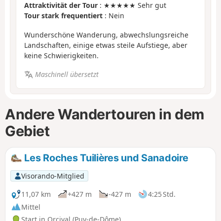
Attraktivität der Tour
: ★★★★★ Sehr gut
Tour stark frequentiert
: Nein
Wunderschöne Wanderung, abwechslungsreiche
Landschaften, einige etwas steile Aufstiege, aber
keine Schwierigkeiten.
Maschinell übersetzt
Andere Wandertouren in dem
Gebiet
Les Roches Tuilières und Sanadoire
Visorando-Mitglied
11,07 km
+427 m
-427 m
4:25 Std.
Mittel
Start in Orcival (Puy-de-Dôme)