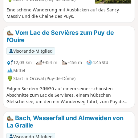
Eine schöne Wanderung mit Ausblicken auf das Sancy-
Massiv und die Chaîne des Puys.
Vom Lac de Servières zum Puy de
l'Ouire
Visorando-Mitglied
12,03 km
+454 m
-456 m
4:45 Std.
Mittel
Start in Orcival (Puy-de-Dôme)
Folgen Sie dem GR®30 auf einem seiner schönsten
Abschnitte zum Lac de Servières, einem hübschen
Gletschersee, um den ein Wanderweg führt, zum Puy de
l'Ouire, von dessen Gipfel aus man einen herrlichen Blick
auf die Landschaft von Guéry und die Felsen Roches Tuilière
Bach, Wasserfall und Almweiden von
und Sanadoire hat. Die Route ist eine Rundwanderung, die
La Graille
auf einem Großteil der Strecke einen freien Blick auf die
Chaîne des Puys und das Sancy-Massiv bietet.
Visorando-Mitglied