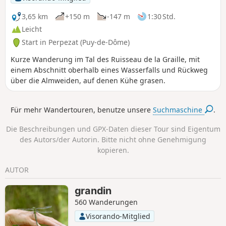
3,65 km
+150 m
-147 m
1:30 Std.
Leicht
Start in Perpezat (Puy-de-Dôme)
Kurze Wanderung im Tal des Ruisseau de la Graille, mit
einem Abschnitt oberhalb eines Wasserfalls und Rückweg
über die Almweiden, auf denen Kühe grasen.
Für mehr Wandertouren, benutze unsere
Suchmaschine
.
Die Beschreibungen und GPX-Daten dieser Tour sind Eigentum
des Autors/der Autorin. Bitte nicht ohne Genehmigung
kopieren.
AUTOR
grandin
560 Wanderungen
Visorando-Mitglied