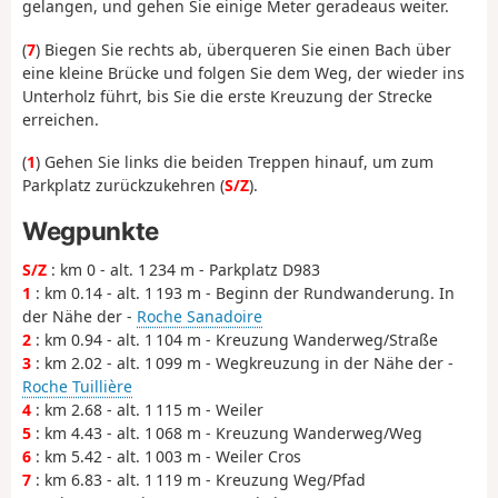
gelangen, und gehen Sie einige Meter geradeaus weiter.
(
7
) Biegen Sie rechts ab, überqueren Sie einen Bach über
eine kleine Brücke und folgen Sie dem Weg, der wieder ins
Unterholz führt, bis Sie die erste Kreuzung der Strecke
erreichen.
(
1
) Gehen Sie links die beiden Treppen hinauf, um zum
Parkplatz zurückzukehren (
S/Z
).
Wegpunkte
S/Z
: km 0 - alt. 1 234 m - Parkplatz D983
1
: km 0.14 - alt. 1 193 m - Beginn der Rundwanderung. In
der Nähe der -
Roche Sanadoire
2
: km 0.94 - alt. 1 104 m - Kreuzung Wanderweg/Straße
3
: km 2.02 - alt. 1 099 m - Wegkreuzung in der Nähe der -
Roche Tuillière
4
: km 2.68 - alt. 1 115 m - Weiler
5
: km 4.43 - alt. 1 068 m - Kreuzung Wanderweg/Weg
6
: km 5.42 - alt. 1 003 m - Weiler Cros
7
: km 6.83 - alt. 1 119 m - Kreuzung Weg/Pfad