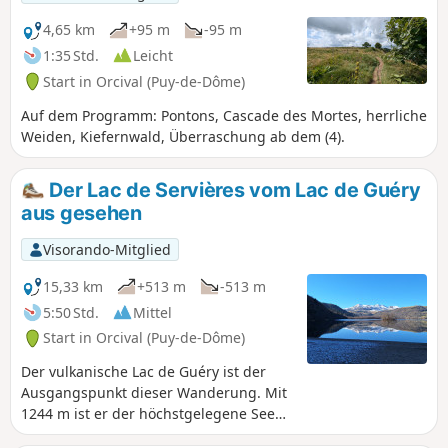
4,65 km
+95 m
-95 m
1:35 Std.
Leicht
Start in Orcival (Puy-de-Dôme)
Auf dem Programm: Pontons, Cascade des Mortes, herrliche
Weiden, Kiefernwald, Überraschung ab dem (4).
Der Lac de Servières vom Lac de Guéry
aus gesehen
Visorando-Mitglied
15,33 km
+513 m
-513 m
5:50 Std.
Mittel
Start in Orcival (Puy-de-Dôme)
Der vulkanische Lac de Guéry ist der
Ausgangspunkt dieser Wanderung. Mit
1244 m ist er der höchstgelegene See
der Auvergne. Im Laufe der Wanderung