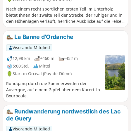
Nach einem recht sportlichen ersten Teil im Unterholz
bietet Ihnen der zweite Teil der Strecke, der ruhiger und in
den Höhenlagen verläuft, herrliche Ausblicke auf die Felsen
Tuilière und Sanadoire, echte geologische
Sehenswürdigkeiten, und das ruhige Tal des Baches
La Banne d'Ordanche
Fontsalade.
Visorando-Mitglied
12,98 km
+460 m
-452 m
5:00 Std.
Mittel
Start in Orcival (Puy-de-Dôme)
Rundgang durch die Sommerweiden der
Auvergne, auf einem Gipfel über dem Kurort La
Bourboule.
Rundwanderung nordwestlich des Lac
de Guery
Visorando-Mitglied