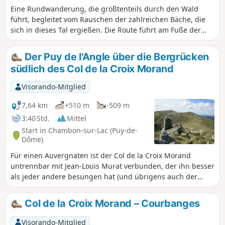
Eine Rundwanderung, die größtenteils durch den Wald
führt, begleitet vom Rauschen der zahlreichen Bäche, die
sich in dieses Tal ergießen. Die Route führt am Fuße der
beiden symbolträchtigen „Wächter” des Guéry vorbei, ohne
dass man dies wirklich bemerkt, da ihre Sockel vom Wald
Der Puy de l'Angle über die Bergrücken
verdeckt sind. Erst beim Weiler Cros eröffnet sich eine
südlich des Col de la Croix Morand
überraschende Landschaft.
Visorando-Mitglied
7,64 km
+510 m
-509 m
3:40 Std.
Mittel
Start in Chambon-sur-Lac (Puy-de-
Dôme)
Für einen Auvergnaten ist der Col de la Croix Morand
untrennbar mit Jean-Louis Murat verbunden, der ihn besser
als jeder andere besungen hat (und übrigens auch der
Einzige war, der ihn besungen hat!). Vom Pass aus in
Richtung Süden wandert man über die Bergkämme und
Col de la Croix Morand – Courbanges
überquert einige Vulkankegel in einer grandiosen
Landschaft mit weiten Flächen und Panoramablicken über
Visorando-Mitglied