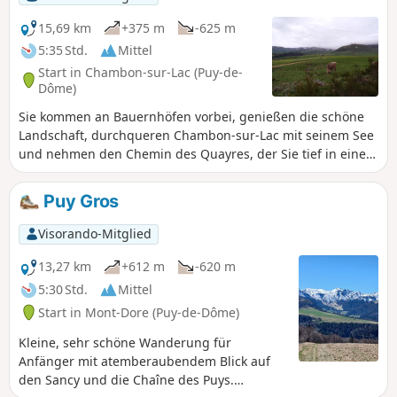
die vulkanische Auvergne, dieein „tiefes Gefühl” der Freiheit
vermitteln.
15,69 km
+375 m
-625 m
5:35 Std.
Mittel
Start in Chambon-sur-Lac (Puy-de-
Dôme)
Sie kommen an Bauernhöfen vorbei, genießen die schöne
Landschaft, durchqueren Chambon-sur-Lac mit seinem See
und nehmen den Chemin des Quayres, der Sie tief in einen
dichten Wald führt.
Puy Gros
Visorando-Mitglied
13,27 km
+612 m
-620 m
5:30 Std.
Mittel
Start in Mont-Dore (Puy-de-Dôme)
Kleine, sehr schöne Wanderung für
Anfänger mit atemberaubendem Blick auf
den Sancy und die Chaîne des Puys.