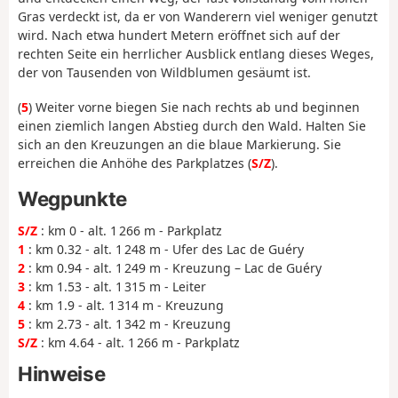
Gras verdeckt ist, da er von Wanderern viel weniger genutzt
wird. Nach etwa hundert Metern eröffnet sich auf der
rechten Seite ein herrlicher Ausblick entlang dieses Weges,
der von Tausenden von Wildblumen gesäumt ist.
(
5
) Weiter vorne biegen Sie nach rechts ab und beginnen
einen ziemlich langen Abstieg durch den Wald. Halten Sie
sich an den Kreuzungen an die blaue Markierung. Sie
erreichen die Anhöhe des Parkplatzes (
S/Z
).
Wegpunkte
S/Z
: km 0 - alt. 1 266 m - Parkplatz
1
: km 0.32 - alt. 1 248 m - Ufer des Lac de Guéry
2
: km 0.94 - alt. 1 249 m - Kreuzung – Lac de Guéry
3
: km 1.53 - alt. 1 315 m - Leiter
4
: km 1.9 - alt. 1 314 m - Kreuzung
5
: km 2.73 - alt. 1 342 m - Kreuzung
S/Z
: km 4.64 - alt. 1 266 m - Parkplatz
Hinweise