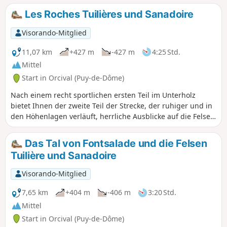
folgen Sie dem Kamm bis zum Lac de
Les Roches Tuilières und Sanadoire
Servières. Bitte beachten Sie, dassdie
Route des GR® 30 seit 2022 geändert
Visorando-Mitglied
wurde. Mehrere Abschnitte wurden
umgeleitet und entsprechen nicht mehr
11,07 km
+427 m
-427 m
4:25 Std.
den IGN-Karten.
Mittel
Start in Orcival (Puy-de-Dôme)
Nach einem recht sportlichen ersten Teil im Unterholz
bietet Ihnen der zweite Teil der Strecke, der ruhiger und in
den Höhenlagen verläuft, herrliche Ausblicke auf die Felsen
Tuilière und Sanadoire, echte geologische
Sehenswürdigkeiten, und das ruhige Tal des Baches
Das Tal von Fontsalade und die Felsen
Fontsalade.
Tuilière und Sanadoire
Visorando-Mitglied
7,65 km
+404 m
-406 m
3:20 Std.
Mittel
Start in Orcival (Puy-de-Dôme)