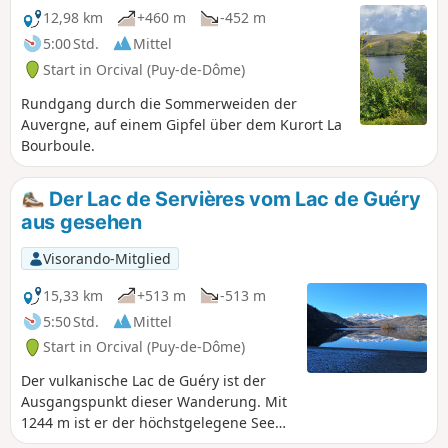
12,98 km
+460 m
-452 m
5:00 Std.
Mittel
Start in Orcival (Puy-de-Dôme)
Rundgang durch die Sommerweiden der
Auvergne, auf einem Gipfel über dem Kurort La
Bourboule.
Der Lac de Servières vom Lac de Guéry
aus gesehen
Visorando-Mitglied
15,33 km
+513 m
-513 m
5:50 Std.
Mittel
Start in Orcival (Puy-de-Dôme)
Der vulkanische Lac de Guéry ist der
Ausgangspunkt dieser Wanderung. Mit
1244 m ist er der höchstgelegene See
der Auvergne. Im Laufe der Wanderung