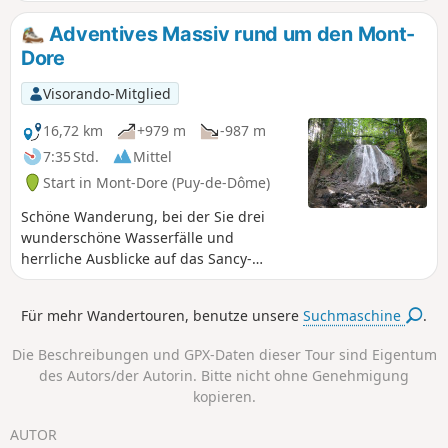
Beschreibung und Route aktualisiert vom
Moderator am 13. Mai 2024.
Adventives Massiv rund um den Mont-
Dore
Visorando-Mitglied
16,72 km
+979 m
-987 m
7:35 Std.
Mittel
Start in Mont-Dore (Puy-de-Dôme)
Schöne Wanderung, bei der Sie drei
wunderschöne Wasserfälle und
herrliche Ausblicke auf das Sancy-
Massiv und weiter bis zur Chaîne des
Puys genießen können.
Für mehr Wandertouren, benutze unsere
Suchmaschine
.
Die Beschreibungen und GPX-Daten dieser Tour sind Eigentum
des Autors/der Autorin. Bitte nicht ohne Genehmigung
kopieren.
AUTOR