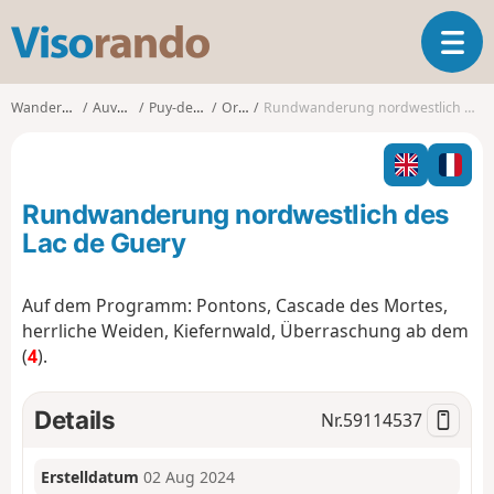
V
T
i
o
s
g
o
Wanderungen
Auvergne
Puy-de-Dôme
Orcival
Rundwanderung nordwestlich des Lac de Guery
g
r
l
a
e
n
n
d
Rundwanderung nordwestlich des
a
o
v
Lac de Guery
i
g
Auf dem Programm: Pontons, Cascade des Mortes,
a
herrliche Weiden, Kiefernwald, Überraschung ab dem
t
i
(
4
).
o
n
Details
Nr.
59114537
Erstelldatum
02 Aug 2024