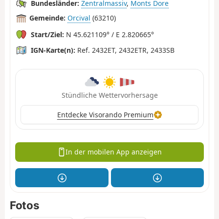
Bundesländer:
Zentralmassiv
,
Monts Dore
Gemeinde:
Orcival
(63210)
Start/Ziel:
N 45.621109° / E 2.820665°
IGN-Karte(n):
Ref. 2432ET, 2432ETR, 2433SB
Stündliche Wettervorhersage
Entdecke Visorando Premium
In der mobilen App anzeigen
Fotos