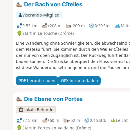
Der Bach von Cîtelles
Visorando-Mitglied
9,53 km
+208 m
-209 m
3:20 Std.
Mitt
Start in La Touche (Drôme)
Eine Wanderung ohne Schwierigkeiten, die abwechselnd d
dem Plateau führt. Sie kommen durch den Weiler CÎtelles 
der nur von oben zugänglich ist. Der Rückweg führt entla
baden können. Die Strecke überquert den Fluss viermal ü
ist diese Wanderung sehr angenehm, und die Pausen am W
PDF herunterladen
GPX herunterladen
Die Ebene von Portes
Lokale Behörde
7,15 km
+60 m
-52 m
2:15 Std.
Leicht
Start in Portes-en-Valdaine (Drôme)