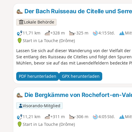
Der Bach Ruisseau de Citelle und Serre
Lokale Behörde
11,71 km
+328 m
-325 m
4:15 Std.
Mit
Start in La Touche (Drôme)
Lassen Sie sich auf dieser Wanderung von der Vielfalt der
Sie entlang des Ruisseau de Citelles und folgt den Spure
Mühlen, bevor sie auf das mit Lavendelfeldern bedeckte P
PDF herunterladen
GPX herunterladen
Die Bergkämme von Rochefort-en-Val
Visorando-Mitglied
11,21 km
+311 m
-306 m
4:05 Std.
Mit
Start in La Touche (Drôme)