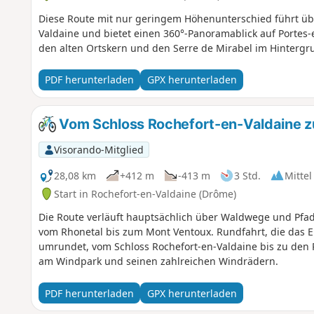
Diese Route mit nur geringem Höhenunterschied führt übe
Valdaine und bietet einen 360°-Panoramablick auf Portes-
den alten Ortskern und den Serre de Mirabel im Hintergr
PDF herunterladen
GPX herunterladen
Vom Schloss Rochefort-en-Valdaine z
Visorando-Mitglied
28,08 km
+412 m
-413 m
3 Std.
Mittel
Start in Rochefort-en-Valdaine (Drôme)
Die Route verläuft hauptsächlich über Waldwege und Pfad
vom Rhonetal bis zum Mont Ventoux. Rundfahrt, die das E
umrundet, vom Schloss Rochefort-en-Valdaine bis zu den 
am Windpark und seinen zahlreichen Windrädern.
PDF herunterladen
GPX herunterladen