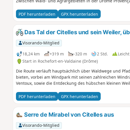
Zwischen Wald- und Agrargebieten in der Drôme Provença
PDF herunterladen
GPX herunterladen
Das Tal der Citelles und sein Weiler, 
Visorando-Mitglied
18,24 km
+319 m
-320 m
2 Std.
Leicht
Start in Rochefort-en-Valdaine (Drôme)
Die Route verläuft hauptsächlich über Waldwege und Pfad
bieten, vorbei am Windpark mit seinen zahlreichen Wind
Ventoux, sowie die Entdeckung des hübschen kleinen Weile
PDF herunterladen
GPX herunterladen
Serre de Mirabel von Citelles aus
Visorando-Mitglied