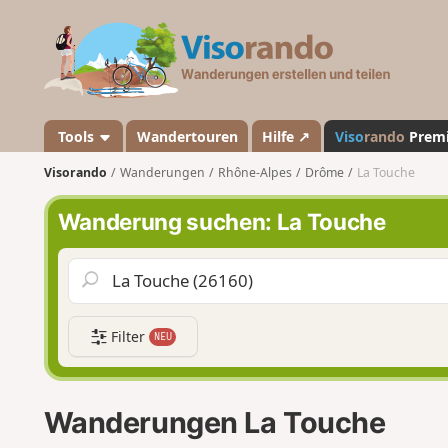
V
i
s
o
r
a
Tools
Wandertouren
Hilfe ↗
Viso
rando
Prem
n
Visorando
Wanderungen
Rhône-Alpes
Drôme
La Touche
d
o
Wanderung suchen: La Touche
Filter
NEU
Wanderungen La Touche