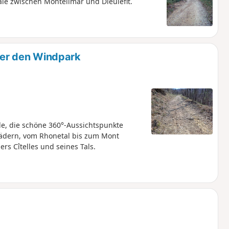
le zwischen Montélimar und Dieulefit.
über den Windpark
e, die schöne 360°-Aussichtspunkte
rädern, vom Rhonetal bis zum Mont
rs Cîtelles und seines Tals.