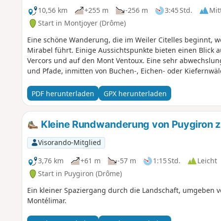
10,56 km
+255 m
-256 m
3:45 Std.
Mit
Start in Montjoyer (Drôme)
Eine schöne Wanderung, die im Weiler Citelles beginnt, wo 
Mirabel führt. Einige Aussichtspunkte bieten einen Blick a
Vercors und auf den Mont Ventoux. Eine sehr abwechslun
und Pfade, inmitten von Buchen-, Eichen- oder Kiefernwä
PDF herunterladen
GPX herunterladen
Kleine Rundwanderung von Puygiron zu
Visorando-Mitglied
3,76 km
+61 m
-57 m
1:15 Std.
Leicht
Start in Puygiron (Drôme)
Ein kleiner Spaziergang durch die Landschaft, umgeben 
Montélimar.