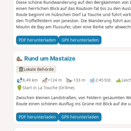
Diese schöne Rundwanderung auf den Bergkämmen von L'
einen herrlichen Blick auf das Roubion-Tal bis zu den Aus
Route beginnt im hübschen Dorf La Touche und führt vorb
den Trüffelfeldern von Janeston. Die Wanderung führt au
Moulin de Bay am Flussufer, über eine Reihe sehr abwech
manchmal steil, aber nur auf kurzer Strecke sind.
PDF herunterladen
GPX herunterladen
Rund um Mastaize
Lokale Behörde
8,49 km
+124 m
-133 m
2:45 Std.
Leic
Start in La Touche (Drôme)
Zwischen kleinen Landstraßen, von Feldern gesäumten W
Route einen schönen Ausflug ins Grüne mit Blick auf die
PDF herunterladen
GPX herunterladen