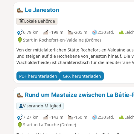
Le Janeston
Lokale Behörde
6,79 km
+199 m
-205 m
2:30 Std.
Leic
Start in Rochefort-en-Valdaine (Drôme)
Von der mittelalterlichen Stätte Rochefort-en-Valdaine aus
und steigen auf die Hochebene von Janeston hinauf. Die Vo
Wacholderheide) ist charakteristisch für die mediterrane 
PDF herunterladen
GPX herunterladen
Rund um Mastaize zwischen La Bâtie-R
Visorando-Mitglied
7,27 km
+143 m
-150 m
2:30 Std.
Leic
Start in La Touche (Drôme)