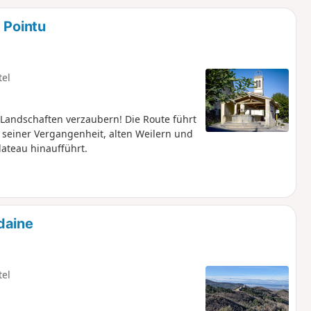
u
n
 Pointu
m
tel
 Landschaften verzaubern! Die Route führt
n seiner Vergangenheit, alten Weilern und
lateau hinaufführt.
daine
tel