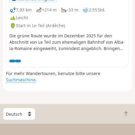
7,93 km
+214 m
-33 m
2:55 Std.
Leicht
Start in Le Teil (Ardèche)
Die grüne Route wurde im Dezember 2025 für den
Abschnitt von Le Teil zum ehemaligen Bahnhof von Alba-
la-Romaine eingeweiht, zumindest angeblich. Bringen
Sie eine Beleuchtung ( Stirnlampe oder ähnliches) mit ,
um drei Tunnel zu durchqueren, von denen einer 900 m
lang ist.
Für mehr Wandertouren, benutze bitte unsere
Suchmaschine
.
W
Z
ä
u
h
r
l