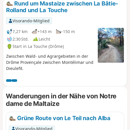
Rund um Mastaize zwischen La Bâtie-
Rolland und La Touche
Visorando-Mitglied
7,27 km
+143 m
-150 m
2:30 Std.
Leicht
Start in La Touche (Drôme)
Zwischen Wald- und Agrargebieten in der
Drôme Provençale zwischen Montélimar und
Dieulefit.
Wanderungen in der Nähe von Notre
dame de Maltaize
Grüne Route von Le Teil nach Alba
Visorando-Mitglied