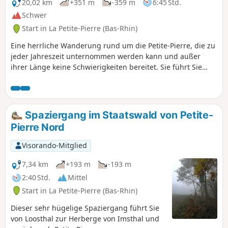
und Klippen und endet auf der Terrasse
20,02 km
+351 m
-359 m
6:45 Std.
des Gasthauses mit Blick auf den
Schwer
kreisförmigen Teich von Imsthal.
Start in La Petite-Pierre (Bas-Rhin)
Eine herrliche Wanderung rund um die Petite-Pierre, die zu
jeder Jahreszeit unternommen werden kann und außer
ihrer Länge keine Schwierigkeiten bereitet. Sie führt Sie
über einen Teil des berühmtenGR® 531, eines
Fernwanderwegs, der das Vogesenmassiv von Norden nach
Süden über 393 km durchquert. Auf dem Rückweg wandern
Sie dann auf dem nicht minder bekanntenGR® 53, der von
Spaziergang im Staatswald von Petite-
Wissembourg über 167 km bis nach Schirmeck führt, wo er
Pierre Nord
auf denGR® 5trifft.
Visorando-Mitglied
7,34 km
+193 m
-193 m
2:40 Std.
Mittel
Start in La Petite-Pierre (Bas-Rhin)
Dieser sehr hügelige Spaziergang führt Sie
von Loosthal zur Herberge von Imsthal und