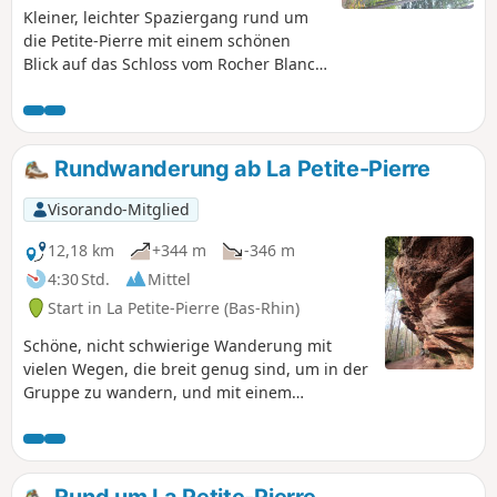
Kleiner, leichter Spaziergang rund um
die Petite-Pierre mit einem schönen
Blick auf das Schloss vom Rocher Blanc
aus Aber Vorsicht, es gibt ein paar
Steigungen!
Rundwanderung ab La Petite-Pierre
Visorando-Mitglied
12,18 km
+344 m
-346 m
4:30 Std.
Mittel
Start in La Petite-Pierre (Bas-Rhin)
Schöne, nicht schwierige Wanderung mit
vielen Wegen, die breit genug sind, um in der
Gruppe zu wandern, und mit einem
Restaurant auf halber Strecke!
Rund um La Petite-Pierre