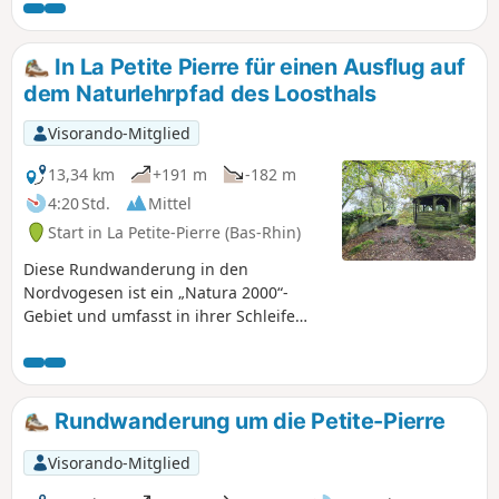
In La Petite Pierre für einen Ausflug auf
dem Naturlehrpfad des Loosthals
Visorando-Mitglied
13,34 km
+191 m
-182 m
4:20 Std.
Mittel
Start in La Petite-Pierre (Bas-Rhin)
Diese Rundwanderung in den
Nordvogesen ist ein „Natura 2000“-
Gebiet und umfasst in ihrer Schleife
einen vier Kilometer langen
Naturlehrpfad. Sie eignet sich
hervorragend für Liebhaber leichter
(geringer Höhenunterschied) und
Rundwanderung um die Petite-Pierre
ruhiger Wanderungen durch das
Unterholz. Sie bietet einige schöne
Visorando-Mitglied
Aussichtspunkte, interessante Felsen