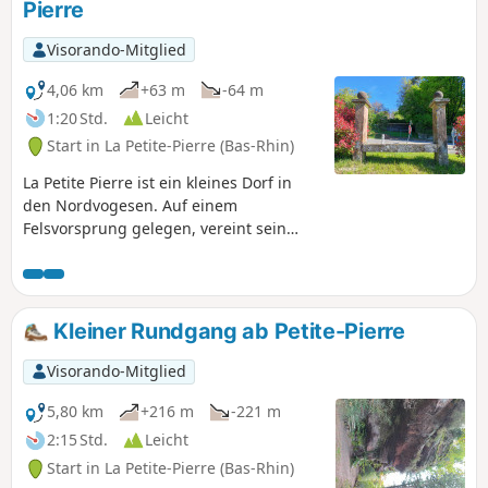
Pierre
Visorando-Mitglied
4,06 km
+63 m
-64 m
1:20 Std.
Leicht
Start in La Petite-Pierre (Bas-Rhin)
La Petite Pierre ist ein kleines Dorf in
den Nordvogesen. Auf einem
Felsvorsprung gelegen, vereint sein
historisches Zentrum, das sogenannte
Staedtel, alles, was eine mittelalterliche
elsässische Stadt zu bieten hat: ein
Schloss, malerische Gassen,
Kleiner Rundgang ab Petite-Pierre
mittelalterliches Flair, Häuser mit einem
gewissen Charme... Diese
Visorando-Mitglied
Rundwanderung bietet auch die
Möglichkeit, den Vorort nördlich der
5,80 km
+216 m
-221 m
Altstadt bis zur napoleonischen Bank zu
2:15 Std.
Leicht
besuchen.
Start in La Petite-Pierre (Bas-Rhin)