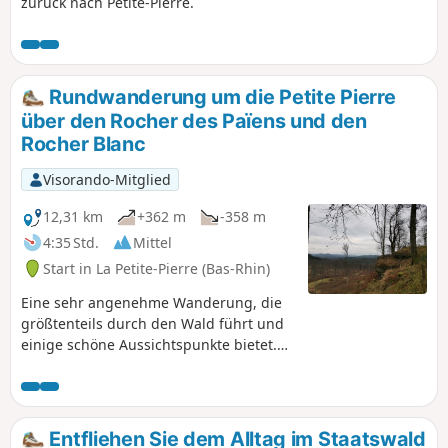
zurück nach Petite-Pierre.
Rundwanderung um die Petite Pierre
über den Rocher des Païens und den
Rocher Blanc
Visorando-Mitglied
12,31 km
+362 m
-358 m
4:35 Std.
Mittel
Start in La Petite-Pierre (Bas-Rhin)
Eine sehr angenehme Wanderung, die
größtenteils durch den Wald führt und
einige schöne Aussichtspunkte bietet.
Im Sommer bei warmem Wetter
besonders empfehlenswert!
Entfliehen Sie dem Alltag im Staatswald