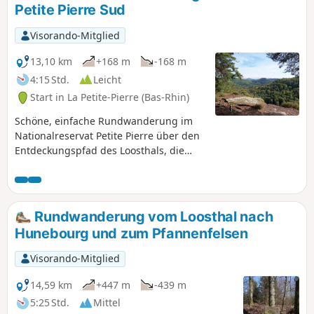
Petite Pierre Sud
Visorando-Mitglied
13,10 km
+168 m
-168 m
4:15 Std.
Leicht
Start in La Petite-Pierre (Bas-Rhin)
Schöne, einfache Rundwanderung im
Nationalreservat Petite Pierre über den
Entdeckungspfad des Loosthals, die
Wege des Heidekoepfels, des Mühlkopfs
und des Geierfelsens bis zum Rocher du
Bélier.Wenn Sie neugierig sind, können
Sie einige interessante, eher
Rundwanderung vom Loosthal nach
unbekannte Orte entdecken, die sich
Hunebourg und zum Pfannenfelsen
Ihrem Blick bieten.
Visorando-Mitglied
14,59 km
+447 m
-439 m
5:25 Std.
Mittel