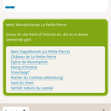
mich in die Wälder der Nordvogesen
verliebt.
Mehr Wandertouren La Petite-Pierre
Schau dir die Point of Interest an, die es in dieser
Gemeinde gibt:
Banc Napoléonien (La Petite-Pierre)
Château de La Petite-Pierre
Église de l’Assomption
Etang d'Imsthal
Froschkopf
Rocher du Corbeau (Altenburg)
Saut du chien
Sentier nature du Loostal
W