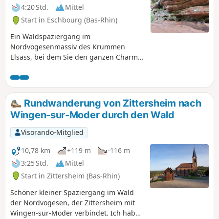
4:20 Std.
Mittel
Start in Eschbourg (Bas-Rhin)
Ein Waldspaziergang im
Nordvogesenmassiv des Krummen
Elsass, bei dem Sie den ganzen Charme
dieses Gebirges entdecken können, mit
einem obligatorischen Abstecher zum
Rocher des Païens und einer Rückkehr
zu den Höhlenwohnungen von
Rundwanderung von Zittersheim nach
Graufthal.
Wingen-sur-Moder durch den Wald
Visorando-Mitglied
10,78 km
+119 m
-116 m
3:25 Std.
Mittel
Start in Zittersheim (Bas-Rhin)
Schöner kleiner Spaziergang im Wald
der Nordvogesen, der Zittersheim mit
Wingen-sur-Moder verbindet. Ich habe