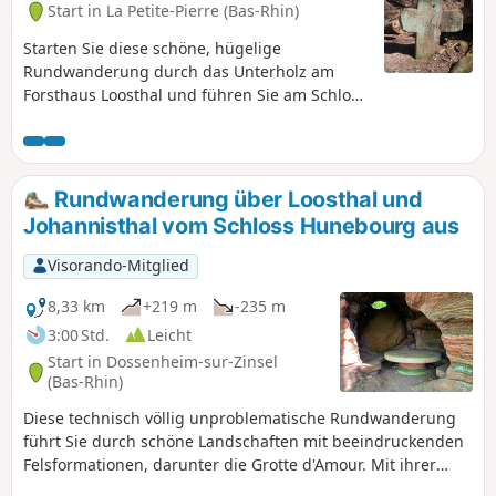
Start in La Petite-Pierre (Bas-Rhin)
Starten Sie diese schöne, hügelige
Rundwanderung durch das Unterholz am
Forsthaus Loosthal und führen Sie am Schloss
Hunebourg, der Grotte d'Amour, dem Rocher
de la Guérite, der großen Eiche, dem Col du
Christ, dem Felsvorsprung Pfannenfels und
dem Hammelsberg vorbei.
Rundwanderung über Loosthal und
Johannisthal vom Schloss Hunebourg aus
Visorando-Mitglied
8,33 km
+219 m
-235 m
3:00 Std.
Leicht
Start in Dossenheim-sur-Zinsel
(Bas-Rhin)
Diese technisch völlig unproblematische Rundwanderung
führt Sie durch schöne Landschaften mit beeindruckenden
Felsformationen, darunter die Grotte d'Amour. Mit ihrer
angemessenen Länge ist sie ein angenehmer Spaziergang