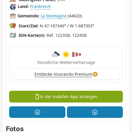
Land:
Frankreich
Gemeinde:
La Montagne
(44620)
Start/Ziel:
N 47.187346° / W 1.687303°
IGN-Karte(n):
Ref. 1223SB, 1224SB
Stündliche Wettervorhersage
Entdecke Visorando Premium
In der mobilen App anzeigen
Fotos