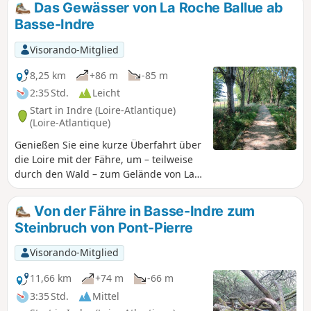
Das Gewässer von La Roche Ballue ab
Basse-Indre
Visorando-Mitglied
8,25 km
+86 m
-85 m
2:35 Std.
Leicht
Start in Indre (Loire-Atlantique)
(Loire-Atlantique)
Genießen Sie eine kurze Überfahrt über
die Loire mit der Fähre, um – teilweise
durch den Wald – zum Gelände von La
Roche Ballue zu gelangen, einem
ehemaligen Steinbruch, der in ein
Von der Fähre in Basse-Indre zum
Freizeitzentrum umgewandelt
Steinbruch von Pont-Pierre
wurde.Bitte beachten Sie, dass der
Zugang zum Freizeitpark nur außerhalb
Visorando-Mitglied
der Sommersaison, von September bis
Mitte Juni, kostenlos ist.
11,66 km
+74 m
-66 m
3:35 Std.
Mittel