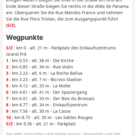
Ende dieser Straße biegen Sie rechts in die Allée de Panama
ein. Überqueren Sie die Rue Mendes France und nehmen
Sie die Rue Flora Tristan, die zum Ausgangspunkt führt
(
S/Z
).
Wegpunkte
S/Z
: km 0 - alt. 21 m - Parkplatz des Einkaufszentrums
Grand Pré
1
: km 0.53 - alt. 38 m - Die Kirche
2
: km 0.85 - alt. 34 m - Rue Violin
3
: km 2.23 - alt. 6 m - La Roche Ballue
4
: km 3.23 - alt. 7 m - Bicross-Stadion
5
: km 4.12 - alt. 33 m - La Motte
6
: km 4.61 - alt. 41 m - Der Spaziergang
7
: km 6.01 - alt. 33 m - Der Bois du Brossais
8
: km 6.77 - alt. 34 m - Einkaufszentrum
9
: km 7.56 - alt. 30 m - La Casse
10
: km 8.75 - alt. 30 m - Les Sables Rouges
S/Z
: km 9.36 - alt. 21 m - Parkplatz
Sei stets vorsichtig und plane voraus. Visorando und der