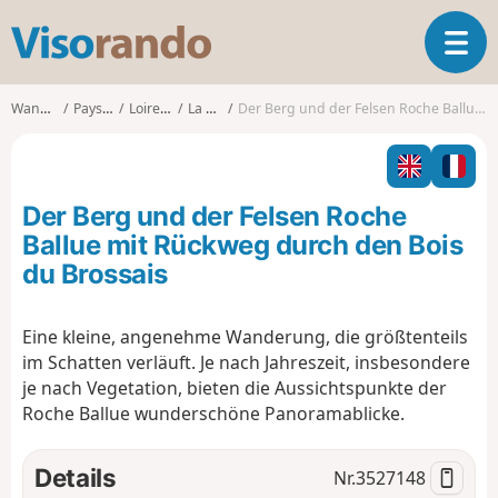
V
T
i
o
s
g
o
Wanderungen
Pays de la Loire
Loire-Atlantique
La Montagne
Der Berg und der Felsen Roche Ballue mit Rückweg durch den Bois du Brossais
g
r
l
a
e
n
n
d
Der Berg und der Felsen Roche
a
o
v
Ballue mit Rückweg durch den Bois
i
du Brossais
g
a
t
Eine kleine, angenehme Wanderung, die größtenteils
i
im Schatten verläuft. Je nach Jahreszeit, insbesondere
o
je nach Vegetation, bieten die Aussichtspunkte der
n
Roche Ballue wunderschöne Panoramablicke.
Details
Nr.
3527148