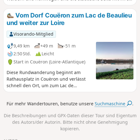
Weilern, blühenden Gärten und Verbindungswegen. Je
nach Jahreszeit begleiten Sie Wild- oder Haustiere inmitten
Vom Dorf Couëron zum Lac de Beaulieu
einer reichen und manchmal üppigen Flora. Man ist weit
und weiter zur Loire
weg von der Großstadt.
Visorando-Mitglied
9,49 km
+49 m
-51 m
2:50 Std.
Leicht
Start in Couëron (Loire-Atlantique)
Diese Rundwanderung beginnt am
Rathausplatz in Couëron und verlässt
schnell den Ort, um zum Lac de
Beaulieu zu gelangen, mit einigen
schönen Ausblicken auf die Stadt.
Für mehr Wandertouren, benutze unsere
Suchmaschine
.
Nachdem Sie den See umrundet und
vielleicht einige Vögel beobachtet
Die Beschreibungen und GPX-Daten dieser Tour sind Eigentum
haben, endet die Wanderung entlang
des Autors/der Autorin. Bitte nicht ohne Genehmigung
der Loire, die Sie über Wege erreichen.
kopieren.
Dort findet man „Das Haus in der Loire”
von Jean-Luc Courcoult und