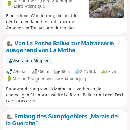
Start in Indre (Loire-Atlantique)
(Loire-Atlantique)
Eine schöne Wanderung, die am Ufer
der Loire entlang beginnt, über die
Anhöhe von Tougas und durch das
Marais de Tougas führt, um schließlich
den See im ehemaligen Steinbruch von
Von La Roche Ballue zur Matrasserie,
Pont Pierre zu erreichen.
ausgehend von La Mothe
Visorando-Mitglied
7,40 km
+60 m
-58 m
2:15 Std.
Leicht
Start in Bouguenais (Loire-Atlantique)
Rundwanderung von La Mothe aus, vorbei an der
ehemaligen Steinbruchstätte La Roche Ballue und dem Dorf
La Matrasserie.
Entlang des Sumpfgebiets „Marais de
la Guerche“