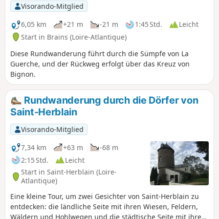
Visorando-Mitglied
6,05 km
+21 m
-21 m
1:45 Std.
Leicht
Start in Brains (Loire-Atlantique)
Diese Rundwanderung führt durch die Sümpfe von La
Guerche, und der Rückweg erfolgt über das Kreuz von
Bignon.
Rundwanderung durch die Dörfer von
Saint-Herblain
Visorando-Mitglied
7,34 km
+63 m
-68 m
2:15 Std.
Leicht
Start in Saint-Herblain (Loire-
Atlantique)
Eine kleine Tour, um zwei Gesichter von Saint-Herblain zu
entdecken: die ländliche Seite mit ihren Wiesen, Feldern,
Wäldern und Hohlwegen und die städtische Seite mit ihren