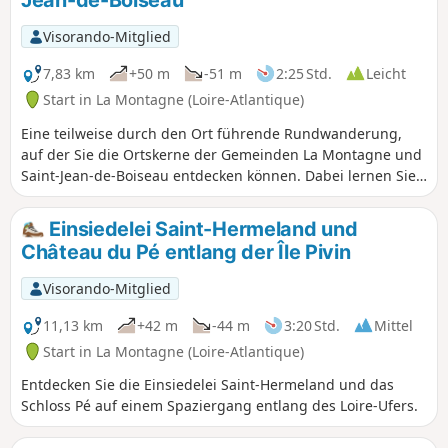
Jean-de-Boiseau
Visorando-Mitglied
7,83 km
+50 m
-51 m
2:25 Std.
Leicht
Start in La Montagne (Loire-Atlantique)
Eine teilweise durch den Ort führende Rundwanderung,
auf der Sie die Ortskerne der Gemeinden La Montagne und
Saint-Jean-de-Boiseau entdecken können. Dabei lernen Sie
wenig bekannte Stadtviertel, Gassen und kleine Wege am
Stadtrand kennen.
Einsiedelei Saint-Hermeland und
Château du Pé entlang der Île Pivin
Visorando-Mitglied
11,13 km
+42 m
-44 m
3:20 Std.
Mittel
Start in La Montagne (Loire-Atlantique)
Entdecken Sie die Einsiedelei Saint-Hermeland und das
Schloss Pé auf einem Spaziergang entlang des Loire-Ufers.