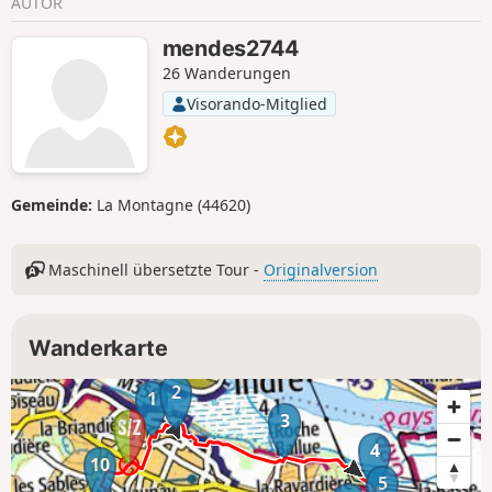
AUTOR
anschließend den „Tour à Plomb”. Diese
Route kann zu jeder Jahreszeit
mendes2744
begangen werden, ist aber besonders
26 Wanderungen
schön im winterlichen Licht.
Visorando-Mitglied
Gemeinde:
La Montagne (44620)
Maschinell übersetzte Tour -
Originalversion
Wanderkarte
2
1
3
4
10
5