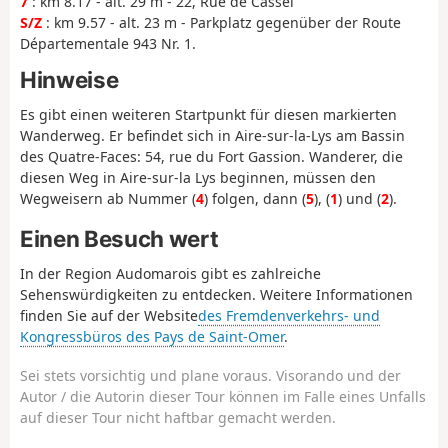
7
: km 8.17 - alt. 29 m - 22, Rue de Cassel
S/Z
: km 9.57 - alt. 23 m - Parkplatz gegenüber der Route
Départementale 943 Nr. 1.
Hinweise
Es gibt einen weiteren Startpunkt für diesen markierten
Wanderweg. Er befindet sich in Aire-sur-la-Lys am Bassin
des Quatre-Faces: 54, rue du Fort Gassion. Wanderer, die
diesen Weg in Aire-sur-la Lys beginnen, müssen den
Wegweisern ab Nummer (
4
) folgen, dann (
5
), (
1
) und (
2
).
Einen Besuch wert
In der Region Audomarois gibt es zahlreiche
Sehenswürdigkeiten zu entdecken. Weitere Informationen
finden Sie auf der Website
des Fremdenverkehrs- und
Kongressbüros des Pays de Saint-Omer
.
Sei stets vorsichtig und plane voraus. Visorando und der
Autor / die Autorin dieser Tour können im Falle eines Unfalls
auf dieser Tour nicht haftbar gemacht werden.