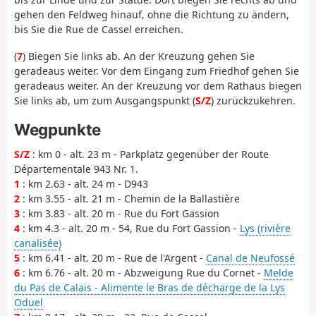
gehen den Feldweg hinauf, ohne die Richtung zu ändern,
bis Sie die Rue de Cassel erreichen.
(
7
) Biegen Sie links ab. An der Kreuzung gehen Sie
geradeaus weiter. Vor dem Eingang zum Friedhof gehen Sie
geradeaus weiter. An der Kreuzung vor dem Rathaus biegen
Sie links ab, um zum Ausgangspunkt (
S/Z
) zurückzukehren.
Wegpunkte
S/Z
: km 0 - alt. 23 m - Parkplatz gegenüber der Route
Départementale 943 Nr. 1.
1
: km 2.63 - alt. 24 m - D943
2
: km 3.55 - alt. 21 m - Chemin de la Ballastière
3
: km 3.83 - alt. 20 m - Rue du Fort Gassion
4
: km 4.3 - alt. 20 m - 54, Rue du Fort Gassion -
Lys (rivière
canalisée)
5
: km 6.41 - alt. 20 m - Rue de l'Argent -
Canal de Neufossé
6
: km 6.76 - alt. 20 m - Abzweigung Rue du Cornet -
Melde
du Pas de Calais - Alimente le Bras de décharge de la Lys
Oduel