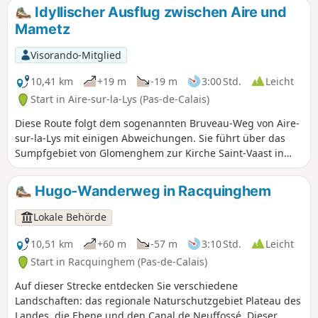
Idyllischer Ausflug zwischen Aire und
Mametz
Visorando-Mitglied
10,41 km
+19 m
-19 m
3:00 Std.
Leicht
Start in Aire-sur-la-Lys (Pas-de-Calais)
Diese Route folgt dem sogenannten Bruveau-Weg von Aire-
sur-la-Lys mit einigen Abweichungen. Sie führt über das
Sumpfgebiet von Glomenghem zur Kirche Saint-Vaast in
Mametz und dann über den Chemin de Fauquenthun im
Weiler Rincq zurück zum Weiler Moulin-le-Comte.
Hugo-Wanderweg in Racquinghem
Lokale Behörde
10,51 km
+60 m
-57 m
3:10 Std.
Leicht
Start in Racquinghem (Pas-de-Calais)
Auf dieser Strecke entdecken Sie verschiedene
Landschaften: das regionale Naturschutzgebiet Plateau des
Landes, die Ebene und den Canal de Neuffossé. Dieser