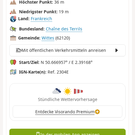
Höchster Punkt:
36 m
Niedrigster Punkt:
19 m
Land:
Frankreich
Bundesland:
Chaîne des Terrils
Gemeinde:
Wittes
(62120)
Mit öffentlichen Verkehrsmitteln anreisen
Start/Ziel:
N 50.666957° / E 2.39168°
IGN-Karte(n):
Ref. 2304E
Stündliche Wettervorhersage
Entdecke Visorando Premium
In der mobilen App anzeigen