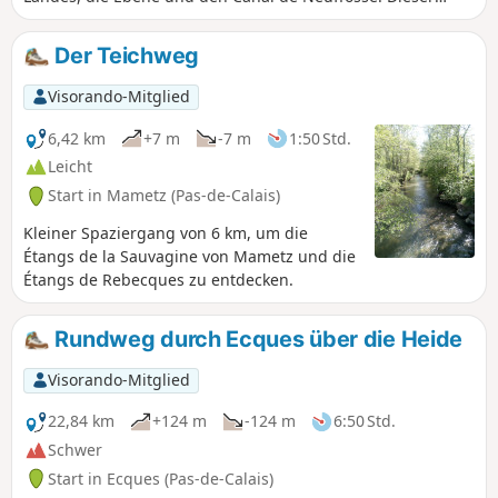
trennt das Departement Pas-de-Calais vom Departement
Nord. Es handelt sich um einen markierten Wanderweg der
Der Teichweg
Communauté d'Agglomération du Pays de Saint-Omer.
Visorando-Mitglied
6,42 km
+7 m
-7 m
1:50 Std.
Leicht
Start in Mametz (Pas-de-Calais)
Kleiner Spaziergang von 6 km, um die
Étangs de la Sauvagine von Mametz und die
Étangs de Rebecques zu entdecken.
Rundweg durch Ecques über die Heide
Visorando-Mitglied
22,84 km
+124 m
-124 m
6:50 Std.
Schwer
Start in Ecques (Pas-de-Calais)