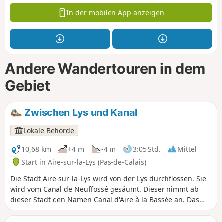
In der mobilen App anzeigen
Andere Wandertouren in dem
Gebiet
Zwischen Lys und Kanal
Lokale Behörde
10,68 km
+4 m
-4 m
3:05 Std.
Mittel
Start in Aire-sur-la-Lys (Pas-de-Calais)
Die Stadt Aire-sur-la-Lys wird von der Lys durchflossen. Sie
wird vom Canal de Neuffossé gesäumt. Dieser nimmt ab
dieser Stadt den Namen Canal d'Aire à la Bassée an. Das
Bassin des quatre Faces ermöglichte es den Schiffen früher,
zu wenden und in die gewünschte Richtung zu gehen: in