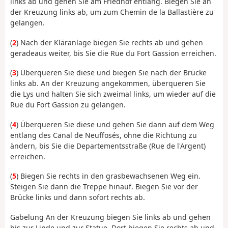
links ab und gehen Sie am Friedhof entlang. Biegen Sie an
der Kreuzung links ab, um zum Chemin de la Ballastière zu
gelangen.
(
2
) Nach der Kläranlage biegen Sie rechts ab und gehen
geradeaus weiter, bis Sie die Rue du Fort Gassion erreichen.
(
3
) Überqueren Sie diese und biegen Sie nach der Brücke
links ab. An der Kreuzung angekommen, überqueren Sie
die Lys und halten Sie sich zweimal links, um wieder auf die
Rue du Fort Gassion zu gelangen.
(
4
) Überqueren Sie diese und gehen Sie dann auf dem Weg
entlang des Canal de Neuffosés, ohne die Richtung zu
ändern, bis Sie die Departementsstraße (Rue de l'Argent)
erreichen.
(
5
) Biegen Sie rechts in den grasbewachsenen Weg ein.
Steigen Sie dann die Treppe hinauf. Biegen Sie vor der
Brücke links und dann sofort rechts ab.
Gabelung An der Kreuzung biegen Sie links ab und gehen
bis zur Linde und zur Statue. Dort biegen Sie rechts ab und