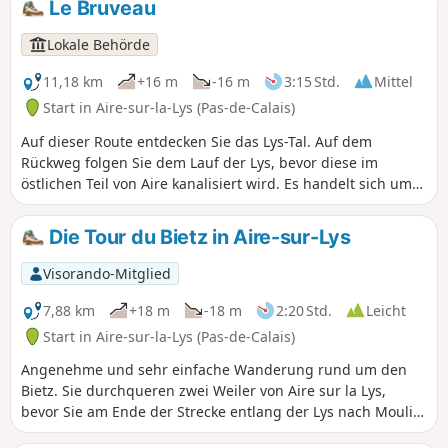
Le Bruveau
Richtung Stadt, Lys, Kanal nach Saint-Omer oder Béthune.
Es handelt sich um einen markierten Wanderweg der
Lokale Behörde
Communauté d'Agglomération du Pays de Saint-Omer.
11,18 km
+16 m
-16 m
3:15 Std.
Mittel
Start in Aire-sur-la-Lys (Pas-de-Calais)
Auf dieser Route entdecken Sie das Lys-Tal. Auf dem
Rückweg folgen Sie dem Lauf der Lys, bevor diese im
östlichen Teil von Aire kanalisiert wird. Es handelt sich um
einen markierten Wanderweg des Gemeindeverbands
„Communauté d'Agglomération du Pays de Saint-Omer“.
Die Tour du Bietz in Aire-sur-Lys
Visorando-Mitglied
7,88 km
+18 m
-18 m
2:20 Std.
Leicht
Start in Aire-sur-la-Lys (Pas-de-Calais)
Angenehme und sehr einfache Wanderung rund um den
Bietz. Sie durchqueren zwei Weiler von Aire sur la Lys,
bevor Sie am Ende der Strecke entlang der Lys nach Moulin
le Comte zurückkehren.