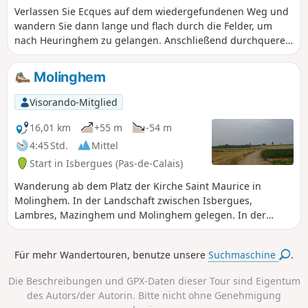
Verlassen Sie Ecques auf dem wiedergefundenen Weg und
wandern Sie dann lange und flach durch die Felder, um
nach Heuringhem zu gelangen. Anschließend durchqueren
Sie die Heiden von Blendecques, Rietz de l'Église und
Bibrou, bevor Sie über Les Bruyères nach Quiestède
Molinghem
gelangen. Rückkehr durch den Bois d'Ecques. Die Strecke
ist relativ flach, aber es gibt einige feuchte Gebiete (je nach
Visorando-Mitglied
Wetterlage sogar mehr). Während der Jagdsaison sollten
Sie sonntags vermeiden, da einige Gemeindewälder an
16,01 km
+55 m
-54 m
Jagdgesellschaften vermietet sind! Die Strecke wurde im
4:45 Std.
Mittel
September 2024 geändert und verbessert, um die D 190 zu
Start in Isbergues (Pas-de-Calais)
umgehen.
Wanderung ab dem Platz der Kirche Saint Maurice in
Molinghem. In der Landschaft zwischen Isbergues,
Lambres, Mazinghem und Molinghem gelegen. In der
Ebene der Mühle und entlang des Sumpfes von Lambres.
Für mehr Wandertouren, benutze unsere
Suchmaschine
.
Die Beschreibungen und GPX-Daten dieser Tour sind Eigentum
des Autors/der Autorin. Bitte nicht ohne Genehmigung