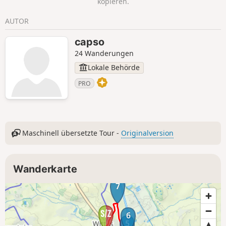
kopieren.
AUTOR
capso
24 Wanderungen
Lokale Behörde
PRO
Maschinell übersetzte Tour -
Originalversion
Wanderkarte
7
6
5