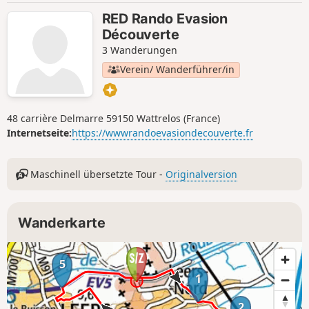
RED Rando Evasion
Découverte
3 Wanderungen
Verein/ Wanderführer/in
48 carrière Delmarre 59150 Wattrelos (France)
Internetseite:
https://wwwrandoevasiondecouverte.fr
Maschinell übersetzte Tour -
Originalversion
Wanderkarte
5
1
2