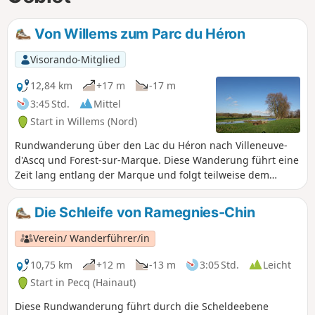
Von Willems zum Parc du Héron
Visorando-Mitglied
12,84 km
+17 m
-17 m
3:45 Std.
Mittel
Start in Willems (Nord)
Rundwanderung über den Lac du Héron nach Villeneuve-
d'Ascq und Forest-sur-Marque. Diese Wanderung führt eine
Zeit lang entlang der Marque und folgt teilweise dem
FernwanderwegGR® 121B.
Die Schleife von Ramegnies-Chin
Verein/ Wanderführer/in
10,75 km
+12 m
-13 m
3:05 Std.
Leicht
Start in Pecq (Hainaut)
Diese Rundwanderung führt durch die Scheldeebene