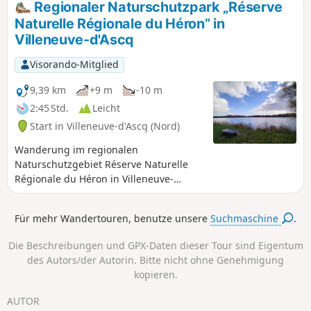
Regionaler Naturschutzpark „Réserve
Naturelle Régionale du Héron” in
Villeneuve-d'Ascq
Visorando-Mitglied
9,39 km
+9 m
-10 m
2:45 Std.
Leicht
Start in Villeneuve-d'Ascq (Nord)
Wanderung im regionalen
Naturschutzgebiet Réserve Naturelle
Régionale du Héron in Villeneuve-
d'Ascq: 110 Hektar Wasser und Natur
zum Entdecken. Der Lac du Héron ist
Für mehr Wandertouren, benutze unsere
Suchmaschine
.
mit anderen, kleineren Seen verbunden,
dem Lac de Canteleu, dem Lac Saint-
Die Beschreibungen und GPX-Daten dieser Tour sind Eigentum
Jean und dem Lac des Espagnols.
des Autors/der Autorin. Bitte nicht ohne Genehmigung
kopieren.
AUTOR