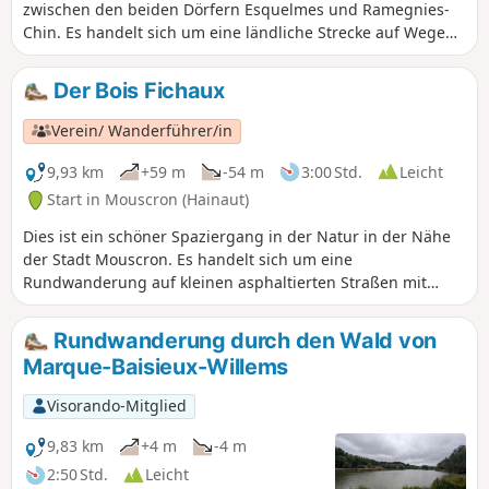
zwischen den beiden Dörfern Esquelmes und Ramegnies-
Chin. Es handelt sich um eine ländliche Strecke auf Wegen
und kleinen Landstraßen. Achten Sie beim Überqueren der
Chaussée de Tournai auf den Verkehr. Sie entdecken die
Der Bois Fichaux
hübsche, von Bäumen gesäumte Kirche von Esquelmes in
der Nähe der Schelde und zahlreiche Kalvarienberge und
Verein/ Wanderführer/in
Kapellen. Sie wandern auf von Hecken gesäumten Wegen
und nehmen kleine Durchgänge. Am Ufer der Schelde
9,93 km
+59 m
-54 m
3:00 Std.
Leicht
sehen Sie auf der anderen Seite den Mont Saint-Aubert.
Start in Mouscron (Hainaut)
Dies ist ein schöner Spaziergang in der Natur in der Nähe
der Stadt Mouscron. Es handelt sich um eine
Rundwanderung auf kleinen asphaltierten Straßen mit
wenig Verkehr und auf Wegen. Sie entdecken das Schloss
der Grafen, umgeben von einem Wassergraben, und das
Rundwanderung durch den Wald von
Museum „Martine“. Sie spazieren durch den Bois Fichaux
Marque-Baisieux-Willems
an den Hängen des Hügels von Mouscron.
Visorando-Mitglied
9,83 km
+4 m
-4 m
2:50 Std.
Leicht