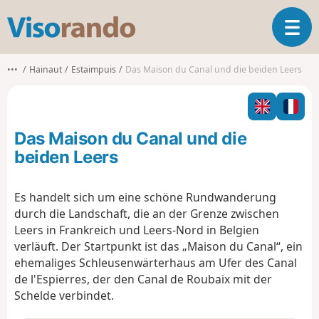
V
T
i
o
s
g
o
•••
Hainaut
Estaimpuis
Das Maison du Canal und die beiden Leers
g
r
l
a
e
n
n
d
Das Maison du Canal und die
a
o
v
beiden Leers
i
g
Es handelt sich um eine schöne Rundwanderung
a
durch die Landschaft, die an der Grenze zwischen
t
i
Leers in Frankreich und Leers-Nord in Belgien
o
verläuft. Der Startpunkt ist das „Maison du Canal“, ein
n
ehemaliges Schleusenwärterhaus am Ufer des Canal
de l'Espierres, der den Canal de Roubaix mit der
Schelde verbindet.