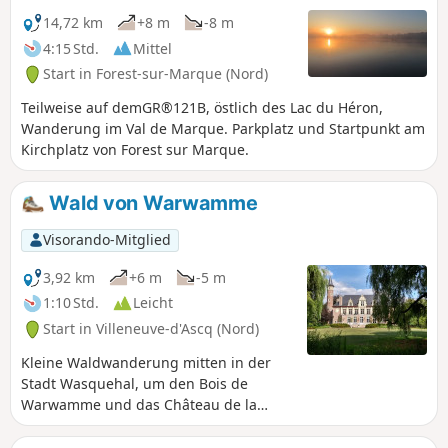
14,72 km
+8 m
-8 m
4:15 Std.
Mittel
Start in Forest-sur-Marque (Nord)
Teilweise auf demGR®121B, östlich des Lac du Héron,
Wanderung im Val de Marque. Parkplatz und Startpunkt am
Kirchplatz von Forest sur Marque.
Wald von Warwamme
Visorando-Mitglied
3,92 km
+6 m
-5 m
1:10 Std.
Leicht
Start in Villeneuve-d'Ascq (Nord)
Kleine Waldwanderung mitten in der
Stadt Wasquehal, um den Bois de
Warwamme und das Château de la
Fontaine zu entdecken.