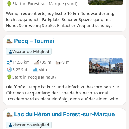
Start in Forest-sur-Marque (Nord)
Wenig frequentierte, idyllische 10-km-Rundwanderung,
leicht zugänglich. Parkplatz. Schöner Spaziergang mit
Hund. Sehr wenig Straße. Einfacher Weg und schöne,
ruhige Landschaft.
Pecq – Tournai
Visorando-Mitglied
11,58 km
+35 m
-9 m
3:25 Std.
Mittel
Start in Pecq (Hainaut)
Die fünfte Etappe ist kurz und einfach zu beschreiben. Sie
führt von Pecq entlang der Schelde bis nach Tournai.
Trotzdem wird es nicht eintönig, denn auf der einen Seite
verläuft der Fluss, und auf der anderen Seite wechseln sich
abwechslungsreiche Landschaften ab. Und das Zentrum
Lac du Héron und Forest-sur-Marque
von Tournai ist einen Besuch wert.
Visorando-Mitglied