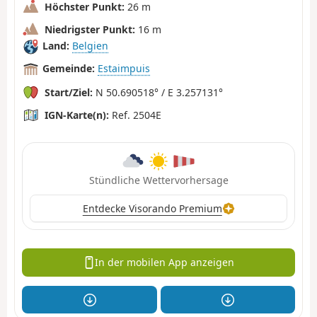
Höchster Punkt:
26 m
Niedrigster Punkt:
16 m
Land:
Belgien
Gemeinde:
Estaimpuis
Start/Ziel:
N 50.690518° / E 3.257131°
IGN-Karte(n):
Ref. 2504E
Stündliche Wettervorhersage
Entdecke Visorando Premium
In der mobilen App anzeigen