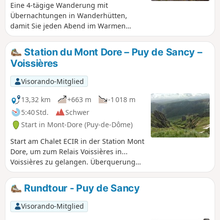
Eine 4-tägige Wanderung mit
Übernachtungen in Wanderhütten,
damit Sie jeden Abend im Warmen
schlafen können Die Route führt Sie auf
den Wanderwegen GR®4 und GR®30
Station du Mont Dore – Puy de Sancy –
durch das nationale Naturschutzgebiet
Voissières
Chastreix-Sancy und das
Naturschutzgebiet des Chaudefour-Tals,
Visorando-Mitglied
wo Sie die höchsten Gipfel des
Zentralmassivs und herrliche
13,32 km
+663 m
-1 018 m
Wasserfälle entdecken können, mit
5:40 Std.
Schwer
einer kleinen Verschnaufpause am Lac
Start in Mont-Dore (Puy-de-Dôme)
Chambon.
Start am Chalet ECIR in der Station Mont
Dore, um zum Relais Voissières in...
Voissières zu gelangen. Überquerung
der Bergkämme entlang des
Chaudefour-Tals. Der Aufstieg zum
Rundtour - Puy de Sancy
Sancy kann sich als schwierig erweisen,
der Rest ist sehr einfach.
Visorando-Mitglied