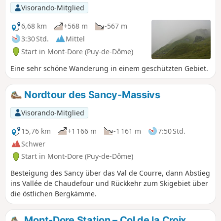
bewundern. Die Ankunft am Chambon-
Visorando-Mitglied
See ist besonders zum Baden (sofern es
die Temperaturen zulassen), aber auch
6,68 km
+568 m
-567 m
wegen des Sonnenuntergangs ein
3:30 Std.
Mittel
Genuss.
Start in Mont-Dore (Puy-de-Dôme)
Eine sehr schöne Wanderung in einem geschützten Gebiet.
Nordtour des Sancy-Massivs
Visorando-Mitglied
15,76 km
+1 166 m
-1 161 m
7:50 Std.
Schwer
Start in Mont-Dore (Puy-de-Dôme)
Besteigung des Sancy über das Val de Courre, dann Abstieg
ins Vallée de Chaudefour und Rückkehr zum Skigebiet über
die östlichen Bergkämme.
Mont-Dore Station – Col de la Croix