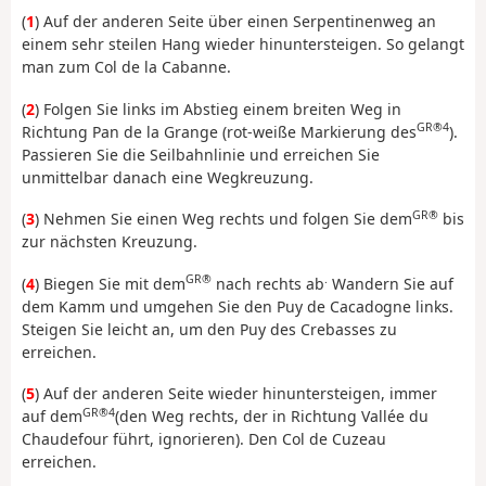
(
1
) Auf der anderen Seite über einen Serpentinenweg an
einem sehr steilen Hang wieder hinuntersteigen. So gelangt
man zum Col de la Cabanne.
(
2
) Folgen Sie links im Abstieg einem breiten Weg in
GR®4
Richtung Pan de la Grange (rot-weiße Markierung des
).
Passieren Sie die Seilbahnlinie und erreichen Sie
unmittelbar danach eine Wegkreuzung.
GR®
(
3
) Nehmen Sie einen Weg rechts und folgen Sie dem
bis
zur nächsten Kreuzung.
GR®
.
(
4
) Biegen Sie mit dem
nach rechts ab
Wandern Sie auf
dem Kamm und umgehen Sie den Puy de Cacadogne links.
Steigen Sie leicht an, um den Puy des Crebasses zu
erreichen.
(
5
) Auf der anderen Seite wieder hinuntersteigen, immer
GR®4
auf dem
(den Weg rechts, der in Richtung Vallée du
Chaudefour führt, ignorieren). Den Col de Cuzeau
erreichen.