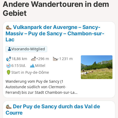
Andere Wandertouren in dem
Gebiet
Vulkanpark der Auvergne – Sancy-
Massiv – Puy de Sancy – Chambon-sur-
Lac
Visorando-Mitglied
18,86 km
+296 m
-1 231 m
6:15 Std.
Mittel
Start in Puy-de-Dôme
Wanderung vom Puy de Sancy (1
Autostunde südlich von Clermont-
Ferrand) bis zur Stadt Chambon-sur-Lac.
Auf dieser Wanderung können Sie vom
Kammweg des Sancy-Massivs aus das
Der Puy de Sancy durch das Val de
nationale Naturschutzgebiet des
Courre
Chaudefour-Tals sowie den Talgrund