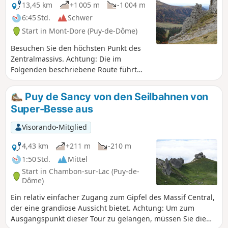
13,45 km
+1 005 m
-1 004 m
6:45 Std.
Schwer
Start in Mont-Dore (Puy-de-Dôme)
Besuchen Sie den höchsten Punkt des
Zentralmassivs. Achtung: Die im
Folgenden beschriebene Route führt
durch die Naturschutzgebiete
Chastreix-Sancy und/oder Vallée de
Puy de Sancy von den Seilbahnen von
Chaudefour. Hunde sind nicht erlaubt,
Super-Besse aus
auch nicht an der Leine, außer auf den
markierten Wanderwegen GR® 30.
Visorando-Mitglied
Mountainbiking, Pflanzen und Beeren
pflücken und Zelten sind verboten. Bitte
4,43 km
+211 m
-210 m
bleiben Sie auf den markierten Wegen.
1:50 Std.
Mittel
Vielen Dank für Ihr Verständnis.
Start in Chambon-sur-Lac (Puy-de-
Dôme)
Ein relativ einfacher Zugang zum Gipfel des Massif Central,
der eine grandiose Aussicht bietet. Achtung: Um zum
Ausgangspunkt dieser Tour zu gelangen, müssen Sie die