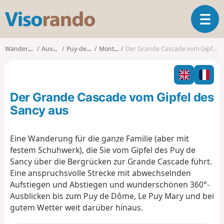
V
T
i
o
s
g
o
Wanderungen
Auvergne
Puy-de-Dôme
Mont-Dore
Der Grande Cascade vom Gipfel des Sancy aus
g
r
l
a
e
n
n
d
Der Grande Cascade vom Gipfel des
a
o
v
Sancy aus
i
g
Eine Wanderung für die ganze Familie (aber mit
a
festem Schuhwerk), die Sie vom Gipfel des Puy de
t
i
Sancy über die Bergrücken zur Grande Cascade führt.
o
Eine anspruchsvolle Strecke mit abwechselnden
n
Aufstiegen und Abstiegen und wunderschönen 360°-
Ausblicken bis zum Puy de Dôme, Le Puy Mary und bei
gutem Wetter weit darüber hinaus.