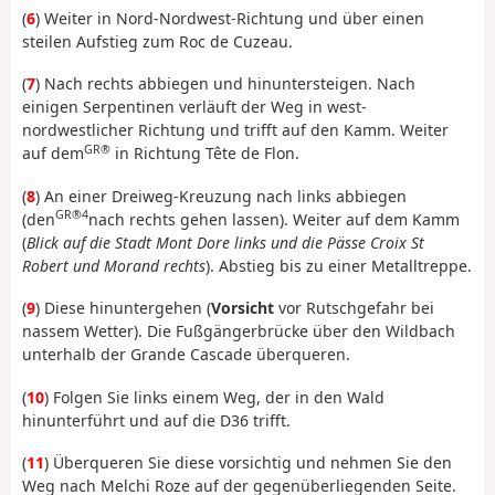
(
6
) Weiter in Nord-Nordwest-Richtung und über einen
steilen Aufstieg zum Roc de Cuzeau.
(
7
) Nach rechts abbiegen und hinuntersteigen. Nach
einigen Serpentinen verläuft der Weg in west-
nordwestlicher Richtung und trifft auf den Kamm. Weiter
GR®
auf dem
in Richtung Tête de Flon.
(
8
) An einer Dreiweg-Kreuzung nach links abbiegen
GR®4
(den
nach rechts gehen lassen). Weiter auf dem Kamm
(
Blick auf die Stadt Mont Dore links und die Pässe Croix St
Robert und Morand rechts
). Abstieg bis zu einer Metalltreppe.
(
9
) Diese hinuntergehen (
Vorsicht
vor Rutschgefahr bei
nassem Wetter). Die Fußgängerbrücke über den Wildbach
unterhalb der Grande Cascade überqueren.
(
10
) Folgen Sie links einem Weg, der in den Wald
hinunterführt und auf die D36 trifft.
(
11
) Überqueren Sie diese vorsichtig und nehmen Sie den
Weg nach Melchi Roze auf der gegenüberliegenden Seite.