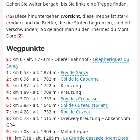
Gehen Sie weiter bergab, bis Sie links eine Treppe finden.
(
12
) Diese hinuntergehen (
Vorsicht
, diese Treppe ist stark
erodiert und die Bretter, die die Stufen begrenzen, sind oft
verschwunden). So gelangt man zu den Thermes du Mont
Dore (
Z
).
Wegpunkte
S
: km 0 - alt. 1 770 m - Oberer Bahnhof -
Téléphériques du
Sancy
1
: km 0.53 - alt. 1 874 m -
Puy de Sancy
2
: km 0.96 - alt. 1 782 m -
Col de la Cabanne
3
: km 1.37 - alt. 1 722 m - Kreuzung
4
: km 1.89 - alt. 1 708 m - Kreuzung
5
: km 3.09 - alt. 1 757 m -
Puy des Crebasses
6
: km 3.83 - alt. 1 646 m -
Col de Cuzeau (1648m)
7
: km 4.28 - alt. 1 732 m -
Roc de Cuzeau
8
: km 5.73 - alt. 1 515 m - Dreiweg-Kreuzung – Abkehr vom
GR4
9
: km 7.08 - alt. 1 304 m - Metalltreppe
10
: km 7.18 - alt. 1 285 m -
La Grande Cascade (Mont Dore)