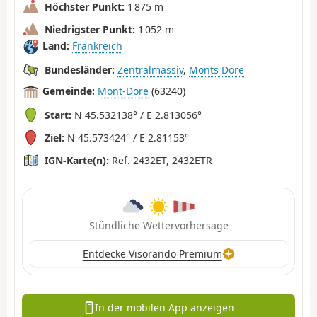
Höchster Punkt:
1 875 m
Niedrigster Punkt:
1 052 m
Land:
Frankreich
Bundesländer:
Zentralmassiv
,
Monts Dore
Gemeinde:
Mont-Dore
(63240)
Start:
N 45.532138° / E 2.813056°
Ziel:
N 45.573424° / E 2.81153°
IGN-Karte(n):
Ref. 2432ET, 2432ETR
Stündliche Wettervorhersage
Entdecke Visorando Premium
In der mobilen App anzeigen