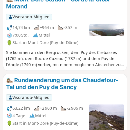
Morand
Visorando-Mitglied
14,74 km
+964 m
-857 m
7:00 Std.
Mittel
Start in Mont-Dore (Puy-de-Dôme)
Sie kommen an den Bergrücken, dem Puy des Crebasses
(1762 m), dem Roc de Cuzeau (1737 m) und dem Puy de
l'Angle (1740 m) vorbei, mit einem möglichen Abstecher zur
Grande Cascade, und das alles mit Blick auf den Ort und
das herrliche Vallée de Chaudefour.
Rundwanderung um das Chaudefour-
Tal und den Puy de Sancy
Visorando-Mitglied
63,22 km
+2 900 m
-2 906 m
4 Tage
Mittel
Start in Mont-Dore (Puy-de-Dôme)