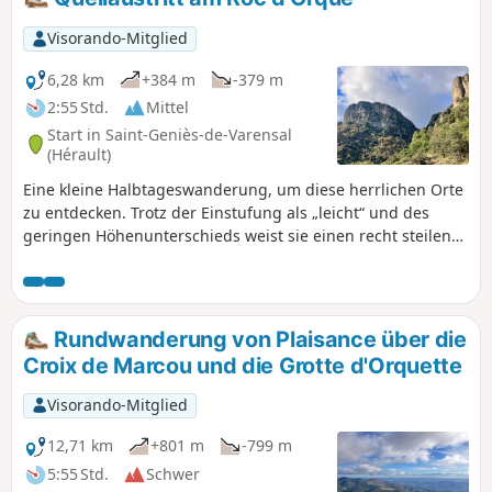
kurze) Passagen sind etwas schwierig zu
begehen, aber die GPX-Route von Visorando
Visorando-Mitglied
ist sehr hilfreich.
6,28 km
+384 m
-379 m
2:55 Std.
Mittel
Start in Saint-Geniès-de-Varensal
(Hérault)
Eine kleine Halbtageswanderung, um diese herrlichen Orte
zu entdecken. Trotz der Einstufung als „leicht“ und des
geringen Höhenunterschieds weist sie einen recht steilen
Aufstieg ab Saint-Geniès-de-Varensal und einen ähnlich
steilen Abstieg nach der Ruine von Orquette auf. Gutes
Schuhwerk und eine gute körperliche Verfassung sind
erforderlich.
Rundwanderung von Plaisance über die
Croix de Marcou und die Grotte d'Orquette
Visorando-Mitglied
12,71 km
+801 m
-799 m
5:55 Std.
Schwer