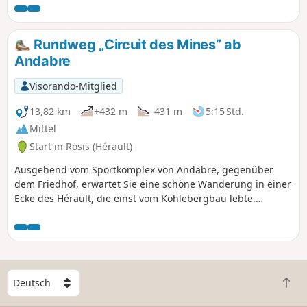
Rundwanderung, die mit der Besteigung des Caroux von
Saint-Geniès-de-Varensal zum Parkplatz vor dem Weiler
Bardou abgeschlossen wird.
Rundweg „Circuit des Mines” ab
Andabre
Visorando-Mitglied
13,82 km
+432 m
-431 m
5:15 Std.
Mittel
Start in Rosis (Hérault)
Ausgehend vom Sportkomplex von Andabre, gegenüber
dem Friedhof, erwartet Sie eine schöne Wanderung in einer
Ecke des Hérault, die einst vom Kohlebergbau lebte.
Obwohl dieser Wirtschaftszweig Anfang der 1990er Jahre
eingestellt wurde, hat er tiefe Spuren hinterlassen. Diese
Wanderung ermöglicht es Ihnen, eine andere Art von
Tätigkeit kennenzulernen, die bis heute besteht und mit der
Landwirtschaft zu tun hat: den Anbau von Kastanien.
W
Z
ä
u
h