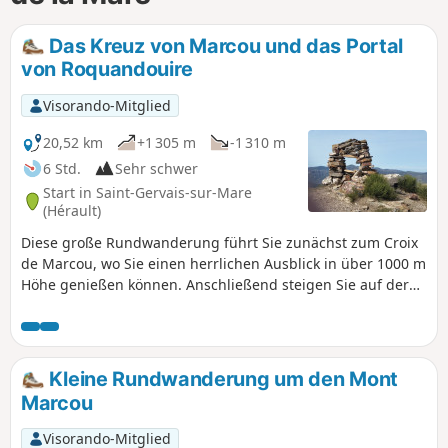
Das Kreuz von Marcou und das Portal
von Roquandouire
Visorando-Mitglied
20,52 km
+1 305 m
-1 310 m
6 Std.
Sehr schwer
Start in Saint-Gervais-sur-Mare
(Hérault)
Diese große Rundwanderung führt Sie zunächst zum Croix
de Marcou, wo Sie einen herrlichen Ausblick in über 1000 m
Höhe genießen können. Anschließend steigen Sie auf der
gegenüberliegenden Seite zum Portail de Roquandouire
hinauf. Auf dem Rückweg über Serre de More entdecken
Sie die für den Caroux typische zerklüftete Landschaft.
Diese Wanderung ist nur für geübte Wanderer geeignet,
Kleine Rundwanderung um den Mont
die Höhenunterschiede nicht scheuen.
Marcou
Visorando-Mitglied