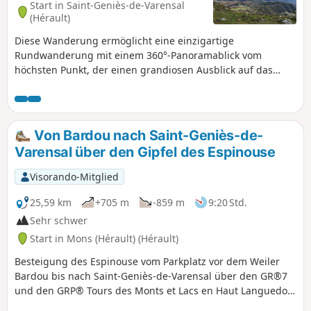
Start in Saint-Geniès-de-Varensal
(Hérault)
Diese Wanderung ermöglicht eine einzigartige
Rundwanderung mit einem 360°-Panoramablick vom
höchsten Punkt, der einen grandiosen Ausblick auf das
Meer, das Carroux-Plateau und alle Gebirgsmassive
nördlich und östlich dieses bemerkenswerten Kuppelbergs
bietet: den Mont Marcou. Der Aufstieg ist recht
anspruchsvoll mit steilen Hängen, an denen man
Von Bardou nach Saint-Geniès-de-
manchmal die Hände einsetzen muss, um felsige Passagen
Varensal über den Gipfel des Espinouse
zu erklimmen. Auch der Abstieg weist einige recht steile
Abschnitte auf. Die Wanderung kann daher für manche
Visorando-Mitglied
schwierig sein. Die ersten 45 Minuten bieten jedoch die
Möglichkeit, sich gut aufzuwärmen, bevor man den steilen
25,59 km
+705 m
-859 m
9:20 Std.
Aufstieg zu den Antennen und sogar darüber hinaus in
Sehr schwer
Angriff nimmt. Eine schöne, naturbelassene und sportliche
Start in Mons (Hérault) (Hérault)
Route.
Besteigung des Espinouse vom Parkplatz vor dem Weiler
Bardou bis nach Saint-Geniès-de-Varensal über den GR®7
und den GRP® Tours des Monts et Lacs en Haut Languedoc.
Diese Wanderung ist die erste Etappe einer zweitägigen