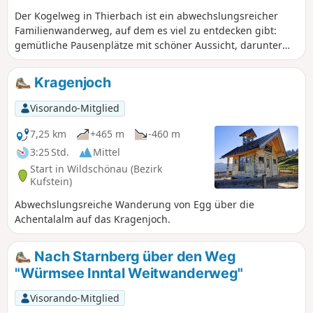
Der Kogelweg in Thierbach ist ein abwechslungsreicher
Familienwanderweg, auf dem es viel zu entdecken gibt:
gemütliche Pausenplätze mit schöner Aussicht, darunter
eine Holzschaukel, geschnitzte Figuren, das Heustadl, den
Energiebaum und den Waldspielplatz.
Kragenjoch
Visorando-Mitglied
7,25 km
+465 m
-460 m
3:25 Std.
Mittel
Start in Wildschönau (Bezirk
Kufstein)
Abwechslungsreiche Wanderung von Egg über die
Achentalalm auf das Kragenjoch.
Nach Starnberg über den Weg
"Würmsee Inntal Weitwanderweg"
Visorando-Mitglied