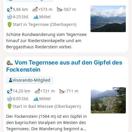
Gasthof und dann wieder an der
Westseite des Schliersees entlang.
9,86 km
+573 m
-567 m
Dieser Teil des Sees ist für den
4:25 Std.
Mittel
Autoverkehr gesperrt.
Start in Tegernsee (Oberbayern)
Schöne Rundwanderung vom Tegernsee
hinauf zur Riedersteinkapelle und am
Berggasthaus Riederstein vorbei.
Vom Tegernsee aus auf den Gipfel des
Fockenstein
Visorando-Mitglied
14,20 km
+721 m
-711 m
6:05 Std.
Mittel
Start in Bad Wiessee (Oberbayern)
Der Fockenstein (1564 m) ist ein Gipfel in
den bayrischen Voralpen im Westen des
Tegernsees. Die Wanderung beginnt auf