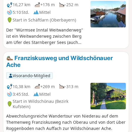
16,27 km
+176 m
-252 m
5:10 Std.
Mittel
Start in Schäftlarn (Oberbayern)
Der "Würmsee Inntal Weitwanderweg"
ist ein Weitwanderweg zwischen Berg
am Ufer des Starnberger Sees (auch
Würmsee genannt) und Wasserburg am
Inn. Der vorgeschlagene Weg, der zwei
Franziskusweg und Wildschönauer
S-Bahn Stationen miteinander
Ache
verbindet, führt Sie auf das bayrische
Land und dann am See entlang.
Visorando-Mitglied
10,38 km
+269 m
-313 m
3:45 Std.
Mittel
Start in Wildschönau (Bezirk
Kufstein)
Abwechslungsreiche Wandertour von Niederau auf dem
Themenweg Franziskusweg nach Oberau und von dort über
Roggenboden nach Auffach zur Wildschönauer Ache.