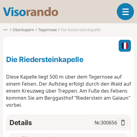
V
T
i
o
s
g
o
•••
Oberbayern
Tegernsee
Die Riedersteinkapelle
g
r
l
a
e
n
n
d
Die Riedersteinkapelle
a
o
v
i
Diese Kapelle liegt 500 m über dem Tegernsee auf
g
einem Felsen. Der Aufstieg erfolgt durch den Wald auf
a
einem Kreuzweg über Treppen. Am Fuße des Felsens
t
kommen Sie am Berggasthof "Riederstein am Galaun"
i
o
vorbei.
n
Details
Nr.
300656