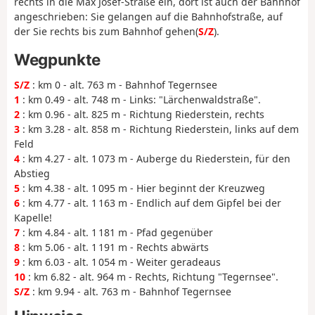
rechts in die Max Josef-Straße ein, dort ist auch der Bahnhof
angeschrieben: Sie gelangen auf die Bahnhofstraße, auf
der Sie rechts bis zum Bahnhof gehen(
S/Z
).
Wegpunkte
S/Z
: km 0 - alt. 763 m - Bahnhof Tegernsee
1
: km 0.49 - alt. 748 m - Links: "Lärchenwaldstraße".
2
: km 0.96 - alt. 825 m - Richtung Riederstein, rechts
3
: km 3.28 - alt. 858 m - Richtung Riederstein, links auf dem
Feld
4
: km 4.27 - alt. 1 073 m - Auberge du Riederstein, für den
Abstieg
5
: km 4.38 - alt. 1 095 m - Hier beginnt der Kreuzweg
6
: km 4.77 - alt. 1 163 m - Endlich auf dem Gipfel bei der
Kapelle!
7
: km 4.84 - alt. 1 181 m - Pfad gegenüber
8
: km 5.06 - alt. 1 191 m - Rechts abwärts
9
: km 6.03 - alt. 1 054 m - Weiter geradeaus
10
: km 6.82 - alt. 964 m - Rechts, Richtung "Tegernsee".
S/Z
: km 9.94 - alt. 763 m - Bahnhof Tegernsee