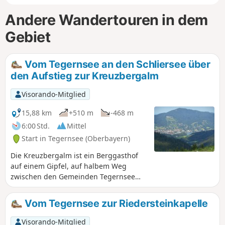
Andere Wandertouren in dem
Gebiet
Vom Tegernsee an den Schliersee über
den Aufstieg zur Kreuzbergalm
Visorando-Mitglied
15,88 km
+510 m
-468 m
6:00 Std.
Mittel
Start in Tegernsee (Oberbayern)
Die Kreuzbergalm ist ein Berggasthof
auf einem Gipfel, auf halbem Weg
zwischen den Gemeinden Tegernsee
und Schliersee. Die Wanderung, die
zwei Bahnhöfe miteinander verbindet,
Vom Tegernsee zur Riedersteinkapelle
führt Sie auf Forststraßen an Bächen
entlang bis zum Gipfel mit seinem
Visorando-Mitglied