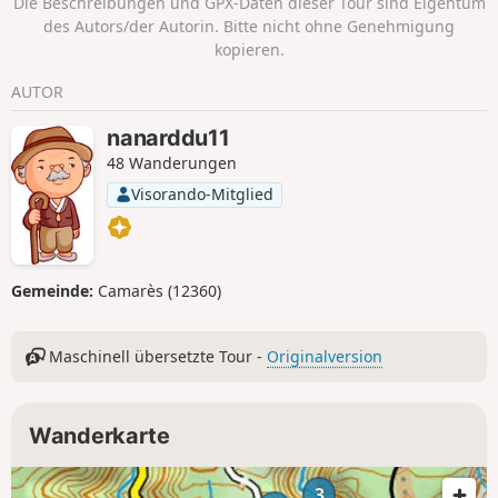
Die Beschreibungen und GPX-Daten dieser Tour sind Eigentum
die Umgebung und insbesondere auf
des Autors/der Autorin. Bitte nicht ohne Genehmigung
das Dorf Lespinassière.
kopieren.
AUTOR
nanarddu11
48 Wanderungen
Visorando-Mitglied
Gemeinde:
Camarès (12360)
Maschinell übersetzte Tour -
Originalversion
Wanderkarte
3