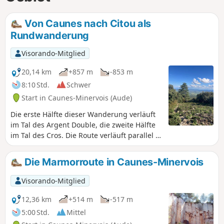
Von Caunes nach Citou als
Rundwanderung
Visorando-Mitglied
20,14 km
+857 m
-853 m
8:10 Std.
Schwer
Start in Caunes-Minervois (Aude)
Die erste Hälfte dieser Wanderung verläuft
im Tal des Argent Double, die zweite Hälfte
im Tal des Cros. Die Route verläuft parallel in
einer Richtung von Süd nach Nord und
ermöglicht es, verschiedene Baumarten
Die Marmorroute in Caunes-Minervois
sowie die geologische Vielfalt dieses sehr
trockenen Kalksteinmassivs zu entdecken.
Visorando-Mitglied
12,36 km
+514 m
-517 m
5:00 Std.
Mittel