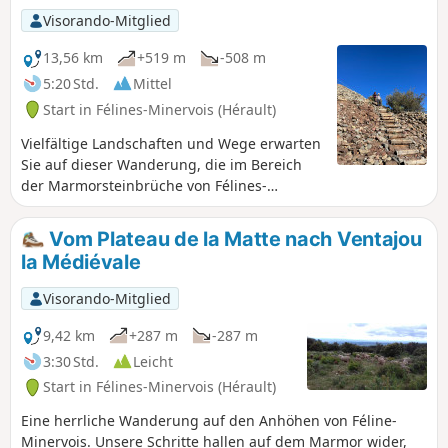
die titanische Arbeit bewusst, die
Visorando-Mitglied
unsere Vorgehen im letzten Jahrhundert
geleistet haben. Die Wanderung endet
13,56 km
+519 m
-508 m
auf einem langen, aber ungefährlichen
5:20 Std.
Mittel
Felsvorsprung, von dem aus man einen
Start in Félines-Minervois (Hérault)
spektakulären Blick auf die Ebene des
Minervois und darüber hinaus auf das
Vielfältige Landschaften und Wege erwarten
Corbières-Massiv hat. Bei schönem
Sie auf dieser Wanderung, die im Bereich
Wetter kann man in der Ferne die
der Marmorsteinbrüche von Félines-
Pyrenäen sehen.
Minervois stattfindet. Die Passage auf
kürzlich von uns angelegten Wegen
Vom Plateau de la Matte nach Ventajou
ermöglicht es Ihnen, wenig oder gar nicht
la Médiévale
bekannte Orte zu entdecken.
Visorando-Mitglied
9,42 km
+287 m
-287 m
3:30 Std.
Leicht
Start in Félines-Minervois (Hérault)
Eine herrliche Wanderung auf den Anhöhen von Féline-
Minervois. Unsere Schritte hallen auf dem Marmor wider,