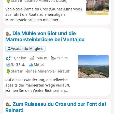
Start in Caunes-Minervois (Aude)
Von Notre-Dame du Cros (Caunes-Minervois)
aus führt die Route zu ehemaligen
Marmorsteinbrüchen mit einer
Picknickpause in der renovierten Berghütte
Ventajou in der Nähe der Ruinen der Burg
Die Mühle von Biot und die
des ehemaligen Dorfes. Auf dem Rückweg
Marmorsteinbrüche bei Ventajou
kommt man an der Moulin de Biot vorbei,
einem ehemaligen Zeugnis einer Technik
Visorando-Mitglied
zur Nutzung der Windenergie zum Sägen
von Marmor. Hinweis des Routenautors
13,27 km
+506 m
-505 m
unter „Praktische Informationen” (2.11.2021)
5:15 Std.
Mittel
Start in Félines-Minervois (Hérault)
Auf dieser Wanderung, die teilweise
abseits der markierten Wege verläuft,
können Sie den Weiler Biot, seinen
Steinbruch und seine Mühle sehen.
Beim Passieren der Marmorsteinbrüche
Zum Ruisseau du Cros und zur Font dal
(vier davon werden Sie während der
Rainard
Wanderung durchqueren) wird Ihnen