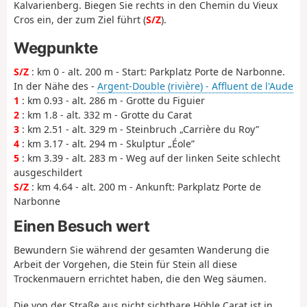
Kalvarienberg. Biegen Sie rechts in den Chemin du Vieux
Cros ein, der zum Ziel führt (
S/Z
).
Wegpunkte
S/Z
: km 0 - alt. 200 m - Start: Parkplatz Porte de Narbonne.
In der Nähe des -
Argent-Double (rivière) - Affluent de l'Aude
1
: km 0.93 - alt. 286 m - Grotte du Figuier
2
: km 1.8 - alt. 332 m - Grotte du Carat
3
: km 2.51 - alt. 329 m - Steinbruch „Carrière du Roy”
4
: km 3.17 - alt. 294 m - Skulptur „Éole”
5
: km 3.39 - alt. 283 m - Weg auf der linken Seite schlecht
ausgeschildert
S/Z
: km 4.64 - alt. 200 m - Ankunft: Parkplatz Porte de
Narbonne
Einen Besuch wert
Bewundern Sie während der gesamten Wanderung die
Arbeit der Vorgehen, die Stein für Stein all diese
Trockenmauern errichtet haben, die den Weg säumen.
Die von der Straße aus nicht sichtbare Höhle Carat ist in