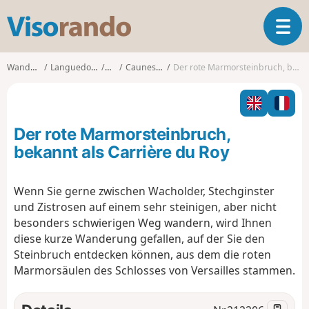
V
T
i
o
s
g
o
Wanderungen
Languedoc-Roussillon
Aude
Caunes-Minervois
Der rote Marmorsteinbruch, bekannt als Carrière du Roy
g
r
l
a
e
n
n
d
Der rote Marmorsteinbruch,
a
o
v
bekannt als Carrière du Roy
i
g
Wenn Sie gerne zwischen Wacholder, Stechginster
a
und Zistrosen auf einem sehr steinigen, aber nicht
t
i
besonders schwierigen Weg wandern, wird Ihnen
o
diese kurze Wanderung gefallen, auf der Sie den
n
Steinbruch entdecken können, aus dem die roten
Marmorsäulen des Schlosses von Versailles stammen.