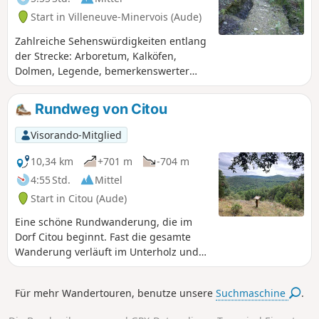
attraktiv, mit zwei kaum oder gar nicht
Start in Villeneuve-Minervois (Aude)
frequentierten Passagen, die einen guten
Orientierungssinn erfordern und für
Zahlreiche Sehenswürdigkeiten entlang
zusätzliche Spannung sorgen. Eine Route,
der Strecke: Arboretum, Kalköfen,
die zu jeder Jahreszeit, auch im Sommer, zu
Dolmen, Legende, bemerkenswerter
empfehlen ist, da sie größtenteils im
Baum...
Schatten verläuft. Die Herbstfarben sind hier
Rundweg von Citou
herrlich.
Visorando-Mitglied
10,34 km
+701 m
-704 m
4:55 Std.
Mittel
Start in Citou (Aude)
Eine schöne Rundwanderung, die im
Dorf Citou beginnt. Fast die gesamte
Wanderung verläuft im Unterholz und
ist daher auch bei Hitze gut zu
bewältigen. Eine Passage auf dem
Für mehr Wandertouren, benutze unsere
Suchmaschine
.
Kamm an den höchsten Punkten der
Strecke bietet einen schönen Blick auf