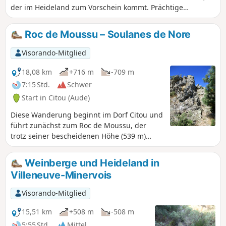
der im Heideland zum Vorschein kommt. Prächtige
Ausblicke auf das Minervois. Und mittelalterliche Ruinen
zum Betrachten.
Roc de Moussu – Soulanes de Nore
Visorando-Mitglied
18,08 km
+716 m
-709 m
7:15 Std.
Schwer
Start in Citou (Aude)
Diese Wanderung beginnt im Dorf Citou und
führt zunächst zum Roc de Moussu, der
trotz seiner bescheidenen Höhe (539 m)
einen in der Region sehr bekannten
Aussichtspunkt bietet. Die Rundwanderung
Weinberge und Heideland in
setzt sich im weitläufigen Staatswald „Forêt
Villeneuve-Minervois
Domaniale des Soulanes de Nore“ fort, der
mit Laub- und Nadelbäumen bewachsen ist.
Visorando-Mitglied
Der Wechsel zwischen breiten Waldwegen
und teilweise wenig begangenen Pfaden
15,51 km
+508 m
-508 m
macht die Strecke abwechslungsreich und
5:55 Std.
Mittel