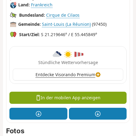
Land:
Frankreich
Bundesland:
Cirque de Cilaos
Gemeinde:
Saint-Louis (La Réunion)
(97450)
Start/Ziel:
S 21.219646° / E 55.445849°
Stündliche Wettervorhersage
Entdecke Visorando Premium
In der mobilen App anzeigen
Fotos