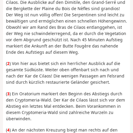
Cilaos. Die Ausblicke auf den Dimitile, den Grand-Serré und
die Bergkette der Plaine du Bois de Nèfles sind grandios!
Der Weg ist nun völlig offen! Die Serpentinen sind leicht zu
bewältigen und ermöglichen einen schnellen Höhengewinn.
Obwohl wir am Rand des Bras de Cilaos entlanggehen, ist
der Weg nie schwindelerregend, da er durch die Vegetation
vor dem Abgrund geschützt ist. Nach 45 Minuten Aufstieg
markiert die Ankunft an der Butte Fougère das nahende
Ende des Aufstiegs auf diesem Weg.
(
2
) Von hier aus bietet sich ein herrlicher Ausblick auf die
gesamte Südküste. Weiter oben offenbart sich nach und
nach der Kar de Cilaos! Die wenigen Passagen am Felsrand
sind durch kürzlich restaurierte Geländer gesichert.
(
3
) Ein Oratorium markiert den Beginn des Abstiegs durch
den Cryptomeria-Wald. Der Kar de Cilaos lässt sich vor dem
Abstieg ein letztes Mal entdecken. Beim Vorankommen in
diesem Cryptomeria-Wald sind zahlreiche Wurzeln zu
überwinden.
(
4
) An der nächsten Kreuzung biegt man rechts auf den