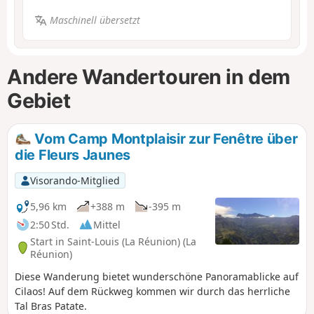
Maschinell übersetzt
Andere Wandertouren in dem
Gebiet
Vom Camp Montplaisir zur Fenêtre über
die Fleurs Jaunes
Visorando-Mitglied
5,96 km
+388 m
-395 m
2:50 Std.
Mittel
Start in Saint-Louis (La Réunion) (La
Réunion)
Diese Wanderung bietet wunderschöne Panoramablicke auf
Cilaos! Auf dem Rückweg kommen wir durch das herrliche
Tal Bras Patate.