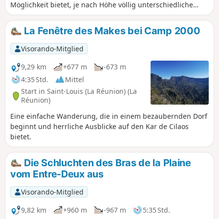
Möglichkeit bietet, je nach Höhe völlig unterschiedliche
Vegetationen zu entdecken.
La Fenêtre des Makes bei Camp 2000
Visorando-Mitglied
9,29 km
+677 m
-673 m
4:35 Std.
Mittel
Start in Saint-Louis (La Réunion) (La
Réunion)
Eine einfache Wanderung, die in einem bezaubernden Dorf
beginnt und herrliche Ausblicke auf den Kar de Cilaos
bietet.
Die Schluchten des Bras de la Plaine
vom Entre-Deux aus
Visorando-Mitglied
9,82 km
+960 m
-967 m
5:35 Std.