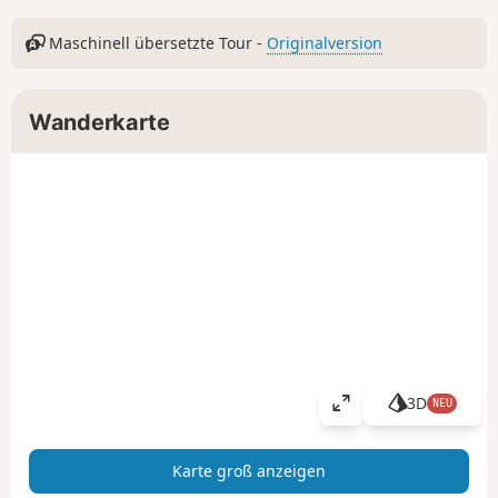
Maschinell übersetzte Tour -
Originalversion
Wanderkarte
3D
NEU
K
a
r
Karte groß anzeigen
t