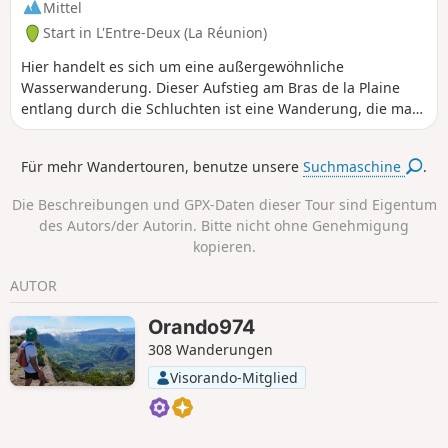
Mittel
Start in L'Entre-Deux (La Réunion)
Hier handelt es sich um eine außergewöhnliche
Wasserwanderung. Dieser Aufstieg am Bras de la Plaine
entlang durch die Schluchten ist eine Wanderung, die man
sich verdienen muss. Auf der gesamten Strecke reihen sich
Höhlen, Felsspalten und sehr enge Passagen aneinander,
Für mehr Wandertouren, benutze unsere
Suchmaschine
.
durch die das Licht nur schwer dringt. In diesem herrlichen
Gebiet werden Sie sehr oft nasse Füße bekommen, und
Die Beschreibungen und GPX-Daten dieser Tour sind Eigentum
genau das macht den Reiz dieser Wanderung aus. Das GPS
des Autors/der Autorin. Bitte nicht ohne Genehmigung
empfängt jedoch in den stark eingeschnittenen Abschnitten
kopieren.
sehr schlecht.
AUTOR
Orando974
308 Wanderungen
Visorando-Mitglied