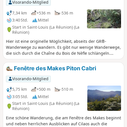
Aussichtspunkt auf die Felsspitzen des Kar de Cilaos. Wenn
Visorando-Mitglied
Sie zum ersten Mal nach Cilaos aufsteigen, ist dies ein
guter Einstieg, um die Abgeschiedenheit des Kar zu
7,34 km
+536 m
-536 m
verstehen.
3:40 Std.
Mittel
Start in Saint-Louis (La Réunion) (La
Réunion)
Hier ist eine originelle Möglichkeit, abseits der GR®-
Wanderwege zu wandern. Es gibt nur wenige Wanderwege,
die sich durch die Chaîne du Bois de Nèfle schlängeln.
Diese Route führt Sie durch einen dichten Wald mit bunten
Baumarten ins Herz dieses Gebirges und bietet einige
Fenêtre des Makes Piton Cabri
Ausblicke auf den Süden der Insel und die Makes.
Außerdem wurde am Ende der Wanderung ein
Visorando-Mitglied
Picknickplatz eingerichtet. Diese Route sollte bei
Regenwetter gemieden werden!
5,75 km
+500 m
-510 m
3:05 Std.
Mittel
Start in Saint-Louis (La Réunion) (La
Réunion)
Eine schöne Wanderung, die am Fenêtre des Makes beginnt
und neben herrlichen Ausblicken auf Cilaos auch die