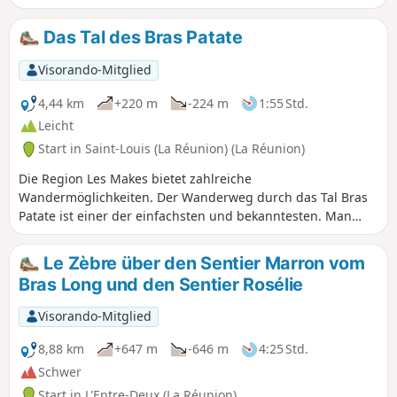
Das Tal des Bras Patate
Visorando-Mitglied
4,44 km
+220 m
-224 m
1:55 Std.
Leicht
Start in Saint-Louis (La Réunion) (La Réunion)
Die Region Les Makes bietet zahlreiche
Wandermöglichkeiten. Der Wanderweg durch das Tal Bras
Patate ist einer der einfachsten und bekanntesten. Man
wandert durch ein wunderschönes Tal und wird mit einem
herrlichen Blick auf Cilaos belohnt. Der Bras Patate war vor
Le Zèbre über den Sentier Marron vom
dem Einsturz des Piton des Neiges der Eingang zum Kar de
Bras Long und den Sentier Rosélie
Cilaos. Das Wasser hatte jedoch nicht die Zeit, einen tiefen
Canyon wie den Bras de Cilaos auszuhöhlen, aber nehmen
Visorando-Mitglied
Sie Ihre Kamera mit: Die endemischen Vögel werden Sie
nicht enttäuschen.
8,88 km
+647 m
-646 m
4:25 Std.
Schwer
Start in L'Entre-Deux (La Réunion)