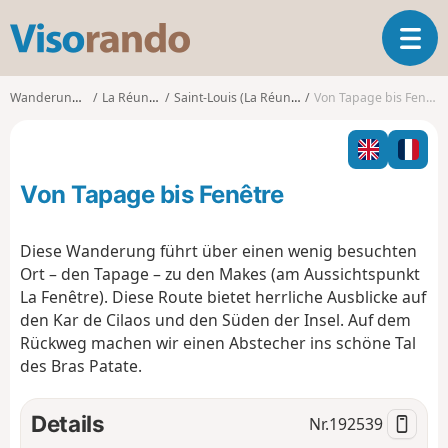
V
T
i
o
s
g
o
Wanderungen
La Réunion
Saint-Louis (La Réunion)
Von Tapage bis Fenêtre
g
r
l
a
e
n
n
d
Von Tapage bis Fenêtre
a
o
v
i
Diese Wanderung führt über einen wenig besuchten
g
Ort – den Tapage – zu den Makes (am Aussichtspunkt
a
La Fenêtre). Diese Route bietet herrliche Ausblicke auf
t
den Kar de Cilaos und den Süden der Insel. Auf dem
i
o
Rückweg machen wir einen Abstecher ins schöne Tal
n
des Bras Patate.
Details
Nr.
192539