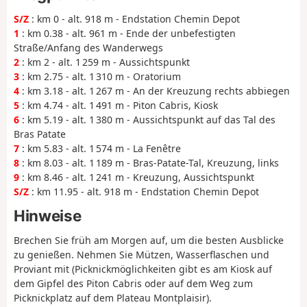
S/Z
: km 0 - alt. 918 m - Endstation Chemin Depot
1
: km 0.38 - alt. 961 m - Ende der unbefestigten
Straße/Anfang des Wanderwegs
2
: km 2 - alt. 1 259 m - Aussichtspunkt
3
: km 2.75 - alt. 1 310 m - Oratorium
4
: km 3.18 - alt. 1 267 m - An der Kreuzung rechts abbiegen
5
: km 4.74 - alt. 1 491 m - Piton Cabris, Kiosk
6
: km 5.19 - alt. 1 380 m - Aussichtspunkt auf das Tal des
Bras Patate
7
: km 5.83 - alt. 1 574 m - La Fenêtre
8
: km 8.03 - alt. 1 189 m - Bras-Patate-Tal, Kreuzung, links
9
: km 8.46 - alt. 1 241 m - Kreuzung, Aussichtspunkt
S/Z
: km 11.95 - alt. 918 m - Endstation Chemin Depot
Hinweise
Brechen Sie früh am Morgen auf, um die besten Ausblicke
zu genießen. Nehmen Sie Mützen, Wasserflaschen und
Proviant mit (Picknickmöglichkeiten gibt es am Kiosk auf
dem Gipfel des Piton Cabris oder auf dem Weg zum
Picknickplatz auf dem Plateau Montplaisir).