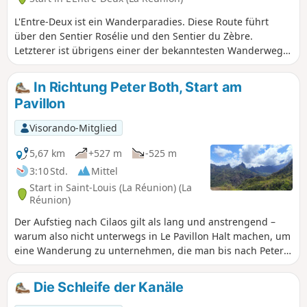
L'Entre-Deux ist ein Wanderparadies. Diese Route führt
über den Sentier Rosélie und den Sentier du Zèbre.
Letzterer ist übrigens einer der bekanntesten Wanderwege
der Region. Man kann eine Rundwanderung machen,
indem man den Sentier Marron du Bras Long nimmt: Er ist
In Richtung Peter Both, Start am
sehr anspruchsvoll, ziemlich anstrengend, technisch und
Pavillon
nur für sehr geübte Wanderer zu empfehlen. Dieser Weg
war früher wenig bekannt, wird aber immer häufiger
Visorando-Mitglied
begangen. Dabei hat man auch die Gelegenheit, herrliche
Ausblicke zu genießen.
5,67 km
+527 m
-525 m
3:10 Std.
Mittel
Start in Saint-Louis (La Réunion) (La
Réunion)
Der Aufstieg nach Cilaos gilt als lang und anstrengend –
warum also nicht unterwegs in Le Pavillon Halt machen, um
eine Wanderung zu unternehmen, die man bis nach Peter
Both verlängern kann? Der Wanderweg wurde gerade vom
ONF saniert – zu unserer großen Freude –, und der Îlet-
Die Schleife der Kanäle
Haut ist abgelegen und unberührt. Ein ganz besonderer