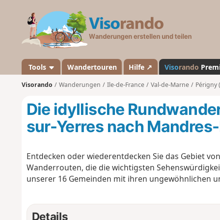
V
i
s
o
r
a
Tools
Wandertouren
Hilfe ↗
Viso
rando
Prem
n
Visorando
Wanderungen
Ile-de-France
Val-de-Marne
Périgny 
d
o
Die idyllische Rundwande
sur-Yerres nach Mandres
Entdecken oder wiederentdecken Sie das Gebiet von
Wanderrouten, die die wichtigsten Sehenswürdigke
unserer 16 Gemeinden mit ihren ungewöhnlichen und
Details