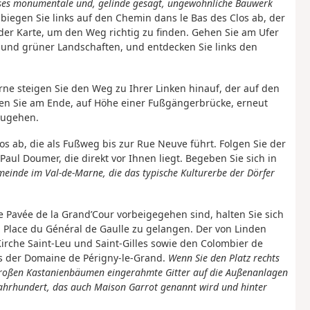
ses monumentale und, gelinde gesagt, ungewöhnliche Bauwerk
biegen Sie links auf den Chemin dans le Bas des Clos ab, der
 der Karte, um den Weg richtig zu finden. Gehen Sie am Ufer
e und grüner Landschaften, und entdecken Sie links den
orne steigen Sie den Weg zu Ihrer Linken hinauf, der auf den
egen Sie am Ende, auf Höhe einer Fußgängerbrücke, erneut
rzugehen.
os ab, die als Fußweg bis zur Rue Neuve führt. Folgen Sie der
ul Doumer, die direkt vor Ihnen liegt. Begeben Sie sich in
meinde im Val-de-Marne, die das typische Kulturerbe der Dörfer
Pavée de la Grand’Cour vorbeigegehen sind, halten Sie sich
 Place du Général de Gaulle zu gelangen. Der von Linden
irche Saint-Leu und Saint-Gilles sowie den Colombier de
fs der Domaine de Périgny-le-Grand.
Wenn Sie den Platz rechts
 großen Kastanienbäumen eingerahmte Gitter auf die Außenanlagen
Jahrhundert, das auch Maison Garrot genannt wird und hinter