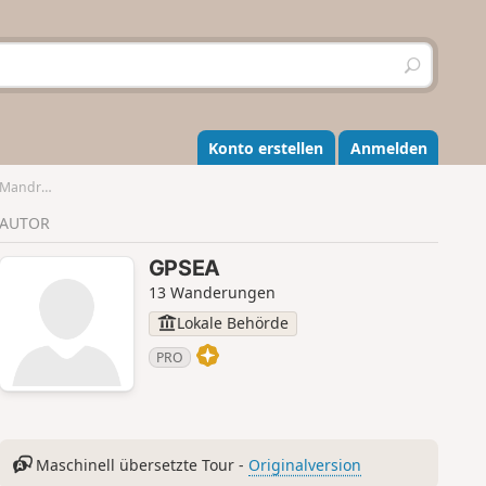
S
u
c
h
e
Konto erstellen
Anmelden
n
es-Roses
AUTOR
GPSEA
13 Wanderungen
Lokale Behörde
PRO
Maschinell übersetzte Tour -
Originalversion