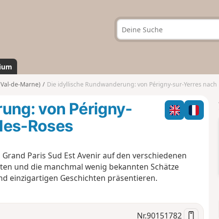
ium
(Val-de-Marne)
Die idyllische Rundwanderung: von Périgny-sur-Yerres nach Mandres-l
rung: von Périgny-
-les-Roses
 Grand Paris Sud Est Avenir auf den verschiedenen
iten und die manchmal wenig bekannten Schätze
 einzigartigen Geschichten präsentieren.
Nr.
90151782