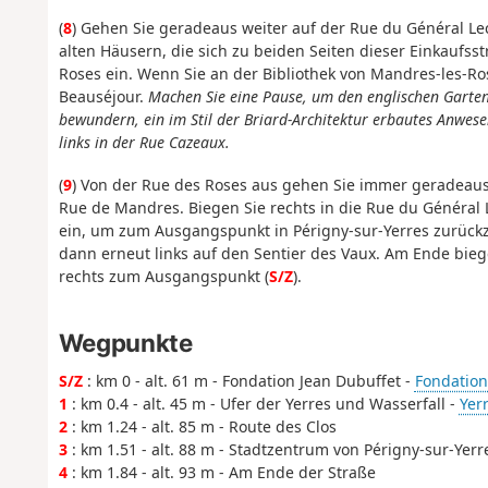
(
8
) Gehen Sie geradeaus weiter auf der Rue du Général Lec
alten Häusern, die sich zu beiden Seiten dieser Einkaufss
Roses ein. Wenn Sie an der Bibliothek von Mandres-les-R
Beauséjour.
Machen Sie eine Pause, um den englischen Garte
bewundern, ein im Stil der Briard-Architektur erbautes Anwese
links in der Rue Cazeaux.
(
9
) Von der Rue des Roses aus gehen Sie immer geradeaus 
Rue de Mandres. Biegen Sie rechts in die Rue du Général 
ein, um zum Ausgangspunkt in Périgny-sur-Yerres zurückz
dann erneut links auf den Sentier des Vaux. Am Ende bie
rechts zum Ausgangspunkt (
S/Z
).
Wegpunkte
S/Z
: km 0 - alt. 61 m - Fondation Jean Dubuffet -
Fondation 
1
: km 0.4 - alt. 45 m - Ufer der Yerres und Wasserfall -
Yerr
2
: km 1.24 - alt. 85 m - Route des Clos
3
: km 1.51 - alt. 88 m - Stadtzentrum von Périgny-sur-Yerr
4
: km 1.84 - alt. 93 m - Am Ende der Straße