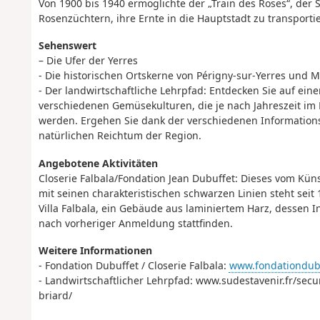
Von 1900 bis 1940 ermöglichte der „Train des Roses“, der S
Rosenzüchtern, ihre Ernte in die Hauptstadt zu transporti
Sehenswert
– Die Ufer der Yerres
- Die historischen Ortskerne von Périgny-sur-Yerres und 
- Der landwirtschaftliche Lehrpfad: Entdecken Sie auf ein
verschiedenen Gemüsekulturen, die je nach Jahreszeit im
werden. Ergehen Sie dank der verschiedenen Informations
natürlichen Reichtum der Region.
Angebotene Aktivitäten
Closerie Falbala/Fondation Jean Dubuffet: Dieses vom Kün
mit seinen charakteristischen schwarzen Linien steht seit 
Villa Falbala, ein Gebäude aus laminiertem Harz, dessen
nach vorheriger Anmeldung stattfinden.
Weitere Informationen
- Fondation Dubuffet
/ Closerie
Falbala
:
www.fondationdubuf
- Landwirtschaftlicher Lehrpfad
: www.sudestavenir.fr/secu
briard/