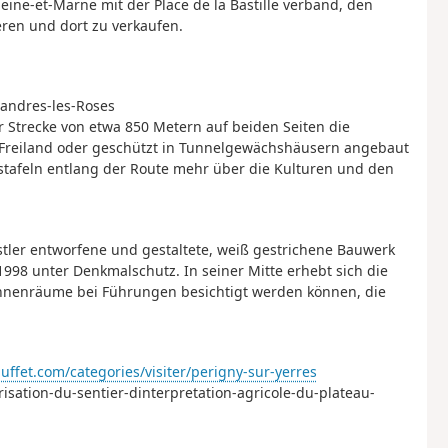
eine-et-Marne mit der Place de la Bastille verband, den
eren und dort zu verkaufen.
Mandres-les-Roses
er Strecke von etwa 850 Metern auf beiden Seiten die
 Freiland oder geschützt in Tunnelgewächshäusern angebaut
tafeln entlang der Route mehr über die Kulturen und den
stler entworfene und gestaltete, weiß gestrichene Bauwerk
1998 unter Denkmalschutz. In seiner Mitte erhebt sich die
 Innenräume bei Führungen besichtigt werden können, die
fet.com/categories/visiter/perigny-sur-yerres
risation-du-sentier-dinterpretation-agricole-du-plateau-