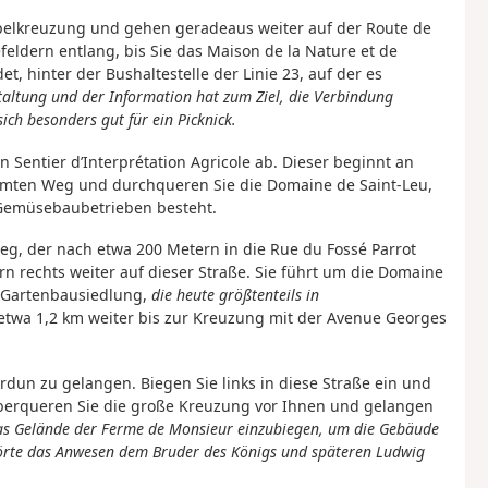
elkreuzung und gehen geradeaus weiter auf der Route de
ldern entlang, bis Sie das Maison de la Nature et de
et, hinter der Bushaltestelle der Linie 23, auf der es
taltung und der Information hat zum Ziel, die Verbindung
ch besonders gut für ein Picknick.
n Sentier d’Interprétation Agricole ab. Dieser beginnt an
äumten Weg und durchqueren Sie die Domaine de Saint-Leu,
s Gemüsebaubetrieben besteht.
eg, der nach etwa 200 Metern in die Rue du Fossé Parrot
n rechts weiter auf dieser Straße. Sie führt um die Domaine
 Gartenbausiedlung,
die heute größtenteils in
t etwa 1,2 km weiter bis zur Kreuzung mit der Avenue Georges
erdun zu gelangen. Biegen Sie links in diese Straße ein und
Überqueren Sie die große Kreuzung vor Ihnen und gelangen
 das Gelände der Ferme de Monsieur einzubiegen, um die Gebäude
hörte das Anwesen dem Bruder des Königs und späteren Ludwig