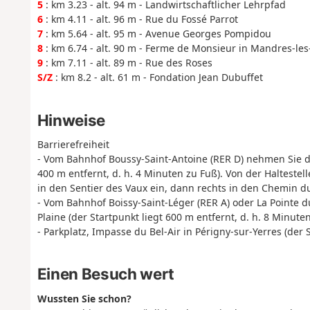
5
: km 3.23 - alt. 94 m - Landwirtschaftlicher Lehrpfad
6
: km 4.11 - alt. 96 m - Rue du Fossé Parrot
7
: km 5.64 - alt. 95 m - Avenue Georges Pompidou
8
: km 6.74 - alt. 90 m - Ferme de Monsieur in Mandres-le
9
: km 7.11 - alt. 89 m - Rue des Roses
S/Z
: km 8.2 - alt. 61 m - Fondation Jean Dubuffet
Hinweise
Barrierefreiheit
- Vom Bahnhof Boussy-Saint-Antoine (RER D) nehmen Sie den
400 m entfernt, d. h. 4 Minuten zu Fuß). Von der Halteste
in den Sentier des Vaux ein, dann rechts in den Chemin d
- Vom Bahnhof Boissy-Saint-Léger (RER A) oder La Pointe du
Plaine (der Startpunkt liegt 600 m entfernt, d. h. 8 Minuten
- Parkplatz, Impasse du Bel-Air in Périgny-sur-Yerres (der 
Einen Besuch wert
Wussten Sie schon?