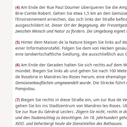
(
4
) Am Ende der Rue Paul Doumer überqueren Sie die Amp
Brie-Comte-Robert. Gehen Sie etwa 1,5 km an den Gemüsefe
l’Environnement erreichen, das sich links der Straße befind
ausgeschildert ist.
Dieser Ort der Begegnung, der Freizeitges
zwischen Mensch und Natur zu fördern. Die Umgebung eignet si
(
5
) Hinter dem Maison de la Nature biegen Sie links auf de
einer Informationstafel. Folgen Sie dem von Hecken ges
eine landwirtschaftliche Siedlung, die ausschließlich au
(
6
) Am Ende der Geraden halten Sie sich rechts auf dem W
mündet. Biegen Sie links ab und gehen Sie nach 100 Meter
de Rosebrie in Mandres-les-Roses herum, eine ehemalige
Gemüseanbauflächen umgewandelt wurde
. Die Strecke führ
Pompidou.
(
7
) Biegen Sie rechts in diese Straße ein, um zur Rue de V
gehen Sie bis ins Stadtzentrum von Mandres-les-Roses. 
Sie zur Rue du Général Leclerc.
Zögern Sie nicht, rechts in
und den Taubenschlag zu besichtigen. Im 18. Jahrhundert ge
XVIII. und beherbergt heute die Dienststellen des Rathauses.