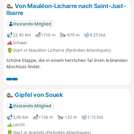
Von Mauléon-Licharre nach Saint-Just-
Ibarre
Visorando-Mitglied
22,45 km
+710 m
-679 m
8:25 Std.
Schwer
Start in Mauléon-Licharre (Pyrénées-Atlantiques)
Schöne Etappe, die in einem herrlichen Tal ihren krönenden
Abschluss findet.
Gipfel von Souek
Visorando-Mitglied
3,00 km
+136 m
-132 m
1:15 Std.
Leicht
Start in Aramits (Pyrénées-Atlantiques)