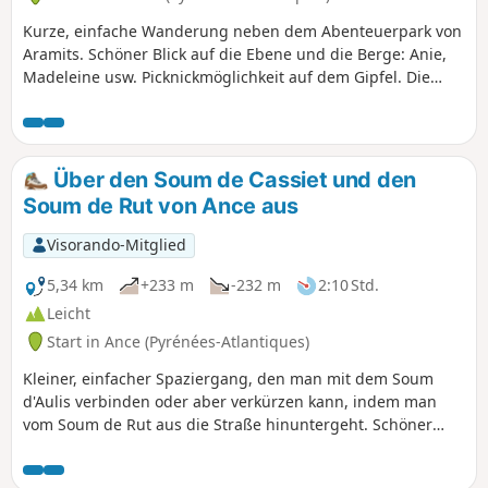
Kurze, einfache Wanderung neben dem Abenteuerpark von
Aramits. Schöner Blick auf die Ebene und die Berge: Anie,
Madeleine usw. Picknickmöglichkeit auf dem Gipfel. Die
Strecke führt abwechselnd durch Wald und über Wiesen,
einige Wegmarkierungen, außer auf dem Gipfel.
Über den Soum de Cassiet und den
Soum de Rut von Ance aus
Visorando-Mitglied
5,34 km
+233 m
-232 m
2:10 Std.
Leicht
Start in Ance (Pyrénées-Atlantiques)
Kleiner, einfacher Spaziergang, den man mit dem Soum
d'Aulis verbinden oder aber verkürzen kann, indem man
vom Soum de Rut aus die Straße hinuntergeht. Schöner
Blick auf die Pyrenäen vom Gipfel aus.