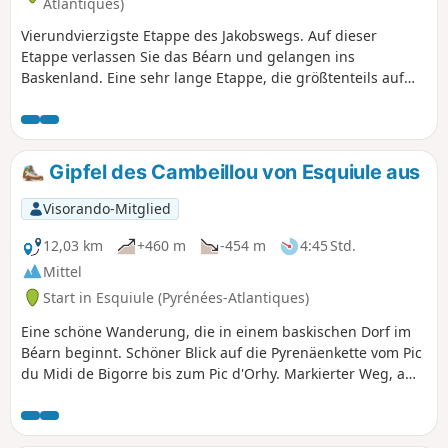
Atlantiques)
Vierundvierzigste Etappe des Jakobswegs. Auf dieser
Etappe verlassen Sie das Béarn und gelangen ins
Baskenland. Eine sehr lange Etappe, die größtenteils auf
Landstraßen und Wegen durch den Wald verläuft. Da Sie
keine größeren Ortschaften durchqueren, ist es ratsam,
sich vor dem Aufbruch mit Proviant einzudecken.
Gipfel des Cambeillou von Esquiule aus
Visorando-Mitglied
12,03 km
+460 m
-454 m
4:45 Std.
Mittel
Start in Esquiule (Pyrénées-Atlantiques)
Eine schöne Wanderung, die in einem baskischen Dorf im
Béarn beginnt. Schöner Blick auf die Pyrenäenkette vom Pic
du Midi de Bigorre bis zum Pic d'Orhy. Markierter Weg, am
Anfang etwas matschig, schöne Häuser auf den Bergrücken
entlang der gesamten Strecke.