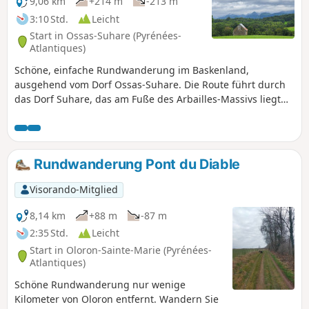
9,06 km
+214 m
-213 m
3:10 Std.
Leicht
Start in Ossas-Suhare (Pyrénées-
Atlantiques)
Schöne, einfache Rundwanderung im Baskenland,
ausgehend vom Dorf Ossas-Suhare. Die Route führt durch
das Dorf Suhare, das am Fuße des Arbailles-Massivs liegt
und einen Ausblick auf die Landschaft des Soule bietet.
Rundwanderung Pont du Diable
Visorando-Mitglied
8,14 km
+88 m
-87 m
2:35 Std.
Leicht
Start in Oloron-Sainte-Marie (Pyrénées-
Atlantiques)
Schöne Rundwanderung nur wenige
Kilometer von Oloron entfernt. Wandern Sie