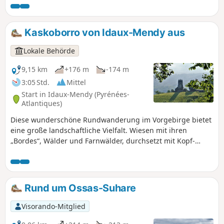
hochgelegene, von Gräben umgebene
Festung, die als Zufluchtsort und Treffpunkt
diente), das mitten im Wald von Bois de Pée,
Kaskoborro von Idaux-Mendy aus
10 Minuten von der Stadt Oloron-Sainte-
Marie entfernt, verloren gegangen ist.
Lokale Behörde
9,15 km
+176 m
-174 m
3:05 Std.
Mittel
Start in Idaux-Mendy (Pyrénées-
Atlantiques)
Diese wunderschöne Rundwanderung im Vorgebirge bietet
eine große landschaftliche Vielfalt. Wiesen mit ihren
„Bordes“, Wälder und Farnwälder, durchsetzt mit Kopf-
Eichen, wechseln sich ab, nicht zu vergessen die Bäche, an
denen Mühlen errichtet wurden. So lässt sich der Reichtum
dieser facettenreichen baskischen Agrar- und Weidekultur
besser begreifen. An Aussichtspunkten mangelt es nicht:
Rund um Ossas-Suhare
das nahegelegene Karstmassiv der Arbailles, die
Flyschhügel und der Gipfel der Madeleine sowie die Berge
Visorando-Mitglied
der Haute-Soule.