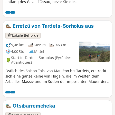
entlang des Gave d'Ossau, bevor Sie die
Pont du Diable entdecken und sich an den
Rand von Feldern und ins Unterholz wagen.
Erretzü von Tardets-Sorholus aus
Lokale Behörde
9,46 km
+466 m
-463 m
4:00 Std.
Mittel
Start in Tardets-Sorholus (Pyrénées-
Atlantiques)
Östlich des Saison-Tals, von Mauléon bis Tardets, erstreckt
sich eine ganze Reihe von Hügeln, die im Westen dem
Arbailles-Massiv und im Süden der imposanten Mauer der
Pyrenäenkette gegenüberstehen, die vom Pic d’Anie
überragt wird. Der Gipfel von Erretzü markiert den
äußersten Punkt dieser Kette. Diese Lage verleiht ihm einen
atemberaubenden Ausblick auf die Berge des Béarn und
Otsibarremeheka
der Haute-Soule. Die Route ist sehr abwechslungsreich. Sie
verläuft zunächst im Unterholz entlang eines sehr schönen