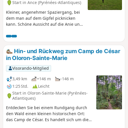
Start in Ance (Pyrénées-Atlantiques)
Kleiner, angenehmer Spaziergang, bei
dem man auf dem Gipfel picknicken
kann. Schöne Aussicht auf die Anie und
die verstreuten Siedlungen an der
Grenze zum Béarn. Kein
Schwierigkeitsgrad. Einige gelbe
Markierungen helfen Ihnen, den Weg
Hin- und Rückweg zum Camp de César
zu finden.
in Oloron-Sainte-Marie
Visorando-Mitglied
3,49 km
+146 m
-146 m
1:25 Std.
Leicht
Start in Oloron-Sainte-Marie (Pyrénées-
Atlantiques)
Entdecken Sie bei einem Rundgang durch
den Wald einen kleinen historischen Ort:
das Camp de César. Es handelt sich um die
Überreste eines Oppidums (eine