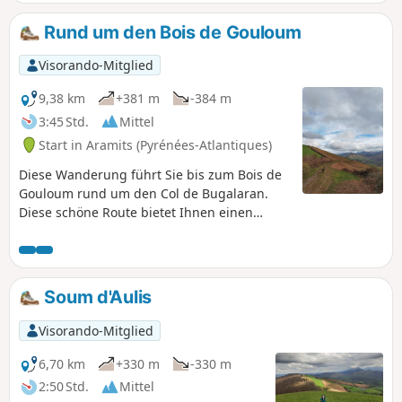
Rund um den Bois de Gouloum
Visorando-Mitglied
9,38 km
+381 m
-384 m
3:45 Std.
Mittel
Start in Aramits (Pyrénées-Atlantiques)
Diese Wanderung führt Sie bis zum Bois de
Gouloum rund um den Col de Bugalaran.
Diese schöne Route bietet Ihnen einen
atemberaubenden Blick auf das Dorf
Aramits über herrliche Wege am Hang.
Soum d'Aulis
Visorando-Mitglied
6,70 km
+330 m
-330 m
2:50 Std.
Mittel