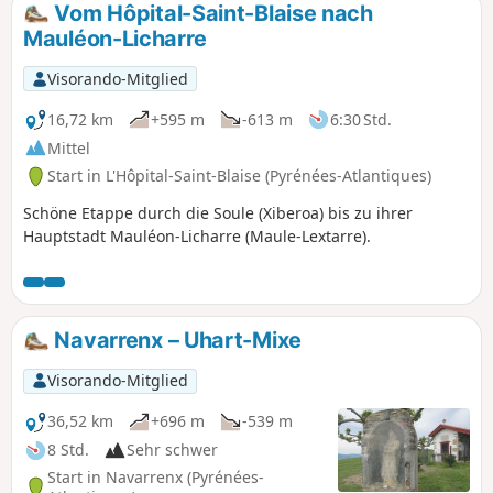
Vom Hôpital-Saint-Blaise nach
Mauléon-Licharre
Visorando-Mitglied
16,72 km
+595 m
-613 m
6:30 Std.
Mittel
Start in L'Hôpital-Saint-Blaise (Pyrénées-Atlantiques)
Schöne Etappe durch die Soule (Xiberoa) bis zu ihrer
Hauptstadt Mauléon-Licharre (Maule-Lextarre).
Navarrenx – Uhart-Mixe
Visorando-Mitglied
36,52 km
+696 m
-539 m
8 Std.
Sehr schwer
Start in Navarrenx (Pyrénées-