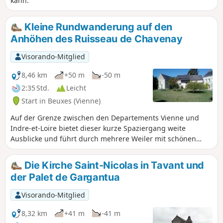
kann.
Kleine Rundwanderung auf den
Anhöhen des Ruisseau de Chavenay
Visorando-Mitglied
8,46 km
+50 m
-50 m
2:35 Std.
Leicht
Start in Beuxes (Vienne)
Auf der Grenze zwischen den Departements Vienne und
Indre-et-Loire bietet dieser kurze Spaziergang weite
Ausblicke und führt durch mehrere Weiler mit schönen
Häusern aus Tuffstein. Die Route wurde von der
Gemeindegemeinschaft „Communauté de Communes du
Die Kirche Saint-Nicolas in Tavant und
Loudunais“ konzipiert und ausgeschildert.
der Palet de Gargantua
Visorando-Mitglied
8,32 km
+41 m
-41 m