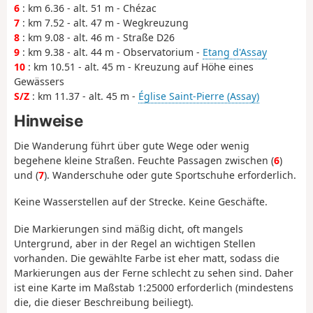
6
: km 6.36 - alt. 51 m - Chézac
7
: km 7.52 - alt. 47 m - Wegkreuzung
8
: km 9.08 - alt. 46 m - Straße D26
9
: km 9.38 - alt. 44 m - Observatorium -
Etang d'Assay
10
: km 10.51 - alt. 45 m - Kreuzung auf Höhe eines
Gewässers
S/Z
: km 11.37 - alt. 45 m -
Église Saint-Pierre (Assay)
Hinweise
Die Wanderung führt über gute Wege oder wenig
begehene kleine Straßen. Feuchte Passagen zwischen (
6
)
und (
7
). Wanderschuhe oder gute Sportschuhe erforderlich.
Keine Wasserstellen auf der Strecke. Keine Geschäfte.
Die Markierungen sind mäßig dicht, oft mangels
Untergrund, aber in der Regel an wichtigen Stellen
vorhanden. Die gewählte Farbe ist eher matt, sodass die
Markierungen aus der Ferne schlecht zu sehen sind. Daher
ist eine Karte im Maßstab 1:25000 erforderlich (mindestens
die, die dieser Beschreibung beiliegt).