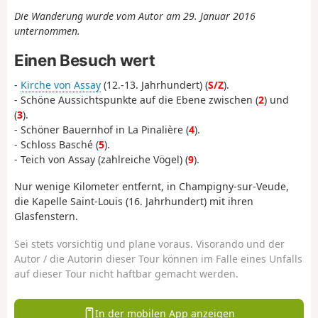
Die Wanderung wurde vom Autor am 29. Januar 2016
unternommen.
Einen Besuch wert
-
Kirche von Assay
(12.-13. Jahrhundert) (
S/Z
).
- Schöne Aussichtspunkte auf die Ebene zwischen (
2
) und
(
3
).
- Schöner Bauernhof in La Pinalière (
4
).
- Schloss Basché (
5
).
- Teich von Assay (zahlreiche Vögel) (
9
).
Nur wenige Kilometer entfernt, in Champigny-sur-Veude,
die Kapelle Saint-Louis (16. Jahrhundert) mit ihren
Glasfenstern.
Sei stets vorsichtig und plane voraus. Visorando und der
Autor / die Autorin dieser Tour können im Falle eines Unfalls
auf dieser Tour nicht haftbar gemacht werden.
In der mobilen App anzeigen