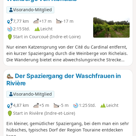
und den Park ermöglicht es, dieses reiche Kulturerbe zu
entdecken.
Visorando-Mitglied
7,77 km
+17 m
-17 m
2:15 Std.
Leicht
Start in Courcoué (Indre-et-Loire)
Nur einen Katzensprung von der Cité du Cardinal entfernt,
ein kurzer Spaziergang durch die Weinberge von Richelais.
Die Wanderung bietet eine abwechslungsreiche Strecke
zwischen den Weinbergen, durch den Wald oder über
Felder.
Der Spaziergang der Waschfrauen in
Rivière
Visorando-Mitglied
4,87 km
+5 m
-5 m
1:25 Std.
Leicht
Start in Rivière (Indre-et-Loire)
Ein kleiner, gemütlicher Spaziergang, bei dem man ein sehr
hübsches, typisches Dorf der Region Touraine entdecken