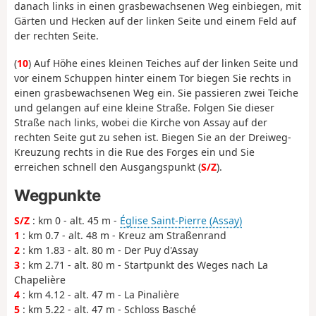
danach links in einen grasbewachsenen Weg einbiegen, mit
Gärten und Hecken auf der linken Seite und einem Feld auf
der rechten Seite.
(
10
) Auf Höhe eines kleinen Teiches auf der linken Seite und
vor einem Schuppen hinter einem Tor biegen Sie rechts in
einen grasbewachsenen Weg ein. Sie passieren zwei Teiche
und gelangen auf eine kleine Straße. Folgen Sie dieser
Straße nach links, wobei die Kirche von Assay auf der
rechten Seite gut zu sehen ist. Biegen Sie an der Dreiweg-
Kreuzung rechts in die Rue des Forges ein und Sie
erreichen schnell den Ausgangspunkt (
S/Z
).
Wegpunkte
S/Z
: km 0 - alt. 45 m -
Église Saint-Pierre (Assay)
1
: km 0.7 - alt. 48 m - Kreuz am Straßenrand
2
: km 1.83 - alt. 80 m - Der Puy d'Assay
3
: km 2.71 - alt. 80 m - Startpunkt des Weges nach La
Chapelière
4
: km 4.12 - alt. 47 m - La Pinalière
5
: km 5.22 - alt. 47 m - Schloss Basché