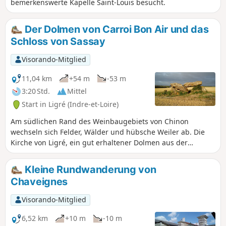
bemerkenswerte Kapelle Saint-Louis besucht.
Der Dolmen von Carroi Bon Air und das
Schloss von Sassay
Visorando-Mitglied
11,04 km
+54 m
-53 m
3:20 Std.
Mittel
Start in Ligré (Indre-et-Loire)
Am südlichen Rand des Weinbaugebiets von Chinon
wechseln sich Felder, Wälder und hübsche Weiler ab. Die
Kirche von Ligré, ein gut erhaltener Dolmen aus der
Jungsteinzeit und ein Renaissance-Schloss verleihen dieser
Wanderung einen herrlichen historischen Touch.
Kleine Rundwanderung von
Chaveignes
Visorando-Mitglied
6,52 km
+10 m
-10 m