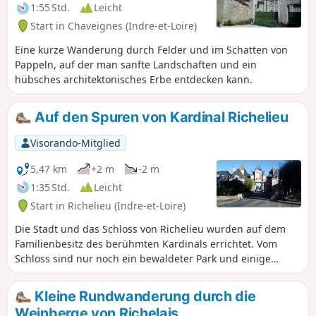
1:55 Std.
Leicht
Start in Chaveignes (Indre-et-Loire)
Eine kurze Wanderung durch Felder und im Schatten von
Pappeln, auf der man sanfte Landschaften und ein
hübsches architektonisches Erbe entdecken kann.
Auf den Spuren von Kardinal Richelieu
Visorando-Mitglied
5,47 km
+2 m
-2 m
1:35 Std.
Leicht
Start in Richelieu (Indre-et-Loire)
Die Stadt und das Schloss von Richelieu wurden auf dem
Familienbesitz des berühmten Kardinals errichtet. Vom
Schloss sind nur noch ein bewaldeter Park und einige
Pavillons erhalten. Die Stadt hingegen hat die
architektonischen Merkmale der ersten Hälfte des 17.
Kleine Rundwanderung durch die
Jahrhunderts bewahrt. Dieser Spaziergang durch die Stadt
Weinberge von Richelais