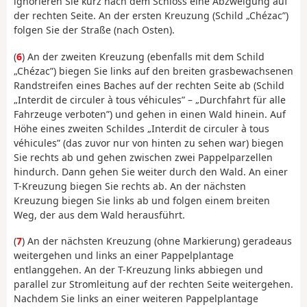
ignorieren Sie kurz nach dem Schloss eine Abzweigung auf
der rechten Seite. An der ersten Kreuzung (Schild „Chézac”)
folgen Sie der Straße (nach Osten).
(
6
) An der zweiten Kreuzung (ebenfalls mit dem Schild
„Chézac”) biegen Sie links auf den breiten grasbewachsenen
Randstreifen eines Baches auf der rechten Seite ab (Schild
„Interdit de circuler à tous véhicules” – „Durchfahrt für alle
Fahrzeuge verboten”) und gehen in einen Wald hinein. Auf
Höhe eines zweiten Schildes „Interdit de circuler à tous
véhicules” (das zuvor nur von hinten zu sehen war) biegen
Sie rechts ab und gehen zwischen zwei Pappelparzellen
hindurch. Dann gehen Sie weiter durch den Wald. An einer
T-Kreuzung biegen Sie rechts ab. An der nächsten
Kreuzung biegen Sie links ab und folgen einem breiten
Weg, der aus dem Wald herausführt.
(
7
) An der nächsten Kreuzung (ohne Markierung) geradeaus
weitergehen und links an einer Pappelplantage
entlanggehen. An der T-Kreuzung links abbiegen und
parallel zur Stromleitung auf der rechten Seite weitergehen.
Nachdem Sie links an einer weiteren Pappelplantage