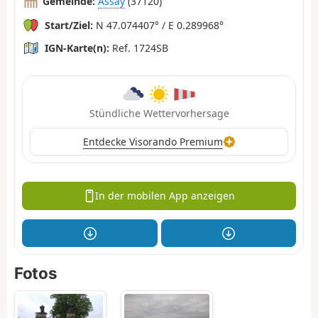
Gemeinde:
Assay
(37120)
Start/Ziel:
N 47.074407° / E 0.289968°
IGN-Karte(n):
Ref. 1724SB
Stündliche Wettervorhersage
Entdecke Visorando Premium
In der mobilen App anzeigen
Fotos