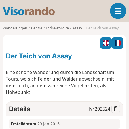
V
T
i
o
s
g
o
Wanderungen
Centre
Indre-et-Loire
Assay
Der Teich von Assay
g
r
l
a
e
n
n
d
Der Teich von Assay
a
o
v
i
Eine schöne Wanderung durch die Landschaft um
g
Tours, wo sich Felder und Wälder abwechseln, mit
a
dem Teich, an dem zahlreiche Vögel nisten, als
t
Höhepunkt.
i
o
n
Details
Nr.
202524
Erstelldatum
29 Jan 2016