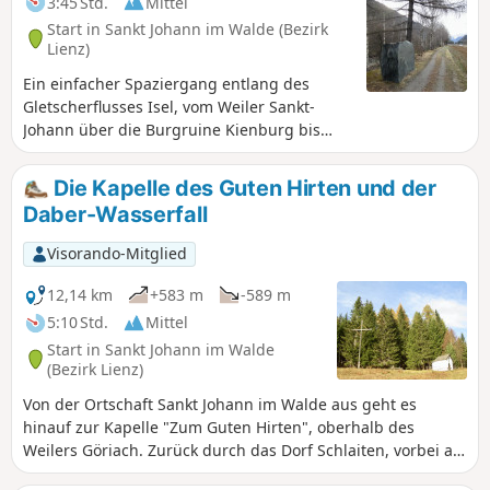
3:45 Std.
Mittel
Start in Sankt Johann im Walde (Bezirk
Lienz)
Ein einfacher Spaziergang entlang des
Gletscherflusses Isel, vom Weiler Sankt-
Johann über die Burgruine Kienburg bis
zum Dorf Huben. Ein angenehmer, gut
ausgebauter Weg, der von großen,
Die Kapelle des Guten Hirten und der
Skulptursteinen gesäumt wird. Huben soll
Daber-Wasserfall
das geografische Zentrum von Osttirol sein.
Visorando-Mitglied
12,14 km
+583 m
-589 m
5:10 Std.
Mittel
Start in Sankt Johann im Walde
(Bezirk Lienz)
Von der Ortschaft Sankt Johann im Walde aus geht es
hinauf zur Kapelle "Zum Guten Hirten", oberhalb des
Weilers Göriach. Zurück durch das Dorf Schlaiten, vorbei am
Daber-Wasserfall und entlang des Flusses Isel auf einem