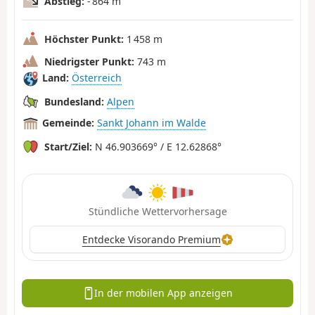
Abstieg:
- 864 m
Höchster Punkt:
1 458 m
Niedrigster Punkt:
743 m
Land:
Österreich
Bundesland:
Alpen
Gemeinde:
Sankt Johann im Walde
Start/Ziel:
N 46.903669° / E 12.62868°
Stündliche Wettervorhersage
Entdecke Visorando Premium
In der mobilen App anzeigen