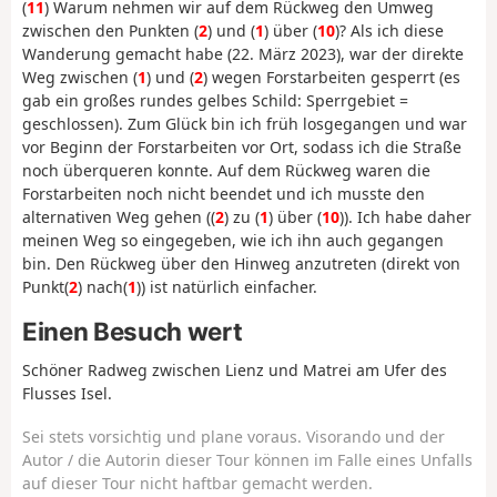
(
11
) Warum nehmen wir auf dem Rückweg den Umweg
zwischen den Punkten (
2
) und (
1
) über (
10
)? Als ich diese
Wanderung gemacht habe (22. März 2023), war der direkte
Weg zwischen (
1
) und (
2
) wegen Forstarbeiten gesperrt (es
gab ein großes rundes gelbes Schild: Sperrgebiet =
geschlossen). Zum Glück bin ich früh losgegangen und war
vor Beginn der Forstarbeiten vor Ort, sodass ich die Straße
noch überqueren konnte. Auf dem Rückweg waren die
Forstarbeiten noch nicht beendet und ich musste den
alternativen Weg gehen ((
2
) zu (
1
) über (
10
)). Ich habe daher
meinen Weg so eingegeben, wie ich ihn auch gegangen
bin. Den Rückweg über den Hinweg anzutreten (direkt von
Punkt(
2
) nach(
1
)) ist natürlich einfacher.
Einen Besuch wert
Schöner Radweg zwischen Lienz und Matrei am Ufer des
Flusses Isel.
Sei stets vorsichtig und plane voraus. Visorando und der
Autor / die Autorin dieser Tour können im Falle eines Unfalls
auf dieser Tour nicht haftbar gemacht werden.