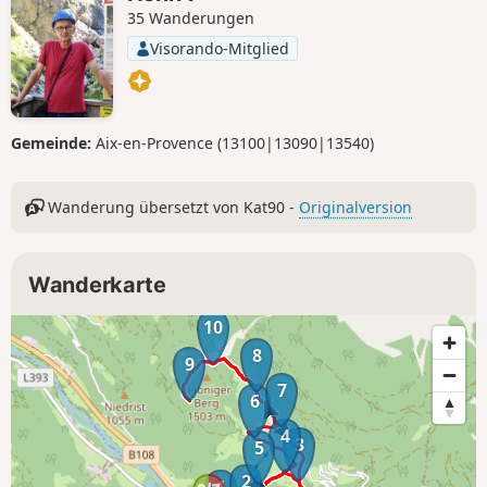
35 Wanderungen
Visorando-Mitglied
Gemeinde:
Aix-en-Provence (13100|13090|13540)
Wanderung übersetzt von Kat90 -
Originalversion
Wanderkarte
10
8
9
7
6
4
3
5
2
1