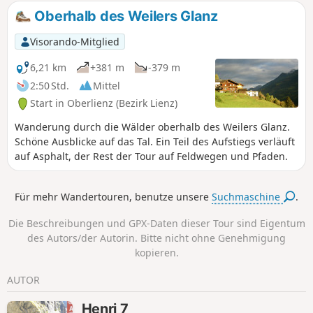
hinaufführt. Eine herrliche Aussicht auf
Oberhalb des Weilers Glanz
das Tal und die Berge. Ein Rückweg mit
ebenso freier Sicht führt über einen
Visorando-Mitglied
relativ flachen Abschnitt, dann geht es
in Serpentinen bergab. Man kommt an
6,21 km
+381 m
-379 m
Bauernhöfen und Wildbächen vorbei,
2:50 Std.
Mittel
bevor man auf einem Weg zurückkehrt,
Start in Oberlienz (Bezirk Lienz)
der am Waldrand entlang und das Dorf
herum führt.
Wanderung durch die Wälder oberhalb des Weilers Glanz.
Schöne Ausblicke auf das Tal. Ein Teil des Aufstiegs verläuft
auf Asphalt, der Rest der Tour auf Feldwegen und Pfaden.
Für mehr Wandertouren, benutze unsere
Suchmaschine
.
Die Beschreibungen und GPX-Daten dieser Tour sind Eigentum
des Autors/der Autorin. Bitte nicht ohne Genehmigung
kopieren.
AUTOR
Henri 7