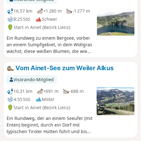
Gebiet, in dem Wölfe leben (ich habe keine gesehen...).
16,57 km
+1 280 m
-1 277 m
8:25 Std.
Schwer
Start in Ainet (Bezirk Lienz)
Ein Rundweg zu einem Bergsee, vorbei
an einem Sumpfgebiet, in dem Wollgras
wächst, diese weißen Blumen, die wie
Baumwolle aussehen. Schöne Ausblicke
auf das Tal und die umliegenden Berge.
Vom Ainet-See zum Weiler Alkus
Visorando-Mitglied
10,31 km
+691 m
-688 m
4:55 Std.
Mittel
Start in Ainet (Bezirk Lienz)
Ein Rundweg, der an einem Seeufer (mit
Enten) beginnt, durch ein Dorf mit
typischen Tiroler Hütten führt und bis
zu einem hochgelegenen Weiler