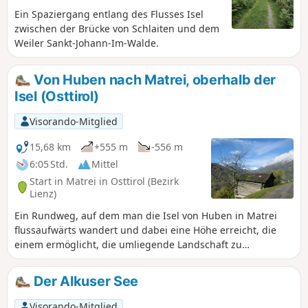
Ein Spaziergang entlang des Flusses Isel
zwischen der Brücke von Schlaiten und dem
Weiler Sankt-Johann-Im-Walde.
Von Huben nach Matrei, oberhalb der
Isel (Osttirol)
Visorando-Mitglied
15,68 km
+555 m
-556 m
6:05 Std.
Mittel
Start in Matrei in Osttirol (Bezirk
Lienz)
Ein Rundweg, auf dem man die Isel von Huben in Matrei
flussaufwärts wandert und dabei eine Höhe erreicht, die
einem ermöglicht, die umliegende Landschaft zu
bewundern. Man folgt einen Großteil der Strecke dem
Iseltrail und verlässt ihn dann, um in die Wälder zu
Der Alkuser See
gelangen und die hohen Berge in der Ferne zu bewundern.
Wir durchwandern Felder, Bauernhöfe und sogar ein
Visorando-Mitglied