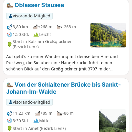
angenehmen Weg. Einige Teile dieses Rundwegs sind nicht
Oblasser Stausee
auf der Karte verzeichnet, aber der Weg ist vor Ort sehr gut
ausgeschildert.
Visorando-Mitglied
3,80 km
+268 m
-268 m
1:50 Std.
Leicht
Start in Kals am Großglockner
(Bezirk Lienz)
Auf geht's zu einer Wanderung mit demselben Hin- und
Rückweg, die Sie über eine Hängebrücke führt, einen
schönen Blick auf den Großglockner (mit 3797 m der
höchste Berg Österreichs) bietet und Ihnen einen Stausee
zeigt, der von alten Steinmauern umgeben ist, die im
Von der Schlaitener Brücke bis Sankt-
Sommer mit Hauswurz bewachsen sind, was ihm ein
Johann-Im-Walde
schönes natürliches Aussehen verleiht.
Visorando-Mitglied
11,23 km
+89 m
-86 m
3:30 Std.
Mittel
Start in Ainet (Bezirk Lienz)