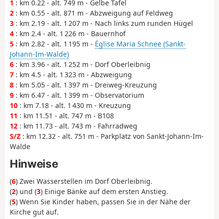
1
: km 0.22 - alt. 749 m - Gelbe Tafel
2
: km 0.55 - alt. 871 m - Abzweigung auf Feldweg
3
: km 2.19 - alt. 1 207 m - Nach links zum runden Hügel
4
: km 2.4 - alt. 1 226 m - Bauernhof
5
: km 2.82 - alt. 1 195 m -
Église Maria Schnee (Sankt-
Johann-Im-Walde)
6
: km 3.96 - alt. 1 252 m - Dorf Oberleibnig
7
: km 4.5 - alt. 1 323 m - Abzweigung
8
: km 5.05 - alt. 1 397 m - Dreiweg-Kreuzung
9
: km 6.47 - alt. 1 399 m - Observatorium
10
: km 7.18 - alt. 1 430 m - Kreuzung
11
: km 11.51 - alt. 747 m - B108
12
: km 11.73 - alt. 743 m - Fahrradweg
S/Z
: km 12.32 - alt. 751 m - Parkplatz von Sankt-Johann-Im-
Walde
Hinweise
(
6
) Zwei Wasserstellen im Dorf Oberleibnig.
(
2
) und (
3
) Einige Bänke auf dem ersten Anstieg.
(
5
) Wenn Sie Kinder haben, passen Sie in der Nähe der
Kirche gut auf.