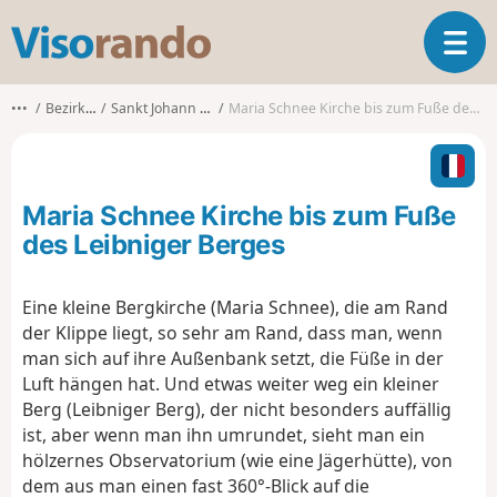
V
T
i
o
s
g
o
•••
Bezirk Lienz
Sankt Johann im Walde
Maria Schnee Kirche bis zum Fuße des Leibniger Berges
g
r
l
a
e
n
n
d
Maria Schnee Kirche bis zum Fuße
a
o
v
des Leibniger Berges
i
g
Eine kleine Bergkirche (Maria Schnee), die am Rand
a
der Klippe liegt, so sehr am Rand, dass man, wenn
t
i
man sich auf ihre Außenbank setzt, die Füße in der
o
Luft hängen hat. Und etwas weiter weg ein kleiner
n
Berg (Leibniger Berg), der nicht besonders auffällig
ist, aber wenn man ihn umrundet, sieht man ein
hölzernes Observatorium (wie eine Jägerhütte), von
dem aus man einen fast 360°-Blick auf die