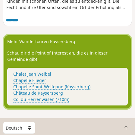
Kinder, mit schönen Orten, die es zu entdecken gilt. Die
Fecht und ihre Ufer sind sowohl ein Ort der Erholung als
auch ein Lebensraum für Artenvielfalt. Begeben Sie sich auf
Entdeckungsreise entlang dieses Flusses, der im Laufe der
Zeit die Identität der Gemeinde geprägt hat. Von
Stockenten über Graureiher bis hin zu Fischen aller Art –
man kann hier tatsächlich viele kleine Tiere beobachten!
Mehr Wandertouren Kaysersberg
Sogar Biber lassen sich manchmal entdecken!
Schau dir die Point of Interest an, die es in dieser
Gemeinde gibt:
Chalet Jean Weibel
Chapelle Flieger
Chapelle Saint-Wolfgang (Kayserberg)
Château de Kaysersberg
Col du Herrenwasen (710m)
W
Z
ä