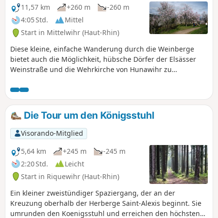
11,57 km
+260 m
-260 m
4:05 Std.
Mittel
Start in Mittelwihr (Haut-Rhin)
Diese kleine, einfache Wanderung durch die Weinberge
bietet auch die Möglichkeit, hübsche Dörfer der Elsässer
Weinstraße und die Wehrkirche von Hunawihr zu
entdecken. Zu jeder Jahreszeit möglich. Zu Beginn des
Frühlings kann man die blühenden Mandelbäume
bewundern. Im Herbst genießt man die schönen Farben
der Jahreszeit.
Die Tour um den Königsstuhl
Visorando-Mitglied
5,64 km
+245 m
-245 m
2:20 Std.
Leicht
Start in Riquewihr (Haut-Rhin)
Ein kleiner zweistündiger Spaziergang, der an der
Kreuzung oberhalb der Herberge Saint-Alexis beginnt. Sie
umrunden den Koenigsstuhl und erreichen den höchsten