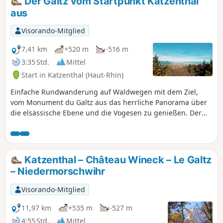
Der Galtz vom Startpunkt Katzenthal
aus
Visorando-Mitglied
7,41 km
+520 m
-516 m
3:35 Std.
Mittel
Start in Katzenthal (Haut-Rhin)
Einfache Rundwanderung auf Waldwegen mit dem Ziel,
vom Monument du Galtz aus das herrliche Panorama über
die elsässische Ebene und die Vogesen zu genießen. Der
Aufstieg zum Galtz ist etwas steil, aber bei schönem Wetter
ist es ein schöner Aussichtspunkt auf die elsässische Ebene
und den Schwarzwald.
Katzenthal – Château Wineck – Le Galtz
– Niedermorschwihr
Visorando-Mitglied
11,97 km
+535 m
-527 m
4:55 Std.
Mittel