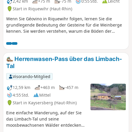
2,42 km
+75 m
-75 m
0:55 Std.
Leicht
Start in Riquewihr (Haut-Rhin)
Wenn Sie Géovino in Riquewihr folgen, lernen Sie die
grundlegende Bedeutung der Gesteine für die Weinberge
kennen. Sie werden verstehen, warum die Böden der
Südhänge der Vogesen so besonders sind, aber auch die
Beziehung zwischen Gesteinen, Böden und Reben bis hin
zu ihrem Einfluss auf das Aroma der Weine!
Herrenwasen-Pass über das Limbach-
Tal
Visorando-Mitglied
12,59 km
+463 m
-457 m
4:55 Std.
Mittel
Start in Kaysersberg (Haut-Rhin)
Eine einfache Wanderung, auf der Sie
das Limbach-Tal und seine
moosbewachsenen Wälder entdecken
können, die leider stark unter