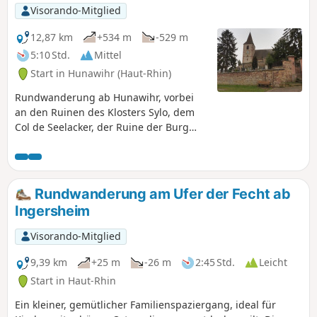
Visorando-Mitglied
12,87 km
+534 m
-529 m
5:10 Std.
Mittel
Start in Hunawihr (Haut-Rhin)
Rundwanderung ab Hunawihr, vorbei
an den Ruinen des Klosters Sylo, dem
Col de Seelacker, der Ruine der Burg
Reichenstein und dem Dorf
Riquewihr.Die Strecke verläuft
größtenteils durch den Wald und wird
durch den Besuch der beiden sehr
Rundwanderung am Ufer der Fecht ab
typischen Dörfer Hunawihr und
Ingersheim
Riquewihr abgerundet. Die Wanderung
ist über den Bahnhof Riquewihr-Poste
Visorando-Mitglied
erreichbar.
9,39 km
+25 m
-26 m
2:45 Std.
Leicht
Start in Haut-Rhin
Ein kleiner, gemütlicher Familienspaziergang, ideal für