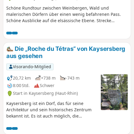
Schöne Rundtour zwischen Weinbergen, Wald und
malerischen Dörfern über einen wenig befahrenen Pass.
Schöne Ausblicke auf die elsässische Ebene. Strecke
teilweise auf dem Radweg, mit einem Abschnitt auf der
wenig befahrenen Landstraße.
Die „Roche du Tétras“ von Kaysersberg
aus gesehen
Visorando-Mitglied
20,72 km
+738 m
-743 m
8:00 Std.
Schwer
Start in Kaysersberg (Haut-Rhin)
Kaysersberg ist ein Dorf, das für seine
Architektur und sein historisches Zentrum
bekannt ist. Es ist auch möglich, die
Erkundung dieses Dorfes mit einer
Rundwanderung zu verbinden, die über