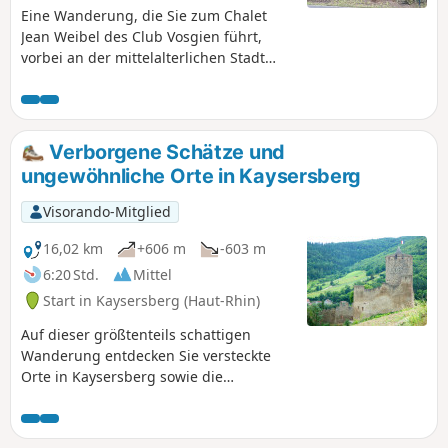
historische Zentrum von Kaysersberg
Eine Wanderung, die Sie zum Chalet
näherbringen und führt dabei an
Jean Weibel des Club Vosgien führt,
weiteren interessanten Orten wie der
vorbei an der mittelalterlichen Stadt
Kirche von Kaysersberg, der
Kayserberg und dann über eine
Wehrbrücke oder auch dem Maison
einfache Rundwanderung. Diese Route
Loewert und dem Centre Albert
verläuft vollständig im Wald, mit
Schweitzer vorbei.
Ausnahme der Durchquerung des
Verborgene Schätze und
historischen Dorfes.
ungewöhnliche Orte in Kaysersberg
Visorando-Mitglied
16,02 km
+606 m
-603 m
6:20 Std.
Mittel
Start in Kaysersberg (Haut-Rhin)
Auf dieser größtenteils schattigen
Wanderung entdecken Sie versteckte
Orte in Kaysersberg sowie die
mittelalterliche Burg und die Altstadt.