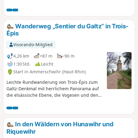
Punkt auf dem einfachsten Weg.
Wanderweg „Sentier du Galtz” in Trois-
Épis
Visorando-Mitglied
4,26 km
+87 m
-90 m
1:30 Std.
Leicht
Start in Ammerschwihr (Haut-Rhin)
Leichte Rundwanderung von Trois-Épis zum
Galtz-Denkmal mit herrlichem Panorama auf
die elsässische Ebene, die Vogesen und den
Schwarzwald und bei klarem Wetter sogar auf
die Schweizer und französischen Alpen.
In den Wäldern von Hunawihr und
Riquewihr