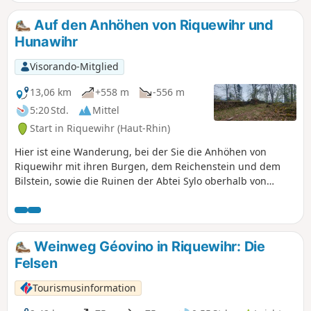
Wanderung alles zu bieten, um zu begeistern. Diese Route
eignet sich perfekt für eine Erkundung des Dorfes in
Auf den Anhöhen von Riquewihr und
maximal zwei Stunden. Man kann sie auch mit einem
Hunawihr
Besuch der Museen „Le Dolder“ und „Tour des Voleurs“
verbinden.
Visorando-Mitglied
13,06 km
+558 m
-556 m
5:20 Std.
Mittel
Start in Riquewihr (Haut-Rhin)
Hier ist eine Wanderung, bei der Sie die Anhöhen von
Riquewihr mit ihren Burgen, dem Reichenstein und dem
Bilstein, sowie die Ruinen der Abtei Sylo oberhalb von
Hunawihr entdecken können.Vielleicht nutzen Sie die
Gelegenheit, um das Dorf Riquewihr zu besuchen und
seine Weine zu probieren.Viel Spaß beim Wandern.
Weinweg Géovino in Riquewihr: Die
Felsen
Tourismusinformation