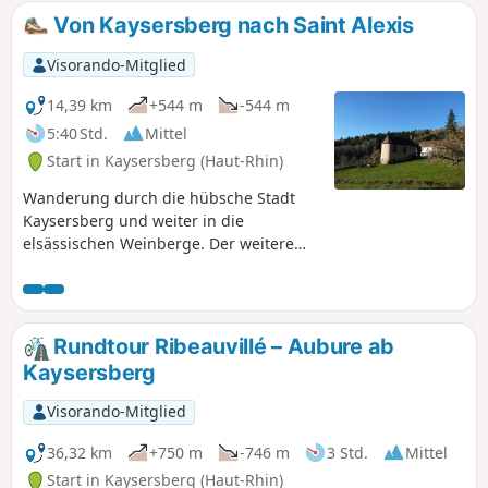
Von Kaysersberg nach Saint Alexis
Visorando-Mitglied
14,39 km
+544 m
-544 m
5:40 Std.
Mittel
Start in Kaysersberg (Haut-Rhin)
Wanderung durch die hübsche Stadt
Kaysersberg und weiter in die
elsässischen Weinberge. Der weitere
Aufstieg führt durch einen Wald mit
verschiedenen Baumarten. Der
Rückweg verläuft entlang eines Baches,
der sich zwischen den Felsen
Rundtour Ribeauvillé – Aubure ab
hindurchschlängelt.
Kaysersberg
Visorando-Mitglied
36,32 km
+750 m
-746 m
3 Std.
Mittel
Start in Kaysersberg (Haut-Rhin)