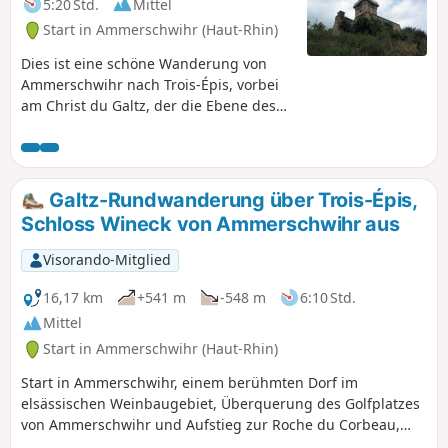
5:20 Std.
Mittel
Start in Ammerschwihr (Haut-Rhin)
Dies ist eine schöne Wanderung von
Ammerschwihr nach Trois-Épis, vorbei
am Christ du Galtz, der die Ebene des
Elsass überragt. Genießen Sie die
schöne Aussicht auf die Ebene und
entdecken Sie den Ferienort Trois Épis,
der einst ein beliebter Urlaubsort der
Galtz-Rundwanderung über Trois-Épis,
Elsässer war und noch heute einige
Schloss Wineck von Ammerschwihr aus
schöne Villen zu bieten hat.
Visorando-Mitglied
16,17 km
+541 m
-548 m
6:10 Std.
Mittel
Start in Ammerschwihr (Haut-Rhin)
Start in Ammerschwihr, einem berühmten Dorf im
elsässischen Weinbaugebiet, Überquerung des Golfplatzes
von Ammerschwihr und Aufstieg zur Roche du Corbeau,
bevor man den Luftkurort Trois-Épis durchquert und zum