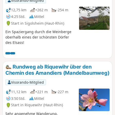
Visorando-Mitglied
12,75 km
+262 m
-254 m
4:25 Std.
Mittel
Start in Sigolsheim (Haut-Rhin)
Ein Spaziergang durch die Weinberge
oberhalb eines der schönsten Dörfer
des Elsass!
Rundweg ab Riquewihr über den
Chemin des Amandiers (Mandelbaumweg)
Visorando-Mitglied
11,12 km
+221 m
-227 m
3:50 Std.
Mittel
Start in Riquewihr (Haut-Rhin)
Sehr angenehme Wanderung,