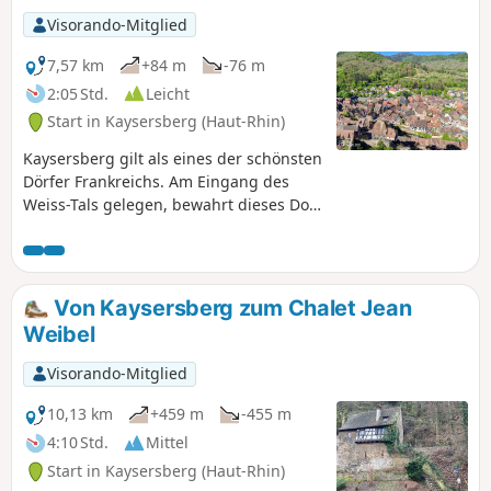
Visorando-Mitglied
7,57 km
+84 m
-76 m
2:05 Std.
Leicht
Start in Kaysersberg (Haut-Rhin)
Kaysersberg gilt als eines der schönsten
Dörfer Frankreichs. Am Eingang des
Weiss-Tals gelegen, bewahrt dieses Dorf
Straßen und Gassen mit authentischem
Charme, mit vielen sehr alten und
farbenfrohen Fachwerkhäusern. Die
Stadt hat zudem eine eng mit der
Von Kaysersberg zum Chalet Jean
mittelalterlichen Geschichte
Weibel
verbundene Vergangenheit, wie die
Burg sowie die Überreste von
Visorando-Mitglied
Befestigungsanlagen wie der Tour de la
Porte Haute bezeugen. Als beliebtes
10,13 km
+459 m
-455 m
Touristenziel zieht dieses Dorf jedes
4:10 Std.
Mittel
Jahr mehrere Tausend Besucher an.
Start in Kaysersberg (Haut-Rhin)
Dieser Rundgang soll Ihnen das