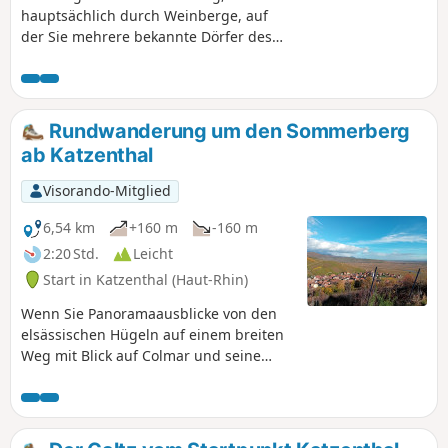
hauptsächlich durch Weinberge, auf
der Sie mehrere bekannte Dörfer des
Haut-Rhin und den schönen
Mandelbaumhügel entdecken können.
Am besten im März, wenn die
Mandelbäume blühen!
Rundwanderung um den Sommerberg
ab Katzenthal
Visorando-Mitglied
6,54 km
+160 m
-160 m
2:20 Std.
Leicht
Start in Katzenthal (Haut-Rhin)
Wenn Sie Panoramaausblicke von den
elsässischen Hügeln auf einem breiten
Weg mit Blick auf Colmar und seine
Umgebung lieben, wird Ihnen diese
Wanderung gefallen.