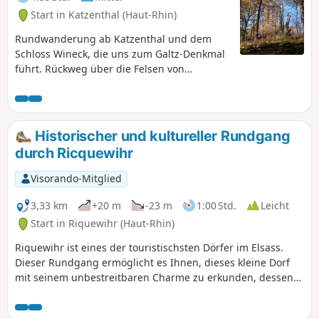
Start in Katzenthal (Haut-Rhin)
Rundwanderung ab Katzenthal und dem
Schloss Wineck, die uns zum Galtz-Denkmal
führt. Rückweg über die Felsen von
Pfaffenrod, das Roggenmoser Kreuz, den
Ort Hunnabuhl, die Kapelle Saint-Wendelin
und das schöne Dorf Niedermorschwihr. Die
Strecke führt zu 2/3 durch den Wald und zu
Historischer und kultureller Rundgang
1/3 durch die Weinberge. Gleichmäßiger,
durch Ricquewihr
aber recht anstrengender Aufstieg zum
Galtz, von wo aus man einen schönen
Visorando-Mitglied
Rundumblick genießen kann. Bei schönem
Wetter kann man sogar die Alpen sehen!
3,33 km
+20 m
-23 m
1:00 Std.
Leicht
Start in Riquewihr (Haut-Rhin)
Riquewihr ist eines der touristischsten Dörfer im Elsass.
Dieser Rundgang ermöglicht es Ihnen, dieses kleine Dorf
mit seinem unbestreitbaren Charme zu erkunden, dessen
Geschichte eng mit dem Weinbau verbunden ist. Zwischen
elsässischen Häusern und Befestigungsanlagen hat diese